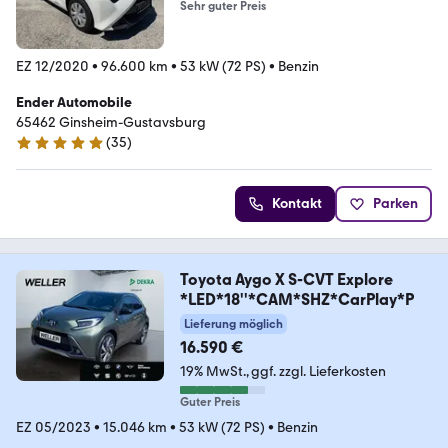
Sehr guter Preis
EZ 12/2020
•
96.600 km
•
53 kW (72 PS)
•
Benzin
Ender Automobile
65462 ­­­Ginsheim-Gustavsburg
(
35
)
5 Sterne
Kontakt
Parken
Toyota Aygo X S-CVT Explore
*LED*18''*CAM*SHZ*CarPlay*P
Lieferung möglich
16.590 €
19% MwSt.
ggf. zzgl. Lieferkosten
Guter Preis
EZ 05/2023
•
15.046 km
•
53 kW (72 PS)
•
Benzin