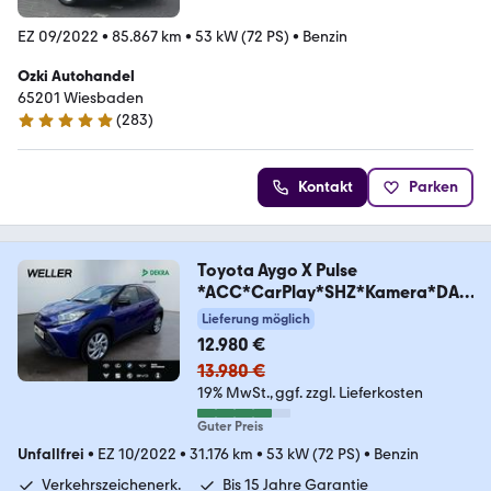
EZ 09/2022
•
85.867 km
•
53 kW (72 PS)
•
Benzin
Ozki Autohandel
65201 Wiesbaden
(
283
)
4.9 Sterne
Kontakt
Parken
Toyota Aygo X Pulse
*ACC*CarPlay*SHZ*Kamera*DAB
*Bi-Tone
Lieferung möglich
12.980 €
13.980 €
19% MwSt.
ggf. zzgl. Lieferkosten
Guter Preis
Unfallfrei
•
EZ 10/2022
•
31.176 km
•
53 kW (72 PS)
•
Benzin
Verkehrszeichenerk.
Bis 15 Jahre Garantie