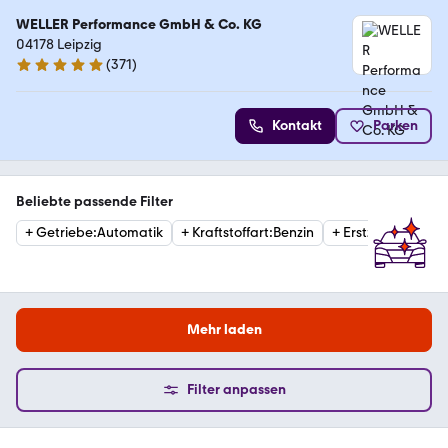
WELLER Performance GmbH & Co. KG
04178 Leipzig
(
371
)
4.8 Sterne
Kontakt
Parken
Beliebte passende Filter
+
Getriebe
:
Automatik
+
Kraftstoffart
:
Benzin
+
Erstzulassung
:
2
Mehr laden
Filter anpassen