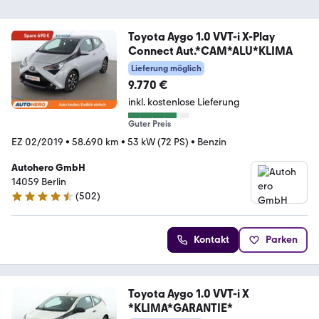
Toyota Aygo 1.0 VVT-i X-Play
Connect Aut.*CAM*ALU*KLIMA
Lieferung möglich
9.770 €
inkl. kostenlose Lieferung
Guter Preis
EZ 02/2019
•
58.690 km
•
53 kW (72 PS)
•
Benzin
Autohero GmbH
14059 Berlin
(
502
)
4.5 Sterne
Kontakt
Parken
Toyota Aygo 1.0 VVT-i X
*KLIMA*GARANTIE*