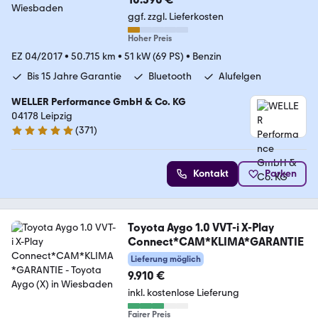
ggf. zzgl. Lieferkosten
Hoher Preis
EZ 04/2017
•
50.715 km
•
51 kW (69 PS)
•
Benzin
Bis 15 Jahre Garantie
Bluetooth
Alufelgen
WELLER Performance GmbH & Co. KG
04178 Leipzig
(
371
)
4.8 Sterne
Kontakt
Parken
Toyota Aygo 1.0 VVT-i X-Play
Connect*CAM*KLIMA*GARANTIE
Lieferung möglich
9.910 €
inkl. kostenlose Lieferung
Fairer Preis