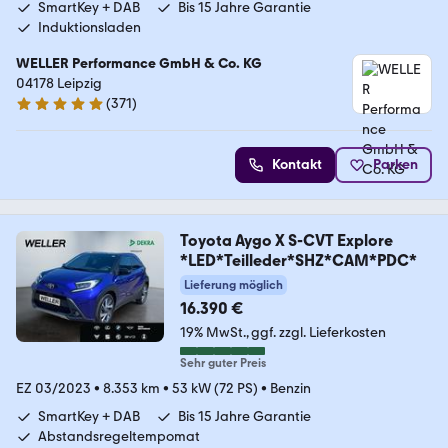
SmartKey + DAB
Bis 15 Jahre Garantie
Induktionsladen
WELLER Performance GmbH & Co. KG
04178 Leipzig
(
371
)
4.8 Sterne
Kontakt
Parken
Toyota Aygo X S-CVT Explore
*LED*Teilleder*SHZ*CAM*PDC*
Lieferung möglich
16.390 €
19% MwSt.
ggf. zzgl. Lieferkosten
Sehr guter Preis
EZ 03/2023
•
8.353 km
•
53 kW (72 PS)
•
Benzin
SmartKey + DAB
Bis 15 Jahre Garantie
Abstandsregeltempomat