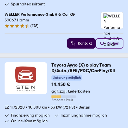
Spurhalteassistent
WELLER Performance GmbH & Co. KG
59067 Hamm
(
176
)
4.6 Sterne
Kontakt
Parken
Toyota Aygo (X) x-play Team
D/Auto./RFK/PDC/CarPlay/Kli
Lieferung möglich
14.450 €
ggf. zzgl. Lieferkosten
Erhöhter Preis
EZ 11/2020
•
10.800 km
•
53 kW (72 PS)
•
Benzin
Finanzierung möglich
Inzahlungnahme möglich
Online-Kauf möglich