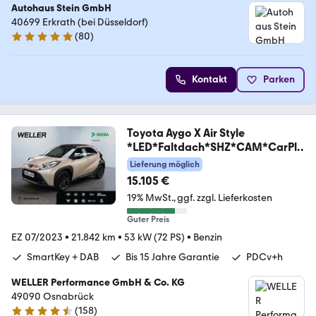
Autohaus Stein GmbH
40699 Erkrath (bei Düsseldorf)
(
80
)
4.9 Sterne
Kontakt
Parken
Toyota Aygo X Air Style
*LED*Faltdach*SHZ*CAM*CarPla
y*
Lieferung möglich
15.105 €
19% MwSt.
ggf. zzgl. Lieferkosten
Guter Preis
EZ 07/2023
•
21.842 km
•
53 kW (72 PS)
•
Benzin
SmartKey + DAB
Bis 15 Jahre Garantie
PDCv+h
WELLER Performance GmbH & Co. KG
49090 Osnabrück
(
158
)