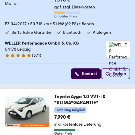
ggf. zzgl. Lieferkosten
Erhöhter Preis
EZ 04/2017
•
50.715 km
•
51 kW (69 PS)
•
Benzin
Bis 15 Jahre Garantie
Bluetooth
Alufelgen
WELLER Performance GmbH & Co. KG
04178 Leipzig
(
371
)
4.8 Sterne
Kontakt
Parken
Toyota Aygo 1.0 VVT-i X
*KLIMA*GARANTIE*
Lieferung möglich
7.990 €
inkl. kostenlose Lieferung
Guter Preis