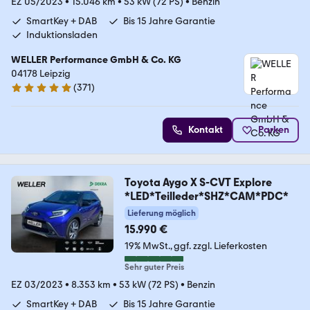
EZ 05/2023
•
15.046 km
•
53 kW (72 PS)
•
Benzin
SmartKey + DAB
Bis 15 Jahre Garantie
Induktionsladen
WELLER Performance GmbH & Co. KG
04178 Leipzig
(
371
)
4.8 Sterne
Kontakt
Parken
Toyota Aygo X S-CVT Explore
*LED*Teilleder*SHZ*CAM*PDC*
Lieferung möglich
15.990 €
19% MwSt.
ggf. zzgl. Lieferkosten
Sehr guter Preis
EZ 03/2023
•
8.353 km
•
53 kW (72 PS)
•
Benzin
SmartKey + DAB
Bis 15 Jahre Garantie