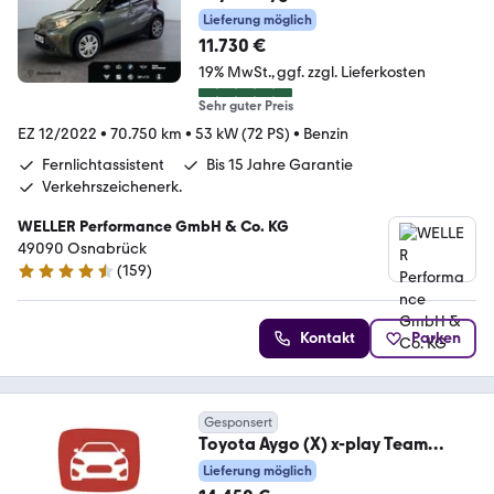
*ACC*CarPlay*SHZ*Kamera*DAB
Lieferung möglich
*Bi-Tone
11.730 €
19% MwSt.
ggf. zzgl. Lieferkosten
Sehr guter Preis
EZ 12/2022
•
70.750 km
•
53 kW (72 PS)
•
Benzin
Fernlichtassistent
Bis 15 Jahre Garantie
Verkehrszeichenerk.
WELLER Performance GmbH & Co. KG
49090 Osnabrück
(
159
)
4.5 Sterne
Kontakt
Parken
Gesponsert
Toyota Aygo (X) x-play Team
D/Auto./RFK/PDC/CarPlay/Kli
Lieferung möglich