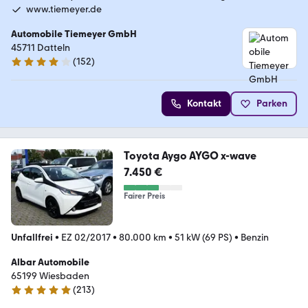
www.tiemeyer.de
Automobile Tiemeyer GmbH
45711 Datteln
(
152
)
3.8 Sterne
Kontakt
Parken
Toyota Aygo AYGO x-wave
7.450 €
Fairer Preis
Unfallfrei
•
EZ 02/2017
•
80.000 km
•
51 kW (69 PS)
•
Benzin
Albar Automobile
65199 Wiesbaden
(
213
)
4.9 Sterne