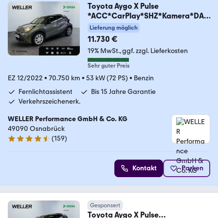
Toyota Aygo X Pulse
*ACC*CarPlay*SHZ*Kamera*DAB
*Bi-Tone
Lieferung möglich
11.730 €
19% MwSt.
ggf. zzgl. Lieferkosten
Sehr guter Preis
EZ 12/2022
•
70.750 km
•
53 kW (72 PS)
•
Benzin
Fernlichtassistent
Bis 15 Jahre Garantie
Verkehrszeichenerk.
WELLER Performance GmbH & Co. KG
49090 Osnabrück
(
159
)
4.5 Sterne
Kontakt
Parken
Gesponsert
Toyota Aygo X Pulse