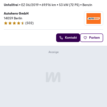
Unfallfrei
•
EZ 06/2019
•
69.916 km
•
53 kW (72 PS)
•
Benzin
Autohero GmbH
14059 Berlin
(
502
)
4.5 Sterne
Kontakt
Parken