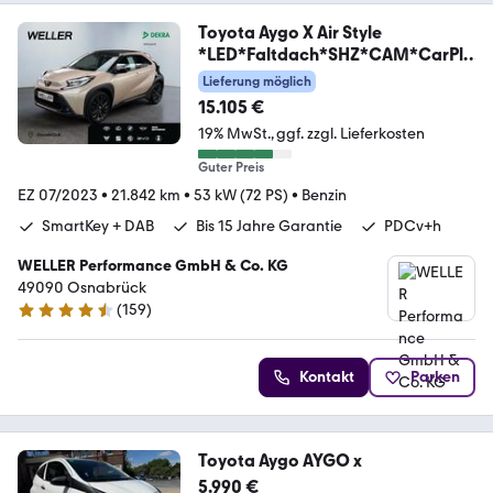
Toyota Aygo X Air Style
*LED*Faltdach*SHZ*CAM*CarPla
y*
Lieferung möglich
15.105 €
19% MwSt.
ggf. zzgl. Lieferkosten
Guter Preis
EZ 07/2023
•
21.842 km
•
53 kW (72 PS)
•
Benzin
SmartKey + DAB
Bis 15 Jahre Garantie
PDCv+h
WELLER Performance GmbH & Co. KG
49090 Osnabrück
(
159
)
4.5 Sterne
Kontakt
Parken
Toyota Aygo AYGO x
5.990 €