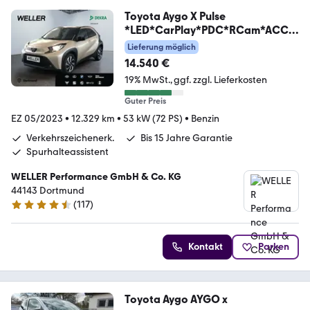
Toyota Aygo X Pulse
*LED*CarPlay*PDC*RCam*ACC*
SmartKey*
Lieferung möglich
14.540 €
19% MwSt.
ggf. zzgl. Lieferkosten
Guter Preis
EZ 05/2023
•
12.329 km
•
53 kW (72 PS)
•
Benzin
Verkehrszeichenerk.
Bis 15 Jahre Garantie
Spurhalteassistent
WELLER Performance GmbH & Co. KG
44143 Dortmund
(
117
)
4.6 Sterne
Kontakt
Parken
Toyota Aygo AYGO x