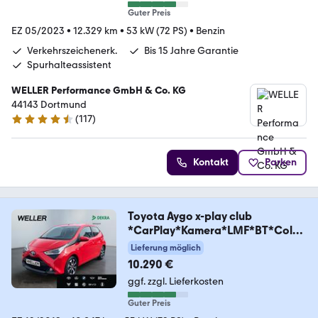
Guter Preis
EZ 05/2023
•
12.329 km
•
53 kW (72 PS)
•
Benzin
Verkehrszeichenerk.
Bis 15 Jahre Garantie
Spurhalteassistent
WELLER Performance GmbH & Co. KG
44143 Dortmund
(
117
)
4.6 Sterne
Kontakt
Parken
Toyota Aygo x-play club
*CarPlay*Kamera*LMF*BT*Color
gla
Lieferung möglich
10.290 €
ggf. zzgl. Lieferkosten
Guter Preis