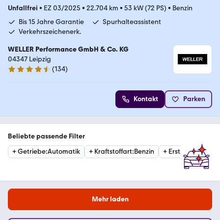
Unfallfrei
•
EZ 03/2025
•
22.704 km
•
53 kW (72 PS)
•
Benzin
Bis 15 Jahre Garantie
Spurhalteassistent
Verkehrszeichenerk.
WELLER Performance GmbH & Co. KG
04347 Leipzig
(
134
)
4.7 Sterne
Kontakt
Parken
Beliebte passende Filter
+
Getriebe
:
Automatik
+
Kraftstoffart
:
Benzin
+
Erstzulassung
:
2
Mehr laden