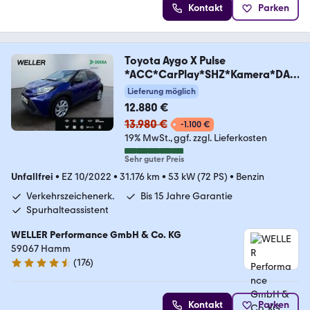
Kontakt
Parken
Toyota Aygo X Pulse
*ACC*CarPlay*SHZ*Kamera*DAB
*Bi-Tone
Lieferung möglich
12.880 €
13.980 €
-1.100 €
19% MwSt.
ggf. zzgl. Lieferkosten
Sehr guter Preis
Unfallfrei
•
EZ 10/2022
•
31.176 km
•
53 kW (72 PS)
•
Benzin
Verkehrszeichenerk.
Bis 15 Jahre Garantie
Spurhalteassistent
WELLER Performance GmbH & Co. KG
59067 Hamm
(
176
)
4.6 Sterne
Kontakt
Parken