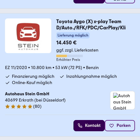
Toyota Aygo (X) x-play Team
D/Auto./RFK/PDC/CarPlay/Kli
Lieferung möglich
14.450 €
ggf. zzgl. Lieferkosten
Erhöhter Preis
EZ 11/2020
•
10.800 km
•
53 kW (72 PS)
•
Benzin
Finanzierung möglich
Inzahlungnahme möglich
Online-Kauf möglich
Autohaus Stein GmbH
40699 Erkrath (bei Düsseldorf)
(
80
)
4.9 Sterne
Kontakt
Parken