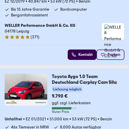
EZ 12/2019
•
40.847 km
•
53 kW (72 PS)
•
Benzin
Bis 15 Jahre Garantie
Bordcomputer
Berganfahrassistent
WELLER Performance GmbH & Co. KG
04178 Leipzig
(
371
)
4.8 Sterne
Kontakt
Parken
Toyota Aygo 1.0 Team
Deutschland Carplay Cam Sihz
Lieferung möglich
9.790 €
ggf. zzgl. Lieferkosten
Guter Preis
Unfallfrei
•
EZ 01/2021
•
51.000 km
•
53 kW (72 PS)
•
Benzin
46x Tiemeyer in NRW
8.000 Autos verfügbar