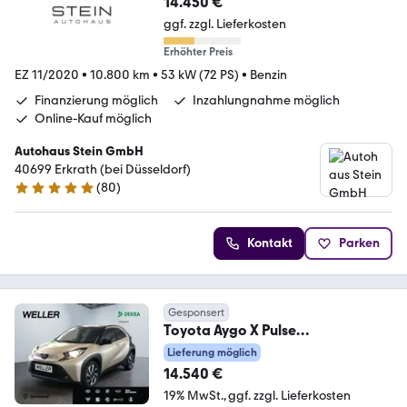
14.450 €
ggf. zzgl. Lieferkosten
Erhöhter Preis
EZ 11/2020
•
10.800 km
•
53 kW (72 PS)
•
Benzin
Finanzierung möglich
Inzahlungnahme möglich
Online-Kauf möglich
Autohaus Stein GmbH
40699 Erkrath (bei Düsseldorf)
(
80
)
4.9 Sterne
Kontakt
Parken
Gesponsert
Toyota Aygo X Pulse
*LED*CarPlay*PDC*RCam*ACC*
Lieferung möglich
SmartKey*
14.540 €
19% MwSt.
ggf. zzgl. Lieferkosten