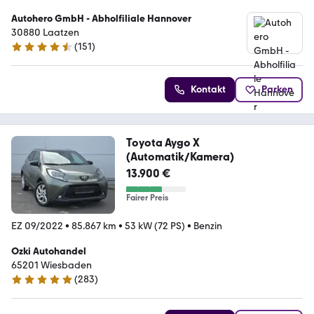
Autohero GmbH - Abholfiliale Hannover
30880 Laatzen
(
151
)
4.7 Sterne
Kontakt
Parken
Toyota Aygo X
(Automatik/Kamera)
13.900 €
Fairer Preis
EZ 09/2022
•
85.867 km
•
53 kW (72 PS)
•
Benzin
Ozki Autohandel
65201 Wiesbaden
(
283
)
4.9 Sterne