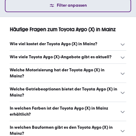
Filter anpassen
Häufige Fragen zum Toyota Aygo (X) in Mainz
Wie viel kostet der Toyota Aygo (X) in Mainz?
Ein guter Preis für einen Toyota Aygo (X) in Mainz liegt
Wie viele Toyota Aygo (X)-Angebote gibt es aktuell?
zwischen 9.085 € und 15.990 €. (Stand: 10.8.2026)
Es gibt insgesamt 39 Toyota Aygo (X) bei mobile.de,
Welche Motorisierung hat der Toyota Aygo (X) in
davon 39 Gebraucht- und 0 Neuwagen. (Stand:
Mainz?
10.8.2026)
Der Toyota Aygo (X) in Mainz hat Leistungen zwischen 68
Welche Getriebeoptionen bietet der Toyota Aygo (X) in
und 77 PS. (Stand: 10.8.2026)
Mainz?
Der Toyota Aygo (X) in Mainz ist mit manuellem und
In welchen Farben ist der Toyota Aygo (X) in Mainz
automatischem Getriebe erhältlich. (Stand: 10.8.2026)
erhältlich?
Den Toyota Aygo (X) in Mainz gibt es in folgenden Farben:
In welchen Bauformen gibt es den Toyota Aygo (X) in
weiß, rot, blau, grau, beige, silber, schwarz, grün, braun
Mainz?