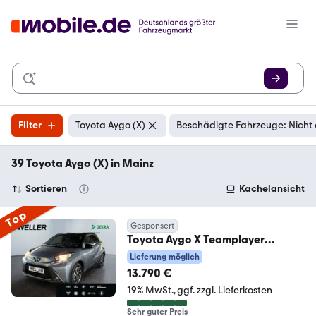
Filter
Toyota Aygo (X)
Beschädigte Fahrzeuge: Nicht
39 Toyota Aygo (X) in Mainz
Sortieren
Kachelansicht
Top
Gesponsert
Toyota Aygo X Teamplayer
*ACC*CarPlay*CAM*SHZ*Bi-
Lieferung möglich
Tone*
13.790 €
19% MwSt.
ggf. zzgl. Lieferkosten
Sehr guter Preis