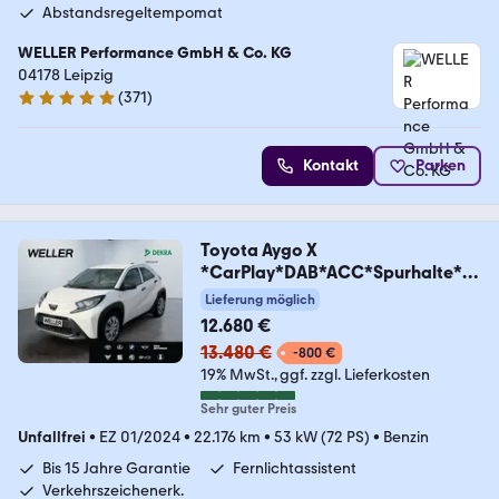
Abstandsregeltempomat
WELLER Performance GmbH & Co. KG
04178 Leipzig
(
371
)
4.8 Sterne
Kontakt
Parken
Toyota Aygo X
*CarPlay*DAB*ACC*Spurhalte*N
otbremsassist
Lieferung möglich
12.680 €
13.480 €
-800 €
19% MwSt.
ggf. zzgl. Lieferkosten
Sehr guter Preis
Unfallfrei
•
EZ 01/2024
•
22.176 km
•
53 kW (72 PS)
•
Benzin
Bis 15 Jahre Garantie
Fernlichtassistent
Verkehrszeichenerk.