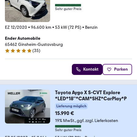
Sehr guter Preis
EZ 12/2020
•
96.600 km
•
53 kW (72 PS)
•
Benzin
Ender Automobile
65462 ­­­Ginsheim-Gustavsburg
(
35
)
5 Sterne
Kontakt
Parken
Toyota Aygo X S-CVT Explore
*LED*18''*CAM*SHZ*CarPlay*P
Lieferung möglich
15.990 €
19% MwSt.
ggf. zzgl. Lieferkosten
Sehr guter Preis