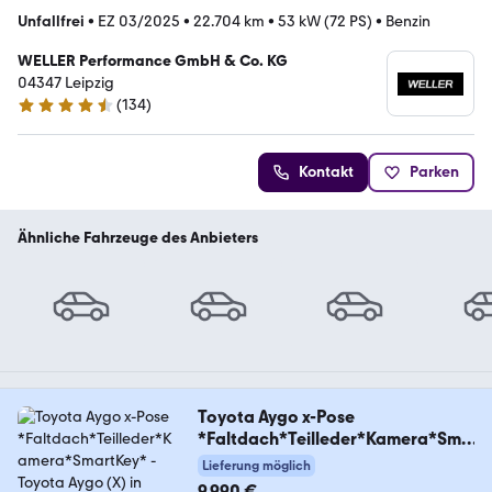
Unfallfrei
•
EZ 03/2025
•
22.704 km
•
53 kW (72 PS)
•
Benzin
WELLER Performance GmbH & Co. KG
04347 Leipzig
(
134
)
4.7 Sterne
Kontakt
Parken
Ähnliche Fahrzeuge des Anbieters
Toyota Aygo x-Pose
*Faltdach*Teilleder*Kamera*Sma
rtKey*
Lieferung möglich
9.990 €