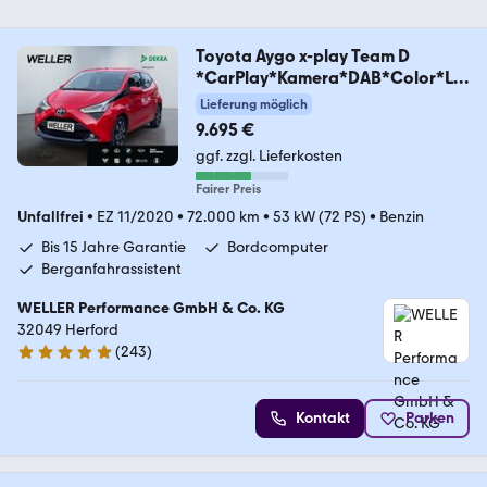
Toyota Aygo x-play Team D
*CarPlay*Kamera*DAB*Color*LM
F
Lieferung möglich
9.695 €
ggf. zzgl. Lieferkosten
Fairer Preis
Unfallfrei
•
EZ 11/2020
•
72.000 km
•
53 kW (72 PS)
•
Benzin
Bis 15 Jahre Garantie
Bordcomputer
Berganfahrassistent
WELLER Performance GmbH & Co. KG
32049 Herford
(
243
)
4.8 Sterne
Kontakt
Parken