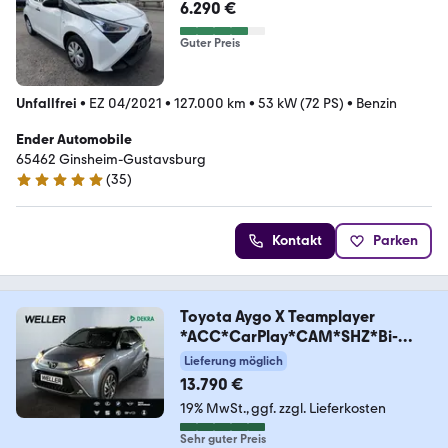
6.290 €
Guter Preis
Unfallfrei
•
EZ 04/2021
•
127.000 km
•
53 kW (72 PS)
•
Benzin
Ender Automobile
65462 ­­­Ginsheim-Gustavsburg
(
35
)
5 Sterne
Kontakt
Parken
Toyota Aygo X Teamplayer
*ACC*CarPlay*CAM*SHZ*Bi-
Tone*
Lieferung möglich
13.790 €
19% MwSt.
ggf. zzgl. Lieferkosten
Sehr guter Preis