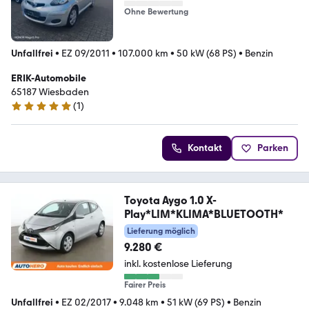
Ohne Bewertung
Unfallfrei
•
EZ 09/2011
•
107.000 km
•
50 kW (68 PS)
•
Benzin
ERIK-Automobile
65187 Wiesbaden
(
1
)
5 Sterne
Kontakt
Parken
Toyota Aygo 1.0 X-
Play*LIM*KLIMA*BLUETOOTH*
Lieferung möglich
9.280 €
inkl. kostenlose Lieferung
Fairer Preis
Unfallfrei
•
EZ 02/2017
•
9.048 km
•
51 kW (69 PS)
•
Benzin