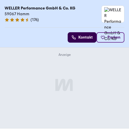
WELLER Performance GmbH & Co. KG
59067 Hamm
(
176
)
4.6 Sterne
Kontakt
Parken