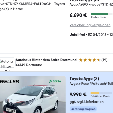
Aygo AYGO x-wave*STDH
6.690 €
Guter Preis
Versicherung vergleichen
Unfallfrei
•
EZ 04/2015
•
1
Autohaus Hinter dem Salze Dortmund
(
19
)
4.4 Sterne
44149 Dortmund
Toyota Aygo (X)
Aygo x-Pose *Faltdach*Te
9.990 €
Erhöhter Preis
ggf. zzgl. Lieferkosten
Lieferung möglich