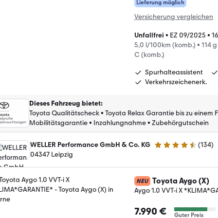
Lieferung möglich
Versicherung vergleichen
Unfallfrei
•
EZ 09/2025
•
1
5,0 l/100km (komb.)
•
114 
C (komb.)
Spurhalteassistent
Verkehrszeichenerk.
Dieses Fahrzeug bietet
:
Toyota Qualitätscheck
•
Toyota Relax Garantie bis zu einem 
Mobilitätsgarantie
•
Inzahlungnahme
•
Zubehörgutschein
WELLER Performance GmbH & Co. KG
(
134
)
4.7 Sterne
04347 Leipzig
Toyota Aygo (X)
NEU
Aygo 1.0 VVT-i X *KLIMA*
7.990 €
Guter Preis