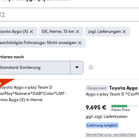
oyota Aygo (X)
DE, Herne, 15 km
zzgl. Lieferungen
eschädigte Fahrzeuge: Nicht anzeigen
rtieren nach
p
Toyota Aygo 
Gesponsert
Aygo x-play Team D *Car
9.695 €
Fairer Preis
ggf. zzgl. Lieferkosten
Lieferung möglich
Versicherung vergleichen