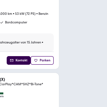
.000 km
•
53 kW (72 PS)
•
Benzin
Bordcomputer
Fahrzeugalter von 15 Jahren
•
Kontakt
Parken
(X)
*CarPlay*CAM*SHZ*Bi-Tone*
eis