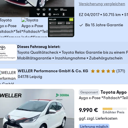
Versicherung vergleichen
EZ 04/2017
•
50.715 km
•
51
Bis 15 Jahre Garantie
Dieses Fahrzeug bietet
:
Toyota Qualitätscheck
•
Toyota Relax Garantie bis zu einem 
Mobilitätsgarantie
•
Inzahlungnahme
•
Zubehörgutschein
WELLER Performance GmbH & Co. KG
(
371
)
4.8 Sterne
04178 Leipzig
Toyota Aygo 
Gesponsert
Aygo x-Pose *Faltdach*Te
9.990 €
Erhöhter Preis
ggf. zzgl. Lieferkosten
Lieferung möglich