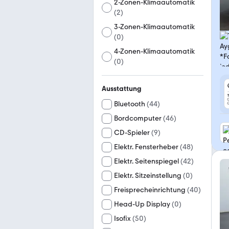
2-Zonen-Klimaautomatik
(
2
)
3-Zonen-Klimaautomatik
(
0
)
4-Zonen-Klimaautomatik
(
0
)
Ausstattung
Bluetooth
(
44
)
Bordcomputer
(
46
)
CD-Spieler
(
9
)
Elektr. Fensterheber
(
48
)
Elektr. Seitenspiegel
(
42
)
Elektr. Sitzeinstellung
(
0
)
Freisprecheinrichtung
(
40
)
Head-Up Display
(
0
)
Isofix
(
50
)