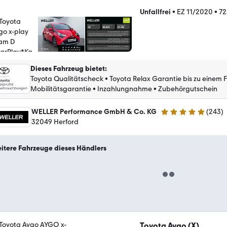
Unfallfrei
•
EZ 11/2020
•
72
Dieses Fahrzeug bietet
:
Toyota Qualitätscheck
•
Toyota Relax Garantie bis zu einem 
Mobilitätsgarantie
•
Inzahlungnahme
•
Zubehörgutschein
WELLER Performance GmbH & Co. KG
(
243
)
4.8 Sterne
32049 Herford
itere Fahrzeuge dieses Händlers
Toyota Aygo (X)