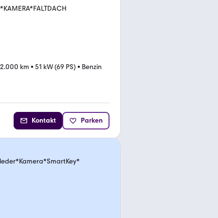
Z*KAMERA*FALTDACH
22.000 km
•
51 kW (69 PS)
•
Benzin
Kontakt
Parken
illeder*Kamera*SmartKey*