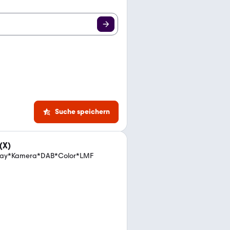
Suche speichern
(X)
Play*Kamera*DAB*Color*LMF