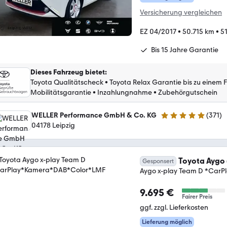
Versicherung vergleichen
EZ 04/2017
•
50.715 km
•
51
Bis 15 Jahre Garantie
Dieses Fahrzeug bietet
:
Toyota Qualitätscheck
•
Toyota Relax Garantie bis zu einem 
Mobilitätsgarantie
•
Inzahlungnahme
•
Zubehörgutschein
WELLER Performance GmbH & Co. KG
(
371
)
4.8 Sterne
04178 Leipzig
Toyota Aygo 
Gesponsert
Aygo x-play Team D *Car
9.695 €
Fairer Preis
ggf. zzgl. Lieferkosten
Lieferung möglich