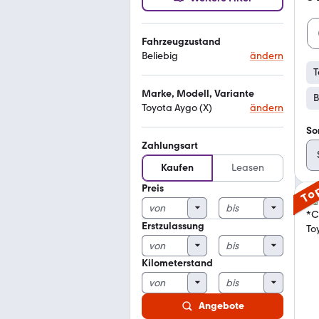
Fahrzeugzustand
Beliebig
ändern
T
Marke, Modell, Variante
B
Toyota Aygo (X)
ändern
So
Zahlungsart
Kaufen
Leasen
Preis
To
Erstzulassung
Kilometerstand
Angebote