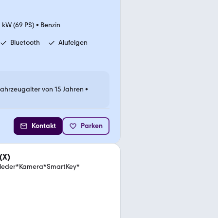
 kW (69 PS)
•
Benzin
Bluetooth
Alufelgen
Fahrzeugalter von 15 Jahren
•
Kontakt
Parken
(X)
illeder*Kamera*SmartKey*