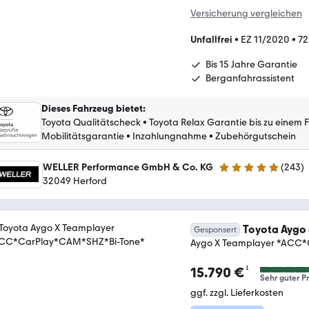
Versicherung vergleichen
Unfallfrei
•
EZ 11/2020
•
72
Bis 15 Jahre Garantie
Berganfahrassistent
Dieses Fahrzeug bietet
:
Toyota Qualitätscheck
•
Toyota Relax Garantie bis zu einem 
Mobilitätsgarantie
•
Inzahlungnahme
•
Zubehörgutschein
WELLER Performance GmbH & Co. KG
(
243
)
4.8 Sterne
32049 Herford
Toyota Aygo 
Gesponsert
Aygo X Teamplayer *ACC
¹
15.790 €
Sehr guter Pr
ggf. zzgl. Lieferkosten