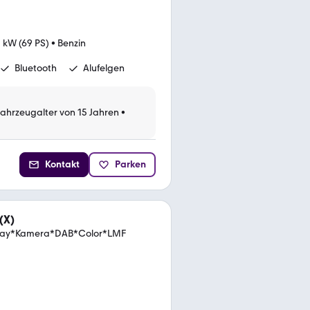
 kW (69 PS)
•
Benzin
Bluetooth
Alufelgen
Fahrzeugalter von 15 Jahren
•
Kontakt
Parken
(X)
Play*Kamera*DAB*Color*LMF