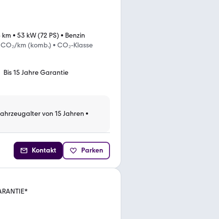
6 km
•
53 kW (72 PS)
•
Benzin
g CO₂/km (komb.)
•
CO₂-Klasse
Bis 15 Jahre Garantie
Fahrzeugalter von 15 Jahren
•
Kontakt
Parken
GARANTIE*