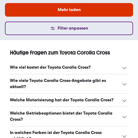
Mehr laden
Filter anpassen
Häufige Fragen zum Toyota Corolla Cross
Wie viel kostet der Toyota Corolla Cross?
Ein guter Preis für einen Toyota Corolla Cross liegt
Wie viele Toyota Corolla Cross-Angebote gibt es
zwischen 31.990 € und 39.400 €. Leasingangebote
aktuell?
starten ab 331 € monatlich. (Stand: 6.8.2026)
Es gibt insgesamt 225 Toyota Corolla Cross bei mobile.de,
Welche Motorisierung hat der Toyota Corolla Cross?
davon 191 Gebraucht- und 34 Neuwagen. (Stand:
6.8.2026)
Der Toyota Corolla Cross hat Leistungen zwischen 140
Welche Getriebeoptionen bietet der Toyota Corolla
und 197 PS. (Stand: 6.8.2026)
Cross?
Der Toyota Corolla Cross ist mit automatischem und
In welchen Farben ist der Toyota Corolla Cross
manuellem Getriebe erhältlich. (Stand: 6.8.2026)