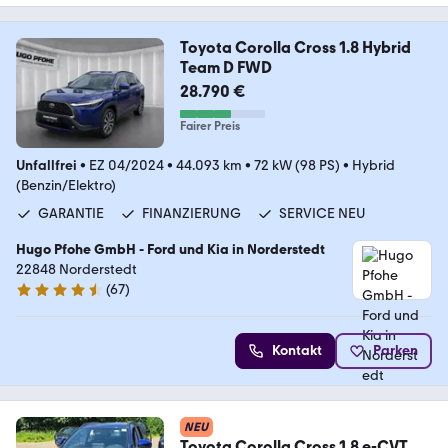
Toyota Corolla Cross 1.8 Hybrid
Team D FWD
28.790 €
Fairer Preis
Unfallfrei
•
EZ 04/2024
•
44.093 km
•
72 kW (98 PS)
•
Hybrid
(Benzin/Elektro)
GARANTIE
FINANZIERUNG
SERVICE NEU
Hugo Pfohe GmbH - Ford und Kia in Norderstedt
22848 Norderstedt
(
67
)
4.7 Sterne
Kontakt
Parken
NEU
Toyota Corolla Cross 1.8 e-CVT