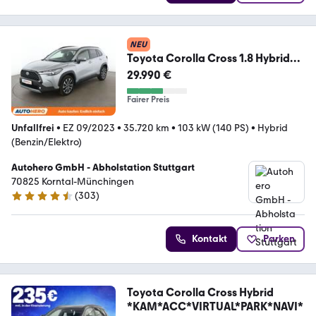
NEU
Toyota Corolla Cross 1.8 Hybrid
FWD Team Deutschland
29.990 €
Fairer Preis
Unfallfrei
•
EZ 09/2023
•
35.720 km
•
103 kW (140 PS)
•
Hybrid
(Benzin/Elektro)
Autohero GmbH - Abholstation Stuttgart
70825 Korntal-Münchingen
(
303
)
4.4 Sterne
Kontakt
Parken
Toyota Corolla Cross Hybrid
*KAM*ACC*VIRTUAL*PARK*NAVI*