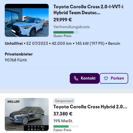
Toyota Corolla Cross 2.0-l-VVT-i
Hybrid Team Deutsc...
29.999 €
Verhandlungsbasis
Guter Preis
Unfallfrei
•
EZ 07/2023
•
42.000 km
•
145 kW (197 PS)
•
Benzin
Privatanbieter
90768 Fürth
Kontakt
Parken
Gesponsert
Toyota Corolla Cross Hybrid 2.0
Teamplayer *LED*el Heck
37.380 €
19% MwSt.
Fairer Preis