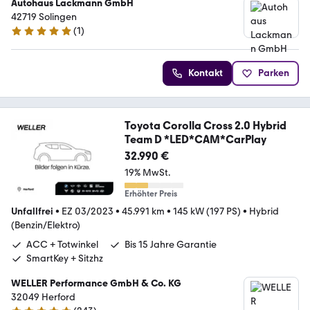
Autohaus Lackmann GmbH
42719 Solingen
(
1
)
5 Sterne
Kontakt
Parken
Toyota Corolla Cross 2.0 Hybrid
Team D *LED*CAM*CarPlay
32.990 €
19% MwSt.
Erhöhter Preis
Unfallfrei
•
EZ 03/2023
•
45.991 km
•
145 kW (197 PS)
•
Hybrid
(Benzin/Elektro)
ACC + Totwinkel
Bis 15 Jahre Garantie
SmartKey + Sitzhz
WELLER Performance GmbH & Co. KG
32049 Herford