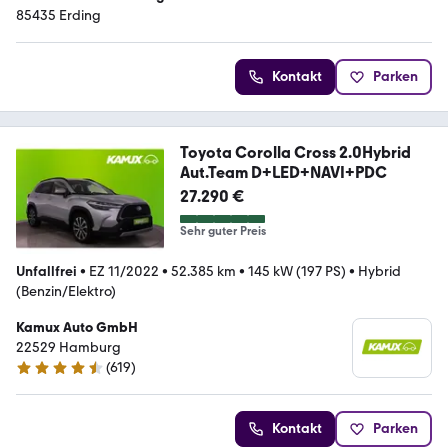
85435 Erding
Kontakt
Parken
Toyota Corolla Cross 2.0Hybrid
Aut.Team D+LED+NAVI+PDC
27.290 €
Sehr guter Preis
Unfallfrei
•
EZ 11/2022
•
52.385 km
•
145 kW (197 PS)
•
Hybrid
(Benzin/Elektro)
Kamux Auto GmbH
22529 Hamburg
(
619
)
4.6 Sterne
Kontakt
Parken