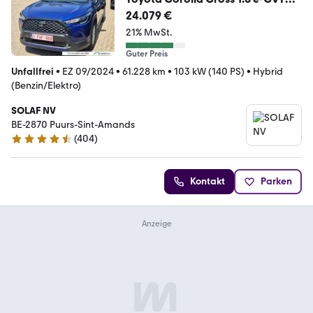
Hybrid Dynamic Aut. Vir
24.079 €
21% MwSt.
Guter Preis
Unfallfrei
•
EZ 09/2024
•
61.228 km
•
103 kW (140 PS)
•
Hybrid
(Benzin/Elektro)
SOLAF NV
BE-2870 Puurs-Sint-Amands
(
404
)
4.5 Sterne
Kontakt
Parken