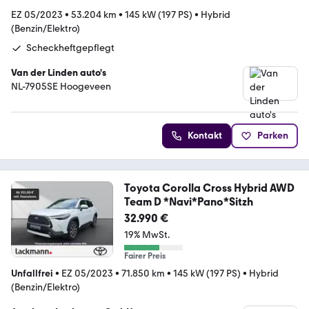
EZ 05/2023
•
53.204 km
•
145 kW (197 PS)
•
Hybrid
(Benzin/Elektro)
Scheckheftgepflegt
Van der Linden auto's
NL-7905SE Hoogeveen
Kontakt
Parken
Toyota Corolla Cross Hybrid AWD
Team D *Navi*Pano*Sitzh
32.990 €
19% MwSt.
Fairer Preis
Unfallfrei
•
EZ 05/2023
•
71.850 km
•
145 kW (197 PS)
•
Hybrid
(Benzin/Elektro)