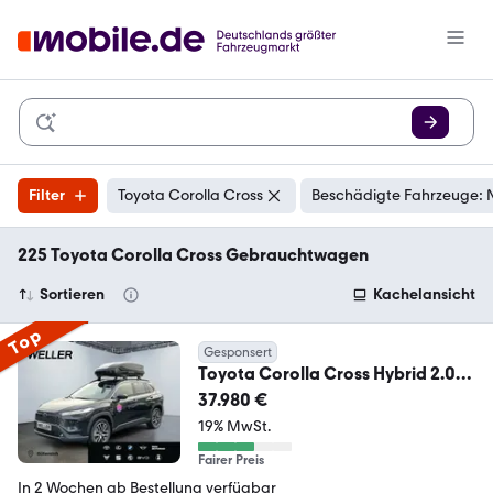
Filter
Toyota Corolla Cross
Beschädigte Fahrzeuge: 
225 Toyota Corolla Cross Gebrauchtwagen
Sortieren
Kachelansicht
Top
Gesponsert
Toyota Corolla Cross Hybrid 2.0
Teamplayer *LED*el Heck
37.980 €
19% MwSt.
Fairer Preis
In 2 Wochen ab Bestellung verfügbar