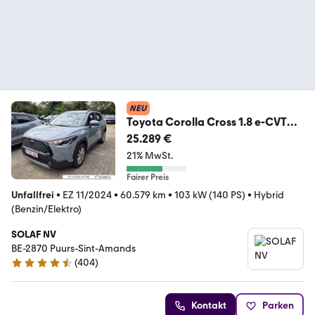
NEU
Toyota Corolla Cross 1.8 e-CVT
Hybrid Dynamic Aut. Vir
25.289 €
21% MwSt.
Fairer Preis
Unfallfrei
•
EZ 11/2024
•
60.579 km
•
103 kW (140 PS)
•
Hybrid
(Benzin/Elektro)
SOLAF NV
BE-2870 Puurs-Sint-Amands
(
404
)
4.5 Sterne
Kontakt
Parken