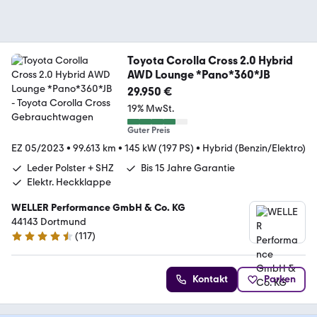
Toyota Corolla Cross 2.0 Hybrid
AWD Lounge *Pano*360*JB
29.950 €
19% MwSt.
Guter Preis
EZ 05/2023
•
99.613 km
•
145 kW (197 PS)
•
Hybrid (Benzin/Elektro)
Leder Polster + SHZ
Bis 15 Jahre Garantie
Elektr. Heckklappe
WELLER Performance GmbH & Co. KG
44143 Dortmund
(
117
)
4.6 Sterne
Kontakt
Parken