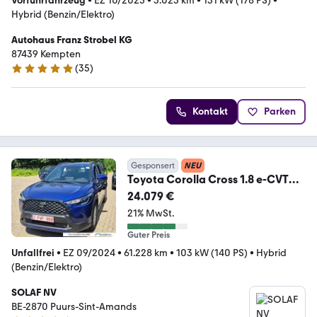
Vorführfahrzeug
•
EZ 10/2025
•
3.025 km
•
131 kW (178 PS)
•
Hybrid (Benzin/Elektro)
Autohaus Franz Strobel KG
87439 Kempten
(
35
)
5 Sterne
Kontakt
Parken
Gesponsert
NEU
Toyota Corolla Cross 1.8 e-CVT
Hybrid Dynamic Aut. Vir
24.079 €
21% MwSt.
Guter Preis
Unfallfrei
•
EZ 09/2024
•
61.228 km
•
103 kW (140 PS)
•
Hybrid
(Benzin/Elektro)
SOLAF NV
BE-2870 Puurs-Sint-Amands