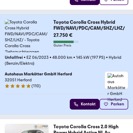
Toyota Corolla Cross Hybrid
FWD/NAVI/PDC/CAM/SHZ/LHZ/
27.750 €
Guter Preis
Unfallfrei
•
EZ 06/2023
•
48.000 km
•
145 kW (197 PS)
•
Hybrid
(Benzin/Elektro)
Autohaus Markötter GmbH Herford
32051 Herford
(
110
)
5 Sterne
Kontakt
Parken
Toyota Corolla Cross 2.0 High
Power Hybrid Active NL Au