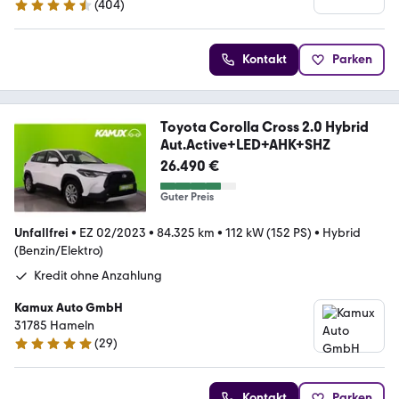
(
404
)
4.5 Sterne
Kontakt
Parken
Toyota Corolla Cross 2.0 Hybrid
Aut.Active+LED+AHK+SHZ
26.490 €
Guter Preis
Unfallfrei
•
EZ 02/2023
•
84.325 km
•
112 kW (152 PS)
•
Hybrid
(Benzin/Elektro)
Kredit ohne Anzahlung
Kamux Auto GmbH
31785 Hameln
(
29
)
4.9 Sterne
Kontakt
Parken