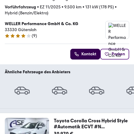
Vorführfahrzeug
•
EZ 11/2025
•
9.500 km
•
131 kW (178 PS)
•
Hybrid (Benzin/Elektro)
WELLER Performance GmbH & Co. KG
33330 Gütersloh
(
9
)
4.2 Sterne
Kontakt
Parken
Ähnliche Fahrzeuge des Anbieters
Toyota Corolla Cross Hybrid Style
#Automatik ECVT #N...
30.970 €