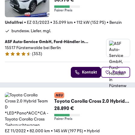
Fairer Preis
Unfallfrei
•
EZ 03/2023
•
35.099 km
•
112 kW (152 PS)
•
Benzin
bundesw. Liefer. mgl.
ASF Auto-Service GmbH, Ford-Händler in
Fürstenwalde bei Berlin
15517 Fürstenwalde bei Berlin
(
353
)
4.6 Sterne
Kontakt
Parken
NEU
Toyota Corolla Cross 2.0 Hybrid
Team D *LED*Pano*ACC*CA
28.890 €
Fairer Preis
EZ 11/2022
•
82.000 km
•
145 kW (197 PS)
•
Hybrid