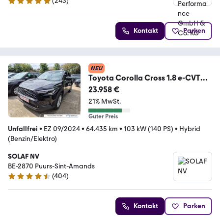
(
243
)
4.8 Sterne
Kontakt
Parken
NEU
Toyota Corolla Cross 1.8 e-CVT
Hybrid Dynamic Aut. Vir
23.958 €
21% MwSt.
Guter Preis
Unfallfrei
•
EZ 09/2024
•
64.435 km
•
103 kW (140 PS)
•
Hybrid
(Benzin/Elektro)
SOLAF NV
BE-2870 Puurs-Sint-Amands
(
404
)
4.5 Sterne
Kontakt
Parken