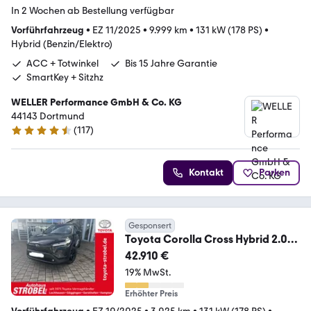
In 2 Wochen ab Bestellung verfügbar
Vorführfahrzeug
•
EZ 11/2025
•
9.999 km
•
131 kW (178 PS)
•
Hybrid (Benzin/Elektro)
ACC + Totwinkel
Bis 15 Jahre Garantie
SmartKey + Sitzhz
WELLER Performance GmbH & Co. KG
44143 Dortmund
(
117
)
4.6 Sterne
Kontakt
Parken
Gesponsert
Toyota Corolla Cross Hybrid 2.0
VVT-i Teamplayer
42.910 €
19% MwSt.
Erhöhter Preis