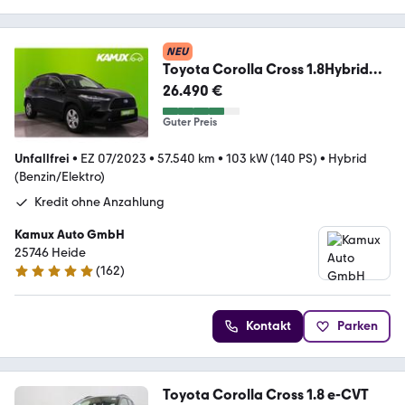
NEU
Toyota Corolla Cross 1.8Hybrid
Aut.Style+LED+KAMERA+AHK
26.490 €
Guter Preis
Unfallfrei
•
EZ 07/2023
•
57.540 km
•
103 kW (140 PS)
•
Hybrid
(Benzin/Elektro)
Kredit ohne Anzahlung
Kamux Auto GmbH
25746 Heide
(
162
)
5 Sterne
Kontakt
Parken
Toyota Corolla Cross 1.8 e-CVT