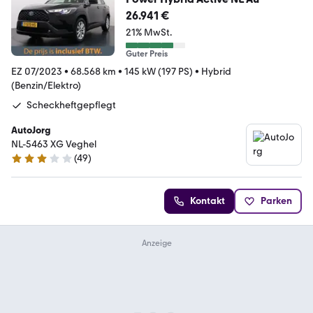
26.941 €
21% MwSt.
Guter Preis
EZ 07/2023
•
68.568 km
•
145 kW (197 PS)
•
Hybrid
(Benzin/Elektro)
Scheckheftgepflegt
AutoJorg
NL-5463 XG Veghel
(
49
)
3.1 Sterne
Kontakt
Parken