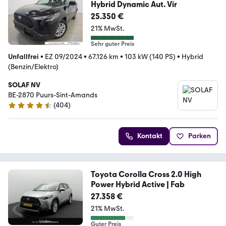
Hybrid Dynamic Aut. Vir
25.350 €
21% MwSt.
Sehr guter Preis
Unfallfrei
•
EZ 09/2024
•
67.126 km
•
103 kW (140 PS)
•
Hybrid
(Benzin/Elektro)
SOLAF NV
BE-2870 Puurs-Sint-Amands
(
404
)
4.5 Sterne
Kontakt
Parken
Toyota Corolla Cross 2.0 High
Power Hybrid Active | Fab
27.358 €
21% MwSt.
Guter Preis