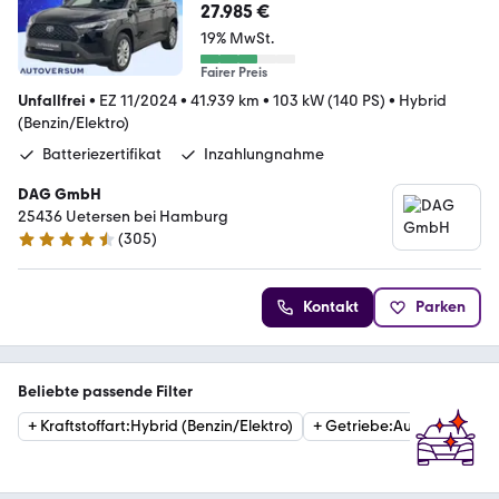
27.985 €
19% MwSt.
Fairer Preis
Unfallfrei
•
EZ 11/2024
•
41.939 km
•
103 kW (140 PS)
•
Hybrid
(Benzin/Elektro)
Batteriezertifikat
Inzahlungnahme
DAG GmbH
25436 Uetersen bei Hamburg
(
305
)
4.5 Sterne
Kontakt
Parken
Beliebte passende Filter
+
Kraftstoffart
:
Hybrid (Benzin/Elektro)
+
Getriebe
:
Automatik
+