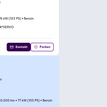
g
76 kW (103 PS)
•
Benzin
A*SERVO
Kontakt
Parken
ng
35.500 km
•
77 kW (105 PS)
•
Benzin