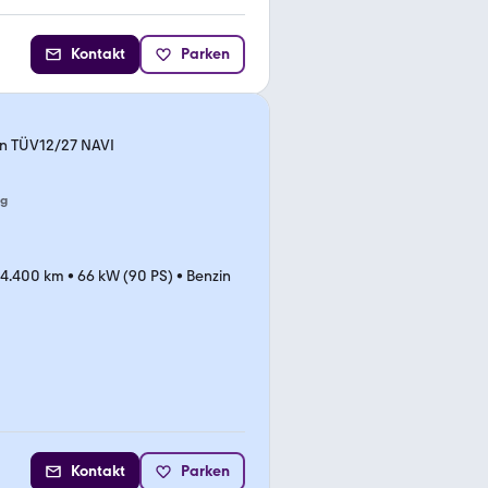
Kontakt
Parken
on TÜV12/27 NAVI
ng
34.400 km
•
66 kW (90 PS)
•
Benzin
Kontakt
Parken