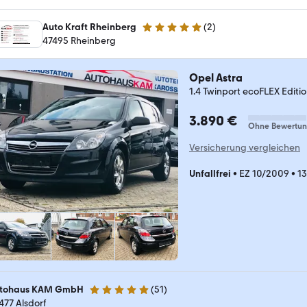
Auto Kraft Rheinberg
(
2
)
5 Sterne
47495 Rheinberg
Opel Astra
1.4 Twinport ecoFLEX Editi
3.890 €
Ohne Bewertu
Versicherung vergleichen
Unfallfrei
•
EZ 10/2009
•
1
tohaus KAM GmbH
(
51
)
5 Sterne
477 Alsdorf