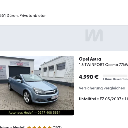
351 Düren, Privatanbieter
Opel Astra
1.6 TWINPORT Cosmo 77kW
4.990 €
Ohne Bewertun
Versicherung vergleichen
Unfallfrei
•
EZ 05/2007
•
1
tohaus Hedef
(
152
)