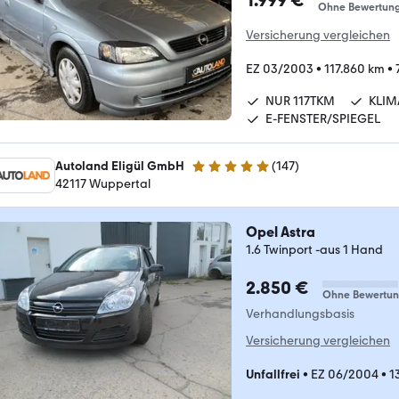
1.999 €
Ohne Bewertun
Versicherung vergleichen
EZ 03/2003
•
117.860 km
•
NUR 117TKM
KLIM
E-FENSTER/SPIEGEL
Autoland Eligül GmbH
(
147
)
4.9 Sterne
42117 Wuppertal
Opel Astra
1.6 Twinport -aus 1 Hand
2.850 €
Ohne Bewertu
Verhandlungsbasis
Versicherung vergleichen
Unfallfrei
•
EZ 06/2004
•
1