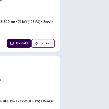
ng
35.500 km
•
77 kW (105 PS)
•
Benzin
Kontakt
Parken
C
g
75.000 km
•
77 kW (105 PS)
•
Benzin