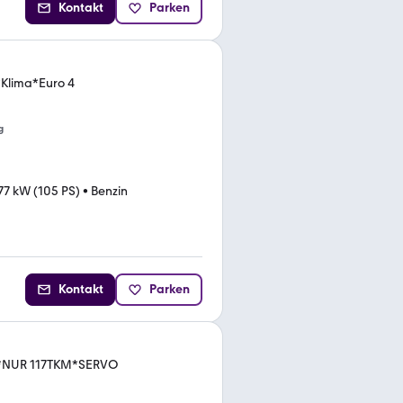
Kontakt
Parken
*Klima*Euro 4
g
77 kW (105 PS)
•
Benzin
Kontakt
Parken
MA*NUR 117TKM*SERVO