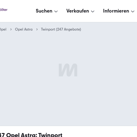
Suchen
Verkaufen
Informieren
Opel
Opel Astra
Twinport (247 Angebote)
47
Opel Astra: Twinport