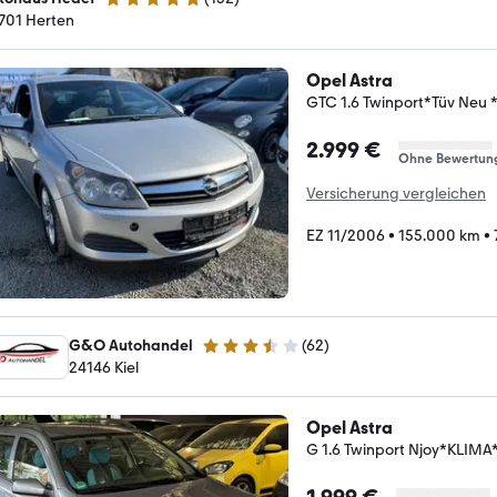
5 Sterne
701 Herten
Opel Astra
GTC 1.6 Twinport*Tüv Neu 
2.999 €
Ohne Bewertun
Versicherung vergleichen
EZ 11/2006
•
155.000 km
•
G&O Autohandel
(
62
)
3.6 Sterne
24146 Kiel
Opel Astra
G 1.6 Twinport Njoy*KLI