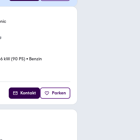
onic
g
6 kW (90 PS)
•
Benzin
Kontakt
Parken