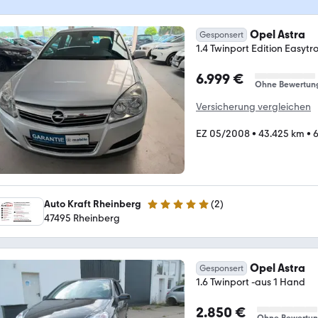
Opel Astra
Gesponsert
1.4 Twinport Edition Easytr
6.999 €
Ohne Bewertun
Versicherung vergleichen
EZ 05/2008
•
43.425 km
•
6
Auto Kraft Rheinberg
(
2
)
5 Sterne
47495 Rheinberg
Opel Astra
Gesponsert
1.6 Twinport -aus 1 Hand
2.850 €