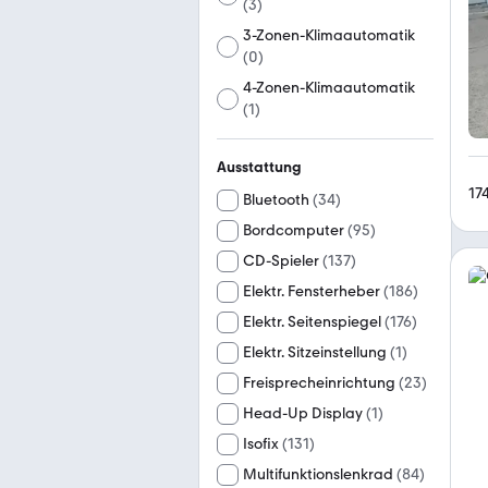
(
3
)
3-Zonen-Klimaautomatik
(
0
)
4-Zonen-Klimaautomatik
(
1
)
Ausstattung
17
Bluetooth
(
34
)
Bordcomputer
(
95
)
CD-Spieler
(
137
)
Elektr. Fensterheber
(
186
)
Elektr. Seitenspiegel
(
176
)
Elektr. Sitzeinstellung
(
1
)
Freisprecheinrichtung
(
23
)
Head-Up Display
(
1
)
Isofix
(
131
)
Multifunktionslenkrad
(
84
)