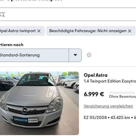
pel Astra twinport
Beschädigte Fahrzeuge: Nicht anzeigen
rtieren nach
Opel Astra
1.4 Twinport Edition Easytr
6.999 €
Ohne Bewertun
Versicherung vergleichen
EZ 05/2008
•
43.425 km
•
6