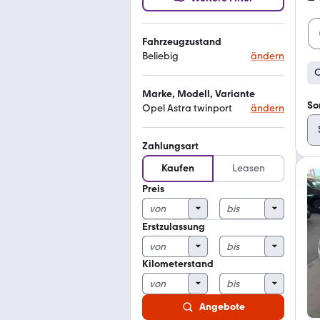
Fahrzeugzustand
Beliebig
ändern
O
Marke, Modell, Variante
So
Opel Astra twinport
ändern
Zahlungsart
Kaufen
Leasen
Preis
Erstzulassung
Kilometerstand
Angebote