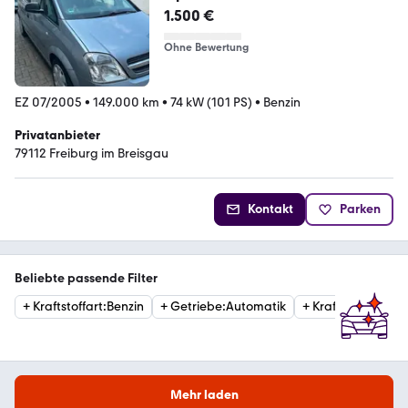
1.500 €
Ohne Bewertung
EZ 07/2005
•
149.000 km
•
74 kW (101 PS)
•
Benzin
Privatanbieter
79112 Freiburg im Breisgau
Kontakt
Parken
Beliebte passende Filter
+
Kraftstoffart
:
Benzin
+
Getriebe
:
Automatik
+
Kraftstoffart
:
Die
Mehr laden