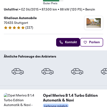
Guter Preis
Unfallfrei
•
EZ 06/2015
•
87.500 km
•
88 kW (120 PS)
•
Benzin
Ghalioun Automobile
70435 Stuttgart
(
227
)
5 Sterne
Kontakt
Parken
Ähnliche Fahrzeuge des Anbieters
Opel Meriva B 1.4 Turbo Edition
Automatik & Navi
Lieferung möglich