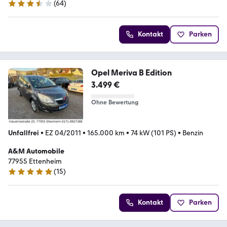
(
64
)
3.7 Sterne
Kontakt
Parken
Opel Meriva B Edition
3.499 €
Ohne Bewertung
Unfallfrei
•
EZ 04/2011
•
165.000 km
•
74 kW (101 PS)
•
Benzin
A&M Automobile
77955 Ettenheim
(
15
)
4.9 Sterne
Kontakt
Parken