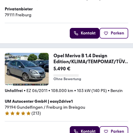
Privatanbieter
79111 Freiburg
Kontakt
Parken
Opel Meriva B 1.4 Design
Edition/KLIMA/TEMPOMAT/TÜV
N
5.490 €
Ohne Bewertung
Unfallfrei
•
EZ 06/2011
•
108.000 km
•
103 kW (140 PS)
•
Benzin
UM Autocenter GmbH | easy2drive1
79194 Gundelfingen / Freiburg im Breisgau
(
213
)
4.9 Sterne
Kontakt
Parken