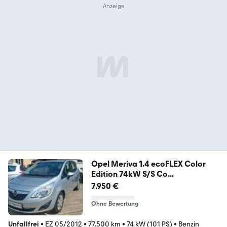
Opel Meriva 1.4 ecoFLEX Color
Edition 74kW S/S Co...
7.950 €
Ohne Bewertung
Unfallfrei
•
EZ 05/2012
•
77.500 km
•
74 kW (101 PS)
•
Benzin