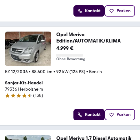
Kontakt
Parken
Opel Meriva
Edition/AUTOMATIK/KLIMA
4.999 €
Ohne Bewertung
EZ 12/2006
•
88.600 km
•
92 kW (125 PS)
•
Benzin
Sanjar-Kfz-Handel
79336 Herbolzheim
(
138
)
4.5 Sterne
Kontakt
Parken
Opel Meriva 1.7 Diesel Automatik