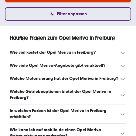
Filter anpassen
Häufige Fragen zum Opel Meriva in Freiburg
Wie viel kostet der Opel Meriva in Freiburg?
Ein guter Preis für einen Opel Meriva in Freiburg liegt
Wie viele Opel Meriva-Angebote gibt es aktuell?
zwischen 1.500 € und 6.199 €. (Stand: 8.8.2026)
Es gibt insgesamt 29 Opel Meriva bei mobile.de, davon
Welche Motorisierung hat der Opel Meriva in Freiburg?
29 Gebraucht- und 0 Neuwagen. (Stand: 8.8.2026)
Der Opel Meriva in Freiburg hat Leistungen zwischen 90
Welche Getriebeoptionen bietet der Opel Meriva in
und 140 PS. (Stand: 8.8.2026)
Freiburg?
Der Opel Meriva in Freiburg ist mit manuellem und
In welchen Farben ist der Opel Meriva in Freiburg
automatischem Getriebe erhältlich. (Stand: 8.8.2026)
erhältlich?
Den Opel Meriva in Freiburg gibt es in folgenden Farben:
Wie kann ich auf mobile.de einen Opel Meriva
blau, silber, schwarz, grau, braun und rot. Die häufigste
Gebrauchtwagen verkaufen?