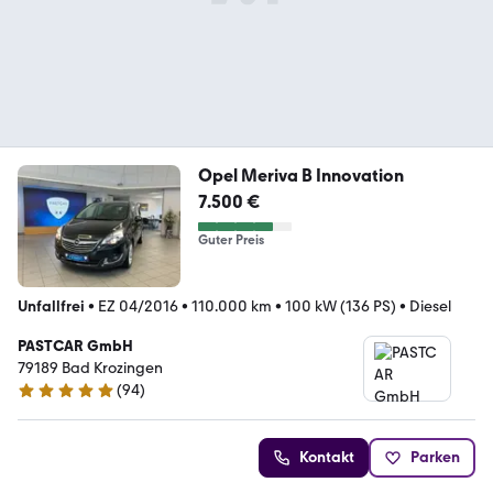
Opel Meriva B Innovation
7.500 €
Guter Preis
Unfallfrei
•
EZ 04/2016
•
110.000 km
•
100 kW (136 PS)
•
Diesel
PASTCAR GmbH
79189 Bad Krozingen
(
94
)
5 Sterne
Kontakt
Parken