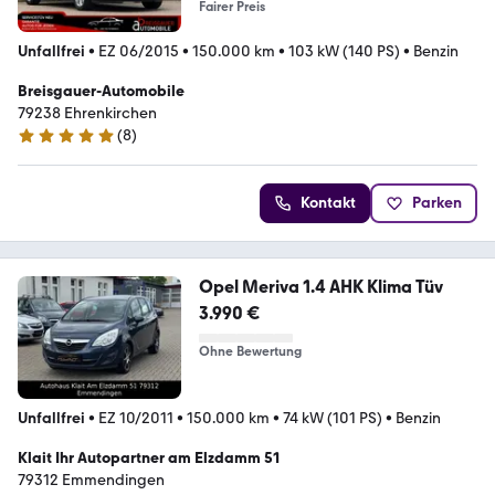
Fairer Preis
Unfallfrei
•
EZ 06/2015
•
150.000 km
•
103 kW (140 PS)
•
Benzin
Breisgauer-Automobile
79238 Ehrenkirchen
(
8
)
5 Sterne
Kontakt
Parken
Opel Meriva 1.4 AHK Klima Tüv
3.990 €
Ohne Bewertung
Unfallfrei
•
EZ 10/2011
•
150.000 km
•
74 kW (101 PS)
•
Benzin
Klait Ihr Autopartner am Elzdamm 51
79312 Emmendingen