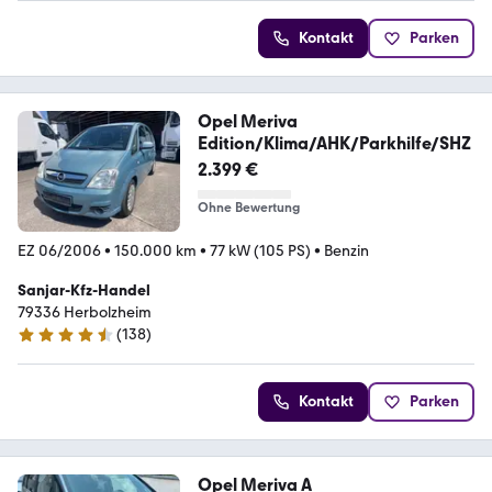
Kontakt
Parken
Opel Meriva
Edition/Klima/AHK/Parkhilfe/SHZ
2.399 €
Ohne Bewertung
EZ 06/2006
•
150.000 km
•
77 kW (105 PS)
•
Benzin
Sanjar-Kfz-Handel
79336 Herbolzheim
(
138
)
4.5 Sterne
Kontakt
Parken
Opel Meriva A