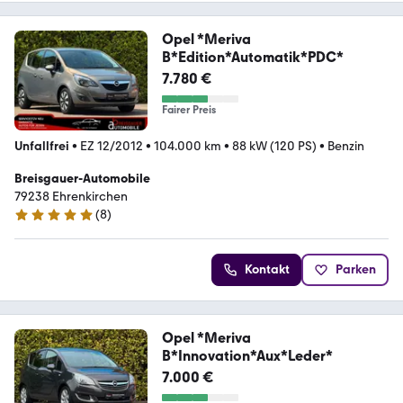
Opel *Meriva
B*Edition*Automatik*PDC*
7.780 €
Fairer Preis
Unfallfrei
•
EZ 12/2012
•
104.000 km
•
88 kW (120 PS)
•
Benzin
Breisgauer-Automobile
79238 Ehrenkirchen
(
8
)
5 Sterne
Kontakt
Parken
Opel *Meriva
B*Innovation*Aux*Leder*
7.000 €