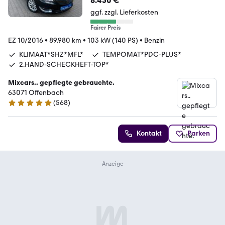
8.450 €
ggf. zzgl. Lieferkosten
Fairer Preis
EZ 10/2016
•
89.980 km
•
103 kW (140 PS)
•
Benzin
KLIMAAT*SHZ*MFL*
TEMPOMAT*PDC-PLUS*
2.HAND-SCHECKHEFT-TOP*
Mixcars.. gepflegte gebrauchte.
63071 Offenbach
(
568
)
4.8 Sterne
Kontakt
Parken