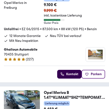
9.100 €
9.999 €
inkl. kostenlose Lieferung
Guter Preis
Unfallfrei
•
EZ 06/2015
•
87.500 km
•
88 kW (120 PS)
•
Benzin
12 Monate Garantie
Neu TÜV bei verkauf
Mit Neu Inspektion
Ghalioun Automobile
70435 Stuttgart
(
227
)
5 Sterne
Kontakt
Parken
Opel Meriva B
1.4T*KLIMAAT*SHZ*TEMPOMAT*
MFL*PDC*6.G**
Lieferung möglich