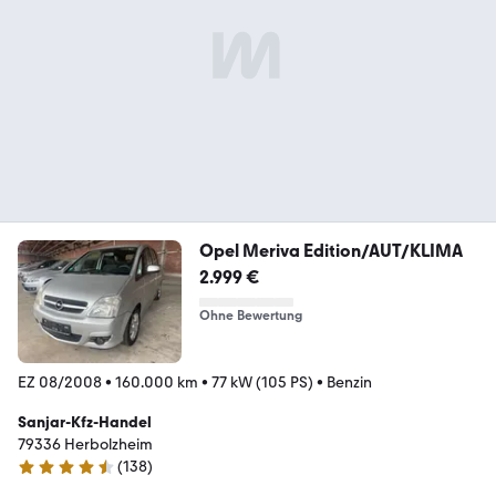
Opel Meriva Edition/AUT/KLIMA
2.999 €
Ohne Bewertung
EZ 08/2008
•
160.000 km
•
77 kW (105 PS)
•
Benzin
Sanjar-Kfz-Handel
79336 Herbolzheim
(
138
)
4.5 Sterne