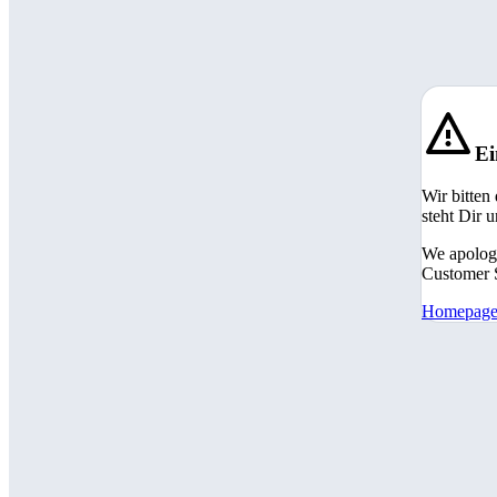
Ei
Wir bitten
steht Dir 
We apologi
Customer S
Homepag