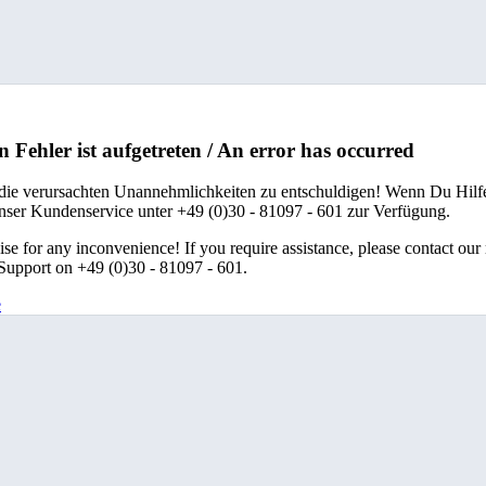
n Fehler ist aufgetreten / An error has occurred
 die verursachten Unannehmlichkeiten zu entschuldigen! Wenn Du Hilfe
unser Kundenservice unter +49 (0)30 - 81097 - 601 zur Verfügung.
se for any inconvenience! If you require assistance, please contact our
upport on +49 (0)30 - 81097 - 601.
e