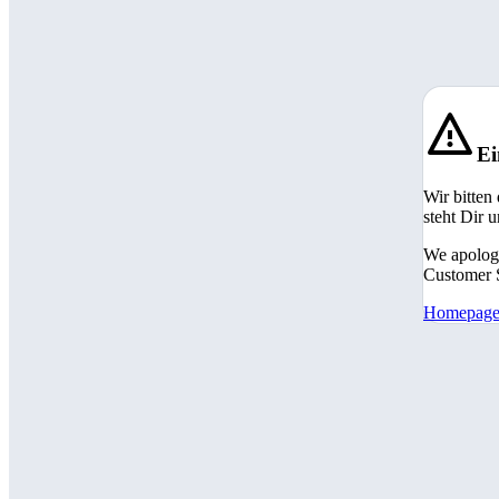
Ei
Wir bitten
steht Dir 
We apologi
Customer S
Homepag