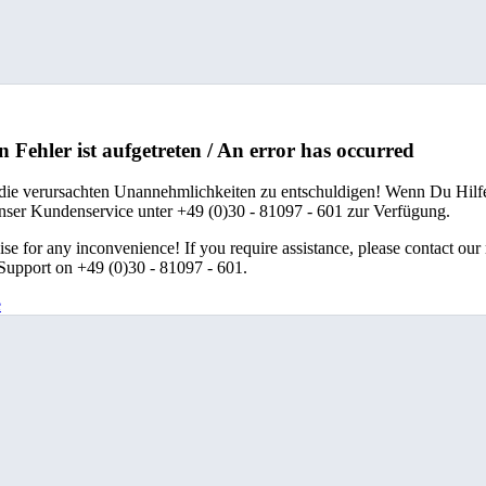
n Fehler ist aufgetreten / An error has occurred
 die verursachten Unannehmlichkeiten zu entschuldigen! Wenn Du Hilfe
unser Kundenservice unter +49 (0)30 - 81097 - 601 zur Verfügung.
se for any inconvenience! If you require assistance, please contact our
upport on +49 (0)30 - 81097 - 601.
e