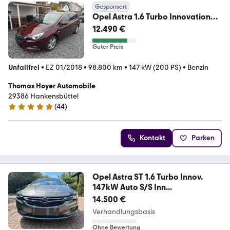
Gesponsert
Opel Astra 1.6 Turbo Innovation
Aut. 147kW, LED, Navi
12.490 €
Guter Preis
Unfallfrei
•
EZ 01/2018
•
98.800 km
•
147 kW (200 PS)
•
Benzin
Thomas Hoyer Automobile
29386 Hankensbüttel
(
44
)
5 Sterne
Kontakt
Parken
Opel Astra ST 1.6 Turbo Innov.
147kW Auto S/S Inn...
14.500 €
Verhandlungsbasis
Ohne Bewertung