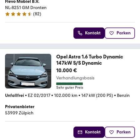
Flevo Mobiel B.V.
NL-8251 GM Dronten
(
82
)
4.5 Sterne
Kontakt
Parken
Opel Astra 1.6 Turbo Dynamic
147kW S/S Dynamic
10.000 €
Verhandlungsbasis
Sehr guter Preis
Unfallfrei
•
EZ 02/2017
•
102.000 km
•
147 kW (200 PS)
•
Benzin
Privatanbieter
53909 Zülpich
Kontakt
Parken