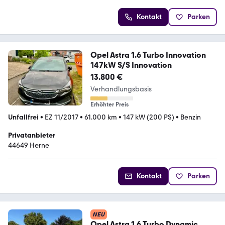
Kontakt
Parken
Opel Astra 1.6 Turbo Innovation
147kW S/S Innovation
13.800 €
Verhandlungsbasis
Erhöhter Preis
Unfallfrei
•
EZ 11/2017
•
61.000 km
•
147 kW (200 PS)
•
Benzin
Privatanbieter
44649 Herne
Kontakt
Parken
NEU
Opel Astra 1.6 Turbo Dynamic