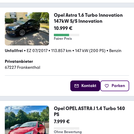
Opel Astra 1.6 Turbo Innovation
147kW S/S Innovation
10.999 €
Fairer Preis
Unfallfrei
•
EZ 07/2017
•
113.857 km
•
147 kW (200 PS)
•
Benzin
Privatanbieter
67227 Frankenthal
Kontakt
Parken
Opel OPEL ASTRA J 1.4 Turbo 140
PS
7.999 €
Ohne Bewertung