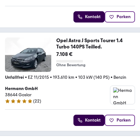
Kontakt
Parken
Opel Astra J Sports Tourer 1.4
Turbo 140PS Teilled.
7.108 €
Ohne Bewertung
Unfallfrei
•
EZ 11/2015
•
193.610 km
•
103 kW (140 PS)
•
Benzin
Hermann GmbH
38644 Goslar
(
22
)
5 Sterne
Kontakt
Parken