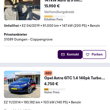
147kW Auto S/S Inn...
15.900 €
Verhandlungsbasis
Erhöhter Preis
Unfallfrei
•
EZ 04/2019
•
81.000 km
•
147 kW (200 PS)
•
Benzin
Privatanbieter
31089 Duingen - Coppengrave
Kontakt
Parken
NEU
Opel Astra GTC 1.4 140pk Turbo
Sport Leder|Navi|Sport
4.750 €
Hoher Preis
EZ 11/2014
•
185.182 km
•
103 kW (140 PS)
•
Benzin