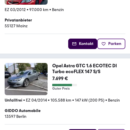
EZ 03/2012
•
97.000 km
•
Benzin
Privatanbieter
55127 Mainz
Kontakt
Parken
Opel Astra GTC 1.6 ECOTEC DI
Turbo ecoFLEX 147 S/S
7.699 €
Guter Preis
Unfallfrei
•
EZ 04/2014
•
105.588 km
•
147 kW (200 PS)
•
Benzin
GIDDO Automobile
13597 Berlin