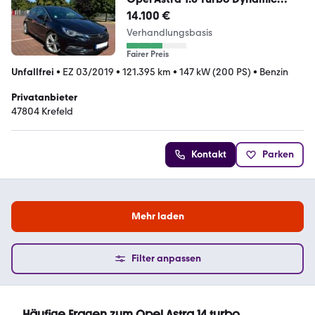
147kW Auto Dynamic
14.100 €
Verhandlungsbasis
Fairer Preis
Unfallfrei
•
EZ 03/2019
•
121.395 km
•
147 kW (200 PS)
•
Benzin
Privatanbieter
47804 Krefeld
Kontakt
Parken
Mehr laden
Filter anpassen
Häufige Fragen zum Opel Astra 14 turbo