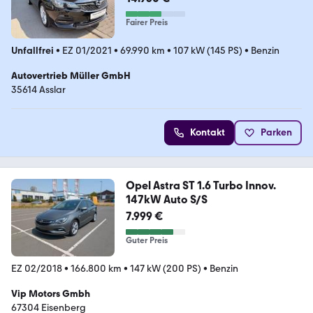
Fairer Preis
Unfallfrei
•
EZ 01/2021
•
69.990 km
•
107 kW (145 PS)
•
Benzin
Autovertrieb Müller GmbH
35614 Asslar
Kontakt
Parken
Opel Astra ST 1.6 Turbo Innov.
147kW Auto S/S
7.999 €
Guter Preis
EZ 02/2018
•
166.800 km
•
147 kW (200 PS)
•
Benzin
Vip Motors Gmbh
67304 Eisenberg