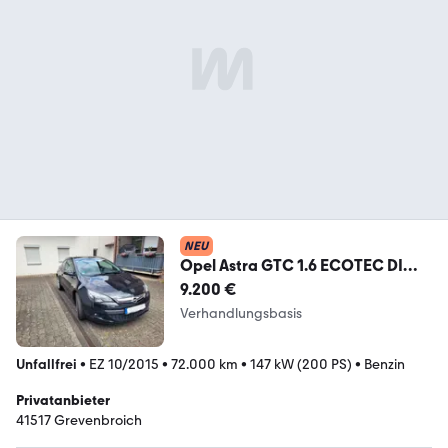
NEU
Opel Astra GTC 1.6 ECOTEC DI
Turbo ecoFLEX 147 S/S -
9.200 €
Verhandlungsbasis
Unfallfrei
•
EZ 10/2015
•
72.000 km
•
147 kW (200 PS)
•
Benzin
Privatanbieter
41517 Grevenbroich