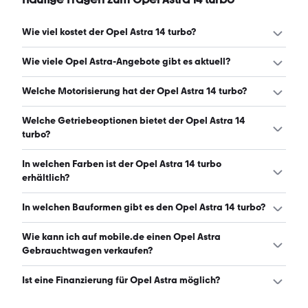
Wie viel kostet der Opel Astra 14 turbo?
Ein guter Preis für einen Opel Astra 14 turbo liegt zwischen
Wie viele Opel Astra-Angebote gibt es aktuell?
4.050 € und 9.974 €. (Stand: 6.8.2026)
Es gibt insgesamt 99 Opel Astra bei mobile.de, davon 99
Welche Motorisierung hat der Opel Astra 14 turbo?
Gebraucht- und 0 Neuwagen. (Stand: 6.8.2026)
Der Opel Astra 14 turbo hat Leistungen zwischen 140 und
Welche Getriebeoptionen bietet der Opel Astra 14
200 PS. (Stand: 6.8.2026)
turbo?
Der Opel Astra 14 turbo ist mit manuellem und
In welchen Farben ist der Opel Astra 14 turbo
automatischem Getriebe erhältlich. (Stand: 6.8.2026)
erhältlich?
Den Opel Astra 14 turbo gibt es in folgenden Farben:
In welchen Bauformen gibt es den Opel Astra 14 turbo?
schwarz, weiß, grau, silber, blau, braun, rot und gelb. Die
häufigste Farbe ist schwarz. (Stand: 6.8.2026)
Den Opel Astra 14 turbo gibt es in folgenden Bauformen:
Wie kann ich auf mobile.de einen Opel Astra
Limousine und Kombi. (Stand: 6.8.2026)
Gebrauchtwagen verkaufen?
Alle Informationen zum Verkauf an mobile.de-
Ist eine Finanzierung für Opel Astra möglich?
Ankaufstationen oder per Inserat auf mobile.de gibt es
auf unserer
Auto verkaufen
Seite.
Ja, ein Großteil der Angebote auf mobile.de kann