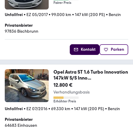
Fairer Preis
Unfallfrei
•
EZ 05/2017
•
99.000 km
•
147 kW (200 PS)
•
Benzin
Privatanbieter
97836 Bischbrunn
Kontakt
Parken
Opel Astra ST 1.6 Turbo Innovation
147kW S/S Inno...
12.800 €
Verhandlungsbasis
Erhöhter Preis
Unfallfrei
•
EZ 07/2016
•
69.330 km
•
147 kW (200 PS)
•
Benzin
Privatanbieter
64683 Einhausen