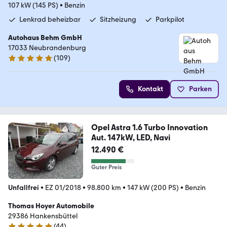
107 kW (145 PS)
•
Benzin
Lenkrad beheizbar
Sitzheizung
Parkpilot
Autohaus Behm GmbH
17033 Neubrandenburg
(
109
)
5 Sterne
Kontakt
Parken
Opel Astra 1.6 Turbo Innovation
Aut. 147kW, LED, Navi
12.490 €
Guter Preis
Unfallfrei
•
EZ 01/2018
•
98.800 km
•
147 kW (200 PS)
•
Benzin
Thomas Hoyer Automobile
29386 Hankensbüttel
(
44
)