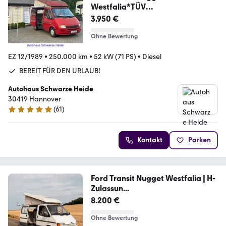
Westfalia*TÜV
NEU*CAMPING*MARKISE
3.950 €
Ohne Bewertung
EZ 12/1989
•
250.000 km
•
52 kW (71 PS)
•
Diesel
BEREIT FÜR DEN URLAUB!
Autohaus Schwarze Heide
30419 Hannover
(
61
)
4.9 Sterne
Kontakt
Parken
Ford Transit Nugget Westfalia | H-
Zulassun...
8.200 €
Ohne Bewertung