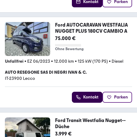
Kontakt
Parken
Ford AUTOCARAVAN WESTFALIA
NUGGET PLUS 180CV CAMBIO A
75.000 €
Ohne Bewertung
Unfallfrei
•
EZ 06/2023
•
12.000 km
•
125 kW (170 PS)
•
Diesel
AUTO RESEGONE SAS DI NEGRI IVAN & C.
IT-23900 Lecco
Kontakt
Parken
Ford Transit Westfalia Nugget--
Düche
3.999 €