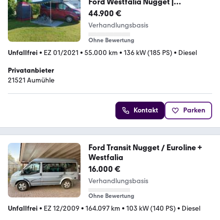
Ford Westfalia Nugget |
Aufstelldach, Solar, AUT, AHK
44.900 €
Verhandlungsbasis
Ohne Bewertung
Unfallfrei
•
EZ 01/2021
•
55.000 km
•
136 kW (185 PS)
•
Diesel
Privatanbieter
21521 Aumühle
Kontakt
Parken
Ford Transit Nugget / Euroline +
Westfalia
16.000 €
Verhandlungsbasis
Ohne Bewertung
Unfallfrei
•
EZ 12/2009
•
164.097 km
•
103 kW (140 PS)
•
Diesel