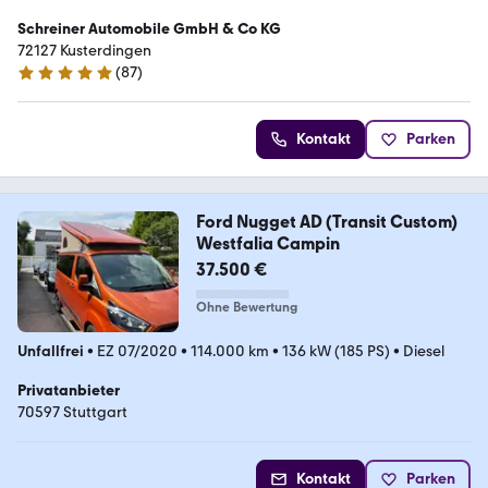
Schreiner Automobile GmbH & Co KG
72127 Kusterdingen
(
87
)
5 Sterne
Kontakt
Parken
Ford Nugget AD (Transit Custom)
Westfalia Campin
37.500 €
Ohne Bewertung
Unfallfrei
•
EZ 07/2020
•
114.000 km
•
136 kW (185 PS)
•
Diesel
Privatanbieter
70597 Stuttgart
Kontakt
Parken