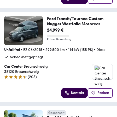
Ford Transit/Tourneo Custom
Nugget Westfalia Motorcar
24.999 €
Ohne Bewertung
Unfallfrei
•
EZ 06/2015
•
299.500 km
•
114 kW (155 PS)
•
Diesel
Scheckheftgepflegt
Car Center Braunschweig
38120 Braunschweig
(
205
)
4.7 Sterne
Kontakt
Parken
Gesponsert