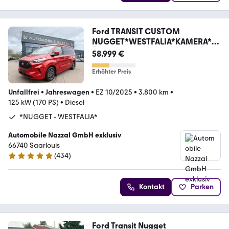
Ford TRANSIT CUSTOM
NUGGET*WESTFALIA*KAMERA*K
ÜCHE*
58.999 €
Erhöhter Preis
Unfallfrei
•
Jahreswagen
•
EZ 10/2025
•
3.800 km
•
125 kW (170 PS)
•
Diesel
*NUGGET - WESTFALIA*
Automobile Nazzal GmbH exklusiv
66740 Saarlouis
(
434
)
4.8 Sterne
Kontakt
Parken
Ford Transit Nugget