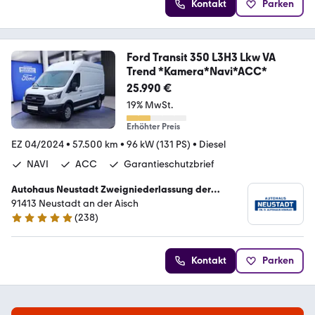
Kontakt
Parken
Ford Transit 350 L3H3 Lkw VA
Trend *Kamera*Navi*ACC*
25.990 €
19% MwSt.
Erhöhter Preis
EZ 04/2024
•
57.500 km
•
96 kW (131 PS)
•
Diesel
NAVI
ACC
Garantieschutzbrief
Autohaus Neustadt Zweigniederlassung der
Autohaus Konrad GmbH
91413 Neustadt an der Aisch
(
238
)
5 Sterne
Kontakt
Parken