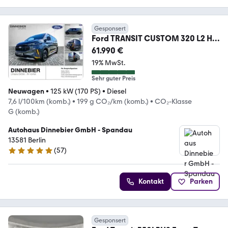
Gesponsert
Ford TRANSIT CUSTOM 320 L2 H1
Kasten DoKa LKW Trail 1
61.990 €
19% MwSt.
Sehr guter Preis
Neuwagen
•
125 kW (170 PS)
•
Diesel
7,6 l/100km (komb.)
•
199 g CO₂/km (komb.)
•
CO₂-Klasse
G (komb.)
Autohaus Dinnebier GmbH - Spandau
13581 Berlin
(
57
)
5 Sterne
Kontakt
Parken
Gesponsert