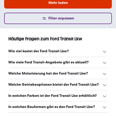
Mehr laden
Filter anpassen
Häufige Fragen zum Ford Transit Lkw
Wie viel kostet der Ford Transit Lkw?
Ein guter Preis für einen Ford Transit Lkw liegt zwischen
Wie viele Ford Transit-Angebote gibt es aktuell?
7.990 € und 38.900 €. Leasingangebote starten ab 341 €
monatlich. (Stand: 9.8.2026)
Es gibt insgesamt 335 Ford Transit bei mobile.de, davon
Welche Motorisierung hat der Ford Transit Lkw?
286 Gebraucht- und 49 Neuwagen. (Stand: 9.8.2026)
Der Ford Transit Lkw hat Leistungen zwischen 86 und 226
Welche Getriebeoptionen bietet der Ford Transit Lkw?
PS. (Stand: 9.8.2026)
Der Ford Transit Lkw ist mit manuellem und
In welchen Farben ist der Ford Transit Lkw erhältlich?
automatischem Getriebe erhältlich. (Stand: 9.8.2026)
Den Ford Transit Lkw gibt es in folgenden Farben: weiß,
In welchen Bauformen gibt es den Ford Transit Lkw?
blau, silber, grau, rot, schwarz, grün und gelb. Die