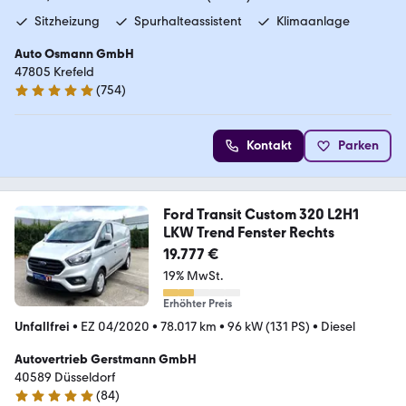
Sitzheizung
Spurhalteassistent
Klimaanlage
Auto Osmann GmbH
47805 Krefeld
(
754
)
4.8 Sterne
Kontakt
Parken
Ford Transit Custom 320 L2H1
LKW Trend Fenster Rechts
19.777 €
19% MwSt.
Erhöhter Preis
Unfallfrei
•
EZ 04/2020
•
78.017 km
•
96 kW (131 PS)
•
Diesel
Autovertrieb Gerstmann GmbH
40589 Düsseldorf
(
84
)
5 Sterne