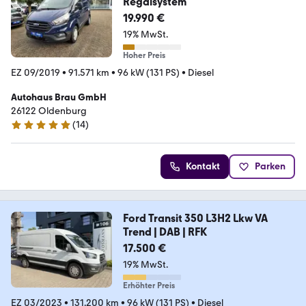
Regalsystem
19.990 €
19% MwSt.
Hoher Preis
EZ 09/2019
•
91.571 km
•
96 kW (131 PS)
•
Diesel
Autohaus Brau GmbH
26122 Oldenburg
(
14
)
5 Sterne
Kontakt
Parken
Ford Transit 350 L3H2 Lkw VA
Trend | DAB | RFK
17.500 €
19% MwSt.
Erhöhter Preis
EZ 03/2023
•
131.200 km
•
96 kW (131 PS)
•
Diesel