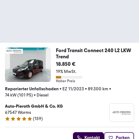
Ford Transit Connect 240 L2 LKW
Trend
18.850 €
19% MwSt.
Hoher Preis
Reparierter Unfallschaden
•
EZ 11/2023
•
89.300 km
•
74 kW (101 PS)
•
Diesel
Auto-Pieroth GmbH & Co. KG
67547 Worms
(
159
)
4.9 Sterne
Kontakt
Parken