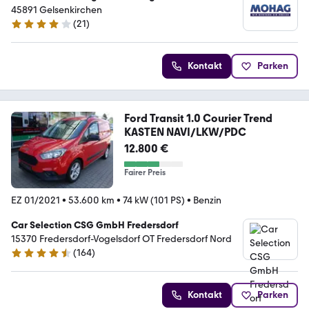
45891 Gelsenkirchen
(
21
)
4 Sterne
Kontakt
Parken
Ford Transit 1.0 Courier Trend
KASTEN NAVI/LKW/PDC
12.800 €
Fairer Preis
EZ 01/2021
•
53.600 km
•
74 kW (101 PS)
•
Benzin
Car Selection CSG GmbH Fredersdorf
15370 Fredersdorf-Vogelsdorf OT Fredersdorf Nord
(
164
)
4.6 Sterne
Kontakt
Parken