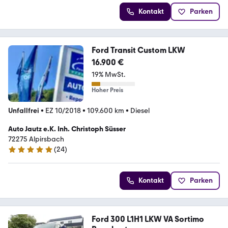
Kontakt
Parken
Ford Transit Custom LKW
16.900 €
19% MwSt.
Hoher Preis
Unfallfrei
•
EZ 10/2018
•
109.600 km
•
Diesel
Auto Jautz e.K. Inh. Christoph Süsser
72275 Alpirsbach
(
24
)
5 Sterne
Kontakt
Parken
Ford 300 L1H1 LKW VA Sortimo