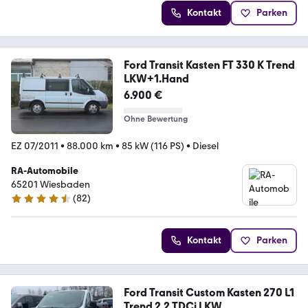
Kontakt
Parken
Ford Transit Kasten FT 330 K Trend
LKW+1.Hand
6.900 €
Ohne Bewertung
EZ 07/2011
•
88.000 km
•
85 kW (116 PS)
•
Diesel
RA-Automobile
65201 Wiesbaden
(
82
)
4.5 Sterne
Kontakt
Parken
Ford Transit Custom Kasten 270 L1
Trend 2.2 TDCi LKW