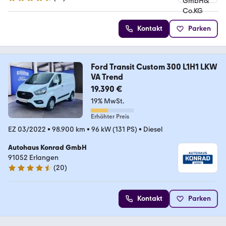
4.6 Sterne
Kontakt
Parken
Ford Transit Custom 300 L1H1 LKW
VA Trend
19.390 €
19% MwSt.
Erhöhter Preis
EZ 03/2022
•
98.900 km
•
96 kW (131 PS)
•
Diesel
Autohaus Konrad GmbH
91052 Erlangen
(
20
)
4.7 Sterne
Kontakt
Parken