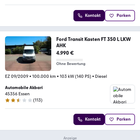
Kontakt
Parken
Ford Transit Kasten FT 350 L LKW
AHK
4.990 €
Ohne Bewertung
EZ 09/2009
•
100.000 km
•
103 kW (140 PS)
•
Diesel
Automobile Akbari
45356 Essen
(
113
)
2.7 Sterne
Kontakt
Parken