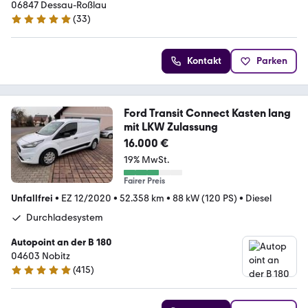
06847 Dessau-Roßlau
(
33
)
5 Sterne
Kontakt
Parken
Ford Transit Connect Kasten lang
mit LKW Zulassung
16.000 €
19% MwSt.
Fairer Preis
Unfallfrei
•
EZ 12/2020
•
52.358 km
•
88 kW (120 PS)
•
Diesel
Durchladesystem
Autopoint an der B 180
04603 Nobitz
(
415
)
5 Sterne