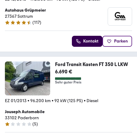
Autohaus Grüpmeier
27367 Sottrum
(
117
)
4.5 Sterne
Kontakt
Parken
Ford Transit Kasten FT 350 L LKW
6.690 €
Sehr guter Preis
EZ 01/2013
•
96.200 km
•
92 kW (125 PS)
•
Diesel
Jouseph Automobile
33102 Paderborn
(
5
)
1 Stern