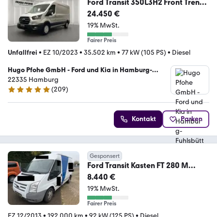
Ford Transit 350L3H2 Front Trend
Kasten-LKW
24.450 €
19% MwSt.
Fairer Preis
Unfallfrei
•
EZ 10/2023
•
35.502 km
•
77 kW (105 PS)
•
Diesel
Hugo Pfohe GmbH - Ford und Kia in Hamburg-
Fuhlsbüttel
22335 Hamburg
(
209
)
4.8 Sterne
Kontakt
Parken
Gesponsert
Ford Transit Kasten FT 280 M
Trend LKW
8.440 €
19% MwSt.
Fairer Preis
EZ 12/2013
•
192.000 km
•
92 kW (125 PS)
•
Diesel