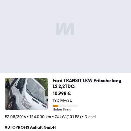
Ford TRANSIT LKW Pritsche lang
L2 2,2TDCi
10.998 €
19% MwSt.
Hoher Preis
EZ 08/2016
•
124.000 km
•
74 kW (101 PS)
•
Diesel
AUTOPROFIS Anhalt GmbH