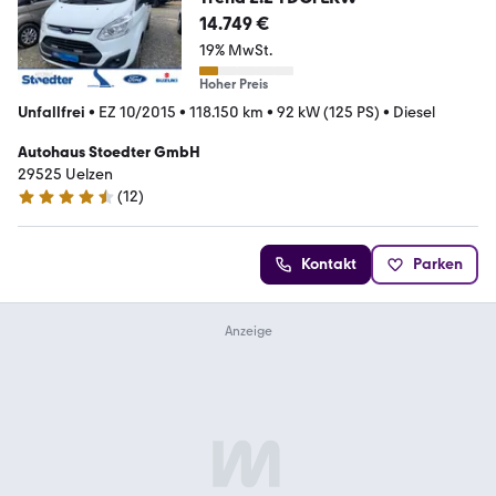
14.749 €
19% MwSt.
Hoher Preis
Unfallfrei
•
EZ 10/2015
•
118.150 km
•
92 kW (125 PS)
•
Diesel
Autohaus Stoedter GmbH
29525 Uelzen
(
12
)
4.7 Sterne
Kontakt
Parken