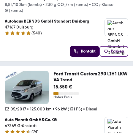
8,8 l/100km (komb.)
•
230 g CO₂/km (komb.)
•
CO₂-Klasse
G (komb.)
Autohaus BERNDS GmbH Standort Duisburg
47167 Duisburg
(
540
)
4.8 Sterne
Kontakt
Parken
Ford Transit Custom 290 L1H1 LKW
VA Trend
15.350 €
Hoher Preis
EZ 05/2017
•
125.000 km
•
96 kW (131 PS)
•
Diesel
Auto Pieroth GmbH&Co.KG
67269 Grünstadt
(
74
)