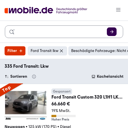
Filter
Ford Transit lkw
Beschädigte Fahrzeuge: Nicht
335 Ford Transit: Lkw
Sortieren
Kachelansicht
Top
Gesponsert
Ford Transit Custom 320 L1H1 LKW
4x4 Autm. MS-RT LED
66.660 €
19% MwSt.
Hoher Preis
Neuwagen
•
125 kW (170 PS)
•
Diesel