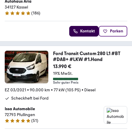
Autohaus Aria
34127 Kassel
(
186
)
4.9 Sterne
Kontakt
Parken
Ford Transit Custom 280 L1 #BT
#DAB+ #LKW #1.Hand
13.990 €
19% MwSt.
Sehr guter Preis
EZ 03/2021
•
90.000 km
•
77 kW (105 PS)
•
Diesel
Scheckheft bei Ford
Issa Automobile
72793 Pfullingen
(
51
)
4.8 Sterne