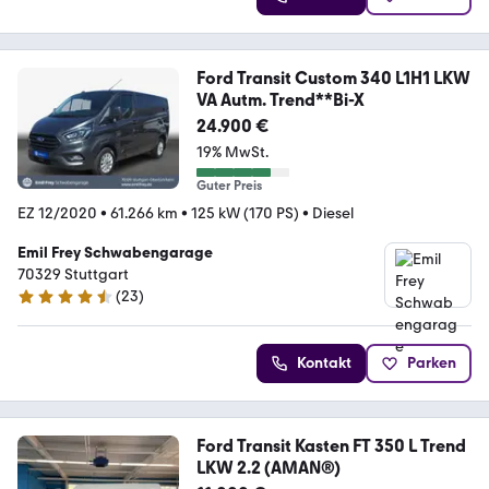
Ford Transit Custom 340 L1H1 LKW
VA Autm. Trend**Bi-X
24.900 €
19% MwSt.
Guter Preis
EZ 12/2020
•
61.266 km
•
125 kW (170 PS)
•
Diesel
Emil Frey Schwabengarage
70329 Stuttgart
(
23
)
4.3 Sterne
Kontakt
Parken
Ford Transit Kasten FT 350 L Trend
LKW 2.2 (AMAN®)