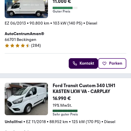
11.000 €
Guter Preis
EZ 06/2013
•
90.800 km
•
103 kW (140 PS)
•
Diesel
AutoCentrumAman®
66701 Beckingen
(
284
)
4.4 Sterne
Kontakt
Parken
Ford Transit Custom 340 L1H1
KASTEN LKW VA - CARPLAY
16.990 €
19% MwSt.
Sehr guter Preis
Unfallfrei
•
EZ 11/2018
•
88.952 km
•
125 kW (170 PS)
•
Diesel