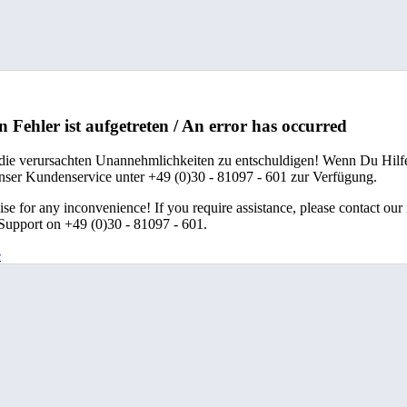
n Fehler ist aufgetreten / An error has occurred
 die verursachten Unannehmlichkeiten zu entschuldigen! Wenn Du Hilfe
unser Kundenservice unter +49 (0)30 - 81097 - 601 zur Verfügung.
se for any inconvenience! If you require assistance, please contact our
upport on +49 (0)30 - 81097 - 601.
e