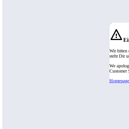
Ei
Wir bitten
steht Dir 
We apologi
Customer S
Homepag