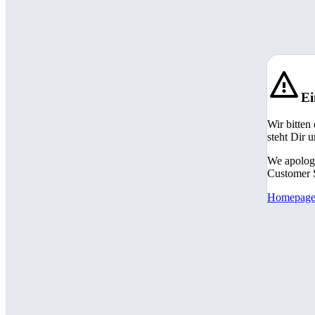
Ei
Wir bitten
steht Dir 
We apologi
Customer S
Homepag