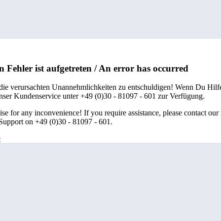
n Fehler ist aufgetreten / An error has occurred
 die verursachten Unannehmlichkeiten zu entschuldigen! Wenn Du Hilfe
unser Kundenservice unter +49 (0)30 - 81097 - 601 zur Verfügung.
se for any inconvenience! If you require assistance, please contact our
upport on +49 (0)30 - 81097 - 601.
e