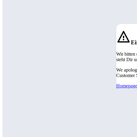
Ei
Wir bitten
steht Dir 
We apologi
Customer S
Homepag