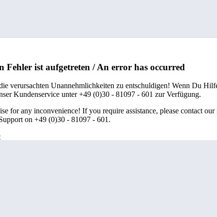
n Fehler ist aufgetreten / An error has occurred
 die verursachten Unannehmlichkeiten zu entschuldigen! Wenn Du Hilfe
unser Kundenservice unter +49 (0)30 - 81097 - 601 zur Verfügung.
se for any inconvenience! If you require assistance, please contact our
upport on +49 (0)30 - 81097 - 601.
e