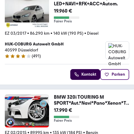
LED+NAVI+RFK+ACC+Autom.
19.960 €
Fairer Preis
EZ 03/2017
•
86.290 km
•
140 kW (190 PS)
•
Diesel
HUK-COBURG Autowelt GmbH
40599 Düsseldorf
(
491
)
4.1 Sterne
Kontakt
Parken
BMW 320i TOURING M
SPORT*Aut.*Navi*Pano*Xenon*Te
mp.*
17.990 €
Fairer Preis
EZ 02/2015
•
89.995 km
•
135 kW (184 PS)
•
Benzin