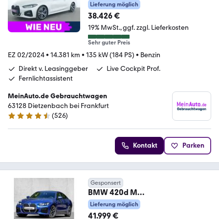
Widescreen
Lieferung möglich
Display|Navi|ACC|LED
38.426 €
19% MwSt.
ggf. zzgl. Lieferkosten
Sehr guter Preis
EZ 02/2024
•
14.381 km
•
135 kW (184 PS)
•
Benzin
Direkt v. Leasinggeber
Live Cockpit Prof.
Fernlichtassistent
MeinAuto.de Gebrauchtwagen
63128 Dietzenbach bei Frankfurt
(
526
)
4.7 Sterne
Kontakt
Parken
Gesponsert
BMW 420d M
SPORT+HuD+GLASDACH+ACC+3
Lieferung möglich
60°+DA
41.999 €