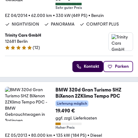
Sehr guter Preis
EZ 04/2014
•
62.000 km
•
330 kW (449 PS)
•
Benzin
NIGHTVISION
PANORAMA
COMFORT PLUS
Trinity Cars GmbH
12681 Berlin
(
12
)
4.9 Sterne
Kontakt
Parken
BMW 320d Gran Turismo SHZ
BiXenon 2ZKlima Tempo PDC
Lieferung möglich
19.490 €
ggf. zzgl. Lieferkosten
Hoher Preis
EZ 05/2013
•
80.000 km
•
135 kW (184 PS)
•
Diesel