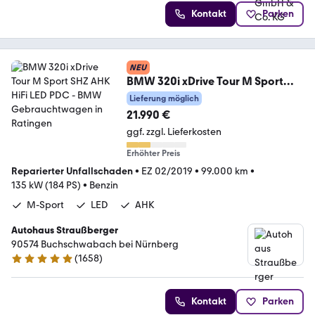
Kontakt
Parken
NEU
BMW 320i xDrive Tour M Sport
SHZ AHK HiFi LED PDC
Lieferung möglich
21.990 €
ggf. zzgl. Lieferkosten
Erhöhter Preis
Reparierter Unfallschaden
•
EZ 02/2019
•
99.000 km
•
135 kW (184 PS)
•
Benzin
M-Sport
LED
AHK
Autohaus Straußberger
90574 Buchschwabach bei Nürnberg
(
1658
)
4.9 Sterne
Kontakt
Parken