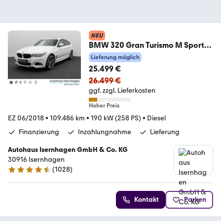
NEU
BMW 320 Gran Turismo M Sport
Kamera Alarm HUD 19Zoll
Lieferung möglich
25.499 €
26.499 €
ggf. zzgl. Lieferkosten
Hoher Preis
EZ 06/2018
•
109.486 km
•
190 kW (258 PS)
•
Diesel
Finanzierung
Inzahlungnahme
Lieferung
Autohaus Isernhagen GmbH & Co. KG
30916 Isernhagen
(
1028
)
4.5 Sterne
Kontakt
Parken