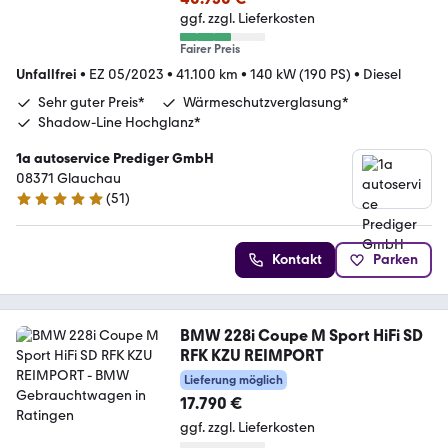
ggf. zzgl. Lieferkosten
Fairer Preis
Unfallfrei
•
EZ 05/2023
•
41.100 km
•
140 kW (190 PS)
•
Diesel
Sehr guter Preis*
Wärmeschutzverglasung*
Shadow-Line Hochglanz*
1a autoservice Prediger GmbH
08371 Glauchau
(
51
)
4.9 Sterne
Kontakt
Parken
BMW 228i Coupe M Sport HiFi SD
RFK KZU REIMPORT
Lieferung möglich
17.790 €
ggf. zzgl. Lieferkosten