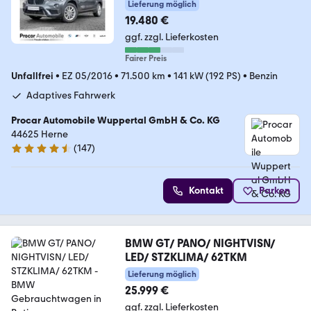
Lieferung möglich
19.480 €
ggf. zzgl. Lieferkosten
Fairer Preis
Unfallfrei
•
EZ 05/2016
•
71.500 km
•
141 kW (192 PS)
•
Benzin
Adaptives Fahrwerk
Procar Automobile Wuppertal GmbH & Co. KG
44625 Herne
(
147
)
4.3 Sterne
Kontakt
Parken
BMW GT/ PANO/ NIGHTVISN/
LED/ STZKLIMA/ 62TKM
Lieferung möglich
25.999 €
ggf. zzgl. Lieferkosten