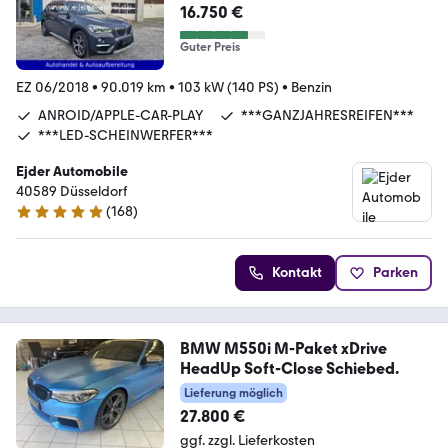
*AUTOMATIK*NAVI*2PDC*
16.750 €
Guter Preis
EZ 06/2018
•
90.019 km
•
103 kW (140 PS)
•
Benzin
ANROID/APPLE-CAR-PLAY
***GANZJAHRESREIFEN***
***LED-SCHEINWERFER***
Ejder Automobile
40589 Düsseldorf
(
168
)
4.9 Sterne
Kontakt
Parken
BMW M550i M-Paket xDrive
HeadUp Soft-Close Schiebed.
Lieferung möglich
27.800 €
ggf. zzgl. Lieferkosten