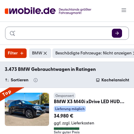
Filter
BMW
Beschädigte Fahrzeuge: Nicht anzeigen
3.473 BMW Gebrauchtwagen in Ratingen
Sortieren
Kachelansicht
Top
Gesponsert
BMW X3 M40i xDrive LED HUD
360° Memory Pano H&K
Lieferung möglich
34.980 €
ggf. zzgl. Lieferkosten
Sehr guter Preis