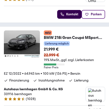
4.9 Sterne
Kontakt
Parken
NEU
BMW 218i Gran Coupé MSport
DAB Lenkradheizung 18Zoll
Lieferung möglich
21.999 €
22.999 €
19% MwSt.
ggf. zzgl. Lieferkosten
Fairer Preis
EZ 12/2022
•
64.943 km
•
100 kW (136 PS)
•
Benzin
Finanzierung
Inzahlungnahme
Lieferung
Autohaus Isernhagen GmbH & Co. KG
30916 Isernhagen
(
1028
)
4.5 Sterne