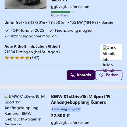
ggf. zzgl. Lieferkosten
Guter Preis
Unfallfrei
•
EZ 12/2016
•
79.850 km
•
135 kW (184 PS)
•
Benzin
TOP-Händler 2025
Finanzierung möglich
Inzahlungnahme möglich
Auto Althoff, Inh. Julian Althoff
71254 Ditzingen (bei Stuttgart)
(
347
)
4.8 Sterne
Kontakt
Parken
BMW X1 sDrive18i M Sport 19"
Anhängekupplung Kamera
Lieferung möglich
22.800 €
ggf. zzgl. Lieferkosten