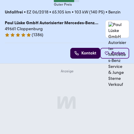
Guter Preis
Unfallfrei
•
EZ 06/2018
•
65.105 km
•
103 kW (140 PS)
•
Benzin
Paul Lüske GmbH Autorisierter Mercedes-Benz
Service & Junge Sterne Verkauf
49661 Cloppenburg
(
1386
)
4.9 Sterne
Kontakt
Parken