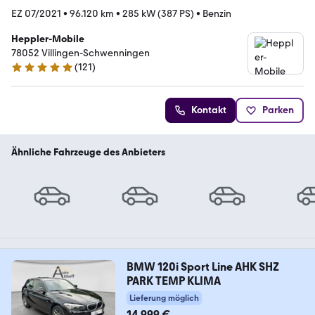
EZ 07/2021
•
96.120 km
•
285 kW (387 PS)
•
Benzin
Heppler-Mobile
78052 Villingen-Schwenningen
(
121
)
4.8 Sterne
Kontakt
Parken
Ähnliche Fahrzeuge des Anbieters
BMW 120i Sport Line AHK SHZ
PARK TEMP KLIMA
Lieferung möglich
14.999 €