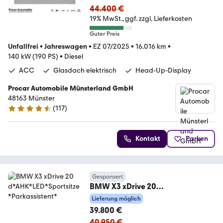
44.400 €
19% MwSt.
ggf. zzgl. Lieferkosten
Guter Preis
Unfallfrei
•
Jahreswagen
•
EZ 07/2025
•
16.016 km
•
140 kW (190 PS)
•
Diesel
ACC
Glasdach elektrisch
Head-Up-Display
Procar Automobile Münsterland GmbH
48163 Münster
(
117
)
4.4 Sterne
Kontakt
Parken
Gesponsert
BMW X3 xDrive 20
d*AHK*LED*Sportsitze*Parkassist
Lieferung möglich
ent*
39.800 €
40.950 €