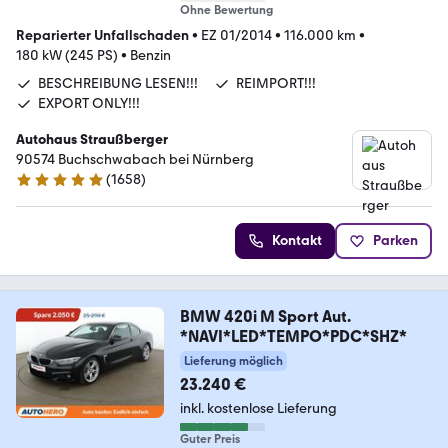
Ohne Bewertung
Reparierter Unfallschaden
•
EZ 01/2014
•
116.000 km
•
180 kW (245 PS)
•
Benzin
BESCHREIBUNG LESEN!!!
REIMPORT!!!
EXPORT ONLY!!!
Autohaus Straußberger
90574 Buchschwabach bei Nürnberg
(
1658
)
4.9 Sterne
Kontakt
Parken
BMW 420i M Sport Aut.
*NAVI*LED*TEMPO*PDC*SHZ*
Lieferung möglich
23.240 €
inkl. kostenlose Lieferung
Guter Preis