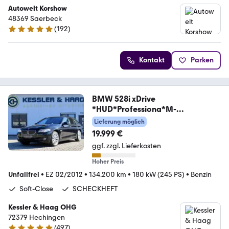
Autowelt Korshow
48369 Saerbeck
(
192
)
4.9 Sterne
Kontakt
Parken
BMW 528i xDrive
*HUD*Professiona*M-
Sport*SOFTCLOSE*
Lieferung möglich
19.999 €
ggf. zzgl. Lieferkosten
Hoher Preis
Unfallfrei
•
EZ 02/2012
•
134.200 km
•
180 kW (245 PS)
•
Benzin
Soft-Close
SCHECKHEFT
Kessler & Haag OHG
72379 Hechingen
(
497
)