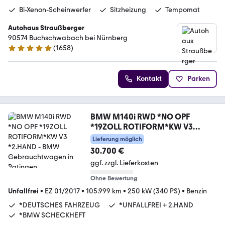
Bi-Xenon-Scheinwerfer
Sitzheizung
Tempomat
Autohaus Straußberger
90574 Buchschwabach bei Nürnberg
(
1658
)
4.9 Sterne
Kontakt
Parken
BMW M140i RWD *NO OPF
*19ZOLL ROTIFORM*KW V3
*2.HAND
Lieferung möglich
30.700 €
ggf. zzgl. Lieferkosten
Ohne Bewertung
Unfallfrei
•
EZ 01/2017
•
105.999 km
•
250 kW (340 PS)
•
Benzin
*DEUTSCHES FAHRZEUG
*UNFALLFREI + 2.HAND
*BMW SCHECKHEFT