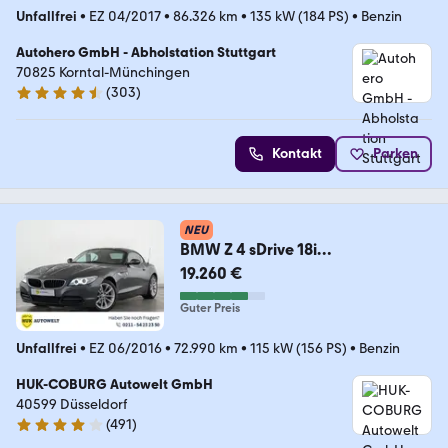
Unfallfrei
•
EZ 04/2017
•
86.326 km
•
135 kW (184 PS)
•
Benzin
Autohero GmbH - Abholstation Stuttgart
70825 Korntal-Münchingen
(
303
)
4.4 Sterne
Kontakt
Parken
NEU
BMW Z 4 sDrive 18i
XENON+BLUETOOTH+SHZ+PDC+
19.260 €
Guter Preis
Unfallfrei
•
EZ 06/2016
•
72.990 km
•
115 kW (156 PS)
•
Benzin
HUK-COBURG Autowelt GmbH
40599 Düsseldorf
(
491
)
4.1 Sterne