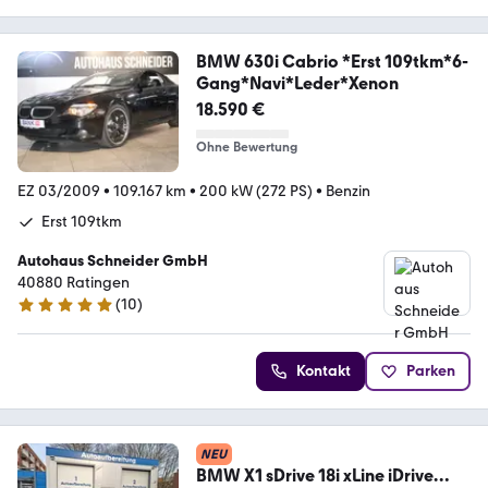
BMW 630i Cabrio *Erst 109tkm*6-
Gang*Navi*Leder*Xenon
18.590 €
Ohne Bewertung
EZ 03/2009
•
109.167 km
•
200 kW (272 PS)
•
Benzin
Erst 109tkm
Autohaus Schneider GmbH
40880 Ratingen
(
10
)
5 Sterne
Kontakt
Parken
NEU
BMW X1 sDrive 18i xLine iDrive