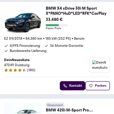
BMW X4 xDrive 30i M Sport
X*PANO*HuD*LED*RFK*CarPlay
33.480 €
Fairer Preis
EZ 09/2018
•
84.380 km
•
185 kW (252 PS)
•
Benzin
4,99% Finanzierung
36 Monate Garantie
Bundesweite Lieferung
DeinNeuesAuto
47249 Duisburg
(
180
)
4.7 Sterne
Kontakt
Parken
Gesponsert
BMW 420i M-Sport Pro