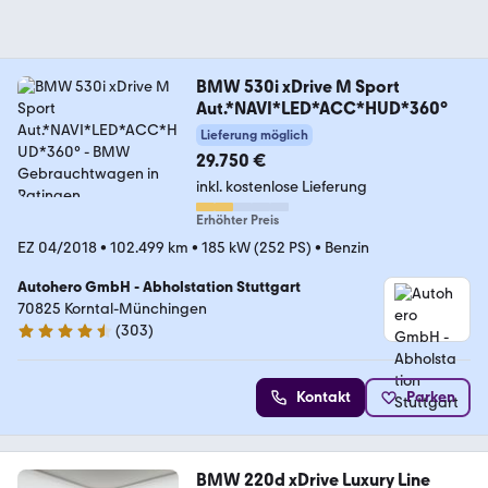
BMW 530i xDrive M Sport
Aut.*NAVI*LED*ACC*HUD*360°
Lieferung möglich
29.750 €
inkl. kostenlose Lieferung
Erhöhter Preis
EZ 04/2018
•
102.499 km
•
185 kW (252 PS)
•
Benzin
Autohero GmbH - Abholstation Stuttgart
70825 Korntal-Münchingen
(
303
)
4.4 Sterne
Kontakt
Parken
BMW 220d xDrive Luxury Line