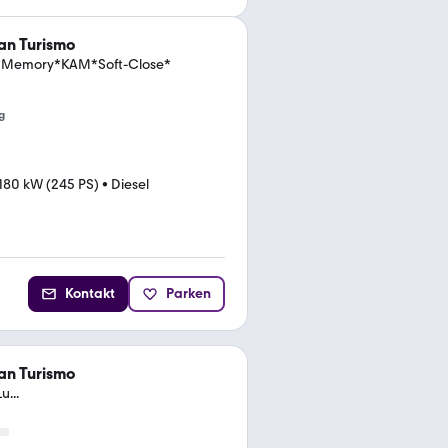
n Turismo
*Memory*KAM*Soft-Close*
g
180 kW (245 PS)
•
Diesel
Kontakt
Parken
n Turismo
...