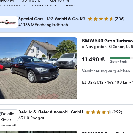
Special Cars - MG GmbH & Co. KG
(
306
)
4.7 Sterne
41066 Mönchengladbach
BMW 530 Gran Turismo
d Navigation, Bi-Xenon, Luf
11.490 €
Guter Preis
Versicherung vergleichen
EZ 02/2012
•
169.400 km
•
Delalic & Kiefer Automobil GmbH
(
292
)
4.7 Sterne
63110 Rodgau