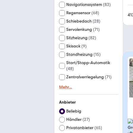
Navigationssystem
(
83
)
Regensensor
(
68
)
41
Schiebedach
(
28
)
Servolenkung
(
71
)
Sitzheizung
(
82
)
Skisack
(
9
)
Standheizung
(
15
)
Start/Stopp-Automatik
(
48
)
Zentralverriegelung
(
71
)
Mehr
...
Anbieter
Beliebig
Händler
(
27
)
Privatanbieter
(
65
)