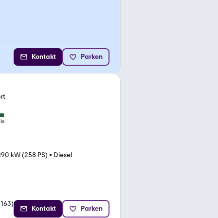
Kontakt
Parken
rt
is
190 kW (258 PS)
•
Diesel
(
163
)
Kontakt
Parken