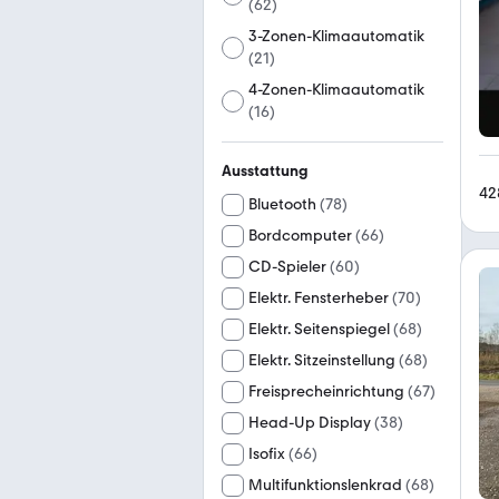
(
62
)
3-Zonen-Klimaautomatik
(
21
)
4-Zonen-Klimaautomatik
(
16
)
Ausstattung
42
Bluetooth
(
78
)
Bordcomputer
(
66
)
CD-Spieler
(
60
)
Elektr. Fensterheber
(
70
)
Elektr. Seitenspiegel
(
68
)
Elektr. Sitzeinstellung
(
68
)
Freisprecheinrichtung
(
67
)
Head-Up Display
(
38
)
Isofix
(
66
)
Multifunktionslenkrad
(
68
)