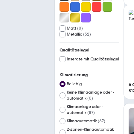
Matt
(
0
)
Metallic
(
52
)
Qualitätssiegel
Inserate mit Qualitätssiegel
Klimatisierung
Beliebig
A 
81
Keine Klimaanlage oder -
automatik
(
0
)
Klimaanlage oder -
automatik
(
87
)
Klimaautomatik
(
67
)
2-Zonen-Klimaautomatik