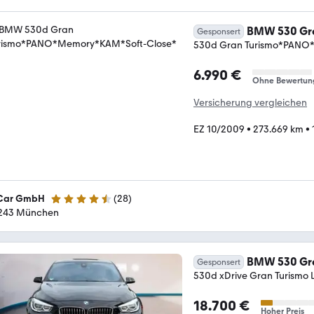
BMW 530 Gra
Gesponsert
530d Gran Turismo*PANO
6.990 €
Ohne Bewertun
Versicherung vergleichen
EZ 10/2009
•
273.669 km
•
Car GmbH
(
28
)
4.7 Sterne
243 München
BMW 530 Gra
Gesponsert
530d xDrive Gran Turismo Lu
18.700 €
Hoher Preis