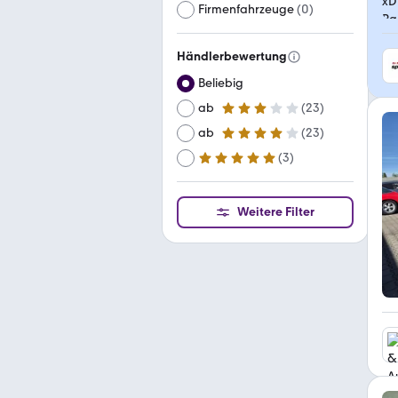
Firmenfahrzeuge
(
0
)
Händlerbewertung
Beliebig
ab
(
23
)
3 Sterne
ab
(
23
)
4 Sterne
(
3
)
ab
5 Sterne
Weitere Filter