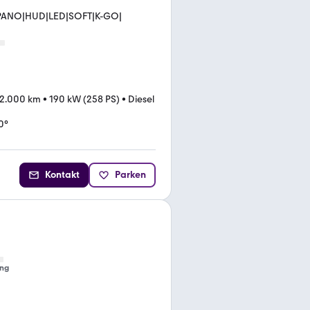
|PANO|HUD|LED|SOFT|K-GO|
72.000 km
•
190 kW (258 PS)
•
Diesel
0°
Kontakt
Parken
ng