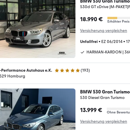
BMW 530 Gran Turismo
530d GT xDrive |M-PAKET
18.990 €
Erhöhter Preis
Versicherung vergleichen
Unfallfrei
•
EZ 06/2014
•
1
HARMAN-KARDON | 36
-Performance Autohaus e.K.
(
193
)
4.9 Sterne
529 Hamburg
BMW 530 Gran Turismo
530 Diesel Gran Turismo
13.999 €
Ohne Bewertu
Versicherung vergleichen