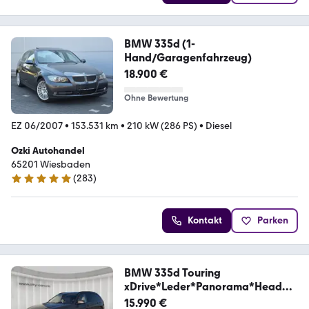
BMW 335d (1-
Hand/Garagenfahrzeug)
18.900 €
Ohne Bewertung
EZ 06/2007
•
153.531 km
•
210 kW (286 PS)
•
Diesel
Ozki Autohandel
65201 Wiesbaden
(
283
)
4.9 Sterne
Kontakt
Parken
BMW 335d Touring
xDrive*Leder*Panorama*Head
Up*AHK*
15.990 €