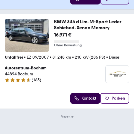
BMW 335 d Lim. M-Sport Leder
Schiebed. Xenon Memory
16.971 €
Ohne Bewertung
Unfallfrei
•
EZ 09/2007
•
81.248 km
•
210 kW (286 PS)
•
Diesel
Autozentrum-Bochum
44894 Bochum
(
163
)
4.7 Sterne
Kontakt
Parken