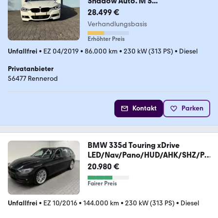
Shadow Auto. M S...
28.499 €
Verhandlungsbasis
Erhöhter Preis
Unfallfrei
•
EZ 04/2019
•
86.000 km
•
230 kW (313 PS)
•
Diesel
Privatanbieter
56477 Rennerod
Kontakt
Parken
BMW 335d Touring xDrive
LED/Nav/Pano/HUD/AHK/SHZ/PD
C
20.980 €
Fairer Preis
Unfallfrei
•
EZ 10/2016
•
144.000 km
•
230 kW (313 PS)
•
Diesel