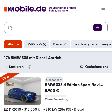
Filter
BMW 335
Diesel
Beschädigte Fahrzeuge:
176 BMW 335 mit Diesel-Antrieb
Sortieren
Kachelansicht
Top
Gesponsert
BMW 335 d Edition Sport Navi
Xenon Leder
8.900 €
Ohne Bewertung
EZ 11/2010
•
315.000 km
•
210 kW (286 PS)
•
Diesel