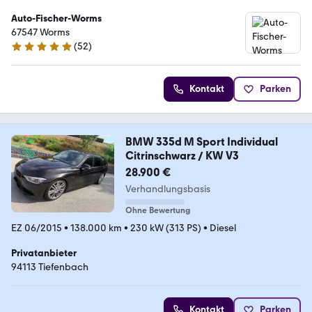
Auto-Fischer-Worms
67547 Worms
(
52
)
4.9 Sterne
Kontakt
Parken
BMW 335d M Sport Individual
Citrinschwarz / KW V3
28.900 €
Verhandlungsbasis
Ohne Bewertung
EZ 06/2015
•
138.000 km
•
230 kW (313 PS)
•
Diesel
Privatanbieter
94113 Tiefenbach
Kontakt
Parken