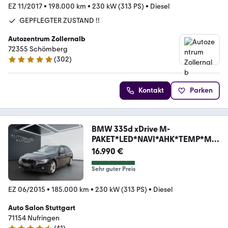
EZ 11/2017
•
198.000 km
•
230 kW (313 PS)
•
Diesel
GEPFLEGTER ZUSTAND !!
Autozentrum Zollernalb
72355 Schömberg
(
302
)
4.9 Sterne
Kontakt
Parken
BMW 335d xDrive M-
PAKET*LED*NAVI*AHK*TEMP*MFL
*SHADOW
16.990 €
Sehr guter Preis
EZ 06/2015
•
185.000 km
•
230 kW (313 PS)
•
Diesel
Auto Salon Stuttgart
71154 Nufringen