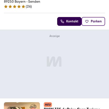
89250 Bayern - Senden
(
26
)
4.8 Sterne
Kontakt
Parken
NEU