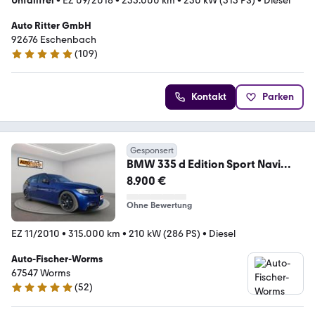
Unfallfrei
•
EZ 09/2018
•
235.000 km
•
230 kW (313 PS)
•
Diesel
Auto Ritter GmbH
92676 Eschenbach
(
109
)
4.8 Sterne
Kontakt
Parken
Gesponsert
BMW 335 d Edition Sport Navi
Xenon Leder
8.900 €
Ohne Bewertung
EZ 11/2010
•
315.000 km
•
210 kW (286 PS)
•
Diesel
Auto-Fischer-Worms
67547 Worms
(
52
)
4.9 Sterne