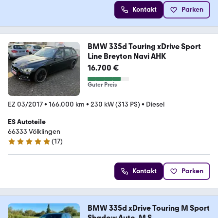
Kontakt
Parken
BMW 335d Touring xDrive Sport
Line Breyton Navi AHK
16.700 €
Guter Preis
EZ 03/2017
•
166.000 km
•
230 kW (313 PS)
•
Diesel
ES Autoteile
66333 Völklingen
(
17
)
5 Sterne
Kontakt
Parken
BMW 335d xDrive Touring M Sport
Shadow Auto. M S...