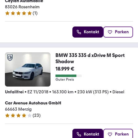
Ceylan Automobile
83026 Rosenheim
(
1
)
5 Sterne
Kontakt
Parken
BMW 335 335 d xDrive M Sport
Shadow
18.999 €
Guter Preis
Unfallfrei
•
EZ 11/2018
•
163.100 km
•
230 kW (313 PS)
•
Diesel
Car Avenue Autohaus GmbH
66663 Merzig
(
23
)
4.2 Sterne
Kontakt
Parken