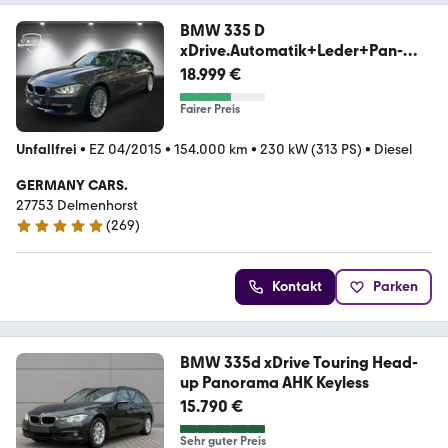
BMW 335 D
xDrive.Automatik+Leder+Pan-
Dach+Head-Up..
18.999 €
Fairer Preis
Unfallfrei
•
EZ 04/2015
•
154.000 km
•
230 kW (313 PS)
•
Diesel
GERMANY CARS.
27753 Delmenhorst
(
269
)
5 Sterne
Kontakt
Parken
BMW 335d xDrive Touring Head-
up Panorama AHK Keyless
15.790 €
Sehr guter Preis