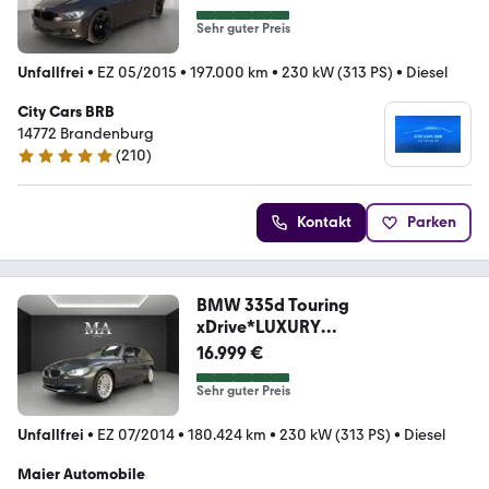
Sehr guter Preis
Unfallfrei
•
EZ 05/2015
•
197.000 km
•
230 kW (313 PS)
•
Diesel
City Cars BRB
14772 Brandenburg
(
210
)
4.9 Sterne
Kontakt
Parken
BMW 335d Touring
xDrive*LUXURY
LINE*PANORAMA*HEAD UP
16.999 €
Sehr guter Preis
Unfallfrei
•
EZ 07/2014
•
180.424 km
•
230 kW (313 PS)
•
Diesel
Maier Automobile