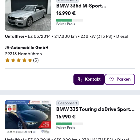
BMW 335d M-Sport
ACC/AHK/PANO/RFK/HUD/19"/H
16.990 €
K
Fairer Preis
Unfallfrei
•
EZ 03/2014
•
217.000 km
•
230 kW (313 PS)
•
Diesel
JA-Automobile GmbH
29313 Hambühren
(
3
)
5 Sterne
Kontakt
Parken
Gesponsert
BMW 335 Touring d xDrive Sport
Line PANO|AHK|Head...
16.990 €
Fairer Preis