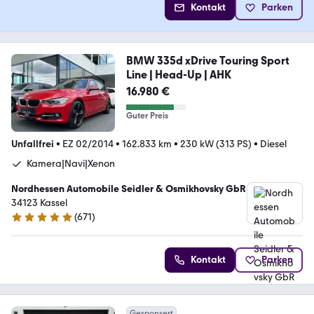
Kontakt
Parken
BMW 335d xDrive Touring Sport
Line | Head-Up | AHK
16.980 €
Guter Preis
Unfallfrei
•
EZ 02/2014
•
162.833 km
•
230 kW (313 PS)
•
Diesel
Kamera|Navi|Xenon
Nordhessen Automobile Seidler & Osmikhovsky GbR
34123 Kassel
(
671
)
4.9 Sterne
Kontakt
Parken
Gesponsert