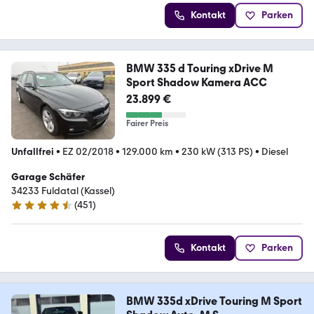
Kontakt
Parken
BMW 335 d Touring xDrive M
Sport Shadow Kamera ACC
23.899 €
Fairer Preis
Unfallfrei
•
EZ 02/2018
•
129.000 km
•
230 kW (313 PS)
•
Diesel
Garage Schäfer
34233 Fuldatal (Kassel)
(
451
)
4.7 Sterne
Kontakt
Parken
BMW 335d xDrive Touring M Sport