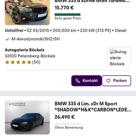
BMW 335 d xDrive Gran Turismo
°M-Paket°AHK°2.Hand°
15.770 €
Sehr guter Preis
Unfallfrei
•
EZ 05/2015
•
200.000 km
•
230 kW (313 PS)
•
Diesel
M-Aerodynamik/SHZ/SH
Autogalerie Böckels
36100 Petersberg-Böckels
(
50
)
4.9 Sterne
Kontakt
Parken
BMW 335 d Lim. xDr M Sport
*SHADOW*H&K*CARBON*LEDER
*
26.490 €
Ohne Bewertung