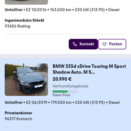
Unfallfrei
•
EZ 10/2016
•
153.500 km
•
230 kW (313 PS)
•
Diesel
Ingenieurbüro Stöckl
93426 Roding
Kontakt
Parken
BMW 335d xDrive Touring M Sport
Shadow Auto. M S...
20.990 €
Verhandlungsbasis
Fairer Preis
Unfallfrei
•
EZ 06/2019
•
179.500 km
•
230 kW (313 PS)
•
Diesel
Privatanbieter
96317 Kronach