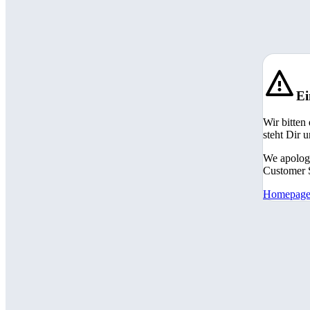
Ei
Wir bitten
steht Dir 
We apologi
Customer S
Homepag