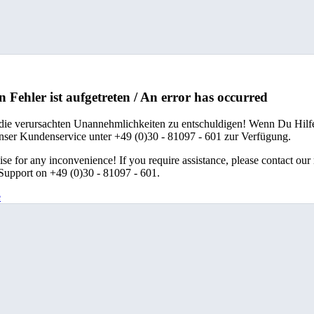
n Fehler ist aufgetreten / An error has occurred
 die verursachten Unannehmlichkeiten zu entschuldigen! Wenn Du Hilfe
unser Kundenservice unter +49 (0)30 - 81097 - 601 zur Verfügung.
se for any inconvenience! If you require assistance, please contact our
upport on +49 (0)30 - 81097 - 601.
e