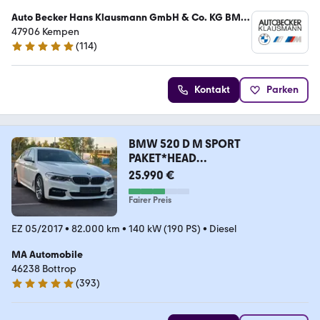
Auto Becker Hans Klausmann GmbH & Co. KG BMW
Vertragshändler
47906 Kempen
(
114
)
4.9 Sterne
Kontakt
Parken
BMW 520 D M SPORT
PAKET*HEAD
UP*LED*SHD*GARANTIE*
25.990 €
Fairer Preis
EZ 05/2017
•
82.000 km
•
140 kW (190 PS)
•
Diesel
MA Automobile
46238 Bottrop
(
393
)
5 Sterne