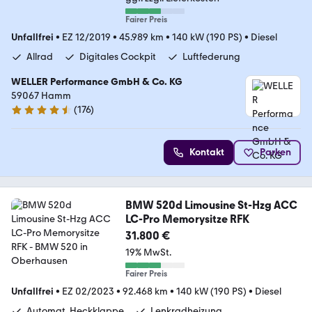
Fairer Preis
Unfallfrei
•
EZ 12/2019
•
45.989 km
•
140 kW (190 PS)
•
Diesel
Allrad
Digitales Cockpit
Luftfederung
WELLER Performance GmbH & Co. KG
59067 Hamm
(
176
)
4.6 Sterne
Kontakt
Parken
BMW 520d Limousine St-Hzg ACC
LC-Pro Memorysitze RFK
31.800 €
19% MwSt.
Fairer Preis
Unfallfrei
•
EZ 02/2023
•
92.468 km
•
140 kW (190 PS)
•
Diesel
Automat. Heckklappe
Lenkradheizung