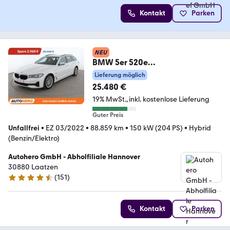
Kontakt
Parken
NEU
BMW 5er 520e
Aut.*NAVI*HUD*LED*ACC*
Lieferung möglich
25.480 €
19% MwSt.
inkl. kostenlose Lieferung
Guter Preis
Unfallfrei
•
EZ 03/2022
•
88.859 km
•
150 kW (204 PS)
•
Hybrid
(Benzin/Elektro)
Autohero GmbH - Abholfiliale Hannover
30880 Laatzen
(
151
)
4.7 Sterne
Kontakt
Parken