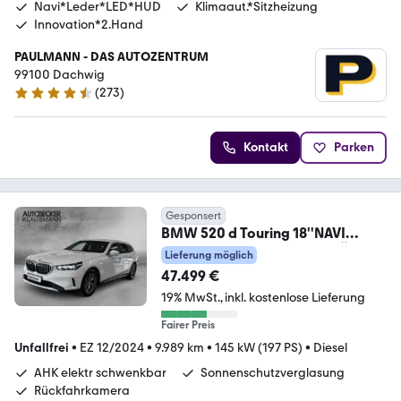
Navi*Leder*LED*HUD
Klimaaut.*Sitzheizung
Innovation*2.Hand
PAULMANN - DAS AUTOZENTRUM
99100 Dachwig
(
273
)
4.5 Sterne
Kontakt
Parken
Gesponsert
BMW 520 d Touring 18''NAVI
KAMERA PARKEN LED SITZLÜF
Lieferung möglich
47.499 €
19% MwSt.
inkl. kostenlose Lieferung
Fairer Preis
Unfallfrei
•
EZ 12/2024
•
9.989 km
•
145 kW (197 PS)
•
Diesel
AHK elektr schwenkbar
Sonnenschutzverglasung
Rückfahrkamera