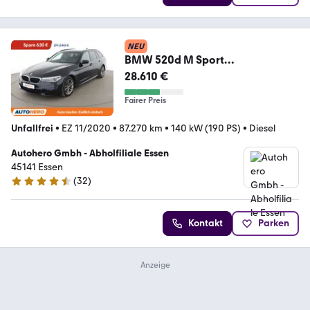
NEU
BMW 520d M Sport
Aut.*NAVI*LED*TEMPO*PANO*CA
28.610 €
M*PDC*
Fairer Preis
Unfallfrei
•
EZ 11/2020
•
87.270 km
•
140 kW (190 PS)
•
Diesel
Autohero Gmbh - Abholfiliale Essen
45141 Essen
(
32
)
4.7 Sterne
Kontakt
Parken