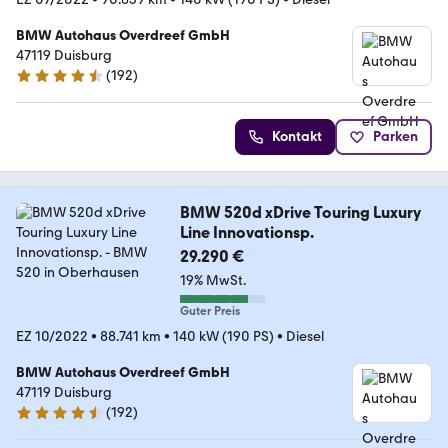
BMW Autohaus Overdreef GmbH
47119 Duisburg
(
192
)
4.4 Sterne
Kontakt
Parken
BMW 520d xDrive Touring Luxury
Line Innovationsp.
29.290 €
19% MwSt.
Guter Preis
EZ 10/2022
•
88.741 km
•
140 kW (190 PS)
•
Diesel
BMW Autohaus Overdreef GmbH
47119 Duisburg
(
192
)
4.4 Sterne