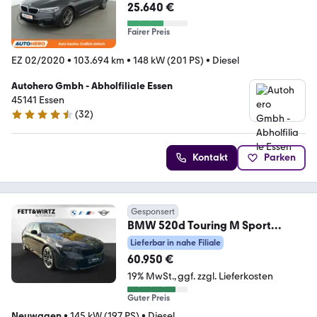
Aut.*360CAM*ACC*PANO*LED*N
25.640 €
AVI*SHZ*
Fairer Preis
EZ 02/2020
•
103.694 km
•
148 kW (201 PS)
•
Diesel
Autohero Gmbh - Abholfiliale Essen
45141 Essen
(
32
)
4.7 Sterne
Kontakt
Parken
Gesponsert
BMW 520d Touring M Sport
Pro|DA&PA-Prof.|HiFi
Lieferbar in nahe Filiale
60.950 €
19% MwSt.
ggf. zzgl. Lieferkosten
Guter Preis
Neuwagen
•
145 kW (197 PS)
•
Diesel