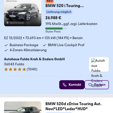
NEU
BMW 520 i Touring
LED+SHZ+Temp+Apple CarPlay
Lieferung möglich
26.988 €
19% MwSt.
ggf. zzgl. Lieferkosten
Guter Preis
EZ 12/2022
•
73.693 km
•
135 kW (184 PS)
•
Benzin
Business Package
BMW Live Cockpit Prof
4-Zonen-Klimatisierung
Autohaus Fulda Krah & Enders GmbH
36043 Fulda
(
1040
)
5 Sterne
Kontakt
Parken
BMW 520d xDrive Touring Aut.
Navi*LED*Leder*HUD*