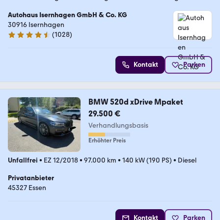
Autohaus Isernhagen GmbH & Co. KG
30916 Isernhagen
(
1028
)
4.5 Sterne
Kontakt
Parken
BMW 520d xDrive Mpaket
29.500 €
Verhandlungsbasis
Erhöhter Preis
Unfallfrei
•
EZ 12/2018
•
97.000 km
•
140 kW (190 PS)
•
Diesel
Privatanbieter
45327 Essen
Kontakt
Parken