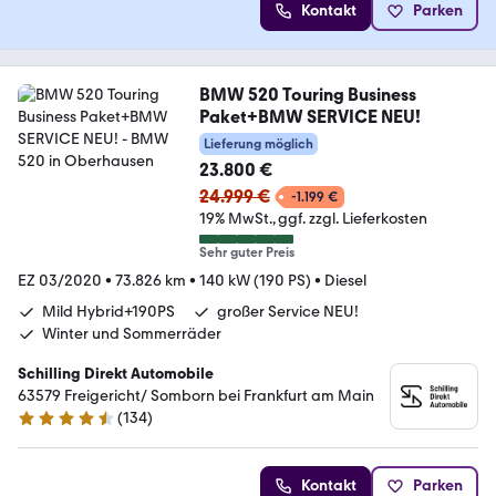
Kontakt
Parken
BMW 520 Touring Business
Paket+BMW SERVICE NEU!
Lieferung möglich
23.800 €
24.999 €
-1.199 €
19% MwSt.
ggf. zzgl. Lieferkosten
Sehr guter Preis
EZ 03/2020
•
73.826 km
•
140 kW (190 PS)
•
Diesel
Mild Hybrid+190PS
großer Service NEU!
Winter und Sommerräder
Schilling Direkt Automobile
63579 Freigericht/ Somborn bei Frankfurt am Main
(
134
)
4.7 Sterne
Kontakt
Parken