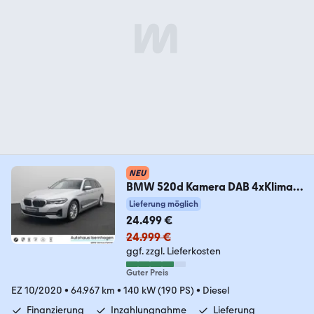
NEU
BMW 520d Kamera DAB 4xKlima
Alarm GeschwindigReg
Lieferung möglich
24.499 €
24.999 €
ggf. zzgl. Lieferkosten
Guter Preis
EZ 10/2020
•
64.967 km
•
140 kW (190 PS)
•
Diesel
Finanzierung
Inzahlungnahme
Lieferung