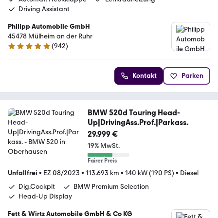
Driving Assistant
Philipp Automobile GmbH
45478 Mülheim an der Ruhr
(
942
)
4.9 Sterne
Kontakt
Parken
BMW 520d Touring Head-
Up|DrivingAss.Prof.|Parkass.
29.999 €
19% MwSt.
Fairer Preis
Unfallfrei
•
EZ 08/2023
•
113.693 km
•
140 kW (190 PS)
•
Diesel
Dig.Cockpit
BMW Premium Selection
Head-Up Display
Fett & Wirtz Automobile GmbH & Co KG