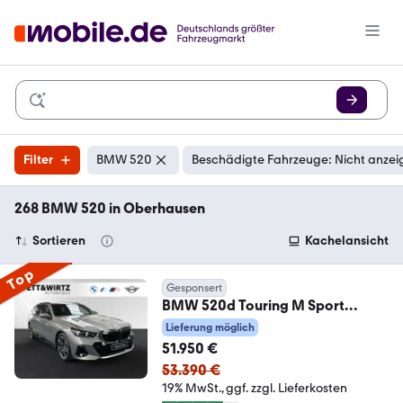
Filter
BMW 520
Beschädigte Fahrzeuge: Nicht anzei
268 BMW 520 in Oberhausen
Sortieren
Kachelansicht
Top
Gesponsert
BMW 520d Touring M Sport
Pro|AHK|Head-Up|Harman/Kard
Lieferung möglich
51.950 €
53.390 €
19% MwSt.
ggf. zzgl. Lieferkosten