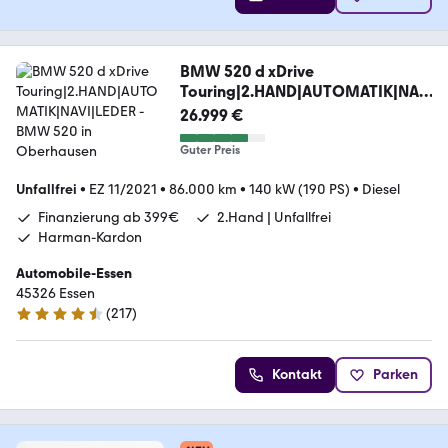
BMW 520 d xDrive
Touring|2.HAND|AUTOMATIK|NAV
I|LEDER
26.999 €
Guter Preis
Unfallfrei
•
EZ 11/2021
•
86.000 km
•
140 kW (190 PS)
•
Diesel
Finanzierung ab 399€
2.Hand | Unfallfrei
Harman-Kardon
Automobile-Essen
45326 Essen
(
217
)
4.7 Sterne
Kontakt
Parken