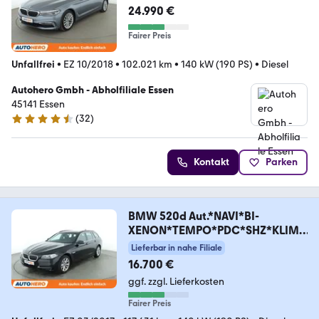
24.990 €
Fairer Preis
Unfallfrei
•
EZ 10/2018
•
102.021 km
•
140 kW (190 PS)
•
Diesel
Autohero Gmbh - Abholfiliale Essen
45141 Essen
(
32
)
4.7 Sterne
Kontakt
Parken
BMW 520d Aut.*NAVI*BI-
XENON*TEMPO*PDC*SHZ*KLIMA
*
Lieferbar in nahe Filiale
16.700 €
ggf. zzgl. Lieferkosten
Fairer Preis