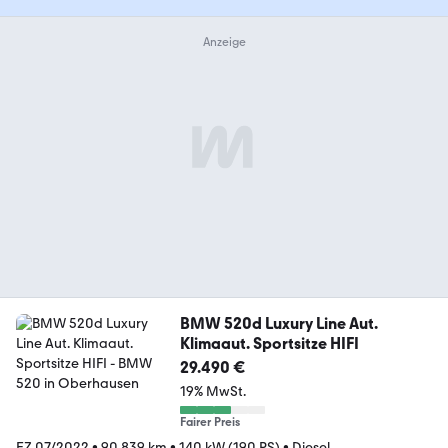
BMW 520d Luxury Line Aut.
Klimaaut. Sportsitze HIFI
29.490 €
19% MwSt.
Fairer Preis
EZ 07/2022
•
90.839 km
•
140 kW (190 PS)
•
Diesel