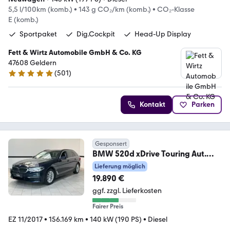
5,5 l/100km (komb.)
•
143 g CO₂/km (komb.)
•
CO₂-Klasse
E (komb.)
Sportpaket
Dig.Cockpit
Head-Up Display
Fett & Wirtz Automobile GmbH & Co. KG
47608 Geldern
(
501
)
4.9 Sterne
Kontakt
Parken
Gesponsert
BMW 520d xDrive Touring Aut.
Navi*LED*Leder*HUD*
Lieferung möglich
19.890 €
ggf. zzgl. Lieferkosten
Fairer Preis
EZ 11/2017
•
156.169 km
•
140 kW (190 PS)
•
Diesel