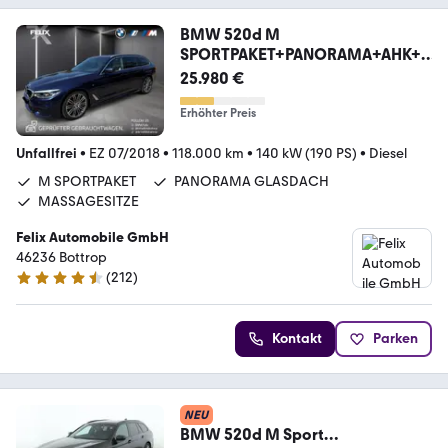
BMW 520d M
SPORTPAKET+PANORAMA+AHK+
MASSAGE+NIGHT VIS
25.980 €
Erhöhter Preis
Unfallfrei
•
EZ 07/2018
•
118.000 km
•
140 kW (190 PS)
•
Diesel
M SPORTPAKET
PANORAMA GLASDACH
MASSAGESITZE
Felix Automobile GmbH
46236 Bottrop
(
212
)
4.5 Sterne
Kontakt
Parken
NEU
BMW 520d M Sport