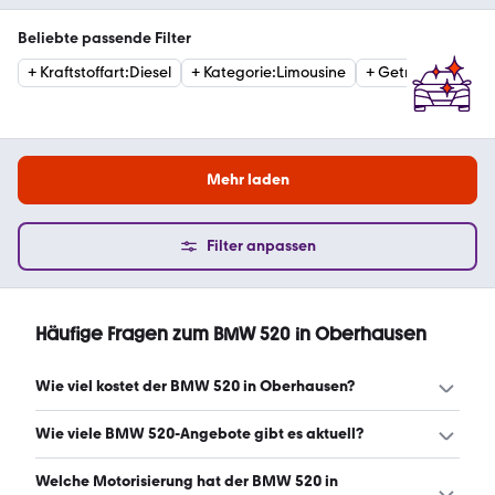
Beliebte passende Filter
+
Kraftstoffart
:
Diesel
+
Kategorie
:
Limousine
+
Getriebe
:
Automa
Mehr laden
Filter anpassen
Häufige Fragen zum BMW 520 in Oberhausen
Wie viel kostet der BMW 520 in Oberhausen?
Ein guter Preis für einen BMW 520 in Oberhausen liegt
Wie viele BMW 520-Angebote gibt es aktuell?
zwischen 8.960 € und 51.955 €. Leasingangebote starten
ab 375 € monatlich. (Stand: 7.8.2026)
Es gibt insgesamt 268 BMW 520 bei mobile.de, davon 233
Welche Motorisierung hat der BMW 520 in