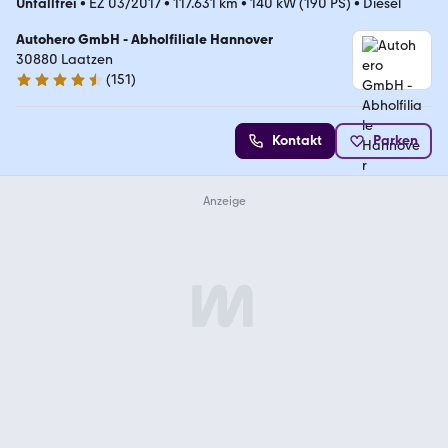
Unfallfrei
•
EZ 03/2017
•
117.631 km
•
140 kW (190 PS)
•
Diesel
Autohero GmbH - Abholfiliale Hannover
30880 Laatzen
(
151
)
4.7 Sterne
Kontakt
Parken