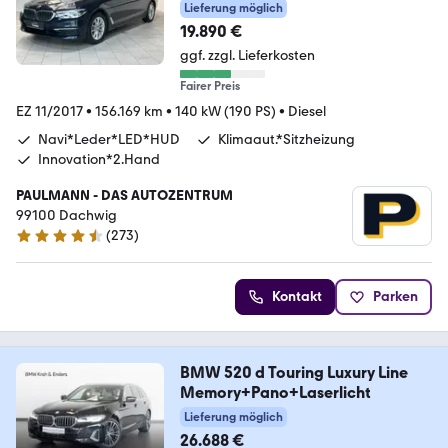
Lieferung möglich
19.890 €
ggf. zzgl. Lieferkosten
Fairer Preis
EZ 11/2017
•
156.169 km
•
140 kW (190 PS)
•
Diesel
Navi*Leder*LED*HUD
Klimaaut.*Sitzheizung
Innovation*2.Hand
PAULMANN - DAS AUTOZENTRUM
99100 Dachwig
(
273
)
4.5 Sterne
Kontakt
Parken
BMW 520 d Touring Luxury Line
Memory+Pano+Laserlicht
Lieferung möglich
26.688 €