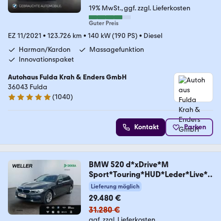
19% MwSt.
ggf. zzgl. Lieferkosten
Guter Preis
EZ 11/2021
•
123.726 km
•
140 kW (190 PS)
•
Diesel
Harman/Kardon
Massagefunktion
Innovationspaket
Autohaus Fulda Krah & Enders GmbH
36043 Fulda
(
1040
)
5 Sterne
Kontakt
Parken
BMW 520 d*xDrive*M
Sport*Touring*HUD*Leder*Live*P
DC*
Lieferung möglich
29.480 €
31.280 €
ggf. zzgl. Lieferkosten