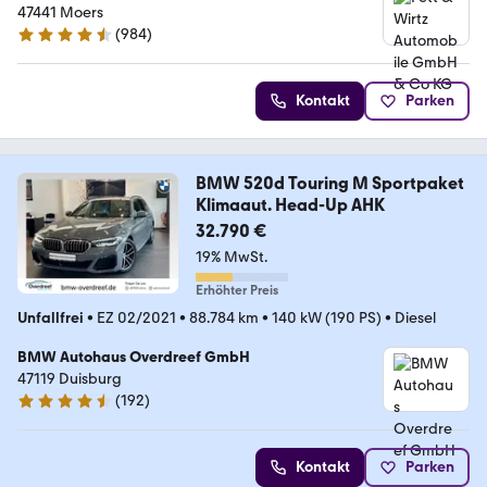
47441 Moers
(
984
)
4.4 Sterne
Kontakt
Parken
BMW 520d Touring M Sportpaket
Klimaaut. Head-Up AHK
32.790 €
19% MwSt.
Erhöhter Preis
Unfallfrei
•
EZ 02/2021
•
88.784 km
•
140 kW (190 PS)
•
Diesel
BMW Autohaus Overdreef GmbH
47119 Duisburg
(
192
)
4.4 Sterne
Kontakt
Parken