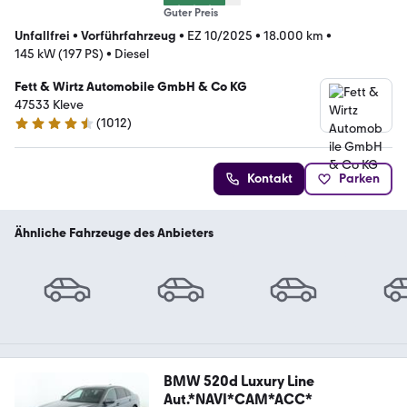
Guter Preis
Unfallfrei
•
Vorführfahrzeug
•
EZ 10/2025
•
18.000 km
•
145 kW (197 PS)
•
Diesel
Fett & Wirtz Automobile GmbH & Co KG
47533 Kleve
(
1012
)
4.6 Sterne
Kontakt
Parken
Ähnliche Fahrzeuge des Anbieters
BMW 520d Luxury Line
Aut.*NAVI*CAM*ACC*