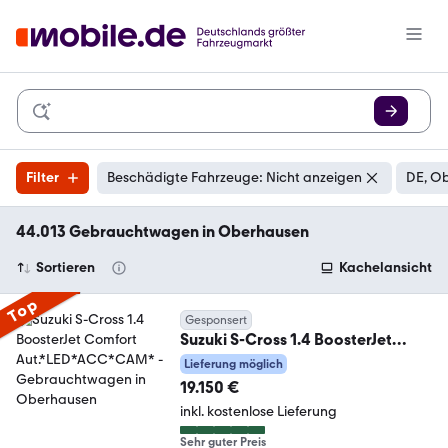
Filter
Beschädigte Fahrzeuge: Nicht anzeigen
DE, Ob
44.013 Gebrauchtwagen in Oberhausen
Sortieren
Kachelansicht
Top
Gesponsert
Suzuki S-Cross 1.4 BoosterJet
Comfort Aut.*LED*ACC*CAM*
Lieferung möglich
19.150 €
inkl. kostenlose Lieferung
Sehr guter Preis