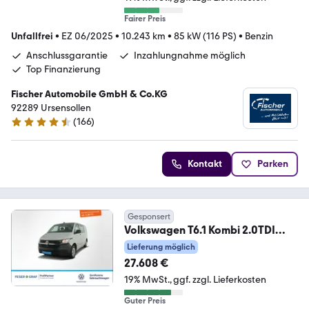
Fairer Preis
Unfallfrei
•
EZ 06/2025
•
10.243 km
•
85 kW (116 PS)
•
Benzin
Anschlussgarantie
Inzahlungnahme möglich
Top Finanzierung
Fischer Automobile GmbH & Co.KG
92289 Ursensollen
(
166
)
4.7 Sterne
Kontakt
Parken
Gesponsert
Volkswagen T6.1 Kombi 2.0TDI
6Sitze PDC Standheizung Navi
Lieferung möglich
27.608 €
19% MwSt.
ggf. zzgl. Lieferkosten
Guter Preis