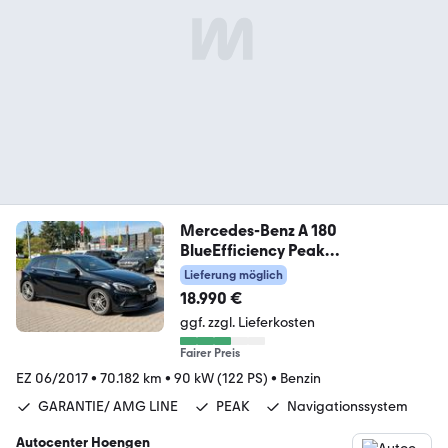
Mercedes-Benz A 180
BlueEfficiency Peak
Garantie*Amg Line*KeyL
Lieferung möglich
18.990 €
ggf. zzgl. Lieferkosten
Fairer Preis
EZ 06/2017
•
70.182 km
•
90 kW (122 PS)
•
Benzin
GARANTIE/ AMG LINE
PEAK
Navigationssystem
Autocenter Hoengen