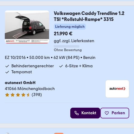
Volkswagen Caddy Trendline 1.2
TSI *Rollstuhl-Rampe* 3315
Lieferung möglich
21.990 €
ggf. zzgl. Lieferkosten
Ohne Bewertung
EZ 10/2016
•
50.000 km
•
62 kW (84 PS)
•
Benzin
Behindertengerechter
6-Sitze + Klima
Tempomat
autonext GmbH
41066 Mönchengladbach
(
398
)
4.7 Sterne
Kontakt
Parken