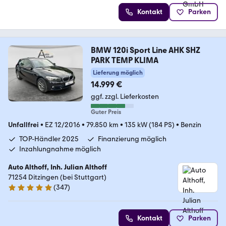
Kontakt
Parken
BMW 120i Sport Line AHK SHZ
PARK TEMP KLIMA
Lieferung möglich
14.999 €
ggf. zzgl. Lieferkosten
Guter Preis
Unfallfrei
•
EZ 12/2016
•
79.850 km
•
135 kW (184 PS)
•
Benzin
TOP-Händler 2025
Finanzierung möglich
Inzahlungnahme möglich
Auto Althoff, Inh. Julian Althoff
71254 Ditzingen (bei Stuttgart)
(
347
)
4.8 Sterne
Kontakt
Parken