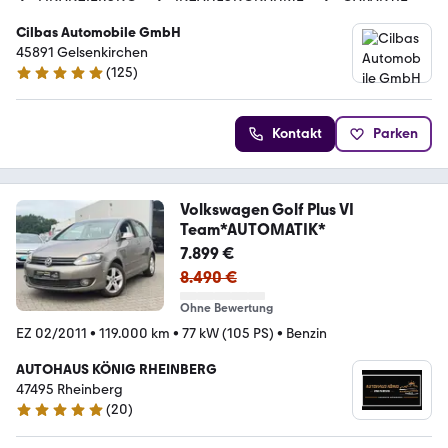
Cilbas Automobile GmbH
45891 Gelsenkirchen
(
125
)
4.8 Sterne
Kontakt
Parken
Volkswagen Golf Plus VI
Team*AUTOMATIK*
7.899 €
8.490 €
Ohne Bewertung
EZ 02/2011
•
119.000 km
•
77 kW (105 PS)
•
Benzin
AUTOHAUS KÖNIG RHEINBERG
47495 Rheinberg
(
20
)
4.9 Sterne