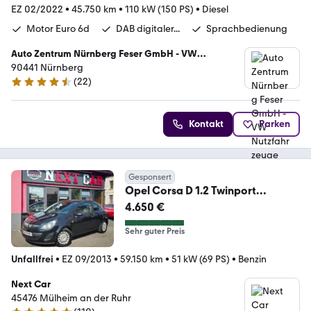
EZ 02/2022
•
45.750 km
•
110 kW (150 PS)
•
Diesel
Motor Euro 6d
DAB digitaler...
Sprachbedienung
Auto Zentrum Nürnberg Feser GmbH - VW
Nutzfahrzeuge Gebrauchtwagen
90441 Nürnberg
(
22
)
4.6 Sterne
Kontakt
Parken
Gesponsert
Opel Corsa D 1.2 Twinport
Selection ecoFlex/Klima/1Ha
4.650 €
Sehr guter Preis
Unfallfrei
•
EZ 09/2013
•
59.150 km
•
51 kW (69 PS)
•
Benzin
Next Car
45476 Mülheim an der Ruhr