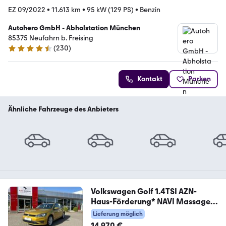
EZ 09/2022
•
11.613 km
•
95 kW (129 PS)
•
Benzin
Autohero GmbH - Abholstation München
85375 Neufahrn b. Freising
(
230
)
4.4 Sterne
Kontakt
Parken
Ähnliche Fahrzeuge des Anbieters
Volkswagen Golf 1.4TSI AZN-
Haus-Förderung* NAVI Massage
ACC
Lieferung möglich
14.970 €