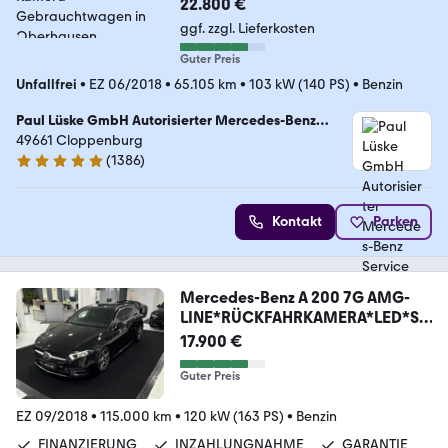
22.800 €
ggf. zzgl. Lieferkosten
Guter Preis
Unfallfrei
•
EZ 06/2018
•
65.105 km
•
103 kW (140 PS)
•
Benzin
Paul Lüske GmbH Autorisierter Mercedes-Benz
Service & Junge Sterne Verkauf
49661 Cloppenburg
(
1386
)
4.9 Sterne
Kontakt
Parken
Mercedes-Benz A 200 7G AMG-
LINE*RÜCKFAHRKAMERA*LED*SP
URH*MBUX*
17.900 €
Guter Preis
EZ 09/2018
•
115.000 km
•
120 kW (163 PS)
•
Benzin
FINANZIERUNG
INZAHLUNGNAHME
GARANTIE