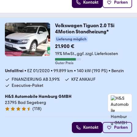
Kontakt
Parken
Volkswagen Tiguan 2.0 TSi
4Motion Standheizung*
Lieferung möglich
21.900 €
19% MwSt.
ggf. zzgl. Lieferkosten
Guter Preis
Unfallfrei
•
EZ 01/2020
•
99.899 km
•
140 kW (190 PS)
•
Benzin
FINANZIERUNG AB 3,99%
KFZ ANKAUF
Executive-Paket
H&S Automobile Hamburg GMBH
23795 Bad Segeberg
(
118
)
4.6 Sterne
Kontakt
Parken