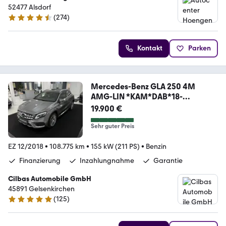
52477 Alsdorf
(
274
)
4.5 Sterne
Kontakt
Parken
Mercedes-Benz GLA 250 4M
AMG-LIN *KAM*DAB*18-
ZOLL*LED*SHZ*
19.900 €
Sehr guter Preis
EZ 12/2018
•
108.775 km
•
155 kW (211 PS)
•
Benzin
Finanzierung
Inzahlungnahme
Garantie
Cilbas Automobile GmbH
45891 Gelsenkirchen
(
125
)
4.8 Sterne