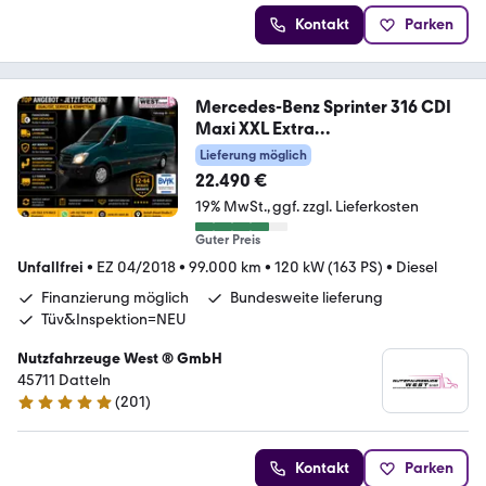
Kontakt
Parken
Mercedes-Benz Sprinter 316 CDI
Maxi XXL Extra
Lang+Hoch*1.Hand
Lieferung möglich
22.490 €
19% MwSt.
ggf. zzgl. Lieferkosten
Guter Preis
Unfallfrei
•
EZ 04/2018
•
99.000 km
•
120 kW (163 PS)
•
Diesel
Finanzierung möglich
Bundesweite lieferung
Tüv&Inspektion=NEU
Nutzfahrzeuge West ® GmbH
45711 Datteln
(
201
)
4.9 Sterne
Kontakt
Parken