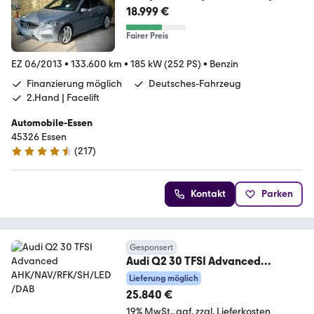
LED|
18.999 €
Fairer Preis
EZ 06/2013
•
133.600 km
•
185 kW (252 PS)
•
Benzin
Finanzierung möglich
Deutsches-Fahrzeug
2.Hand | Facelift
Automobile-Essen
45326 Essen
(
217
)
4.7 Sterne
Kontakt
Parken
Gesponsert
Audi Q2 30 TFSI Advanced
AHK/NAV/RFK/SH/LED/DAB
Lieferung möglich
25.840 €
19% MwSt.
ggf. zzgl. Lieferkosten