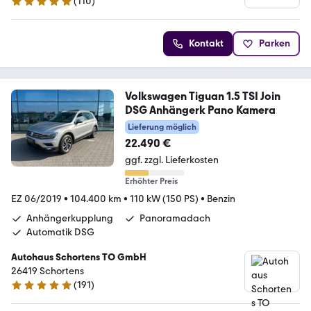
(
110
)
4.9 Sterne
Kontakt
Parken
Volkswagen Tiguan 1.5 TSI Join
DSG Anhängerk Pano Kamera
Lieferung möglich
22.490 €
ggf. zzgl. Lieferkosten
Erhöhter Preis
EZ 06/2019
•
104.400 km
•
110 kW (150 PS)
•
Benzin
Anhängerkupplung
Panoramadach
Automatik DSG
Autohaus Schortens TO GmbH
26419 Schortens
(
191
)
5 Sterne