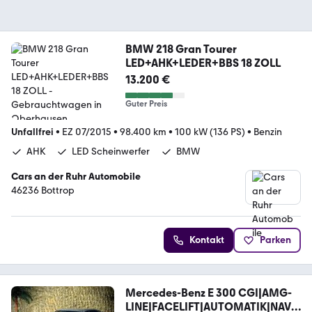
BMW 218 Gran Tourer
LED+AHK+LEDER+BBS 18 ZOLL
13.200 €
Guter Preis
Unfallfrei
•
EZ 07/2015
•
98.400 km
•
100 kW (136 PS)
•
Benzin
AHK
LED Scheinwerfer
BMW
Cars an der Ruhr Automobile
46236 Bottrop
Kontakt
Parken
Mercedes-Benz E 300 CGI|AMG-
LINE|FACELIFT|AUTOMATIK|NAVI|