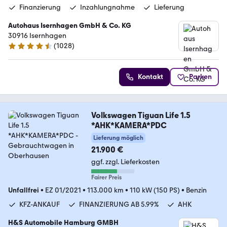
Finanzierung
Inzahlungnahme
Lieferung
Autohaus Isernhagen GmbH & Co. KG
30916 Isernhagen
(
1028
)
4.5 Sterne
Kontakt
Parken
Volkswagen Tiguan Life 1.5
*AHK*KAMERA*PDC
Lieferung möglich
21.900 €
ggf. zzgl. Lieferkosten
Fairer Preis
Unfallfrei
•
EZ 01/2021
•
113.000 km
•
110 kW (150 PS)
•
Benzin
KFZ-ANKAUF
FINANZIERUNG AB 5.99%
AHK
H&S Automobile Hamburg GMBH