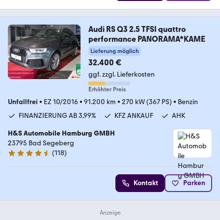
Audi RS Q3 2.5 TFSI quattro
performance PANORAMA*KAME
Lieferung möglich
32.400 €
ggf. zzgl. Lieferkosten
Erhöhter Preis
Unfallfrei
•
EZ 10/2016
•
91.200 km
•
270 kW (367 PS)
•
Benzin
FINANZIERUNG AB 3,99%
KFZ ANKAUF
AHK
H&S Automobile Hamburg GMBH
23795 Bad Segeberg
(
118
)
4.6 Sterne
Kontakt
Parken