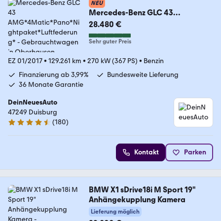
NEU
Mercedes-Benz GLC 43
AMG*4Matic*Pano*Nightpaket*
28.480 €
Luftfederung*
Sehr guter Preis
EZ 01/2017
•
129.261 km
•
270 kW (367 PS)
•
Benzin
Finanzierung ab 3,99%
Bundesweite Lieferung
36 Monate Garantie
DeinNeuesAuto
47249 Duisburg
(
180
)
4.7 Sterne
Kontakt
Parken
BMW X1 sDrive18i M Sport 19"
Anhängekupplung Kamera
Lieferung möglich