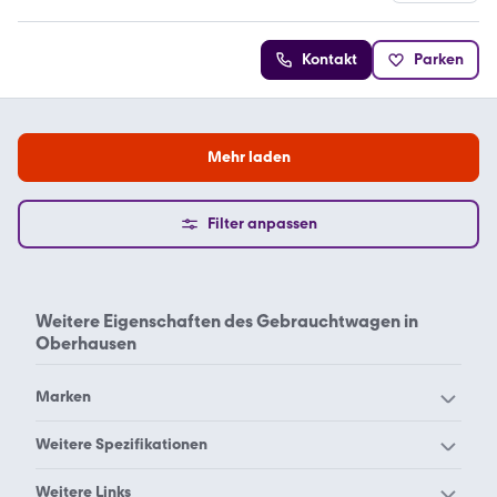
4.9 Sterne
Kontakt
Parken
Mehr laden
Filter anpassen
Weitere Eigenschaften des
Gebrauchtwagen in
Oberhausen
Marken
Audi Oberhausen
BMW Oberhausen
Weitere Spezifikationen
Chevrolet Oberhausen
Citroën Oberhausen
Aachen
Aalen
Weitere Links