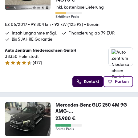
inkl. kostenlose Lieferung
Erhöhter Preis
EZ 06/2017
•
99.804 km
•
92 kW (125 PS)
•
Benzin
Inzahlungnahme mögl.
Finanzierung ab 79 EUR
Bis 5 JAHRE Garantie
Auto Zentrum Niedersachsen GmbH
38350 Helmstedt
(
477
)
4.5 Sterne
Kontakt
Parken
Mercedes-Benz GLC 250 4M 9G
AMG-
LINE*360*DISTR*AMBI*LED*20
23.900 €
ZOL
Fairer Preis