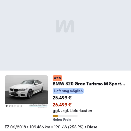
NEU
BMW 320 Gran Turismo M Sport
Kamera Alarm HUD 19Zoll
Lieferung möglich
25.499 €
26.499 €
ggf. zzgl. Lieferkosten
Hoher Preis
EZ 06/2018
•
109.486 km
•
190 kW (258 PS)
•
Diesel