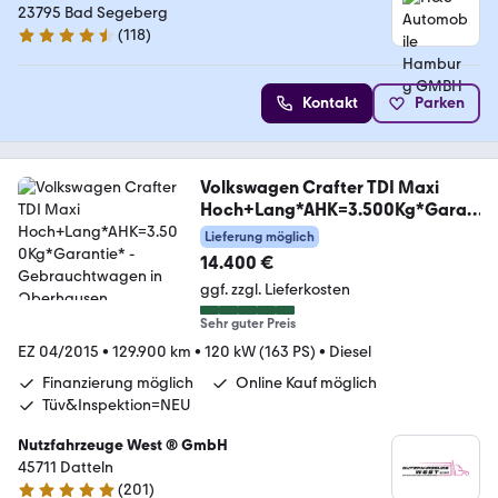
23795 Bad Segeberg
(
118
)
4.6 Sterne
Kontakt
Parken
Volkswagen Crafter TDI Maxi
Hoch+Lang*AHK=3.500Kg*Garan
tie*
Lieferung möglich
14.400 €
ggf. zzgl. Lieferkosten
Sehr guter Preis
EZ 04/2015
•
129.900 km
•
120 kW (163 PS)
•
Diesel
Finanzierung möglich
Online Kauf möglich
Tüv&Inspektion=NEU
Nutzfahrzeuge West ® GmbH
45711 Datteln
(
201
)