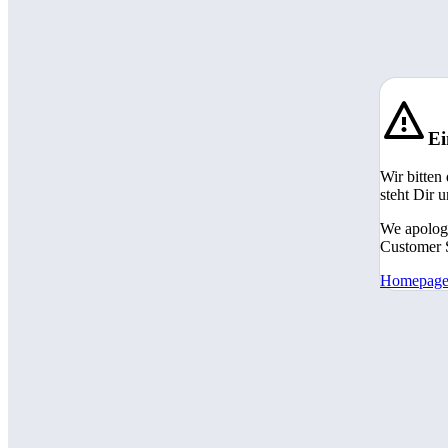
Ei
Wir bitten
steht Dir 
We apologi
Customer S
Homepag