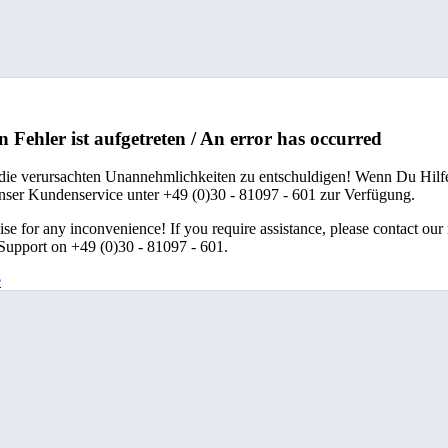
n Fehler ist aufgetreten / An error has occurred
 die verursachten Unannehmlichkeiten zu entschuldigen! Wenn Du Hilfe
unser Kundenservice unter +49 (0)30 - 81097 - 601 zur Verfügung.
se for any inconvenience! If you require assistance, please contact our
upport on +49 (0)30 - 81097 - 601.
e