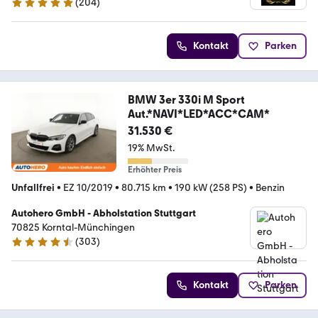
(
204
)
4.9 Sterne
Kontakt
Parken
BMW 3er 330i M Sport
Aut.*NAVI*LED*ACC*CAM*
31.530 €
19% MwSt.
Erhöhter Preis
Unfallfrei
•
EZ 10/2019
•
80.715 km
•
190 kW (258 PS)
•
Benzin
Autohero GmbH - Abholstation Stuttgart
70825 Korntal-Münchingen
(
303
)
4.4 Sterne
Kontakt
Parken