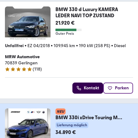
BMW 330 d Luxury KAMERA
LEDER NAVI TOP ZUSTAND
21.920 €
Guter Preis
Unfallfrei
•
EZ 04/2018
•
109.945 km
•
190 kW (258 PS)
•
Diesel
MRW Automotive
70839 Gerlingen
(
118
)
4.9 Sterne
Kontakt
Parken
NEU
BMW 330i xDrive Touring M
Sportpaket AHK 360 HUD LED
Lieferung möglich
34.890 €