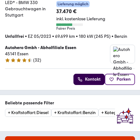
Lieferung möglich
37.470 €
inkl. kostenlose Lieferung
Fairer Preis
Unfallfrei
•
EZ 05/2023
•
69.699 km
•
180 kW (245 PS)
•
Benzin
Autohero Gmbh - Abholfiliale Essen
45141 Essen
(
32
)
4.7 Sterne
Kontakt
Parken
Beliebte passende Filter
+
Kraftstoffart
:
Diesel
+
Kraftstoffart
:
Benzin
+
Kategorie
:
Limous