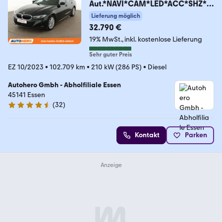
Aut.*NAVI*CAM*LED*ACC*SHZ*A
LU*
Lieferung möglich
32.790 €
19% MwSt.
inkl. kostenlose Lieferung
Sehr guter Preis
EZ 10/2023
•
102.709 km
•
210 kW (286 PS)
•
Diesel
Autohero Gmbh - Abholfiliale Essen
45141 Essen
(
32
)
4.7 Sterne
Kontakt
Parken