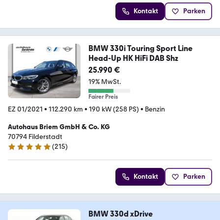
Kontakt
Parken
BMW 330i Touring Sport Line
Head-Up HK HiFi DAB Shz
25.990 €
19% MwSt.
Fairer Preis
EZ 01/2021
•
112.290 km
•
190 kW (258 PS)
•
Benzin
Autohaus Briem GmbH & Co. KG
70794 Filderstadt
(
215
)
4.9 Sterne
Kontakt
Parken
BMW 330d xDrive