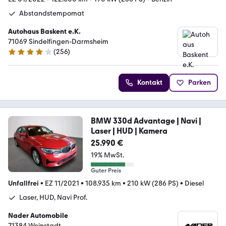
Abstandstempomat
Autohaus Baskent e.K.
71069 Sindelfingen-Darmsheim
(
256
)
4.2 Sterne
Kontakt
Parken
BMW 330d Advantage | Navi |
Laser | HUD | Kamera
25.990 €
19% MwSt.
Guter Preis
Unfallfrei
•
EZ 11/2021
•
108.935 km
•
210 kW (286 PS)
•
Diesel
Laser, HUD, Navi Prof.
Nader Automobile
71384 Weinstadt