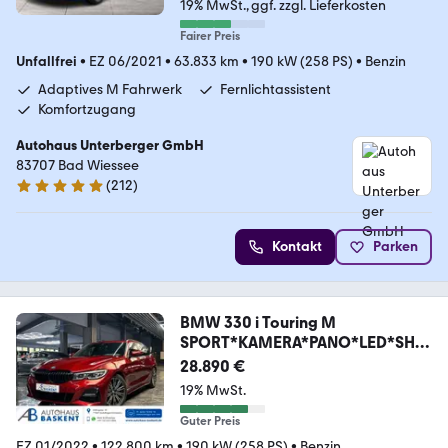
19% MwSt.
ggf. zzgl. Lieferkosten
Fairer Preis
Unfallfrei
•
EZ 06/2021
•
63.833 km
•
190 kW (258 PS)
•
Benzin
Adaptives M Fahrwerk
Fernlichtassistent
Komfortzugang
Autohaus Unterberger GmbH
83707 Bad Wiessee
(
212
)
4.8 Sterne
Kontakt
Parken
BMW 330 i Touring M
SPORT*KAMERA*PANO*LED*SHZ*
PDC
28.890 €
19% MwSt.
Guter Preis
EZ 01/2022
•
122.800 km
•
190 kW (258 PS)
•
Benzin