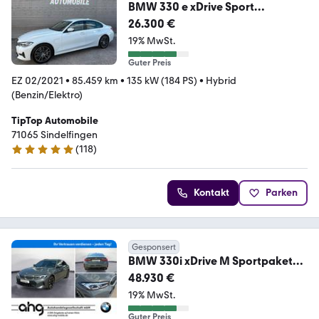
BMW 330 e xDrive Sport
Line*360°KAM*AHK*LED*NAVI*
26.300 €
19% MwSt.
Guter Preis
EZ 02/2021
•
85.459 km
•
135 kW (184 PS)
•
Hybrid
(Benzin/Elektro)
TipTop Automobile
71065 Sindelfingen
(
118
)
4.8 Sterne
Kontakt
Parken
Gesponsert
BMW 330i xDrive M Sportpaket
Navi Leder Tempom.aktiv
48.930 €
19% MwSt.
Guter Preis