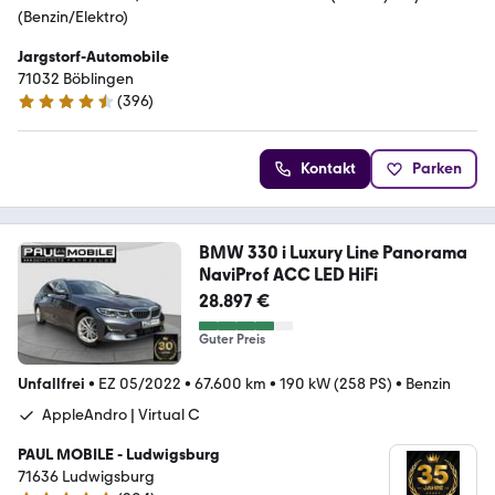
(Benzin/Elektro)
Jargstorf-Automobile
71032 Böblingen
(
396
)
4.5 Sterne
Kontakt
Parken
BMW 330 i Luxury Line Panorama
NaviProf ACC LED HiFi
28.897 €
Guter Preis
Unfallfrei
•
EZ 05/2022
•
67.600 km
•
190 kW (258 PS)
•
Benzin
AppleAndro | Virtual C
PAUL MOBILE - Ludwigsburg
71636 Ludwigsburg