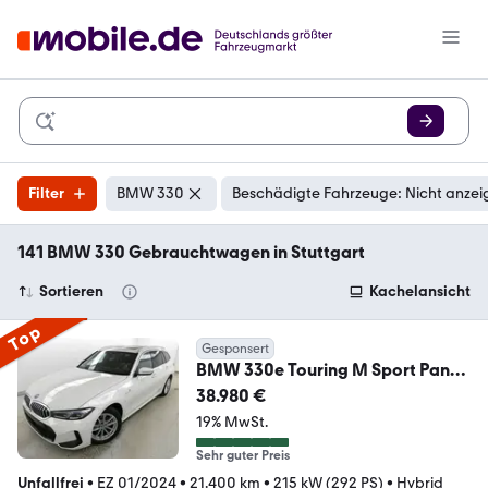
Filter
BMW 330
Beschädigte Fahrzeuge: Nicht anzei
141 BMW 330 Gebrauchtwagen in Stuttgart
Sortieren
Kachelansicht
Top
Gesponsert
BMW 330e Touring M Sport Pano
HeadUp ACC Sound Kam
38.980 €
19% MwSt.
Sehr guter Preis
Unfallfrei
•
EZ 01/2024
•
21.400 km
•
215 kW (292 PS)
•
Hybrid