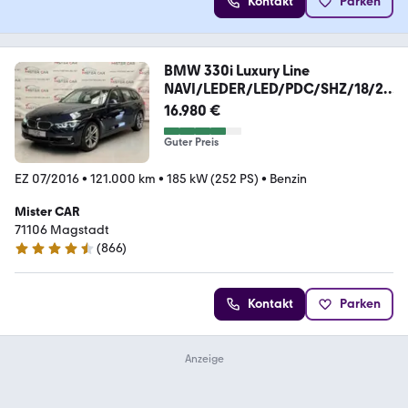
Kontakt
Parken
BMW 330i Luxury Line
NAVI/LEDER/LED/PDC/SHZ/18/2H
AND
16.980 €
Guter Preis
EZ 07/2016
•
121.000 km
•
185 kW (252 PS)
•
Benzin
Mister CAR
71106 Magstadt
(
866
)
4.6 Sterne
Kontakt
Parken