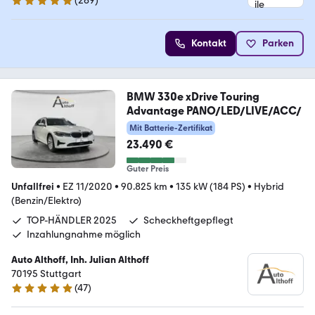
(
269
)
4.9 Sterne
Kontakt
Parken
BMW 330e xDrive Touring
Advantage PANO/LED/LIVE/ACC/
Mit Batterie-Zertifikat
23.490 €
Guter Preis
Unfallfrei
•
EZ 11/2020
•
90.825 km
•
135 kW (184 PS)
•
Hybrid
(Benzin/Elektro)
TOP-HÄNDLER 2025
Scheckheftgepflegt
Inzahlungnahme möglich
Auto Althoff, Inh. Julian Althoff
70195 Stuttgart
(
47
)
4.8 Sterne