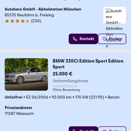
Autohero GmbH - Abholstation München
85375 Neufahrn b. Freising
(
230
)
4.4 Sterne
Kontakt
Parken
BMW 330Ci Edition Sport Edition
Sport
25.000 €
Verhandlungsbasis
Ohne Bewertung
Unfallfrei
•
EZ 06/2006
•
92.000 km
•
170 kW (231 PS)
•
Benzin
Privatanbieter
71287 Weissach