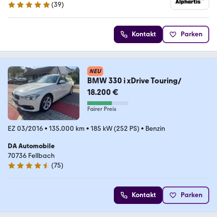
(
39
)
4.9 Sterne
Kontakt
Parken
NEU
BMW 330 i xDrive Touring/
18.200 €
Fairer Preis
EZ 03/2016
•
135.000 km
•
185 kW (252 PS)
•
Benzin
DA Automobile
70736 Fellbach
(
75
)
4.7 Sterne
Kontakt
Parken