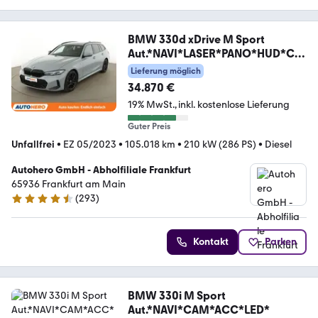
BMW 330d xDrive M Sport
Aut.*NAVI*LASER*PANO*HUD*CA
M
Lieferung möglich
34.870 €
19% MwSt.
inkl. kostenlose Lieferung
Guter Preis
Unfallfrei
•
EZ 05/2023
•
105.018 km
•
210 kW (286 PS)
•
Diesel
Autohero GmbH - Abholfiliale Frankfurt
65936 Frankfurt am Main
(
293
)
4.6 Sterne
Kontakt
Parken
BMW 330i M Sport
Aut.*NAVI*CAM*ACC*LED*