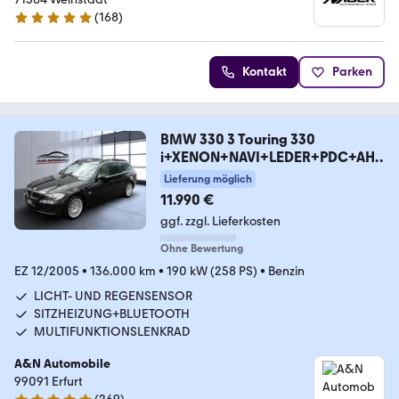
(
168
)
5 Sterne
Kontakt
Parken
BMW 330 3 Touring 330
i+XENON+NAVI+LEDER+PDC+AHK
+ALU
Lieferung möglich
11.990 €
ggf. zzgl. Lieferkosten
Ohne Bewertung
EZ 12/2005
•
136.000 km
•
190 kW (258 PS)
•
Benzin
LICHT- UND REGENSENSOR
SITZHEIZUNG+BLUETOOTH
MULTIFUNKTIONSLENKRAD
A&N Automobile
99091 Erfurt