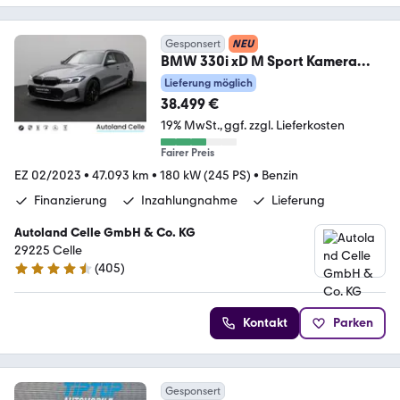
Gesponsert
NEU
BMW 330i xD M Sport Kamera
HUD DAB HiFi Parks 19Zoll
Lieferung möglich
38.499 €
19% MwSt.
ggf. zzgl. Lieferkosten
Fairer Preis
EZ 02/2023
•
47.093 km
•
180 kW (245 PS)
•
Benzin
Finanzierung
Inzahlungnahme
Lieferung
Autoland Celle GmbH & Co. KG
29225 Celle
(
405
)
4.4 Sterne
Kontakt
Parken
Gesponsert