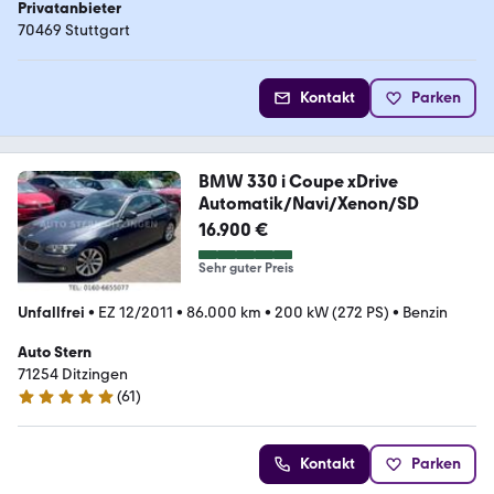
Privatanbieter
70469 Stuttgart
Kontakt
Parken
BMW 330 i Coupe xDrive
Automatik/Navi/Xenon/SD
16.900 €
Sehr guter Preis
Unfallfrei
•
EZ 12/2011
•
86.000 km
•
200 kW (272 PS)
•
Benzin
Auto Stern
71254 Ditzingen
(
61
)
5 Sterne
Kontakt
Parken