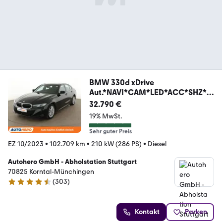
BMW 330d xDrive
Aut.*NAVI*CAM*LED*ACC*SHZ*A
LU*
32.790 €
19% MwSt.
Sehr guter Preis
EZ 10/2023
•
102.709 km
•
210 kW (286 PS)
•
Diesel
Autohero GmbH - Abholstation Stuttgart
70825 Korntal-Münchingen
(
303
)
4.4 Sterne
Kontakt
Parken