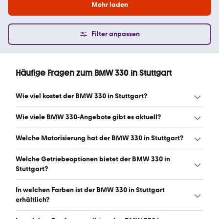
Mehr laden
Filter anpassen
Häufige Fragen zum BMW 330 in Stuttgart
Wie viel kostet der BMW 330 in Stuttgart?
Ein guter Preis für einen BMW 330 in Stuttgart liegt
Wie viele BMW 330-Angebote gibt es aktuell?
zwischen 22.100 € und 38.160 €. Leasingangebote
starten ab 420 € monatlich. (Stand: 8.8.2026)
Es gibt insgesamt 141 BMW 330 bei mobile.de, davon 136
Welche Motorisierung hat der BMW 330 in Stuttgart?
Gebraucht- und 5 Neuwagen. (Stand: 8.8.2026)
Der BMW 330 in Stuttgart hat Leistungen zwischen 184
Welche Getriebeoptionen bietet der BMW 330 in
und 292 PS. (Stand: 8.8.2026)
Stuttgart?
Der BMW 330 in Stuttgart ist mit automatischem und
In welchen Farben ist der BMW 330 in Stuttgart
manuellem Getriebe erhältlich. (Stand: 8.8.2026)
erhältlich?
Den BMW 330 in Stuttgart gibt es in folgenden Farben: