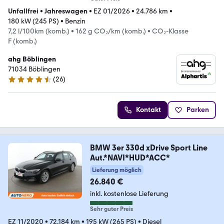
Unfallfrei
•
Jahreswagen
•
EZ 01/2026
•
24.786 km
•
180 kW (245 PS)
•
Benzin
7,2 l/100km (komb.)
•
162 g CO₂/km (komb.)
•
CO₂-Klasse
F (komb.)
ahg Böblingen
71034 Böblingen
(
26
)
4.6 Sterne
Kontakt
Parken
BMW 3er 330d xDrive Sport Line
Aut.*NAVI*HUD*ACC*
Lieferung möglich
26.840 €
inkl. kostenlose Lieferung
Sehr guter Preis
EZ 11/2020
•
72.184 km
•
195 kW (265 PS)
•
Diesel