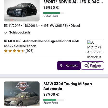
SPORT*INDIVIDUAL-LED-S-DACH-
Hi-Fi*
29.990 €
Guter Preis
EZ 11/2019
•
118.000 km
•
195 kW (265 PS)
•
Diesel
Schiebedach
AJ MOTORS Automobilhandelsgesellschaft mbH
45899 Gelsenkirchen
(
108
)
4.7 Sterne
Kontakt
Parken
BMW 330d Touring M Sport
Automatic
27.900 €
Fairer Preis