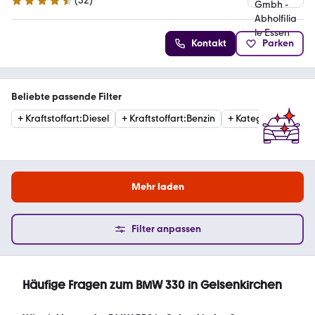
(
32
)
4.7 Sterne
Kontakt
Parken
Beliebte passende Filter
+
Kraftstoffart
:
Diesel
+
Kraftstoffart
:
Benzin
+
Kategorie
:
Limous
Mehr laden
Filter anpassen
Häufige Fragen zum BMW 330 in Gelsenkirchen