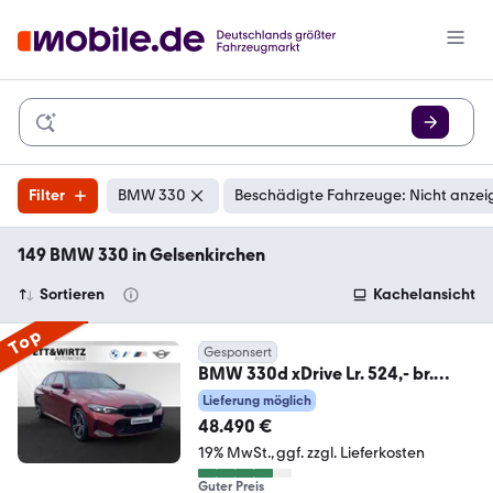
Filter
BMW 330
Beschädigte Fahrzeuge: Nicht anzei
149 BMW 330 in Gelsenkirchen
Sortieren
Kachelansicht
Top
Gesponsert
BMW 330d xDrive Lr. 524,- br.
o.Anz. 42Mon/10`Km p.A
Lieferung möglich
48.490 €
19% MwSt.
ggf. zzgl. Lieferkosten
Guter Preis