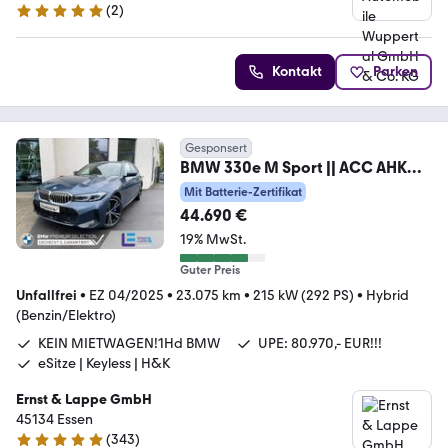
(
2
)
5 Sterne
Kontakt
Parken
Gesponsert
BMW 330e M Sport || ACC AHK
HUD Pano 360°
Mit Batterie-Zertifikat
44.690 €
19% MwSt.
Guter Preis
Unfallfrei
•
EZ 04/2025
•
23.075 km
•
215 kW (292 PS)
•
Hybrid
(Benzin/Elektro)
KEIN MIETWAGEN!1Hd BMW
UPE: 80.970,- EUR!!!
eSitze | Keyless | H&K
Ernst & Lappe GmbH
45134 Essen
(
343
)
4.8 Sterne