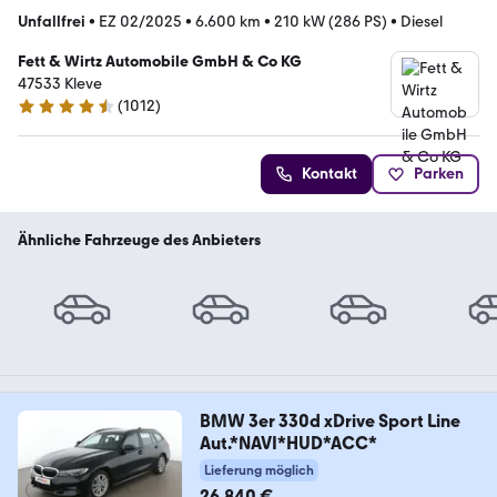
Unfallfrei
•
EZ 02/2025
•
6.600 km
•
210 kW (286 PS)
•
Diesel
Fett & Wirtz Automobile GmbH & Co KG
47533 Kleve
(
1012
)
4.6 Sterne
Kontakt
Parken
Ähnliche Fahrzeuge des Anbieters
BMW 3er 330d xDrive Sport Line
Aut.*NAVI*HUD*ACC*
Lieferung möglich
26.840 €