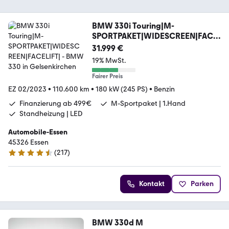
BMW 330i Touring|M-
SPORTPAKET|WIDESCREEN|FACE
LIFT|
31.999 €
19% MwSt.
Fairer Preis
EZ 02/2023
•
110.600 km
•
180 kW (245 PS)
•
Benzin
Finanzierung ab 499€
M-Sportpaket | 1.Hand
Standheizung | LED
Automobile-Essen
45326 Essen
(
217
)
4.7 Sterne
Kontakt
Parken
BMW 330d M