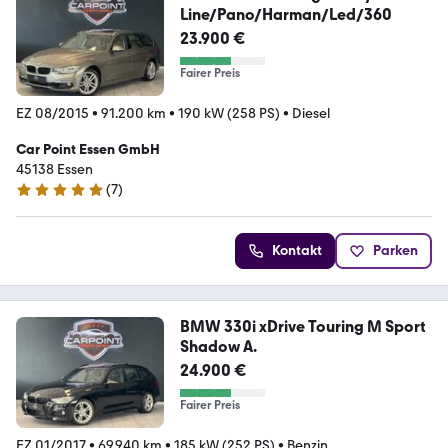
Line/Pano/Harman/Led/360
23.900 €
Fairer Preis
EZ 08/2015
•
91.200 km
•
190 kW (258 PS)
•
Diesel
Car Point Essen GmbH
45138 Essen
(
7
)
5 Sterne
Kontakt
Parken
BMW 330i xDrive Touring M Sport
Shadow A.
24.900 €
Fairer Preis
EZ 01/2017
•
69.940 km
•
185 kW (252 PS)
•
Benzin