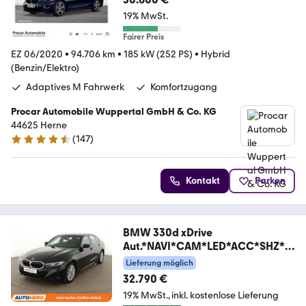
19% MwSt.
Fairer Preis
EZ 06/2020
•
94.706 km
•
185 kW (252 PS)
•
Hybrid
(Benzin/Elektro)
Adaptives M Fahrwerk
Komfortzugang
Procar Automobile Wuppertal GmbH & Co. KG
44625 Herne
(
147
)
4.3 Sterne
Kontakt
Parken
BMW 330d xDrive
Aut.*NAVI*CAM*LED*ACC*SHZ*A
LU*
Lieferung möglich
32.790 €
19% MwSt.
inkl. kostenlose Lieferung