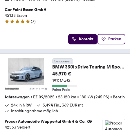
Car Point Essen GmbH
45138 Essen
(
7
)
5 Sterne
Kontakt
Parken
Gesponsert
BMW 330i xDrive Touring M Sport
HUD ACC 360°KAM RFK
45.970 €
19% MwSt.
Fairer Preis
Jahreswagen
•
EZ 09/2025
•
25.120 km
•
180 kW (245 PS)
•
Benzin
24x in NRW
3,49% Fin., 369 EUR mt
Inzahlungnahme möglich
Procar Automobile Wuppertal GmbH & Co. KG
42553 Velbert