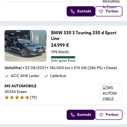
Kontakt
Parken
BMW 330 3 Touring 330 d Sport
Line
24.999 €
19% MwSt.
Sehr guter Preis
Unfallfrei
•
EZ 08/2021
•
146.000 km
•
210 kW (286 PS)
•
Diesel
ACC AHK Leder
Lieferbar
MS AUTOMOBILE
45356 Essen
(
19
)
4.8 Sterne
Kontakt
Parken