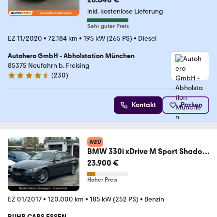
inkl. kostenlose Lieferung
Sehr guter Preis
EZ 11/2020
•
72.184 km
•
195 kW (265 PS)
•
Diesel
Autohero GmbH - Abholstation München
85375 Neufahrn b. Freising
(
230
)
4.4 Sterne
Kontakt
Parken
NEU
BMW 330i xDrive M Sport Shadow
PERFORMANCE * LED *
23.900 €
Hoher Preis
EZ 01/2017
•
120.000 km
•
185 kW (252 PS)
•
Benzin
RUHR CARS ESSEN