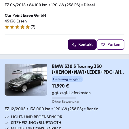
EZ 06/2018
•
84.100 km
•
190 kW (258 PS)
•
Diesel
Car Point Essen GmbH
45138 Essen
(
7
)
5 Sterne
Kontakt
Parken
BMW 330 3 Touring 330
i+XENON+NAVI+LEDER+PDC+AHK
+ALU
Lieferung möglich
11.990 €
ggf. zzgl. Lieferkosten
Ohne Bewertung
EZ 12/2005
•
136.000 km
•
190 kW (258 PS)
•
Benzin
LICHT- UND REGENSENSOR
SITZHEIZUNG+BLUETOOTH
MULTIFUNKTIONSLENKRAD