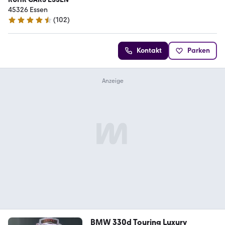
45326 Essen
(
102
)
4.6 Sterne
Kontakt
Parken
BMW 330d Touring Luxury