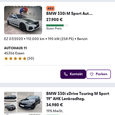
NEU
BMW 330i M Sport Aut
Performance/LIVE-C/S-
27.900 €
DACH/LED/
Guter Preis
EZ 07/2020
•
112.000 km
•
190 kW (258 PS)
•
Benzin
AUTOHAUS 11
45356 Essen
(
50
)
4.8 Sterne
Kontakt
Parken
BMW 330i xDrive Touring M Sport
19" AHK Lenkradhzg.
34.980 €
19% MwSt.