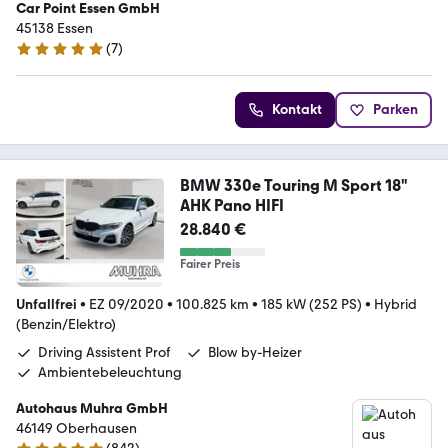
Car Point Essen GmbH
45138 Essen
(
7
)
5 Sterne
Kontakt
Parken
BMW 330e Touring M Sport 18"
AHK Pano HIFI
28.840 €
Fairer Preis
Unfallfrei
•
EZ 09/2020
•
100.825 km
•
185 kW (252 PS)
•
Hybrid
(Benzin/Elektro)
Driving Assistent Prof
Blow by-Heizer
Ambientebeleuchtung
Autohaus Muhra GmbH
46149 Oberhausen