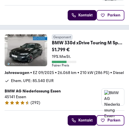
Kontakt
Parken
Gesponsert
BMW 330d xDrive Touring M Sport
AHK LiveCockpitProf
51.799 €
19% MwSt.
Fairer Preis
Jahreswagen
•
EZ 09/2025
•
26.068 km
•
210 kW (286 PS)
•
Diesel
Ehem. UPE: 85.540 EUR
BMW AG Niederlassung Essen
45141 Essen
(
292
)
4.5 Sterne
Kontakt
Parken