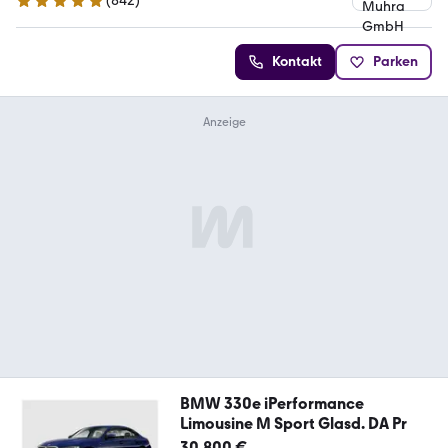
(
842
)
4.8 Sterne
Kontakt
Parken
BMW 330e iPerformance
Limousine M Sport Glasd. DA Pr
30.800 €