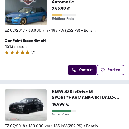
Automatic
25.899 €
Erhöhter Preis
EZ 07/2017
•
68.000 km
•
185 kW (252 PS)
•
Benzin
Car Point Essen GmbH
45138 Essen
(
7
)
5 Sterne
Kontakt
Parken
BMW 330i xDrive M
SPORT*HARMANK-VIRTUALC-
CARPLAY-LED
19.999 €
Guter Preis
EZ 07/2018
•
150.000 km
•
185 kW (252 PS)
•
Benzin