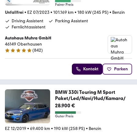
Fairer Preis
Unfallfrei
•
EZ 07/2023
•
101.169 km
•
180 kW (245 PS)
•
Benzin
Driving Assistent
Parking Assistent
Fernlichtassistent
Autohaus Muhra GmbH
46149 Oberhausen
(
842
)
4.8 Sterne
Kontakt
Parken
BMW 330i Touring M Sport
Paket/Led/Navi/Hud/Kamara/
28.900 €
Guter Preis
EZ 12/2019
•
69.400 km
•
190 kW (258 PS)
•
Benzin