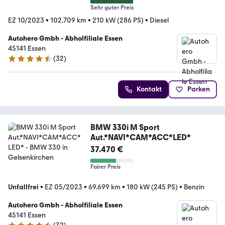
Sehr guter Preis
EZ 10/2023
•
102.709 km
•
210 kW (286 PS)
•
Diesel
Autohero Gmbh - Abholfiliale Essen
45141 Essen
(
32
)
4.7 Sterne
Kontakt
Parken
BMW 330i M Sport
Aut.*NAVI*CAM*ACC*LED*
37.470 €
Fairer Preis
Unfallfrei
•
EZ 05/2023
•
69.699 km
•
180 kW (245 PS)
•
Benzin
Autohero Gmbh - Abholfiliale Essen
45141 Essen