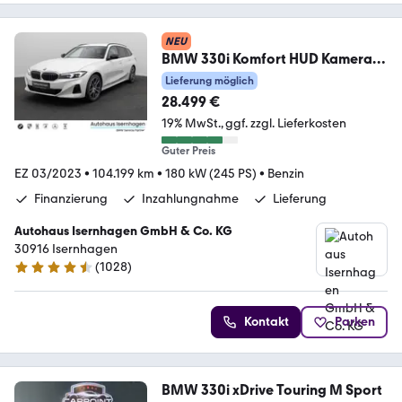
NEU
BMW 330i Komfort HUD Kamera
H/K Leder Sport 18Zoll
Lieferung möglich
28.499 €
19% MwSt.
ggf. zzgl. Lieferkosten
Guter Preis
EZ 03/2023
•
104.199 km
•
180 kW (245 PS)
•
Benzin
Finanzierung
Inzahlungnahme
Lieferung
Autohaus Isernhagen GmbH & Co. KG
30916 Isernhagen
(
1028
)
4.5 Sterne
Kontakt
Parken
BMW 330i xDrive Touring M Sport