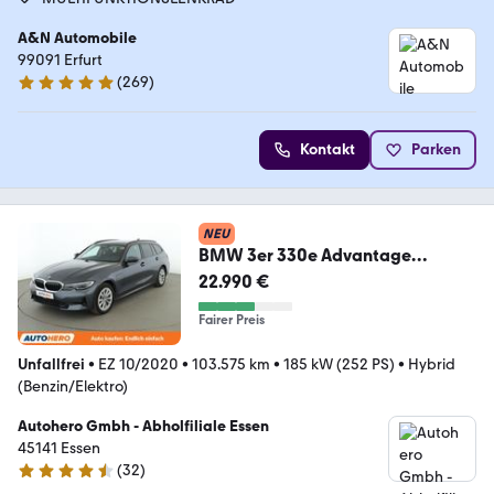
A&N Automobile
99091 Erfurt
(
269
)
4.9 Sterne
Kontakt
Parken
NEU
BMW 3er 330e Advantage
Aut.*LED*NAVI*TEMPO*CAM*PD
22.990 €
C*
Fairer Preis
Unfallfrei
•
EZ 10/2020
•
103.575 km
•
185 kW (252 PS)
•
Hybrid
(Benzin/Elektro)
Autohero Gmbh - Abholfiliale Essen
45141 Essen
(
32
)
4.7 Sterne