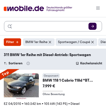
Filter
BMW 1er Reihe
Sportwagen / Coupé
Die
311 BMW 1er Reihe mit Diesel-Antrieb: Sportwagen
Sortieren
Kachelansicht
Top
Gesponsert
BMW 118 1 Cabrio 118d *BT
*SHZ*Navi*MFL*Tempoo
7.999 €
Ohne Bewertung
EZ 04/2010
•
160.542 km
•
105 kW (143 PS)
•
Diesel