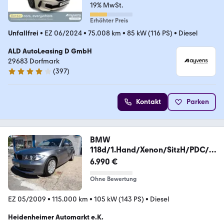
19% MwSt.
Erhöhter Preis
Unfallfrei
•
EZ 06/2024
•
75.008 km
•
85 kW (116 PS)
•
Diesel
ALD AutoLeasing D GmbH
29683 Dorfmark
(
397
)
3.8 Sterne
Kontakt
Parken
BMW
118d/1.Hand/Xenon/SitzH/PDC/V
oll BMW Service/
6.990 €
Ohne Bewertung
EZ 05/2009
•
115.000 km
•
105 kW (143 PS)
•
Diesel
Heidenheimer Automarkt e.K.