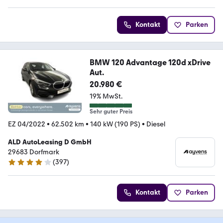
Kontakt
Parken
BMW 120 Advantage 120d xDrive
Aut.
20.980 €
19% MwSt.
Sehr guter Preis
EZ 04/2022
•
62.502 km
•
140 kW (190 PS)
•
Diesel
ALD AutoLeasing D GmbH
29683 Dorfmark
(
397
)
3.8 Sterne
Kontakt
Parken