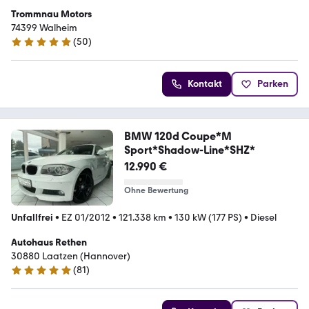
Trommnau Motors
74399 Walheim
(
50
)
5 Sterne
Kontakt
Parken
BMW 120d Coupe*M
Sport*Shadow-Line*SHZ*
12.990 €
Ohne Bewertung
Unfallfrei
•
EZ 01/2012
•
121.338 km
•
130 kW (177 PS)
•
Diesel
Autohaus Rethen
30880 Laatzen (Hannover)
(
81
)
5 Sterne