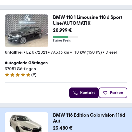
BMW 118 1 Limousine 118 d Sport
Line/AUTOMATIK
20.999 €
Fairer Preis
Unfallfrei
•
EZ 07/2021
•
79.333 km
•
110 kW (150 PS)
•
Diesel
Autogalerie Göttingen
37081 Göttingen
(
9
)
4.8 Sterne
Kontakt
Parken
BMW 116 Edition Colorvision 116d
Aut.
23.480 €