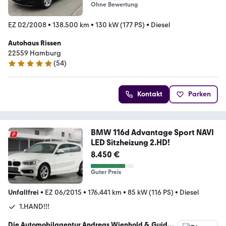
Ohne Bewertung
EZ 02/2008
•
138.500 km
•
130 kW (177 PS)
•
Diesel
Autohaus Rissen
22559 Hamburg
(
54
)
5 Sterne
Kontakt
Parken
BMW 116d Advantage Sport NAVI
LED Sitzheizung 2.HD!
8.450 €
Guter Preis
Unfallfrei
•
EZ 06/2015
•
176.441 km
•
85 kW (116 PS)
•
Diesel
1.HAND!!!
Die Automobilagentur Andreas Wienhold & Guido