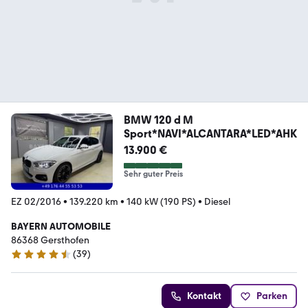
BMW 120 d M
Sport*NAVI*ALCANTARA*LED*AHK
13.900 €
Sehr guter Preis
EZ 02/2016
•
139.220 km
•
140 kW (190 PS)
•
Diesel
BAYERN AUTOMOBILE
86368 Gersthofen
(
39
)
4.4 Sterne
Kontakt
Parken