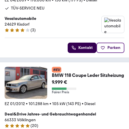
EZ 04/2009
•
178.000 km
•
130 kW (177 PS)
•
Diesel
TÜV-SERVICE NEU
Vesalautomobile
24629 Kisdorf
(
3
)
4.1 Sterne
Kontakt
Parken
NEU
BMW 118 Coupe Leder Sitzheizung
9.999 €
Fairer Preis
EZ 01/2012
•
101.288 km
•
105 kW (143 PS)
•
Diesel
Deal&Drive Jahres- und Gebrauchtwagenhandel
66333 Völklingen
(
20
)
5 Sterne