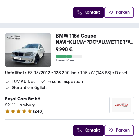
Kontakt
Parken
BMW 118d Coupe
NAVI*KLIMA*PDC*ALLWETTER*AN
DROID*TOP*
9.990 €
Fairer Preis
Unfallfrei
•
EZ 05/2012
•
128.200 km
•
105 kW (143 PS)
•
Diesel
TÜV AU Neu
Frische Inspektion
Garantie möglich
Royal Cars GmbH
22111 Hamburg
(
248
)
4.8 Sterne
Kontakt
Parken