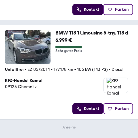
Kontakt
Parken
BMW 118 1 Limousine 5-trg. 118 d
6.999 €
Sehr guter Preis
Unfallfrei
•
EZ 05/2014
•
177.178 km
•
105 kW (143 PS)
•
Diesel
KFZ-Handel Kamal
09125 Chemnitz
Kontakt
Parken