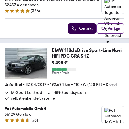
Delbressine
52457 Aldenhoven
(
326
)
4.8 Sterne
Kontakt
Parken
BMW 118d xDrive Sport-Line Navi
HiFi PDC GRA SHZ
9.495 €
Fairer Preis
Unfallfrei
•
EZ 04/2017
•
192.694 km
•
110 kW (150 PS)
•
Diesel
M-Sport Lenkrad
HiFi-Soundsystem
selbstlenkende Systeme
Pat Automobile GmbH
36129 Gersfeld
(
381
)
4.6 Sterne