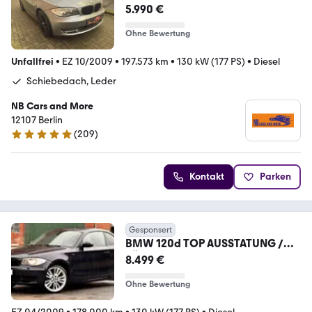
18Zoll!!!
5.990 €
Ohne Bewertung
Unfallfrei
•
EZ 10/2009
•
197.573 km
•
130 kW (177 PS)
•
Diesel
Schiebedach, Leder
NB Cars and More
12107 Berlin
(
209
)
5 Sterne
Kontakt
Parken
Gesponsert
BMW 120d TOP AUSSTATUNG /
TÜV-SERVICE NEU
8.499 €
Ohne Bewertung