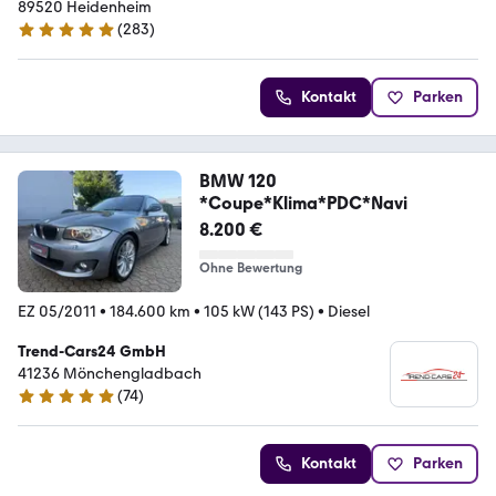
89520 Heidenheim
(
283
)
4.9 Sterne
Kontakt
Parken
BMW 120
*Coupe*Klima*PDC*Navi
8.200 €
Ohne Bewertung
EZ 05/2011
•
184.600 km
•
105 kW (143 PS)
•
Diesel
Trend-Cars24 GmbH
41236 Mönchengladbach
(
74
)
4.9 Sterne
Kontakt
Parken