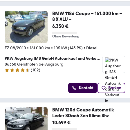
BMW 118d Coupe ~ 161.000 km ~
8 X ALU ~
6.350 €
Ohne Bewertung
EZ 08/2010
•
161.000 km
•
105 kW (143 PS)
•
Diesel
PKW Augsburg IMS GmbH Autoankauf und Verkauf
in Gersthofen bei Augsburg
86368 Gersthofen bei Augsburg
(
102
)
4.3 Sterne
Kontakt
Parken
BMW 120d Coupe Automatik
Leder SDach Xen Klima Shz
10.699 €