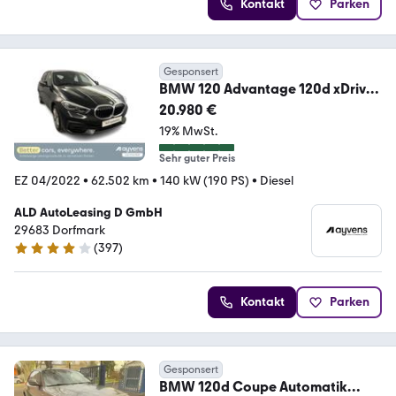
Kontakt
Parken
Gesponsert
BMW 120 Advantage 120d xDrive
Aut.
20.980 €
19% MwSt.
Sehr guter Preis
EZ 04/2022
•
62.502 km
•
140 kW (190 PS)
•
Diesel
ALD AutoLeasing D GmbH
29683 Dorfmark
(
397
)
3.8 Sterne
Kontakt
Parken
Gesponsert
BMW 120d Coupe Automatik