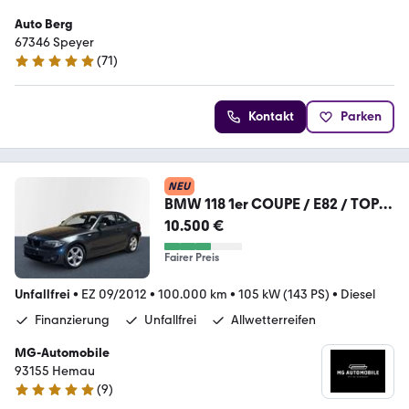
Auto Berg
67346 Speyer
(
71
)
5 Sterne
Kontakt
Parken
NEU
BMW 118 1er COUPE / E82 / TOP
ZUSTAND
10.500 €
Fairer Preis
Unfallfrei
•
EZ 09/2012
•
100.000 km
•
105 kW (143 PS)
•
Diesel
Finanzierung
Unfallfrei
Allwetterreifen
MG-Automobile
93155 Hemau
(
9
)
5 Sterne