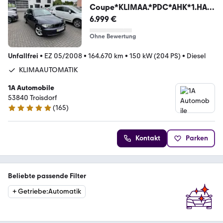
Coupe*KLIMAA.*PDC*AHK*1.HAN
D
6.999 €
Ohne Bewertung
Unfallfrei
•
EZ 05/2008
•
164.670 km
•
150 kW (204 PS)
•
Diesel
KLIMAAUTOMATIK
1A Automobile
53840 Troisdorf
(
165
)
4.8 Sterne
Kontakt
Parken
Beliebte passende Filter
+
Getriebe
:
Automatik