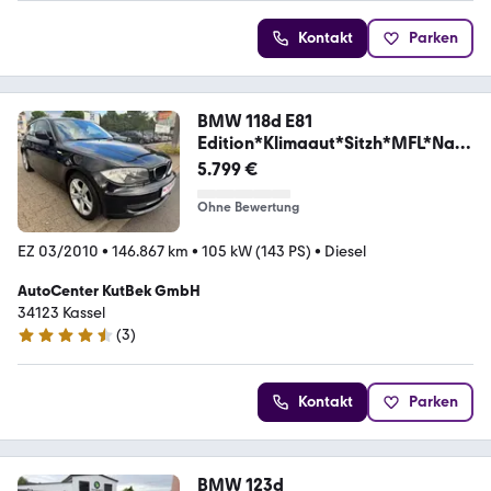
Kontakt
Parken
BMW 118d E81
Edition*Klimaaut*Sitzh*MFL*Navi
*
5.799 €
Ohne Bewertung
EZ 03/2010
•
146.867 km
•
105 kW (143 PS)
•
Diesel
AutoCenter KutBek GmbH
34123 Kassel
(
3
)
4.3 Sterne
Kontakt
Parken
BMW 123d