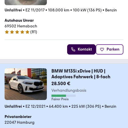
Unfallfrei
•
EZ 11/2017
•
108.000 km
•
100 kW (136 PS)
•
Benzin
Autohaus Unvar
69502 Hemsbach
(
81
)
5 Sterne
Kontakt
Parken
BMW M135i xDrive | HUD |
Adaptives Fahrwerk | 8-fach
28.500 €
Verhandlungsbasis
Fairer Preis
Unfallfrei
•
EZ 12/2021
•
64.400 km
•
225 kW (306 PS)
•
Benzin
Privatanbieter
22047 Hamburg