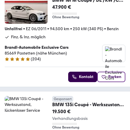
BMW 1er M Coupé / DE /KW /CAE
/Performance /Garantie
47.900 €
Ohne Bewertung
Unfallfrei
•
EZ 06/2011
•
94.500 km
•
250 kW (340 PS)
•
Benzin
Finz. & Inz. möglich
Brandl-Automobile Exclusive Cars
85669 Pastetten (nähe München)
(
204
)
4.9 Sterne
Kontakt
Parken
Gesponsert
BMW 135i Coupé - Werkszustand,
lückenloser Service
19.500 €
Verhandlungsbasis
Ohne Bewertung