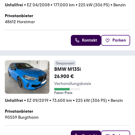
Unfallfrei
•
EZ 04/2008
•
177.000 km
•
225 kW (306 PS)
•
Benzin
Privatanbieter
48612 Horstmar
Kontakt
Parken
Gesponsert
BMW M135i
26.900 €
Verhandlungsbasis
Fairer Preis
Unfallfrei
•
EZ 09/2019
•
73.600 km
•
225 kW (306 PS)
•
Benzin
Privatanbieter
90559 Burgthann