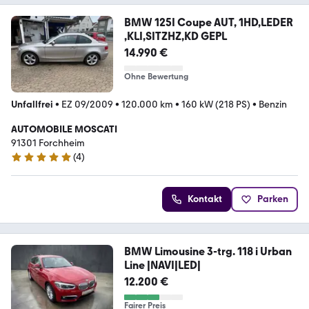
BMW 125I Coupe AUT, 1HD,LEDER
,KLI,SITZHZ,KD GEPL
14.990 €
Ohne Bewertung
Unfallfrei
•
EZ 09/2009
•
120.000 km
•
160 kW (218 PS)
•
Benzin
AUTOMOBILE MOSCATI
91301 Forchheim
(
4
)
5 Sterne
Kontakt
Parken
BMW Limousine 3-trg. 118 i Urban
Line |NAVI|LED|
12.200 €
Fairer Preis