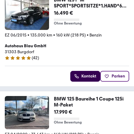
SPORT*SPORTSITZE*1.HAND*6
GANG SCHALTER
16.490 €
Ohne Bewertung
EZ 06/2015
•
135.000 km
•
160 kW (218 PS)
•
Benzin
Autohaus Blau GmbH
31303 Burgdorf
(
42
)
4.9 Sterne
Kontakt
Parken
BMW 125 Baureihe 1 Coupe 125i
M-Paket
17.990 €
Ohne Bewertung