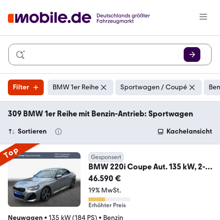
Filter
BMW 1er Reihe
Sportwagen / Coupé
Ben
309 BMW 1er Reihe mit Benzin-Antrieb: Sportwagen
Sortieren
Kachelansicht
Top
Gesponsert
BMW 220i Coupe Aut. 135 kW, 2-
türig
46.590 €
19% MwSt.
Erhöhter Preis
Neuwagen
•
135 kW (184 PS)
•
Benzin