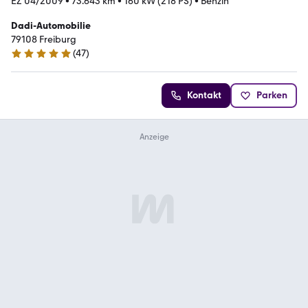
EZ 04/2009
•
73.643 km
•
160 kW (218 PS)
•
Benzin
Dadi-Automobilie
79108 Freiburg
(
47
)
5 Sterne
Kontakt
Parken