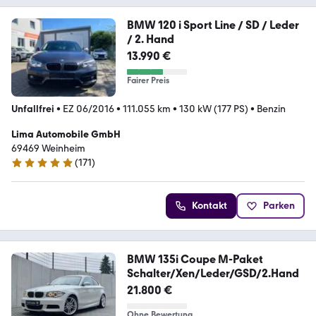
BMW 120 i Sport Line / SD / Leder
/ 2. Hand
13.990 €
Fairer Preis
Unfallfrei
•
EZ 06/2016
•
111.055 km
•
130 kW (177 PS)
•
Benzin
Lima Automobile GmbH
69469 Weinheim
(
171
)
4.8 Sterne
Kontakt
Parken
BMW 135i Coupe M-Paket
Schalter/Xen/Leder/GSD/2.Hand
21.800 €
Ohne Bewertung