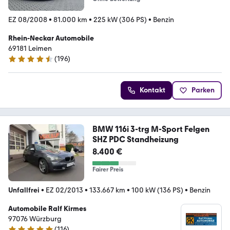
EZ 08/2008
•
81.000 km
•
225 kW (306 PS)
•
Benzin
Rhein-Neckar Automobile
69181 Leimen
(
196
)
4.4 Sterne
Kontakt
Parken
BMW 116i 3-trg M-Sport Felgen
SHZ PDC Standheizung
8.400 €
Fairer Preis
Unfallfrei
•
EZ 02/2013
•
133.667 km
•
100 kW (136 PS)
•
Benzin
Automobile Ralf Kirmes
97076 Würzburg
(
116
)