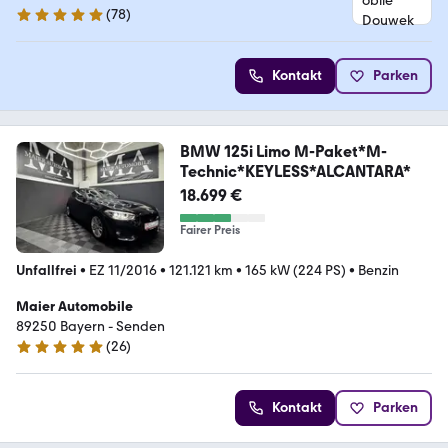
(
78
)
4.8 Sterne
Kontakt
Parken
BMW 125i Limo M-Paket*M-
Technic*KEYLESS*ALCANTARA*
18.699 €
Fairer Preis
Unfallfrei
•
EZ 11/2016
•
121.121 km
•
165 kW (224 PS)
•
Benzin
Maier Automobile
89250 Bayern - Senden
(
26
)
4.8 Sterne
Kontakt
Parken