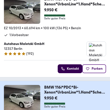
Xenon*UrbanLine*1.Hand*Scheck
heft*
9.950 €
Sehr guter Preis
EZ 10/2013
•
60.694 km
•
100 kW (136 PS)
•
Benzin
1.Vorbesitzer
Autohaus Maletzki GmbH
12357 Berlin
(
192
)
4.9 Sterne
Kontakt
Parken
BMW 116i*PDC*Bi-
Xenon*UrbanLine*1.Hand*Scheck
heft*
9.950 €
Sehr guter Preis