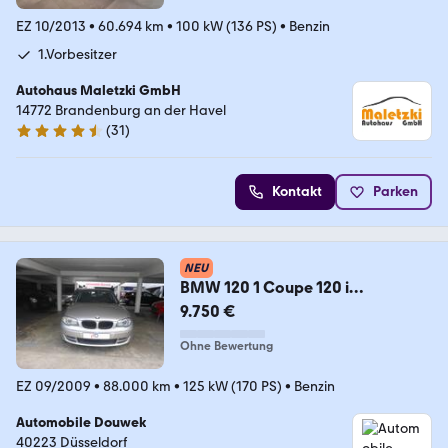
EZ 10/2013
•
60.694 km
•
100 kW (136 PS)
•
Benzin
1.Vorbesitzer
Autohaus Maletzki GmbH
14772 Brandenburg an der Havel
(
31
)
4.4 Sterne
Kontakt
Parken
NEU
BMW 120 1 Coupe 120 i
AUTOMATIK
9.750 €
Ohne Bewertung
EZ 09/2009
•
88.000 km
•
125 kW (170 PS)
•
Benzin
Automobile Douwek
40223 Düsseldorf