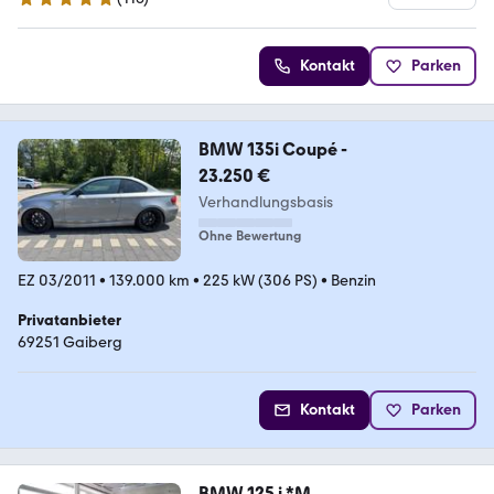
4.9 Sterne
Kontakt
Parken
BMW 135i Coupé -
23.250 €
Verhandlungsbasis
Ohne Bewertung
EZ 03/2011
•
139.000 km
•
225 kW (306 PS)
•
Benzin
Privatanbieter
69251 Gaiberg
Kontakt
Parken
BMW 125 i *M