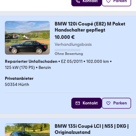
Kontakt
Parken
BMW 120i Coupé (E82) M Paket
Handschalter gepflegt
10.000 €
Verhandlungsbasis
Ohne Bewertung
Reparierter Unfallschaden
•
EZ 05/2011
•
102.000 km
•
125 kW (170 PS)
•
Benzin
Privatanbieter
50354 Hürth
Kontakt
Parken
BMW 135i Coupé LCI | N55 | DKG |
Originalzustand