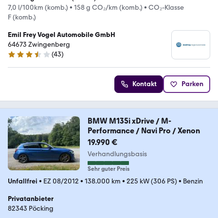
7,0 l/100km (komb.)
•
158 g CO₂/km (komb.)
•
CO₂-Klasse
F (komb.)
Emil Frey Vogel Automobile GmbH
64673 Zwingenberg
(
43
)
3.7 Sterne
Kontakt
Parken
BMW M135i xDrive / M-
Performance / Navi Pro / Xenon
19.990 €
Verhandlungsbasis
Sehr guter Preis
Unfallfrei
•
EZ 08/2012
•
138.000 km
•
225 kW (306 PS)
•
Benzin
Privatanbieter
82343 Pöcking