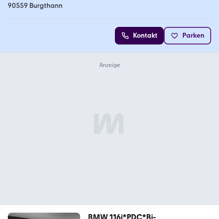
90559 Burgthann
Kontakt
Parken
BMW 116i*PDC*Bi-