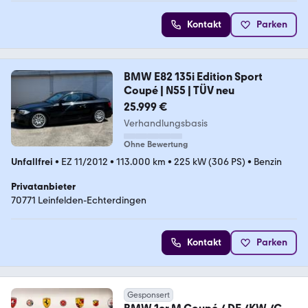
Kontakt
Parken
BMW E82 135i Edition Sport
Coupé | N55 | TÜV neu
25.999 €
Verhandlungsbasis
Ohne Bewertung
Unfallfrei
•
EZ 11/2012
•
113.000 km
•
225 kW (306 PS)
•
Benzin
Privatanbieter
70771 Leinfelden-Echterdingen
Kontakt
Parken
Gesponsert