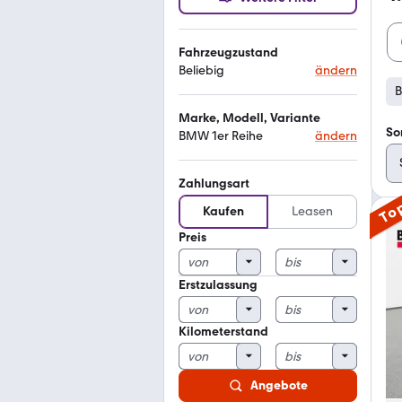
Fahrzeugzustand
Beliebig
ändern
B
Marke, Modell, Variante
So
BMW 1er Reihe
ändern
Zahlungsart
To
Kaufen
Leasen
Preis
Erstzulassung
Kilometerstand
Angebote