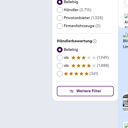
Beliebig
Händler
(
2.715
)
Privatanbieter
(
1.328
)
Firmenfahrzeuge
(
2
)
Händlerbewertung
Beliebig
ab
(
1.949
)
3 Sterne
ab
(
1.888
)
4 Sterne
(
361
)
ab
5 Sterne
Weitere Filter