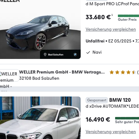
d M Sport PRO LCProf Pan
¹
33.680 €
Guter Preis
Versicherung vergleichen
Unfallfrei
•
EZ 05/2025
•
7
Navi
WELLER Premium GmbH - BMW Vertragshändler - MINI Servicebetrieb
(
4.5 Sterne
32108 Bad Salzuflen
BMW 120
Gesponsert
d xDrive AUTOMATIK*LE
16.490 €
Sehr guter Pre
Versicherung vergleichen