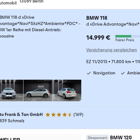
13089 Berlin
BMW 118
d xDrive Advantage*Navi
14.999 €
Fairer Preis
Versicherung vergleichen
EZ 11/2015
•
71.800 km
•
11
Navigation
Ambie
to Frank & Tan GmbH
(
169
)
4.6 Sterne
839 Schmelz
BMW 120
Gesponsert