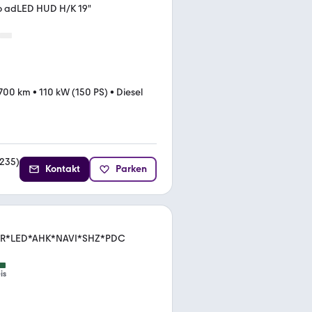
o adLED HUD H/K 19"
.700 km
•
110 kW (150 PS)
•
Diesel
235
)
Kontakt
Parken
DER*LED*AHK*NAVI*SHZ*PDC
is