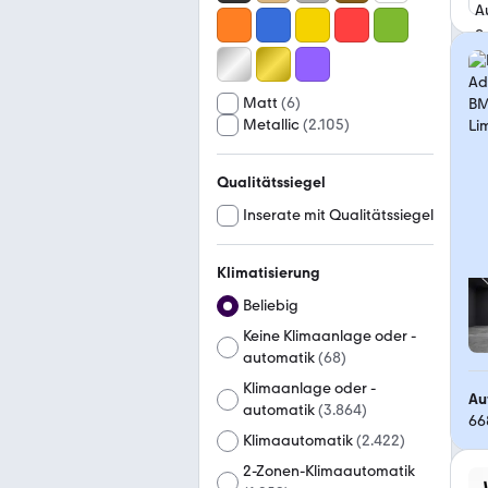
Matt
(
6
)
Metallic
(
2.105
)
Qualitätssiegel
Inserate mit Qualitätssiegel
Klimatisierung
Beliebig
Keine Klimaanlage oder -
automatik
(
68
)
Klimaanlage oder -
Au
automatik
(
3.864
)
66
Klimaautomatik
(
2.422
)
2-Zonen-Klimaautomatik