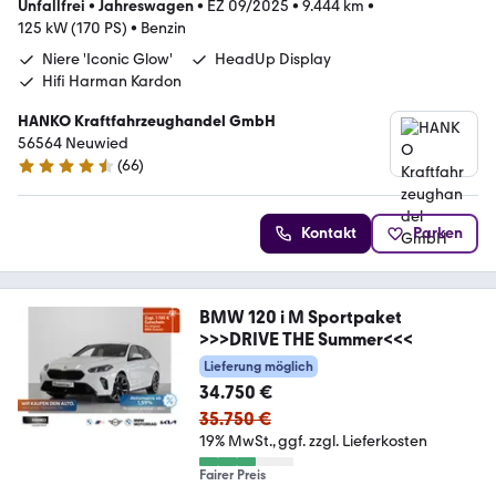
Unfallfrei
•
Jahreswagen
•
EZ 09/2025
•
9.444 km
•
125 kW (170 PS)
•
Benzin
Niere 'Iconic Glow'
HeadUp Display
Hifi Harman Kardon
HANKO Kraftfahrzeughandel GmbH
56564 Neuwied
(
66
)
4.3 Sterne
Kontakt
Parken
BMW 120 i M Sportpaket
>>>DRIVE THE Summer<<<
Lieferung möglich
34.750 €
35.750 €
19% MwSt.
ggf. zzgl. Lieferkosten
Fairer Preis