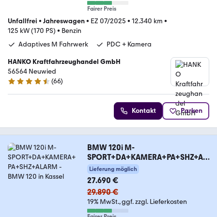
Fairer Preis
Unfallfrei
•
Jahreswagen
•
EZ 07/2025
•
12.340 km
•
125 kW (170 PS)
•
Benzin
Adaptives M Fahrwerk
PDC + Kamera
HANKO Kraftfahrzeughandel GmbH
56564 Neuwied
(
66
)
4.3 Sterne
Kontakt
Parken
BMW 120i M-
SPORT+DA+KAMERA+PA+SHZ+AL
ARM
Lieferung möglich
27.690 €
29.890 €
19% MwSt.
ggf. zzgl. Lieferkosten
Fairer Preis