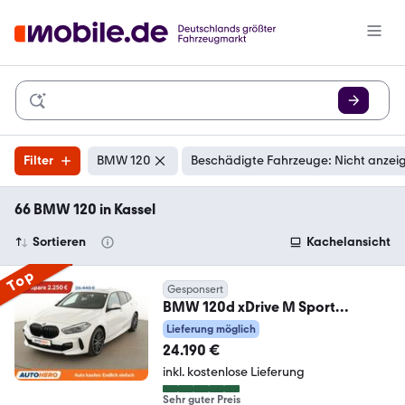
Filter
BMW 120
Beschädigte Fahrzeuge: Nicht anzei
66 BMW 120 in Kassel
Sortieren
Kachelansicht
Top
Gesponsert
BMW 120d xDrive M Sport
Aut.*NAVI*LED*PDC*TEMPO*SHZ
Lieferung möglich
*
24.190 €
inkl. kostenlose Lieferung
Sehr guter Preis