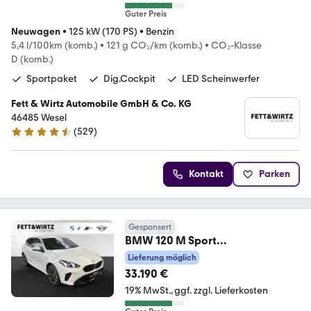
Guter Preis
Neuwagen
•
125 kW (170 PS)
•
Benzin
5,4 l/100km (komb.)
•
121 g CO₂/km (komb.)
•
CO₂-Klasse
D (komb.)
Sportpaket
Dig.Cockpit
LED Scheinwerfer
Fett & Wirtz Automobile GmbH & Co. KG
46485 Wesel
(
529
)
4.5 Sterne
Kontakt
Parken
Gesponsert
BMW 120 M Sport
Exterieur|DrivingAssist.|Parkass.
Lieferung möglich
33.190 €
19% MwSt.
ggf. zzgl. Lieferkosten