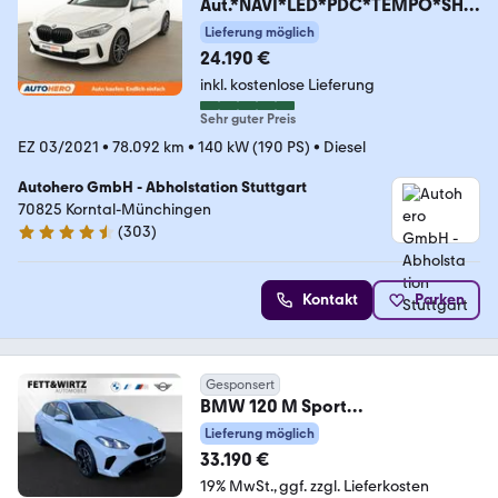
Aut.*NAVI*LED*PDC*TEMPO*SHZ
*
Lieferung möglich
24.190 €
inkl. kostenlose Lieferung
Sehr guter Preis
EZ 03/2021
•
78.092 km
•
140 kW (190 PS)
•
Diesel
Autohero GmbH - Abholstation Stuttgart
70825 Korntal-Münchingen
(
303
)
4.4 Sterne
Kontakt
Parken
Gesponsert
BMW 120 M Sport
Exterieur|DrivingAssist.|Parkass.
Lieferung möglich
33.190 €
19% MwSt.
ggf. zzgl. Lieferkosten