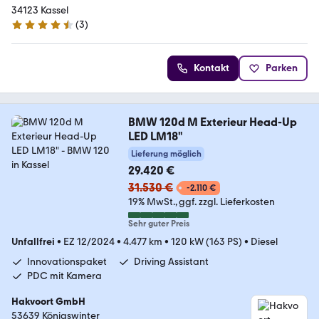
34123 Kassel
(
3
)
4.3 Sterne
Kontakt
Parken
BMW 120d M Exterieur Head-Up
LED LM18"
Lieferung möglich
29.420 €
31.530 €
-2.110 €
19% MwSt.
ggf. zzgl. Lieferkosten
Sehr guter Preis
Unfallfrei
•
EZ 12/2024
•
4.477 km
•
120 kW (163 PS)
•
Diesel
Innovationspaket
Driving Assistant
PDC mit Kamera
Hakvoort GmbH
53639 Königswinter