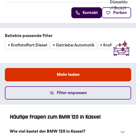
Kontakt
Parken
Beliebte passende Filter
+
Kraftstoffart
:
Diesel
+
Getriebe
:
Automatik
+
Kraftstoffart
:
Ben
Mehr laden
Filter anpassen
Häufige Fragen zum BMW 120 in Kassel
Wie viel kostet der BMW 120 in Kassel?