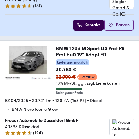
(
161
)
4.7 Sterne
Kontakt
Parken
BMW 120d M Sport DA Prof PA
Prof HuD 19'' AdapLED
Lieferung möglich
30.780 €
32.990 €
-2.210 €
19% MwSt.
ggf. zzgl. Lieferkosten
Sehr guter Preis
EZ 04/2025
•
20.721 km
•
120 kW (163 PS)
•
Diesel
BMW Niere Iconic Glow
Procar Automobile Düsseldorf GmbH
40595 Düsseldorf
(
194
)
4.7 Sterne