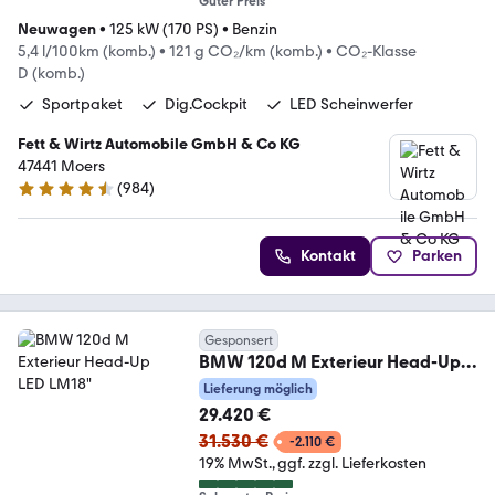
Guter Preis
Neuwagen
•
125 kW (170 PS)
•
Benzin
5,4 l/100km (komb.)
•
121 g CO₂/km (komb.)
•
CO₂-Klasse
D (komb.)
Sportpaket
Dig.Cockpit
LED Scheinwerfer
Fett & Wirtz Automobile GmbH & Co KG
47441 Moers
(
984
)
4.4 Sterne
Kontakt
Parken
Gesponsert
BMW 120d M Exterieur Head-Up
LED LM18"
Lieferung möglich
29.420 €
31.530 €
-2.110 €
19% MwSt.
ggf. zzgl. Lieferkosten