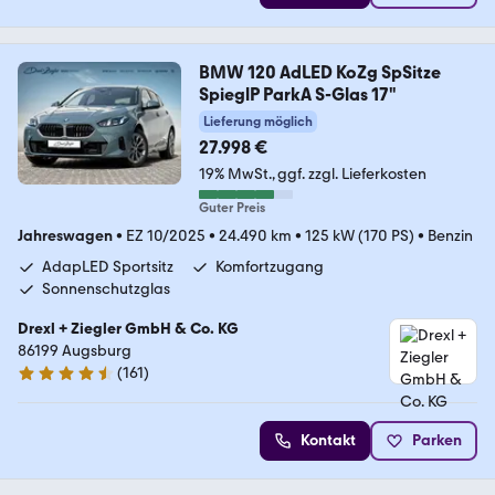
BMW 120 AdLED KoZg SpSitze
SpieglP ParkA S-Glas 17"
Lieferung möglich
27.998 €
19% MwSt.
ggf. zzgl. Lieferkosten
Guter Preis
Jahreswagen
•
EZ 10/2025
•
24.490 km
•
125 kW (170 PS)
•
Benzin
AdapLED Sportsitz
Komfortzugang
Sonnenschutzglas
Drexl + Ziegler GmbH & Co. KG
86199 Augsburg
(
161
)
4.7 Sterne
Kontakt
Parken