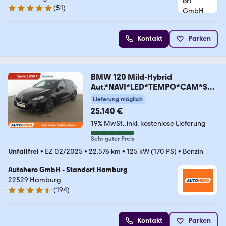
(
51
)
5 Sterne
Kontakt
Parken
BMW 120 Mild-Hybrid
Aut.*NAVI*LED*TEMPO*CAM*SHZ
*ALU*
Lieferung möglich
25.140 €
19% MwSt.
inkl. kostenlose Lieferung
Sehr guter Preis
Unfallfrei
•
EZ 02/2025
•
22.576 km
•
125 kW (170 PS)
•
Benzin
Autohero GmbH - Standort Hamburg
22529 Hamburg
(
194
)
4.6 Sterne
Kontakt
Parken