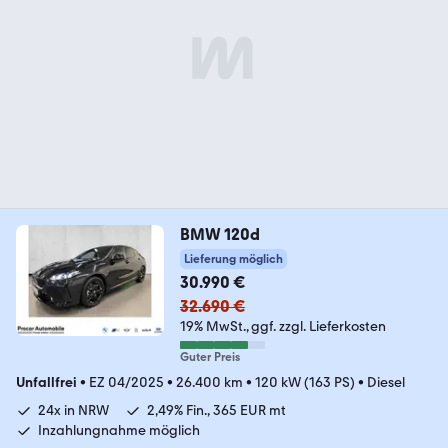
BMW 120d
Lieferung möglich
30.990 €
32.690 €
19% MwSt.
ggf. zzgl. Lieferkosten
Guter Preis
Unfallfrei
•
EZ 04/2025
•
26.400 km
•
120 kW (163 PS)
•
Diesel
24x in NRW
2,49% Fin., 365 EUR mt
Inzahlungnahme möglich