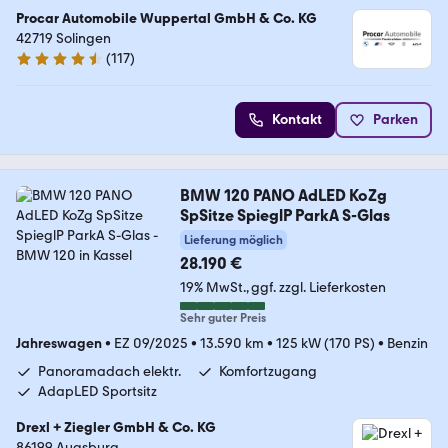
Procar Automobile Wuppertal GmbH & Co. KG
42719 Solingen
(
117
)
4.6 Sterne
Kontakt
Parken
BMW 120 PANO AdLED KoZg
SpSitze SpieglP ParkA S-Glas
Lieferung möglich
28.190 €
19% MwSt.
ggf. zzgl. Lieferkosten
Sehr guter Preis
Jahreswagen
•
EZ 09/2025
•
13.590 km
•
125 kW (170 PS)
•
Benzin
Panoramadach elektr.
Komfortzugang
AdapLED Sportsitz
Drexl + Ziegler GmbH & Co. KG
86199 Augsburg