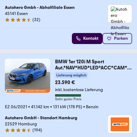
Autohero Gmbh - Abholfiliale Essen
45141 Essen
(
32
)
4.7 Sterne
Kontakt
Parken
BMW 1er 120i M Sport
Aut.*NAV*HUD*LED*ACC*CAM*P
DC*
Lieferung möglich
23.590 €
inkl. kostenlose Lieferung
Sehr guter Preis
EZ 06/2021
•
41.142 km
•
131 kW (178 PS)
•
Benzin
Autohero GmbH - Standort Hamburg
22529 Hamburg
(
194
)
4.6 Sterne