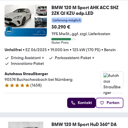
BMW 120 M Sport AHK ACC SHZ
2ZK QI KZU adp.LED
Lieferung möglich
30.290 €
19% MwSt.
ggf. zzgl. Lieferkosten
Guter Preis
Unfallfrei
•
EZ 06/2025
•
19.000 km
•
125 kW (170 PS)
•
Benzin
Driving Assistant +
Parkassistent-Paket +
Innovations-Paket
Autohaus Straußberger
90574 Buchschwabach bei Nürnberg
(
1658
)
4.9 Sterne
Kontakt
Parken
BMW 120 M Sport HuD 360° DA