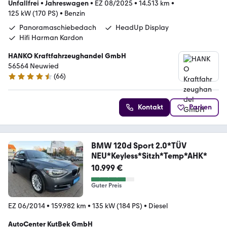
Unfallfrei
•
Jahreswagen
•
EZ 08/2025
•
14.513 km
•
125 kW (170 PS)
•
Benzin
Panoramaschiebedach
HeadUp Display
Hifi Harman Kardon
HANKO Kraftfahrzeughandel GmbH
56564 Neuwied
(
66
)
4.3 Sterne
Kontakt
Parken
BMW 120d Sport 2.0*TÜV
NEU*Keyless*Sitzh*Temp*AHK*
10.999 €
Guter Preis
EZ 06/2014
•
159.982 km
•
135 kW (184 PS)
•
Diesel
AutoCenter KutBek GmbH