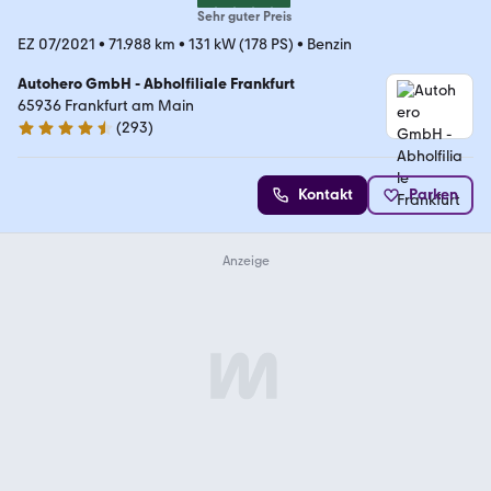
Sehr guter Preis
EZ 07/2021
•
71.988 km
•
131 kW (178 PS)
•
Benzin
Autohero GmbH - Abholfiliale Frankfurt
65936 Frankfurt am Main
(
293
)
4.6 Sterne
Kontakt
Parken