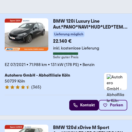
BMW 120i Luxury Line
Aut.*PANO*NAVI*HUD*LED*TEMP
O*SH
Lieferung möglich
22.140 €
inkl. kostenlose Lieferung
Sehr guter Preis
EZ 07/2021
•
71.988 km
•
131 kW (178 PS)
•
Benzin
Autohero GmbH - Abholfiliale Köln
50739 Köln
(
365
)
4.6 Sterne
Kontakt
Parken
BMW 120d xDrive M Sport