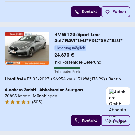
Kontakt
Parken
BMW 120i Sport Line
Aut.*NAVI*LED*PDC*SHZ*ALU*
Lieferung möglich
24.670 €
inkl. kostenlose Lieferung
Sehr guter Preis
Unfallfrei
•
EZ 05/2023
•
26.954 km
•
131 kW (178 PS)
•
Benzin
Autohero GmbH - Abholstation Stuttgart
70825 Korntal-Münchingen
(
303
)
4.4 Sterne
Kontakt
Parken