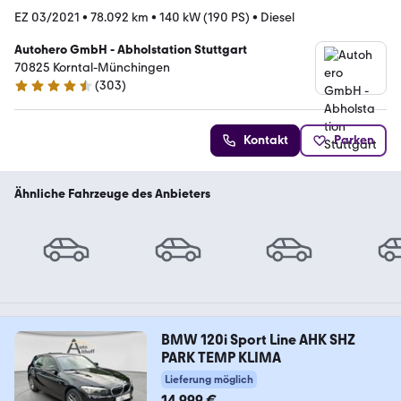
EZ 03/2021
•
78.092 km
•
140 kW (190 PS)
•
Diesel
Autohero GmbH - Abholstation Stuttgart
70825 Korntal-Münchingen
(
303
)
4.4 Sterne
Kontakt
Parken
Ähnliche Fahrzeuge des Anbieters
BMW 120i Sport Line AHK SHZ
PARK TEMP KLIMA
Lieferung möglich
14.999 €