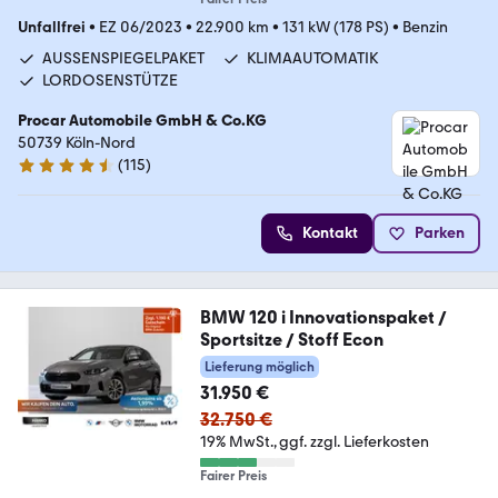
Unfallfrei
•
EZ 06/2023
•
22.900 km
•
131 kW (178 PS)
•
Benzin
AUSSENSPIEGELPAKET
KLIMAAUTOMATIK
LORDOSENSTÜTZE
Procar Automobile GmbH & Co.KG
50739 Köln-Nord
(
115
)
4.7 Sterne
Kontakt
Parken
BMW 120 i Innovationspaket /
Sportsitze / Stoff Econ
Lieferung möglich
31.950 €
32.750 €
19% MwSt.
ggf. zzgl. Lieferkosten
Fairer Preis