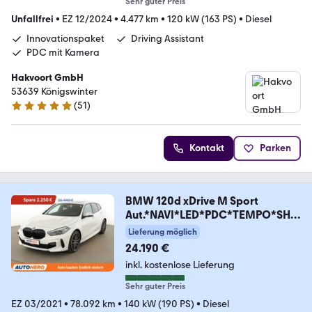
Sehr guter Preis
Unfallfrei
•
EZ 12/2024
•
4.477 km
•
120 kW (163 PS)
•
Diesel
Innovationspaket
Driving Assistant
PDC mit Kamera
Hakvoort GmbH
53639 Königswinter
(
51
)
5 Sterne
Kontakt
Parken
BMW 120d xDrive M Sport
Aut.*NAVI*LED*PDC*TEMPO*SHZ
*
Lieferung möglich
24.190 €
inkl. kostenlose Lieferung
Sehr guter Preis
EZ 03/2021
•
78.092 km
•
140 kW (190 PS)
•
Diesel