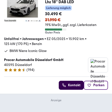
Lhz 18'' DAB LED
Lieferung möglich
30.490 €
31.990 €
19% MwSt.
ggf. zzgl. Lieferkosten
Guter Preis
Unfallfrei
•
Jahreswagen
•
EZ 05/2025
•
15.902 km
•
125 kW (170 PS)
•
Benzin
BMW Niere Iconic Glow
Procar Automobile Düsseldorf GmbH
40595 Düsseldorf
(
194
)
4.7 Sterne
Kontakt
Parken