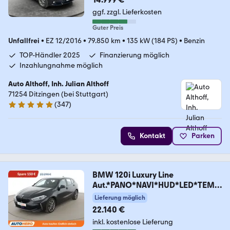
ggf. zzgl. Lieferkosten
Guter Preis
Unfallfrei
•
EZ 12/2016
•
79.850 km
•
135 kW (184 PS)
•
Benzin
TOP-Händler 2025
Finanzierung möglich
Inzahlungnahme möglich
Auto Althoff, Inh. Julian Althoff
71254 Ditzingen (bei Stuttgart)
(
347
)
4.8 Sterne
Kontakt
Parken
BMW 120i Luxury Line
Aut.*PANO*NAVI*HUD*LED*TEMP
O*SH
Lieferung möglich
22.140 €
inkl. kostenlose Lieferung