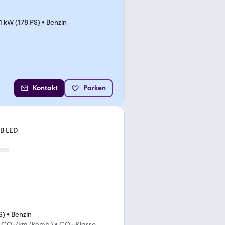
1 kW (178 PS)
•
Benzin
Kontakt
Parken
AB LED
S)
•
Benzin
g CO₂/km (komb.)
•
CO₂-Klasse