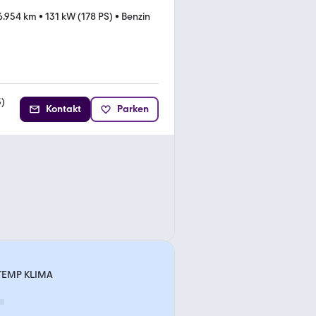
6.954 km
•
131 kW (178 PS)
•
Benzin
3
)
Kontakt
Parken
 TEMP KLIMA