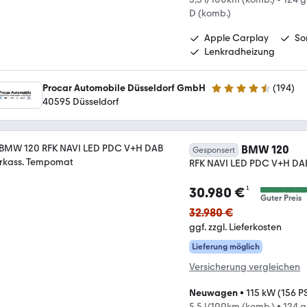
D (komb.)
Apple Carplay
So
Lenkradheizung
Procar Automobile Düsseldorf GmbH
(
194
)
4.7 Sterne
40595 Düsseldorf
BMW 120
Gesponsert
RFK NAVI LED PDC V+H DA
¹
30.980 €
Guter Preis
32.980 €
ggf. zzgl. Lieferkosten
Lieferung möglich
Versicherung vergleichen
Neuwagen
•
115 kW (156 P
5,5 l/100km (komb.)
•
124 