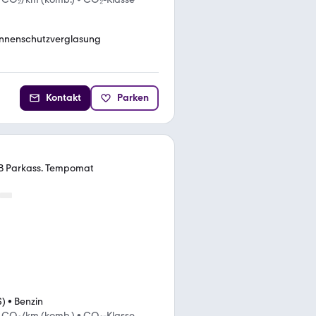
nnenschutzverglasung
Kontakt
Parken
B Parkass. Tempomat
S)
•
Benzin
g CO₂/km (komb.)
•
CO₂-Klasse