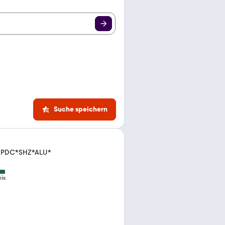
Suche speichern
ED*PDC*SHZ*ALU*
eis