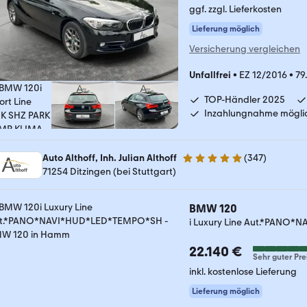
ggf. zzgl. Lieferkosten
Lieferung möglich
Versicherung vergleichen
Unfallfrei
•
EZ 12/2016
•
79
TOP-Händler 2025
Inzahlungnahme mögli
Auto Althoff, Inh. Julian Althoff
(
347
)
4.8 Sterne
71254 Ditzingen (bei Stuttgart)
BMW 120
i Luxury Line Aut.*PANO
22.140 €
Sehr guter Pre
inkl. kostenlose Lieferung
Lieferung möglich