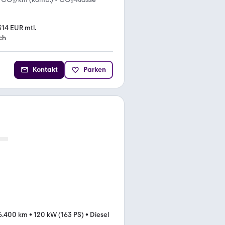
314 EUR mtl.
ch
Kontakt
Parken
6.400 km
•
120 kW (163 PS)
•
Diesel