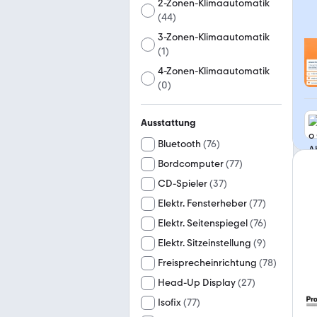
2-Zonen-Klimaautomatik
(
44
)
3-Zonen-Klimaautomatik
(
1
)
4-Zonen-Klimaautomatik
(
0
)
Ausstattung
Bluetooth
(
76
)
Bordcomputer
(
77
)
CD-Spieler
(
37
)
Elektr. Fensterheber
(
77
)
Elektr. Seitenspiegel
(
76
)
Elektr. Sitzeinstellung
(
9
)
Freisprecheinrichtung
(
78
)
Head-Up Display
(
27
)
Isofix
(
77
)