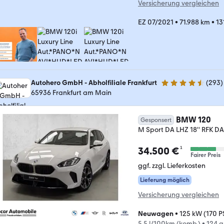
Versicherung vergleichen
EZ 07/2021
•
71.988 km
•
13
Autohero GmbH - Abholfiliale Frankfurt
(
293
)
4.6 Sterne
65936 Frankfurt am Main
BMW 120
Gesponsert
M Sport DA LHZ 18'' RFK D
¹
34.500 €
Fairer Preis
ggf. zzgl. Lieferkosten
Lieferung möglich
Versicherung vergleichen
Neuwagen
•
125 kW (170 P
5,5 l/100km (komb.)
•
124 