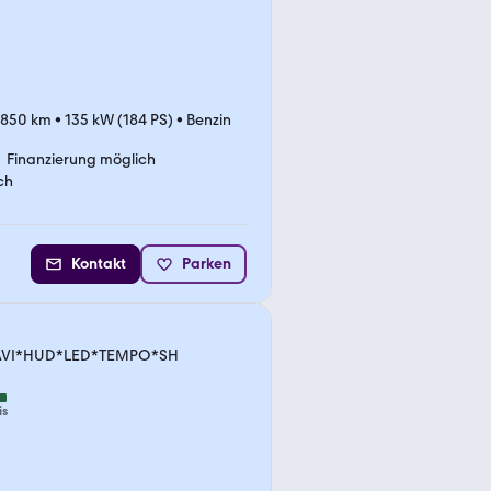
.850 km
•
135 kW (184 PS)
•
Benzin
Finanzierung möglich
ch
Kontakt
Parken
*NAVI*HUD*LED*TEMPO*SH
is