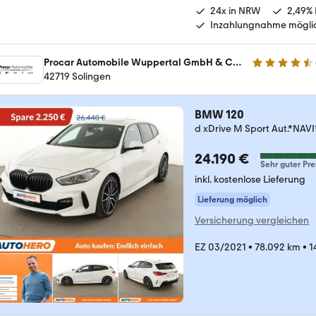
24x in NRW
2,49% 
Inzahlungnahme mögli
Procar Automobile Wuppertal GmbH & Co. KG
4.6 Sterne
42719 Solingen
BMW 120
d xDrive M Sport Aut.*N
24.190 €
Sehr guter Pre
inkl. kostenlose Lieferung
Lieferung möglich
Versicherung vergleichen
EZ 03/2021
•
78.092 km
•
1