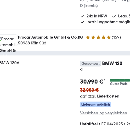
D (komb.)
24x in NRW
Leas. 
Inzahlungnahme mögli
Procar Automobile GmbH & Co.KG
(
159
)
4.8 Sterne
50968 Köln Süd
BMW 120
Gesponsert
d
¹
30.990 €
Guter Preis
32.980 €
ggf. zzgl. Lieferkosten
Lieferung möglich
Versicherung vergleichen
Unfallfrei
•
EZ 04/2025
•
2