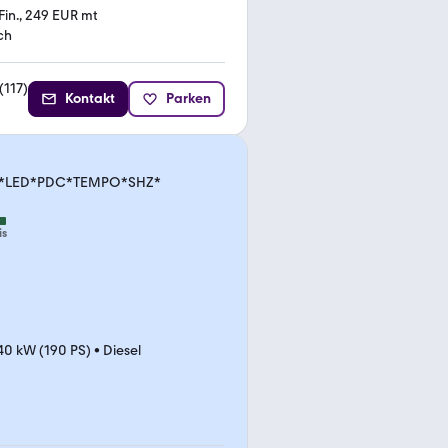
Fin., 249 EUR mt
ch
(
117
)
Kontakt
Parken
AVI*LED*PDC*TEMPO*SHZ*
is
40 kW (190 PS)
•
Diesel