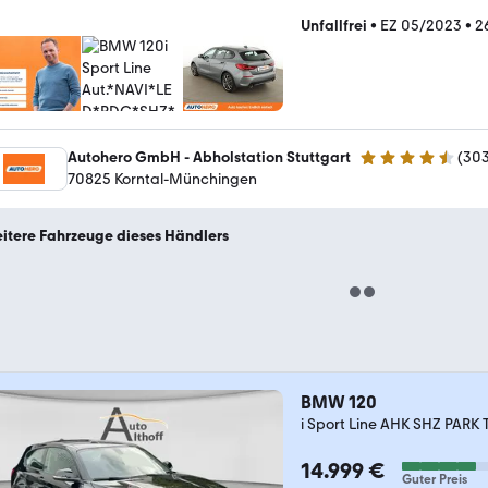
Unfallfrei
•
EZ 05/2023
•
2
Autohero GmbH - Abholstation Stuttgart
(
30
4.4 Sterne
70825 Korntal-Münchingen
itere Fahrzeuge dieses Händlers
BMW 120
i Sport Line AHK SHZ PARK
14.999 €
Guter Preis