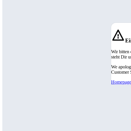
Ei
Wir bitten
steht Dir 
We apologi
Customer S
Homepag