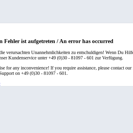
n Fehler ist aufgetreten / An error has occurred
 die verursachten Unannehmlichkeiten zu entschuldigen! Wenn Du Hilfe
unser Kundenservice unter +49 (0)30 - 81097 - 601 zur Verfügung.
se for any inconvenience! If you require assistance, please contact our
upport on +49 (0)30 - 81097 - 601.
e