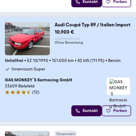
Kontakt
Parken
Audi Coupé Typ 89 / Italien Import
10.900 €
Ohne Bewertung
Unfallfrei
•
EZ 10/1990
•
151.000 km
•
82 kW (111 PS)
•
Benzin
Innenraum Super
GAS MONKEY´S Kartracing GmbH
33609 Bielefeld
(
12
)
4.7 Sterne
Kontakt
Parken
Gesponsert