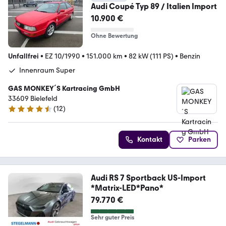
Audi Coupé Typ 89 / Italien Import
10.900 €
Ohne Bewertung
Unfallfrei
•
EZ 10/1990
•
151.000 km
•
82 kW (111 PS)
•
Benzin
Innenraum Super
GAS MONKEY´S Kartracing GmbH
33609 Bielefeld
(
12
)
4.7 Sterne
Kontakt
Parken
Audi RS 7 Sportback US-Import
*Matrix-LED*Pano*
79.770 €
Sehr guter Preis