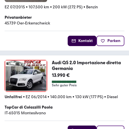
EZ 07/2015
•
107.500 km
•
200 kW (272 PS)
•
Benzin
Privatanbieter
45739 Oer-Erkenschwick
Kontakt
Parken
Audi Q5 2.0 Importazione diretta
Germania
13.990 €
Sehr guter Preis
Unfallfrei
•
EZ 06/2014
•
140.000 km
•
130 kW (177 PS)
•
Diesel
TopCar di Colazzilli Paola
IT-65015 Montesilvano