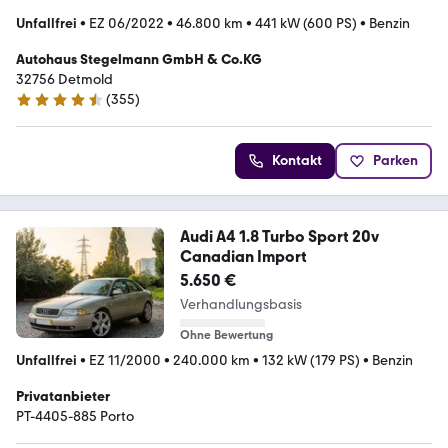
Unfallfrei
•
EZ 06/2022
•
46.800 km
•
441 kW (600 PS)
•
Benzin
Autohaus Stegelmann GmbH & Co.KG
32756 Detmold
(
355
)
4.5 Sterne
Kontakt
Parken
Audi A4 1.8 Turbo Sport 20v
Canadian Import
5.650 €
Verhandlungsbasis
Ohne Bewertung
Unfallfrei
•
EZ 11/2000
•
240.000 km
•
132 kW (179 PS)
•
Benzin
Privatanbieter
PT-4405-885 Porto