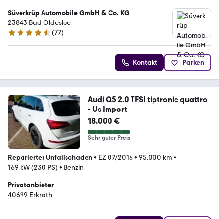
Süverkrüp Automobile GmbH & Co. KG
23843 Bad Oldesloe
(
77
)
4.7 Sterne
Kontakt
Parken
Audi Q5 2.0 TFSI tiptronic quattro
- Us Import
18.000 €
Sehr guter Preis
Reparierter Unfallschaden
•
EZ 07/2016
•
95.000 km
•
169 kW (230 PS)
•
Benzin
Privatanbieter
40699 Erkrath