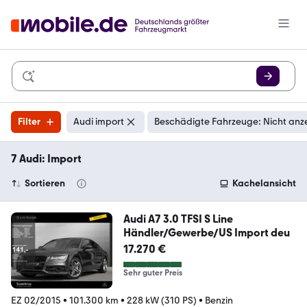
Filter
Audi import
Beschädigte Fahrzeuge: Nicht anz
7 Audi: Import
Sortieren
Kachelansicht
Audi A7 3.0 TFSI S Line
Händler/Gewerbe/US Import deu
17.270 €
Sehr guter Preis
EZ 02/2015
•
101.300 km
•
228 kW (310 PS)
•
Benzin