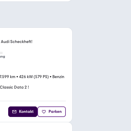
2 Audi Scheckheft!
ung
7.599 km
•
426 kW (579 PS)
•
Benzin
Classic Data 2 !
Kontakt
Parken