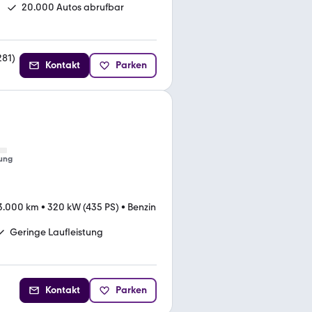
20.000 Autos abrufbar
281
)
Kontakt
Parken
ung
3.000 km
•
320 kW (435 PS)
•
Benzin
Geringe Laufleistung
Kontakt
Parken