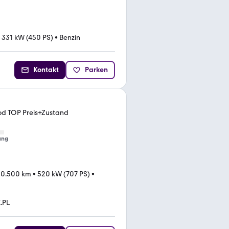
•
331 kW (450 PS)
•
Benzin
Kontakt
Parken
od TOP Preis+Zustand
ung
30.500 km
•
520 kW (707 PS)
•
.PL