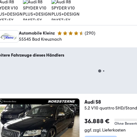
Automobile Kleinz
(
290
)
4.7 Sterne
55545 Bad Kreuznach
itere Fahrzeuge dieses Händlers
Audi S8
5.2 V10 quattro SHD/Stand
36.888 €
Ohne Bewert
ggf. zzgl. Lieferkosten