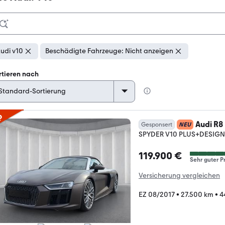
udi v10
Beschädigte Fahrzeuge: Nicht anzeigen
rtieren nach
p
Audi R8
Gesponsert
NEU
SPYDER V10 PLUS+DESIGN
119.900 €
Sehr guter Pr
Versicherung vergleichen
EZ 08/2017
•
27.500 km
•
4