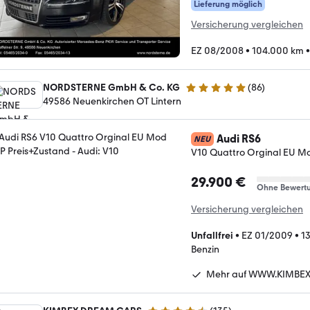
Lieferung möglich
Versicherung vergleichen
EZ 08/2008
•
104.000 km
NORDSTERNE GmbH & Co. KG
(
86
)
4.8 Sterne
49586 Neuenkirchen OT Lintern
Audi RS6
NEU
V10 Quattro Orginal EU M
29.900 €
Ohne Bewert
Versicherung vergleichen
Unfallfrei
•
EZ 01/2009
•
1
Benzin
Mehr auf WWW.KIMBEX