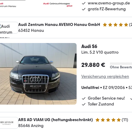
www.avemo-group.de
gratis FZ-Bewertung
Audi Zentrum Hanau AVEMO Hanau GmbH
(
4.9 Sterne
63452 Hanau
Audi S6
Lim. 5.2 V10 quattro
29.880 €
Ohne Bewert
Versicherung vergleichen
Unfallfrei
•
EZ 09/2006
•
5
Großer Service neu!
Toller Zustand
ARS AD VIAM UG (haftungsbeschränkt)
(
11
)
5 Sterne
85646 Anzing