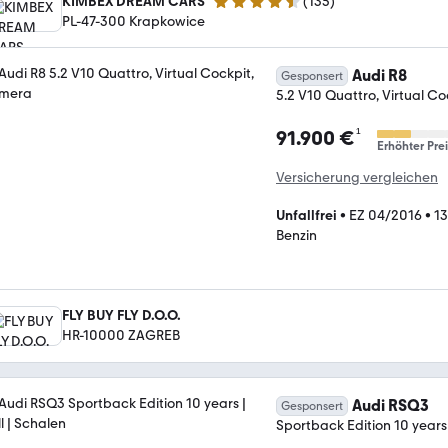
KIMBEX DREAM CARS
(
135
)
4.7 Sterne
PL-47-300 Krapkowice
Audi R8
Gesponsert
5.2 V10 Quattro, Virtual C
¹
91.900 €
Erhöhter Prei
Versicherung vergleichen
Unfallfrei
•
EZ 04/2016
•
1
Benzin
FLY BUY FLY D.O.O.
HR-10000 ZAGREB
Audi RSQ3
Gesponsert
Sportback Edition 10 years 