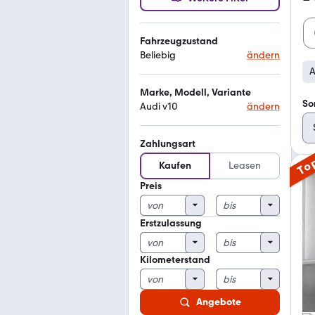
Fahrzeugzustand
Beliebig
ändern
A
Marke, Modell, Variante
So
Audi v10
ändern
Zahlungsart
To
Kaufen
Leasen
Preis
Erstzulassung
Kilometerstand
Angebote