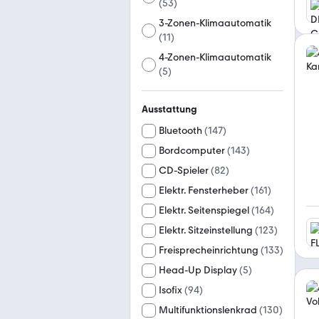
(
53
)
3-Zonen-Klimaautomatik
(
11
)
4-Zonen-Klimaautomatik
(
5
)
Ausstattung
Bluetooth
(
147
)
Bordcomputer
(
143
)
CD-Spieler
(
82
)
Elektr. Fensterheber
(
161
)
Elektr. Seitenspiegel
(
164
)
Elektr. Sitzeinstellung
(
123
)
Freisprecheinrichtung
(
133
)
Head-Up Display
(
5
)
Isofix
(
94
)
Multifunktionslenkrad
(
130
)