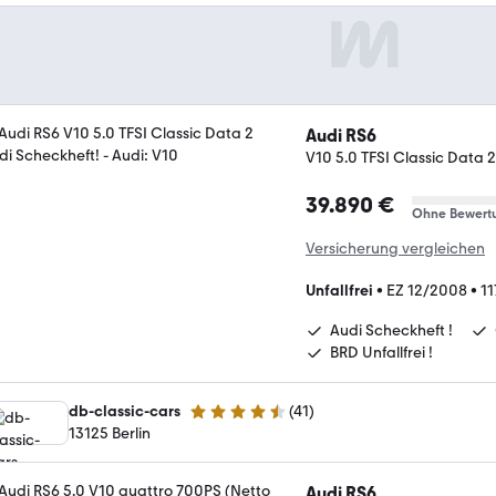
Audi RS6
V10 5.0 TFSI Classic Data 
39.890 €
Ohne Bewert
Versicherung vergleichen
Unfallfrei
•
EZ 12/2008
•
11
Audi Scheckheft !
BRD Unfallfrei !
db-classic-cars
(
41
)
4.7 Sterne
13125 Berlin
Audi RS6