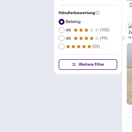
Händlerbewertung
Beliebig
ab
(
102
)
3 Sterne
ab
(
99
)
4 Sterne
(
25
)
ab
5 Sterne
Weitere Filter