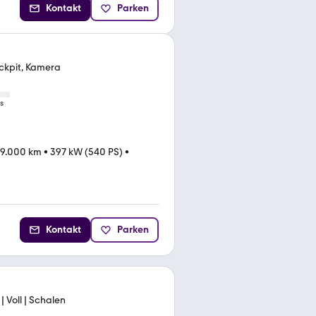
Kontakt
Parken
ockpit, Kamera
s
39.000 km
•
397 kW (540 PS)
•
Kontakt
Parken
| Voll | Schalen