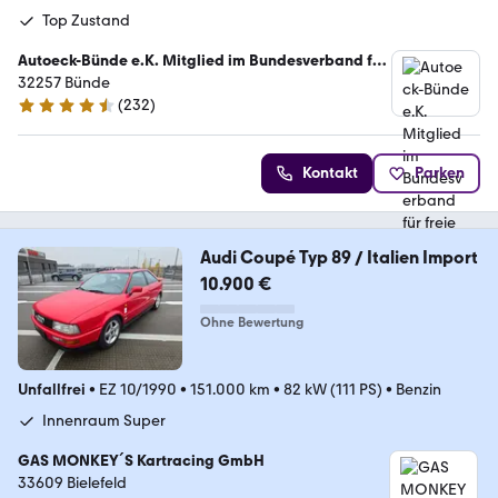
Top Zustand
Autoeck-Bünde e.K. Mitglied im Bundesverband für
freie KFZ Händler
32257 Bünde
(
232
)
4.5 Sterne
Kontakt
Parken
Audi Coupé Typ 89 / Italien Import
10.900 €
Ohne Bewertung
Unfallfrei
•
EZ 10/1990
•
151.000 km
•
82 kW (111 PS)
•
Benzin
Innenraum Super
GAS MONKEY´S Kartracing GmbH
33609 Bielefeld