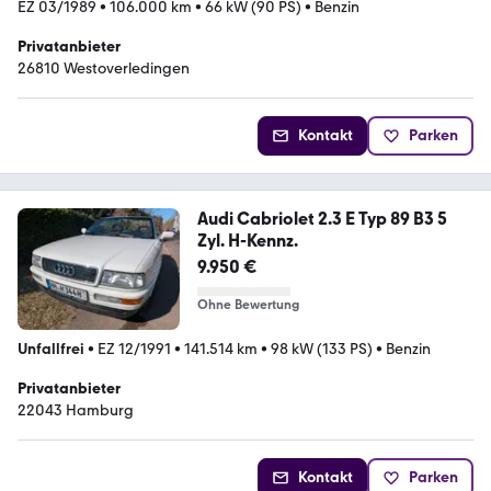
EZ 03/1989
•
106.000 km
•
66 kW (90 PS)
•
Benzin
Privatanbieter
26810 Westoverledingen
Kontakt
Parken
Audi Cabriolet 2.3 E Typ 89 B3 5
Zyl. H-Kennz.
9.950 €
Ohne Bewertung
Unfallfrei
•
EZ 12/1991
•
141.514 km
•
98 kW (133 PS)
•
Benzin
Privatanbieter
22043 Hamburg
Kontakt
Parken