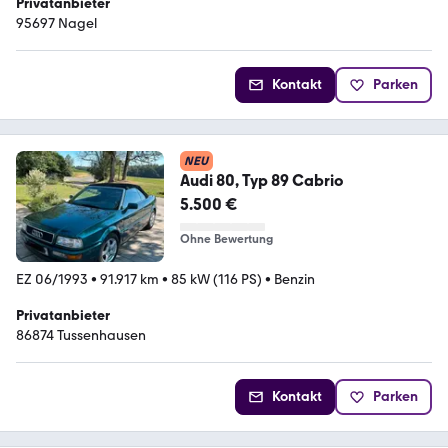
Privatanbieter
95697 Nagel
Kontakt
Parken
NEU
Audi 80, Typ 89 Cabrio
5.500 €
Ohne Bewertung
EZ 06/1993
•
91.917 km
•
85 kW (116 PS)
•
Benzin
Privatanbieter
86874 Tussenhausen
Kontakt
Parken