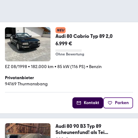
NEU
Audi 80 Cabrio Typ 89 2,0
6.999 €
Ohne Bewertung
EZ 08/1998
•
182.000 km
•
85 kW (116 PS)
•
Benzin
Privatanbieter
94169 Thurmansbang
Kontakt
Parken
Audi 80 90 B3 Typ 89
Scheunenfund! als Tei...