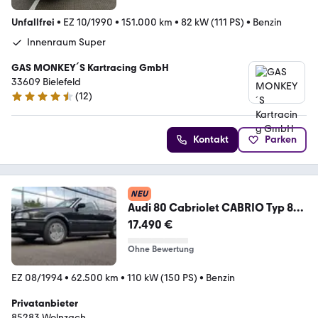
Unfallfrei
•
EZ 10/1990
•
151.000 km
•
82 kW (111 PS)
•
Benzin
Innenraum Super
GAS MONKEY´S Kartracing GmbH
33609 Bielefeld
(
12
)
4.7 Sterne
Kontakt
Parken
NEU
Audi 80 Cabriolet CABRIO Typ 89
Oldtimer V...
17.490 €
Ohne Bewertung
EZ 08/1994
•
62.500 km
•
110 kW (150 PS)
•
Benzin
Privatanbieter
85283 Wolnzach