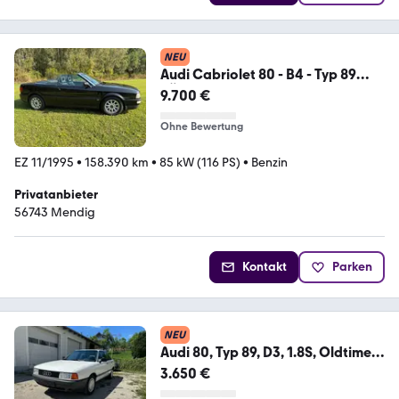
NEU
Audi Cabriolet 80 - B4 - Typ 89
TÜV neu
9.700 €
Ohne Bewertung
EZ 11/1995
•
158.390 km
•
85 kW (116 PS)
•
Benzin
Privatanbieter
56743 Mendig
Kontakt
Parken
NEU
Audi 80, Typ 89, D3, 1.8S, Oldtimer,
VAG, ...
3.650 €