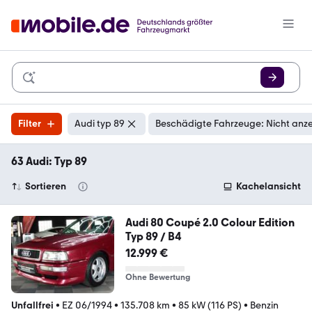
Filter
Audi typ 89
Beschädigte Fahrzeuge: Nicht anz
63 Audi: Typ 89
Sortieren
Kachelansicht
Audi 80 Coupé 2.0 Colour Edition
Typ 89 / B4
12.999 €
Ohne Bewertung
Unfallfrei
•
EZ 06/1994
•
135.708 km
•
85 kW (116 PS)
•
Benzin