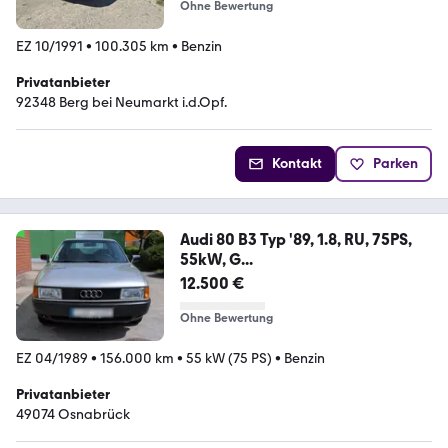
Ohne Bewertung
EZ 10/1991
•
100.305 km
•
Benzin
Privatanbieter
92348 Berg bei Neumarkt i.d.Opf.
Kontakt
Parken
Audi 80 B3 Typ '89, 1.8, RU, 75PS,
55kW, G...
12.500 €
Ohne Bewertung
EZ 04/1989
•
156.000 km
•
55 kW (75 PS)
•
Benzin
Privatanbieter
49074 Osnabrück