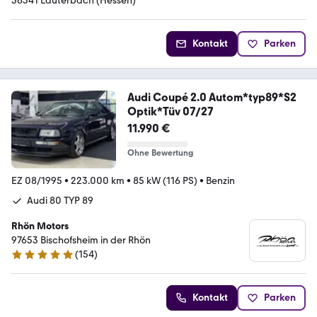
36341 Lauterbach (Hessen)
Kontakt
Parken
Audi Coupé 2.0 Autom*typ89*S2
Optik*Tüv 07/27
11.990 €
Ohne Bewertung
EZ 08/1995
•
223.000 km
•
85 kW (116 PS)
•
Benzin
Audi 80 TYP 89
Rhön Motors
97653 Bischofsheim in der Rhön
(
154
)
4.8 Sterne
Kontakt
Parken