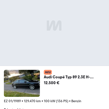
NEU
Audi Coupé Typ 89 2.3E H-
Kennzeichen| Lieb...
12.500 €
EZ 01/1989
•
129.470 km
•
100 kW (136 PS)
•
Benzin