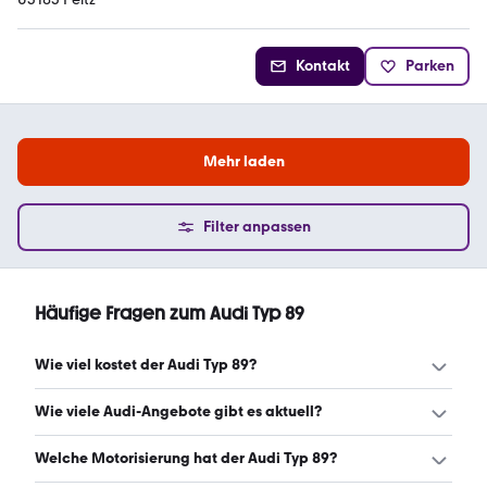
Kontakt
Parken
Mehr laden
Filter anpassen
Häufige Fragen zum Audi Typ 89
Wie viel kostet der Audi Typ 89?
Ein guter Preis für einen Audi Typ 89 liegt zwischen 3.720 €
Wie viele Audi-Angebote gibt es aktuell?
und 9.700 €. (Stand: 7.8.2026)
Es gibt insgesamt 63 Audi bei mobile.de, davon 63
Welche Motorisierung hat der Audi Typ 89?
Gebraucht- und 0 Neuwagen. (Stand: 7.8.2026)