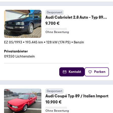
Gesponsert
Audi Cabriolet 2.8 Auto - Typ 89
mit H Kennzeichen
9.700 €
Ohne Bewertung
EZ 05/1993
•
193.445 km
•
128 kW (174 PS)
•
Benzin
Privatanbieter
09350 Lichtenstein
Kontakt
Parken
Gesponsert
Audi Coupé Typ 89 / Italien Import
10.900 €
Ohne Bewertung