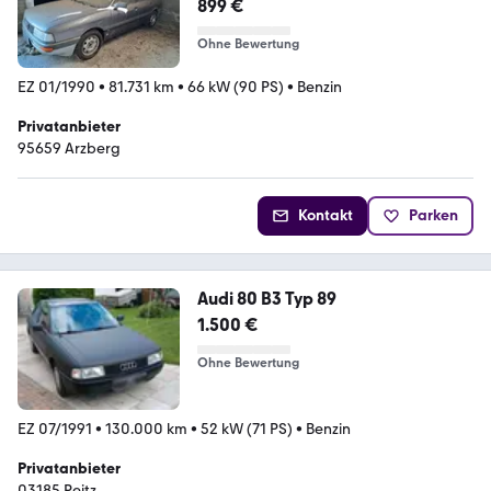
899 €
Ohne Bewertung
EZ 01/1990
•
81.731 km
•
66 kW (90 PS)
•
Benzin
Privatanbieter
95659 Arzberg
Kontakt
Parken
Audi 80 B3 Typ 89
1.500 €
Ohne Bewertung
EZ 07/1991
•
130.000 km
•
52 kW (71 PS)
•
Benzin
Privatanbieter
03185 Peitz