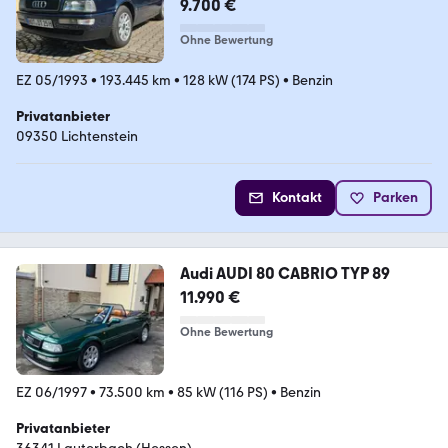
9.700 €
Ohne Bewertung
EZ 05/1993
•
193.445 km
•
128 kW (174 PS)
•
Benzin
Privatanbieter
09350 Lichtenstein
Kontakt
Parken
Audi AUDI 80 CABRIO TYP 89
11.990 €
Ohne Bewertung
EZ 06/1997
•
73.500 km
•
85 kW (116 PS)
•
Benzin
Privatanbieter