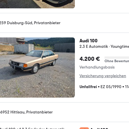
259 Duisburg-Süd, Privatanbieter
Audi 100
2.3 E Automatik · Youngtimer
4.200 €
Ohne Bewertu
Verhandlungsbasis
Versicherung vergleichen
Unfallfrei
•
EZ 05/1990
•
1
-6952 Hittisau, Privatanbieter