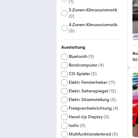
(
1
)
3-Zonen-Klimaautomatik
(
0
)
4-Zonen-Klimaautomatik
(
0
)
Ausstattung
Au
Bluetooth
(
9
)
86
Bordcomputer
(
4
)
CD-Spieler
(
2
)
Elektr. Fensterheber
(
11
)
Elektr. Seitenspiegel
(
12
)
Elektr. Sitzeinstellung
(
0
)
Freisprecheinrichtung
(
4
)
Head-Up Display
(
0
)
Isofix
(
0
)
Multifunktionslenkrad
(
0
)