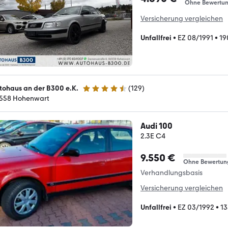
Ohne Bewertu
Versicherung vergleichen
Unfallfrei
•
EZ 08/1991
•
19
tohaus an der B300 e.K.
(
129
)
4.7 Sterne
558 Hohenwart
Audi 100
2.3E C4
9.550 €
Ohne Bewertun
Verhandlungsbasis
Versicherung vergleichen
Unfallfrei
•
EZ 03/1992
•
13