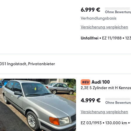
6.999 €
Ohne Bewertun
Verhandlungsbasis
Versicherung vergleichen
Unfallfrei
•
EZ 11/1988
•
12
051 Ingolstadt, Privatanbieter
Audi 100
NEU
2,3E 5 Zylinder mit H Kennze
4.999 €
Ohne Bewertun
Versicherung vergleichen
EZ 03/1993
•
130.000 km
•