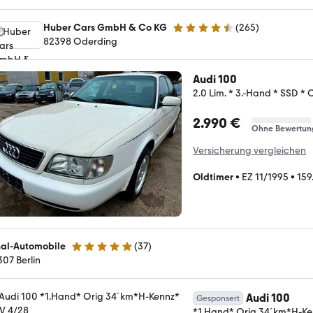
Huber Cars GmbH & Co KG
(
265
)
4.7 Sterne
82398 Oderding
Audi 100
2.0 Lim. * 3.-Hand * SSD * 
2.990 €
Ohne Bewertun
Versicherung vergleichen
Oldtimer
•
EZ 11/1995
•
159
nal-Automobile
(
37
)
5 Sterne
307 Berlin
Audi 100
Gesponsert
*1.Hand* Orig 34´km*H-Ke