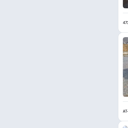
47
AT