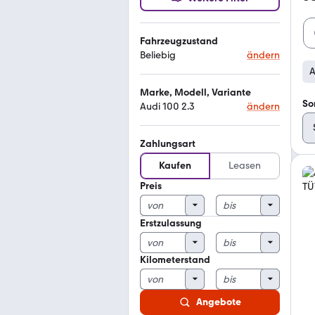
Fahrzeugzustand
Beliebig
ändern
A
Marke, Modell, Variante
So
Audi 100 2.3
ändern
Zahlungsart
Kaufen
Leasen
Preis
Erstzulassung
Kilometerstand
Angebote