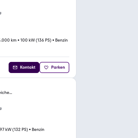
g
3.000 km
•
100 kW (136 PS)
•
Benzin
Kontakt
Parken
iche...
g
97 kW (132 PS)
•
Benzin