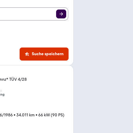
Suche speichern
nnz* TÜV 4/28
ung
6/1986
•
34.011 km
•
66 kW (90 PS)