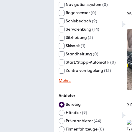
Navigationssystem
(
0
)
Regensensor
(
0
)
92
Schiebedach
(
9
)
Servolenkung
(
14
)
Sitzheizung
(
3
)
Skisack
(
1
)
Standheizung
(
0
)
Start/Stopp-Automatik
(
0
)
Zentralverriegelung
(
13
)
Mehr
...
Anbieter
Beliebig
91
Händler
(
9
)
Privatanbieter
(
44
)
Firmenfahrzeuge
(
0
)