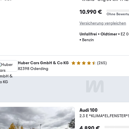
10.990 €
Ohne Bewert
Versicherung vergleichen
Unfallfrei
•
Oldtimer
•
EZ 0
•
Benzin
Huber Cars GmbH & Co KG
(
265
)
4.7 Sterne
82398 Oderding
Audi 100
2.3 E *KLIMA*EL.FENSTE
4.890 €