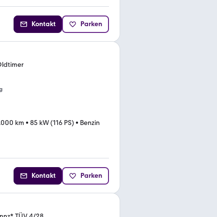
Kontakt
Parken
Oldtimer
g
.000 km
•
85 kW (116 PS)
•
Benzin
Kontakt
Parken
nnz* TÜV 4/28