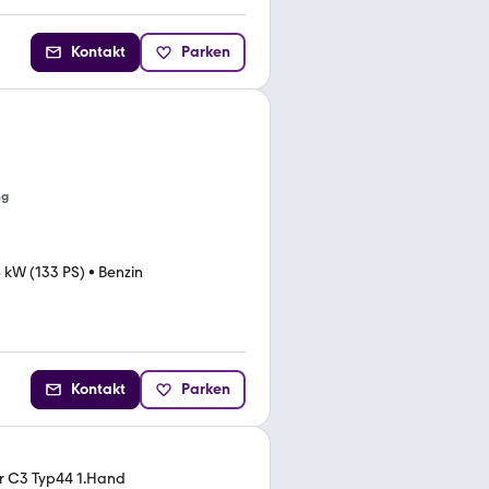
Kontakt
Parken
ng
 kW (133 PS)
•
Benzin
Kontakt
Parken
er C3 Typ44 1.Hand