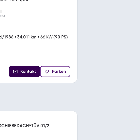
ung
6/1986
•
34.011 km
•
66 kW (90 PS)
Kontakt
Parken
R*SCHIEBEDACH*TÜV 01/2