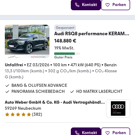
Kontakt
Parken
Gesponsert
Audi RSQ8 performance KERAMIK
B&O ADV. PANO HUD OLED
148.880 €
19% MwSt.
Guter Preis
Unfallfrei
•
EZ 03/2026
•
100 km
•
471 kW (640 PS)
•
Benzin
13,3 l/100km (komb.)
•
302 g CO₂/km (komb.)
•
CO₂-Klasse
G (komb.)
BANG & OLUFSEN ADVANCE
PANORAMA SCHIEBEDACH
HD MATRIX LASERLICHT
Auto Weber GmbH & Co. KG - Audi Vertragshändler
/ VW Service
59269 Neubeckum
(
382
)
4.9 Sterne
Kontakt
Parken