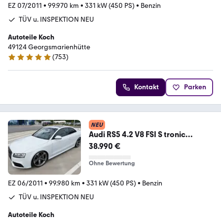
EZ 07/2011
•
99.970 km
•
331 kW (450 PS)
•
Benzin
TÜV u. INSPEKTION NEU
Autoteile Koch
49124 Georgsmarienhütte
(
753
)
4.9 Sterne
Kontakt
Parken
NEU
Audi RS5 4.2 V8 FSI S tronic
quattro AUDI EXCLUSIVE
38.990 €
Ohne Bewertung
EZ 06/2011
•
99.980 km
•
331 kW (450 PS)
•
Benzin
TÜV u. INSPEKTION NEU
Autoteile Koch