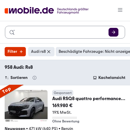
Filter
Audi rs8
Beschädigte Fahrzeuge: Nicht anzeig
958 Audi: Rs8
Sortieren
Kachelansicht
Top
Gesponsert
Audi RSQ8 quattro performance
640 PS tiptronic Sofort
169.980 €
19% MwSt.
Ohne Bewertung
Neuwagen
•
471 kW (640 PS)
•
Benzin