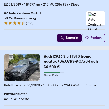
EZ 01/2019
•
119.677 km
•
210 kW (286 PS)
•
Diesel
AZ Auto Zentrum GmbH
38126 Braunschweig
(
125
)
4.3 Sterne
Kontakt
Parken
Audi RSQ3 2.5 TFSI S tronic
quattro/B&O/RS-AGA/8-Fach
36.200 €
Guter Preis
Unfallfrei
•
EZ 06/2020
•
100.800 km
•
294 kW (400 PS)
•
Benzin
Privatanbieter
42113 Wuppertal