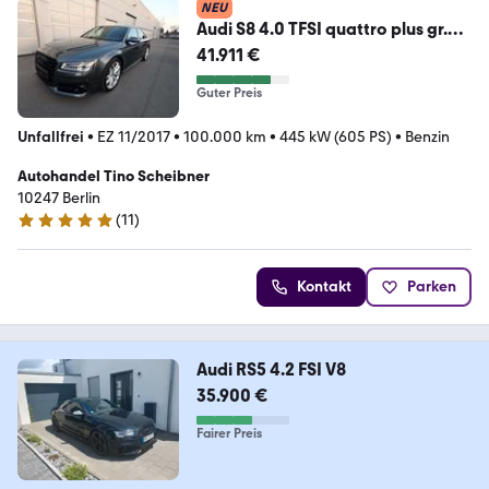
NEU
Audi S8 4.0 TFSI quattro plus gr.
als RS6
41.911 €
Guter Preis
Unfallfrei
•
EZ 11/2017
•
100.000 km
•
445 kW (605 PS)
•
Benzin
Autohandel Tino Scheibner
10247 Berlin
(
11
)
5 Sterne
Kontakt
Parken
Audi RS5 4.2 FSI V8
35.900 €
Fairer Preis