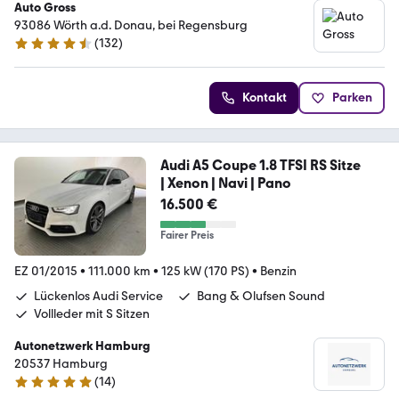
Auto Gross
93086 Wörth a.d. Donau, bei Regensburg
(
132
)
4.6 Sterne
Kontakt
Parken
Audi A5 Coupe 1.8 TFSI RS Sitze
| Xenon | Navi | Pano
16.500 €
Fairer Preis
EZ 01/2015
•
111.000 km
•
125 kW (170 PS)
•
Benzin
Lückenlos Audi Service
Bang & Olufsen Sound
Vollleder mit S Sitzen
Autonetzwerk Hamburg
20537 Hamburg
(
14
)
4.9 Sterne