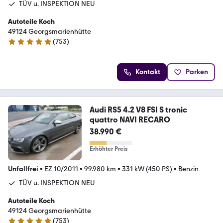
TÜV u. INSPEKTION NEU
Autoteile Koch
49124 Georgsmarienhütte
(
753
)
4.9 Sterne
Kontakt
Parken
Audi RS5 4.2 V8 FSI S tronic
quattro NAVI RECARO
38.990 €
Erhöhter Preis
Unfallfrei
•
EZ 10/2011
•
99.980 km
•
331 kW (450 PS)
•
Benzin
TÜV u. INSPEKTION NEU
Autoteile Koch
49124 Georgsmarienhütte
(
753
)