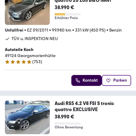
quattro 20 Zoll B&O NAVI
38.990 €
Erhöhter Preis
Unfallfrei
•
EZ 09/2011
•
99.980 km
•
331 kW (450 PS)
•
Benzin
TÜV u. INSPEKTION NEU
Autoteile Koch
49124 Georgsmarienhütte
(
753
)
4.9 Sterne
Kontakt
Parken
Audi RS5 4.2 V8 FSI S tronic
quattro EXCLUSIVE
38.990 €
Ohne Bewertung