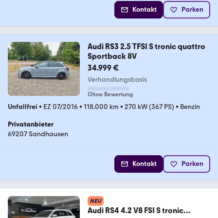
Kontakt
Parken
Audi RS3 2.5 TFSI S tronic quattro
Sportback 8V
34.999 €
Verhandlungsbasis
Ohne Bewertung
Unfallfrei
•
EZ 07/2016
•
118.000 km
•
270 kW (367 PS)
•
Benzin
Privatanbieter
69207 Sandhausen
Kontakt
Parken
NEU
Audi RS4 4.2 V8 FSI S tronic