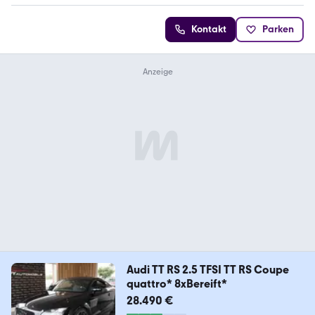
Kontakt
Parken
Audi TT RS 2.5 TFSI TT RS Coupe
quattro* 8xBereift*
28.490 €