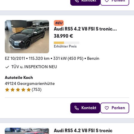
Kontakt
Parken
NEU
Audi RS5 4.2 V8 FSI S tronic
quattro SCHALEN B&O PANO
38.990 €
Erhöhter Preis
EZ 10/2011
•
115.320 km
•
331 kW (450 PS)
•
Benzin
TÜV u. INSPEKTION NEU
Autoteile Koch
49124 Georgsmarienhütte
(
753
)
4.9 Sterne
Kontakt
Parken
Audi RS5 4.2 V8 FSI S tronic