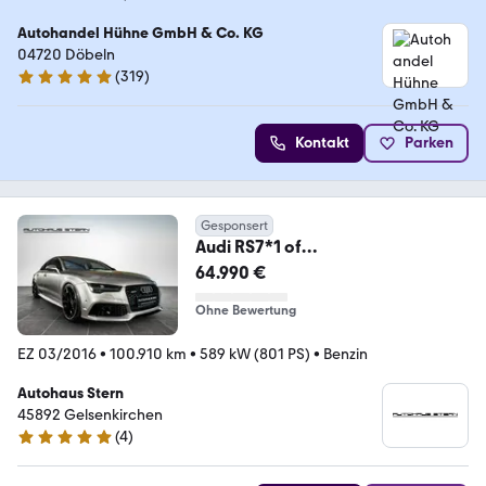
Autohandel Hühne GmbH & Co. KG
04720 Döbeln
(
319
)
4.9 Sterne
Kontakt
Parken
Gesponsert
Audi RS7*1 of
1*800PS*Carbon*ABT*P61*Head
64.990 €
UP*
Ohne Bewertung
EZ 03/2016
•
100.910 km
•
589 kW (801 PS)
•
Benzin
Autohaus Stern
45892 Gelsenkirchen
(
4
)
5 Sterne