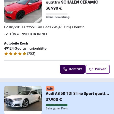
quattro SCHALEN CERAMIC
38.990 €
Ohne Bewertung
EZ 08/2010
•
99.990 km
•
331 kW (450 PS)
•
Benzin
TÜV u. INSPEKTION NEU
Autoteile Koch
49124 Georgsmarienhütte
(
753
)
4.9 Sterne
Kontakt
Parken
NEU
Audi A8 50 TDI S line Sport quattro
RS*PANO*MATRIX*
37.900 €
Sehr guter Preis