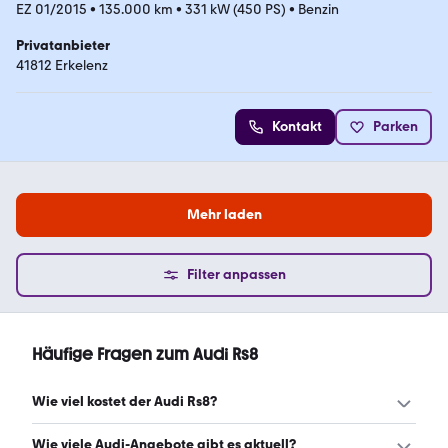
EZ 01/2015
•
135.000 km
•
331 kW (450 PS)
•
Benzin
Privatanbieter
41812 Erkelenz
Kontakt
Parken
Mehr laden
Filter anpassen
Häufige Fragen zum Audi Rs8
Wie viel kostet der Audi Rs8?
Ein guter Preis für einen Audi Rs8 liegt zwischen 77.569 €
Wie viele Audi-Angebote gibt es aktuell?