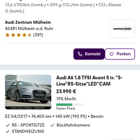
13,6 l/100km (komb.)
•
309 g CO₂/km (komb.)
•
CO₂-Klasse
G (komb.)
Audi Zentrum Mülheim
45481 Mülheim a.d. Ruhr
(
281
)
4.4 Sterne
Kontakt
Parken
Audi A6 1.8 TFSI Avant S tr. "S-
Line"RS-Sitze"LED"CAM
23.990 €
19% MwSt.
Fairer Preis
EZ 04/2017
•
74.400 km
•
140 kW (190 PS)
•
Benzin
RS - SPORTSITZE
Rückfahrkamera
STANDHEIZUNG