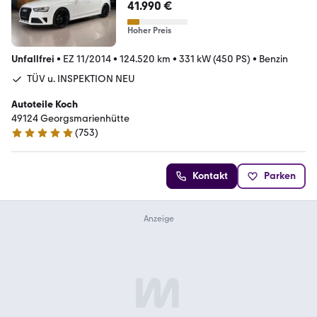
quattro Avant NAVI TEMPO
41.990 €
Hoher Preis
Unfallfrei
•
EZ 11/2014
•
124.520 km
•
331 kW (450 PS)
•
Benzin
TÜV u. INSPEKTION NEU
Autoteile Koch
49124 Georgsmarienhütte
(
753
)
4.9 Sterne
Kontakt
Parken