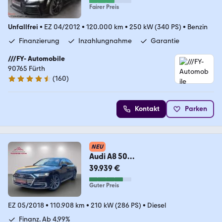
Fairer Preis
Unfallfrei
•
EZ 04/2012
•
120.000 km
•
250 kW (340 PS)
•
Benzin
Finanzierung
Inzahlungnahme
Garantie
///FY- Automobile
90765 Fürth
(
160
)
4.3 Sterne
Kontakt
Parken
NEU
Audi A8 50
TDI/B&O/Laser/Standhzg./Pano/
39.939 €
AHK/RSE/OLED
Guter Preis
EZ 05/2018
•
110.908 km
•
210 kW (286 PS)
•
Diesel
Finanz. Ab 4,99%