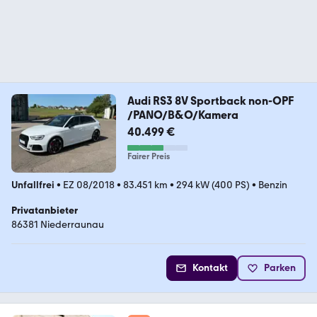
Audi RS3 8V Sportback non-OPF
/PANO/B&O/Kamera
40.499 €
Fairer Preis
Unfallfrei
•
EZ 08/2018
•
83.451 km
•
294 kW (400 PS)
•
Benzin
Privatanbieter
86381 Niederraunau
Kontakt
Parken