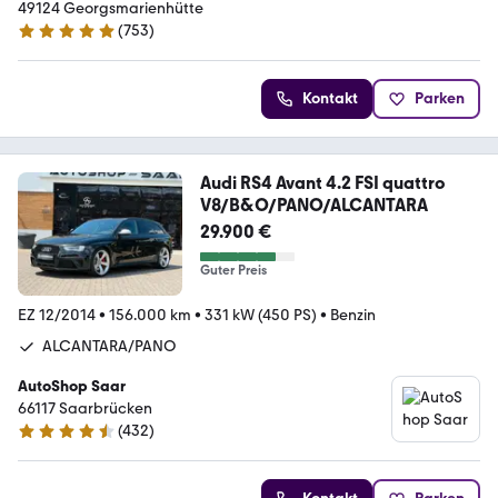
49124 Georgsmarienhütte
(
753
)
4.9 Sterne
Kontakt
Parken
Audi RS4 Avant 4.2 FSI quattro
V8/B&O/PANO/ALCANTARA
29.900 €
Guter Preis
EZ 12/2014
•
156.000 km
•
331 kW (450 PS)
•
Benzin
ALCANTARA/PANO
AutoShop Saar
66117 Saarbrücken
(
432
)
4.4 Sterne