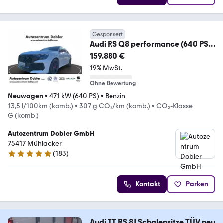
Gesponsert
Audi RS Q8 performance (640 PS)
AHK,ACC,Keramik,23"
159.880 €
19% MwSt.
Ohne Bewertung
Neuwagen
•
471 kW (640 PS)
•
Benzin
13,5 l/100km (komb.)
•
307 g CO₂/km (komb.)
•
CO₂-Klasse
G (komb.)
Autozentrum Dobler GmbH
75417 Mühlacker
(
183
)
4.8 Sterne
Kontakt
Parken
Audi TT RS 8J Schalensitze TÜV neu