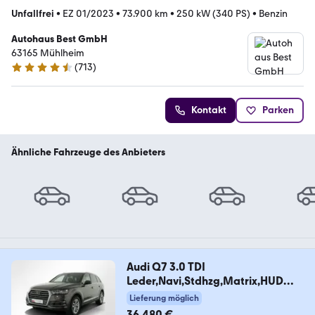
Unfallfrei
•
EZ 01/2023
•
73.900 km
•
250 kW (340 PS)
•
Benzin
Autohaus Best GmbH
63165 Mühlheim
(
713
)
4.7 Sterne
Kontakt
Parken
Ähnliche Fahrzeuge des Anbieters
Audi Q7 3.0 TDI
Leder,Navi,Stdhzg,Matrix,HUD
Nachtrad
Lieferung möglich
36.480 €