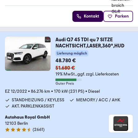
Kontakt
Parken
Audi Q7 45 TDI qu 7 SITZE
NACHTSICHT,LASER,360°,HUD
Lieferung möglich
48.780 €
51.680 €
19% MwSt.
ggf. zzgl. Lieferkosten
Guter Preis
EZ 12/2022
•
86.276 km
•
170 kW (231 PS)
•
Diesel
STANDHEIZUNG / KEYLESS
MEMORY / ACC / AHK
AKT. PARKLENKASSIST
Autohaus Royal GmbH
12103 Berlin
(
2661
)
4.6 Sterne