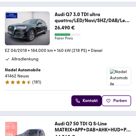
Audi Q7 3.0 TDI ultra
quattro/LED/Navi/SHZ/DAB/Lede
r
26.490 €
Fairer Preis
EZ 04/2018
•
184.000 km
•
160 kW (218 PS)
•
Diesel
Allradlenkung
Nadel Automobile
41462 Neuss
(
181
)
4.6 Sterne
Kontakt
Parken
Audi Q7 50 TDI Q S-Line
MATRIX+APP+DAB+AHK+HUD+PA
NO