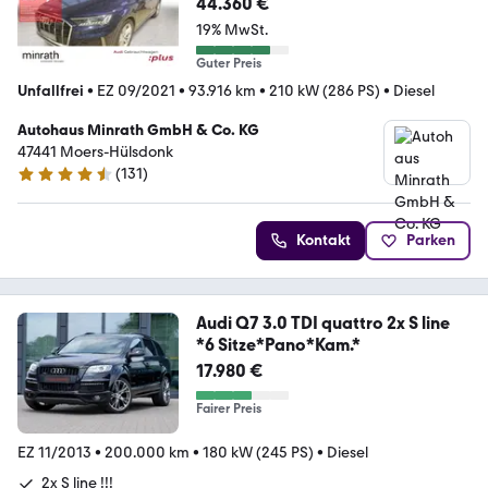
44.360 €
19% MwSt.
Guter Preis
Unfallfrei
•
EZ 09/2021
•
93.916 km
•
210 kW (286 PS)
•
Diesel
Autohaus Minrath GmbH & Co. KG
47441 Moers-Hülsdonk
(
131
)
4.4 Sterne
Kontakt
Parken
Audi Q7 3.0 TDI quattro 2x S line
*6 Sitze*Pano*Kam.*
17.980 €
Fairer Preis
EZ 11/2013
•
200.000 km
•
180 kW (245 PS)
•
Diesel
2x S line !!!