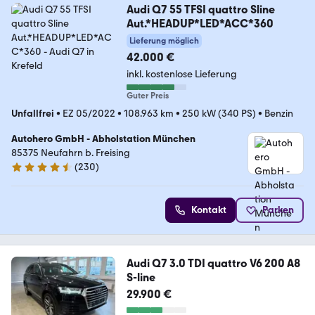
Audi Q7 55 TFSI quattro Sline
Aut.*HEADUP*LED*ACC*360
Lieferung möglich
42.000 €
inkl. kostenlose Lieferung
Guter Preis
Unfallfrei
•
EZ 05/2022
•
108.963 km
•
250 kW (340 PS)
•
Benzin
Autohero GmbH - Abholstation München
85375 Neufahrn b. Freising
(
230
)
4.4 Sterne
Kontakt
Parken
Audi Q7 3.0 TDI quattro V6 200 A8
S-line
29.900 €