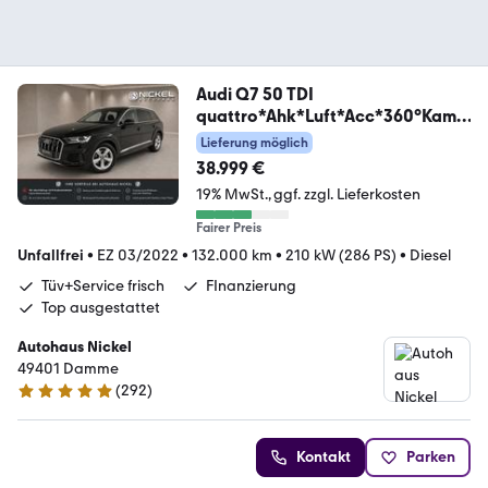
Audi Q7 50 TDI
quattro*Ahk*Luft*Acc*360°Kam*
Voll*
Lieferung möglich
38.999 €
19% MwSt.
ggf. zzgl. Lieferkosten
Fairer Preis
Unfallfrei
•
EZ 03/2022
•
132.000 km
•
210 kW (286 PS)
•
Diesel
Tüv+Service frisch
FInanzierung
Top ausgestattet
Autohaus Nickel
49401 Damme
(
292
)
4.8 Sterne
Kontakt
Parken