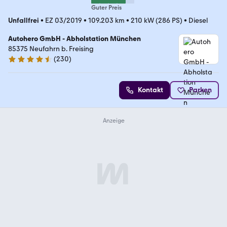
Guter Preis
Unfallfrei
•
EZ 03/2019
•
109.203 km
•
210 kW (286 PS)
•
Diesel
Autohero GmbH - Abholstation München
85375 Neufahrn b. Freising
(
230
)
4.4 Sterne
Kontakt
Parken