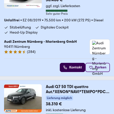
ggf. zzgl. Lieferkosten
Sehr guter Preis
Unfallfrei
•
EZ 08/2019
•
75.500 km
•
200 kW (272 PS)
•
Diesel
Sitzbelüftung
Digitales Cockpit
Head-Up Display
Audi Zentrum Nürnberg - Marienberg GmbH
90411 Nürnberg
(
284
)
4.6 Sterne
Kontakt
Parken
Audi Q7 50 TDI quattro
Aut.*XENON*NAVI*TEMPO*PDC*S
HZ*
Lieferung möglich
38.310 €
inkl. kostenlose Lieferung