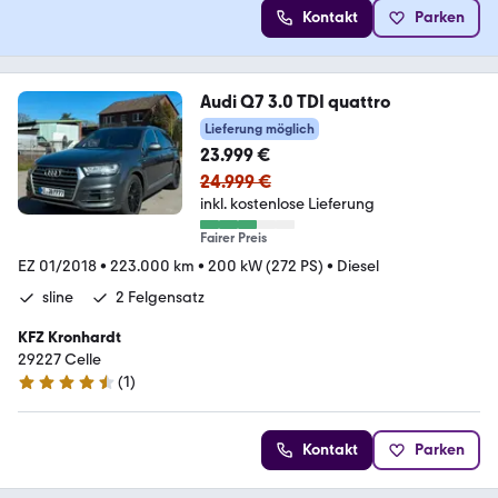
Kontakt
Parken
Audi Q7 3.0 TDI quattro
Lieferung möglich
23.999 €
24.999 €
inkl. kostenlose Lieferung
Fairer Preis
EZ 01/2018
•
223.000 km
•
200 kW (272 PS)
•
Diesel
sline
2 Felgensatz
KFZ Kronhardt
29227 Celle
(
1
)
4.7 Sterne
Kontakt
Parken