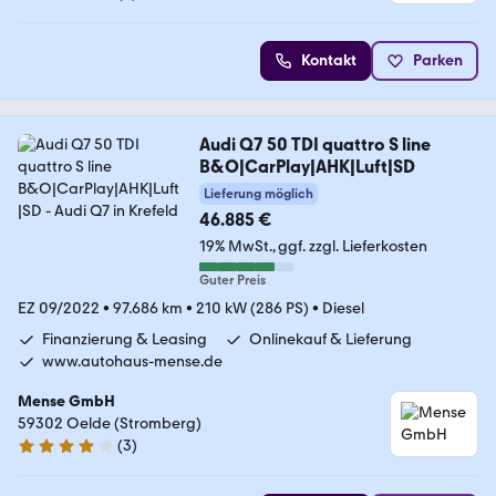
4.1 Sterne
Kontakt
Parken
Audi Q7 50 TDI quattro S line
B&O|CarPlay|AHK|Luft|SD
Lieferung möglich
46.885 €
19% MwSt.
ggf. zzgl. Lieferkosten
Guter Preis
EZ 09/2022
•
97.686 km
•
210 kW (286 PS)
•
Diesel
Finanzierung & Leasing
Onlinekauf & Lieferung
www.autohaus-mense.de
Mense GmbH
59302 Oelde (Stromberg)
(
3
)
4.1 Sterne