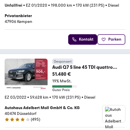
Unfallfrei
•
EZ 01/2020
•
198.000 km
•
170 kW (231 PS)
•
Diesel
Privatanbieter
47906 Kempen
Kontakt
Parken
Gesponsert
Audi Q7 S line 45 TDI quattro
tiptronic Pano el.Sitze
51.480 €
19% MwSt.
Guter Preis
EZ 03/2022
•
59.628 km
•
170 kW (231 PS)
•
Diesel
Autohaus Adelbert Moll GmbH & Co. KG
40474 Düsseldorf
(
495
)
4.1 Sterne