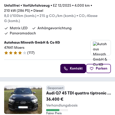
Unfallfrei
•
Vorführfahrzeug
•
EZ 12/2025
•
4.000 km
•
210 kW (286 PS)
•
Diesel
8,0 l/100km (komb.)
•
215 g CO₂/km (komb.)
•
CO₂-Klasse
G (komb.)
Matrix LED
Anhängevorrichtung
Panoramadach
Autohaus Minrath GmbH & Co KG
47441 Moers
(
117
)
4.1 Sterne
Kontakt
Parken
Gesponsert
Audi Q7 45 TDI quattro tiptronic S
line S line
36.400 €
Verhandlungsbasis
Fairer Preis