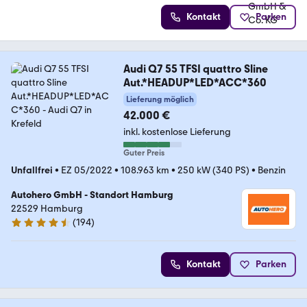
Kontakt
Parken
Audi Q7 55 TFSI quattro Sline
Aut.*HEADUP*LED*ACC*360
Lieferung möglich
42.000 €
inkl. kostenlose Lieferung
Guter Preis
Unfallfrei
•
EZ 05/2022
•
108.963 km
•
250 kW (340 PS)
•
Benzin
Autohero GmbH - Standort Hamburg
22529 Hamburg
(
194
)
4.6 Sterne
Kontakt
Parken