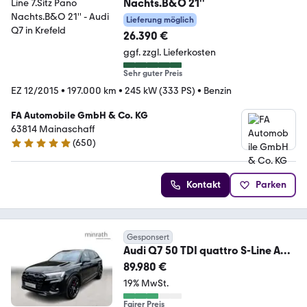
Nachts.B&O 21''
Lieferung möglich
26.390 €
ggf. zzgl. Lieferkosten
Sehr guter Preis
EZ 12/2015
•
197.000 km
•
245 kW (333 PS)
•
Benzin
FA Automobile GmbH & Co. KG
63814 Mainaschaff
(
650
)
4.8 Sterne
Kontakt
Parken
Gesponsert
Audi Q7 50 TDI quattro S-Line AHK
Virt Navi PDC Pano
89.980 €
19% MwSt.
Fairer Preis