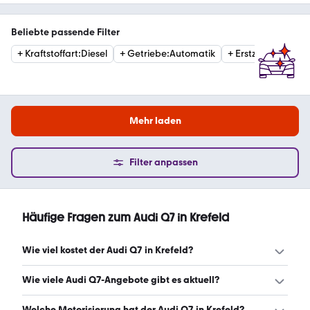
Beliebte passende Filter
+
Kraftstoffart
:
Diesel
+
Getriebe
:
Automatik
+
Erstzulassung
:
20
Mehr laden
Filter anpassen
Häufige Fragen zum Audi Q7 in Krefeld
Wie viel kostet der Audi Q7 in Krefeld?
Ein guter Preis für einen Audi Q7 in Krefeld liegt zwischen
Wie viele Audi Q7-Angebote gibt es aktuell?
38.310 € und 68.980 €. Leasingangebote starten ab 583
€ monatlich. (Stand: 7.8.2026)
Es gibt insgesamt 93 Audi Q7 bei mobile.de, davon 85
Welche Motorisierung hat der Audi Q7 in Krefeld?