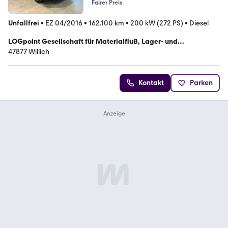
Fairer Preis
Unfallfrei
•
EZ 04/2016
•
162.100 km
•
200 kW (272 PS)
•
Diesel
LOGpoint Gesellschaft für Materialfluß, Lager- und
Kommissioniersysteme mbH
47877 Willich
Kontakt
Parken