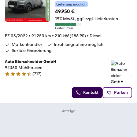
Lieferung möglich
49.950 €
19% MwSt.
ggf. zzgl. Lieferkosten
Guter Preis
EZ 03/2022
•
91.250 km
•
210 kW (286 PS)
•
Diesel
Markenhändler
Inzahlungnahme möglich
flexible Finanzierung
Auto Bierschneider GmbH
92360 Mühlhausen
(
717
)
4.5 Sterne
Kontakt
Parken