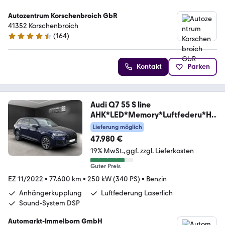
Autozentrum Korschenbroich GbR
41352 Korschenbroich
(
164
)
4.7 Sterne
Kontakt
Parken
Audi Q7 55 S line
AHK*LED*Memory*Luftfederu*HU
D*20
Lieferung möglich
47.980 €
19% MwSt.
ggf. zzgl. Lieferkosten
Guter Preis
EZ 11/2022
•
77.600 km
•
250 kW (340 PS)
•
Benzin
Anhängerkupplung
Luftfederung Laserlich
Sound-System DSP
Automarkt-Immelborn GmbH