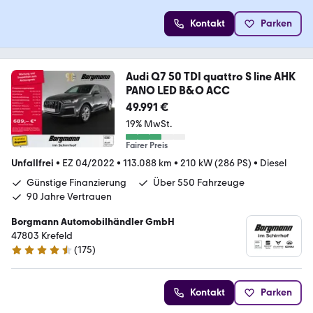
Kontakt
Parken
Audi Q7 50 TDI quattro S line AHK
PANO LED B&O ACC
49.991 €
19% MwSt.
Fairer Preis
Unfallfrei
•
EZ 04/2022
•
113.088 km
•
210 kW (286 PS)
•
Diesel
Günstige Finanzierung
Über 550 Fahrzeuge
90 Jahre Vertrauen
Borgmann Automobilhändler GmbH
47803 Krefeld
(
175
)
4.5 Sterne
Kontakt
Parken