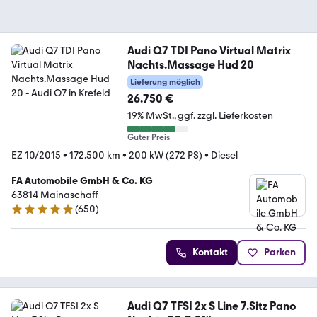
Audi Q7 TDI Pano Virtual Matrix
Nachts.Massage Hud 20
Lieferung möglich
26.750 €
19% MwSt.
ggf. zzgl. Lieferkosten
Guter Preis
EZ 10/2015
•
172.500 km
•
200 kW (272 PS)
•
Diesel
FA Automobile GmbH & Co. KG
63814 Mainaschaff
(
650
)
4.8 Sterne
Kontakt
Parken
Audi Q7 TFSI 2x S Line 7.Sitz Pano