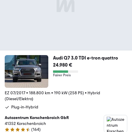
Audi Q7 3.0 TDI e-tron quattro
24.980 €
Fairer Preis
EZ 07/2017
•
188.800 km
•
190 kW (258 PS)
•
Hybrid
(Diesel/Elektro)
Plug-in-Hybrid
Autozentrum Korschenbroich GbR
41352 Korschenbroich
(
164
)
4.7 Sterne