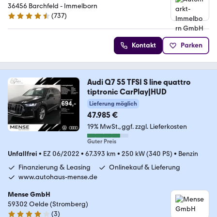
36456 Barchfeld - Immelborn
(
737
)
4.4 Sterne
Kontakt
Parken
Audi Q7 55 TFSI S line quattro
tiptronic CarPlay|HUD
Lieferung möglich
47.985 €
19% MwSt.
ggf. zzgl. Lieferkosten
Guter Preis
Unfallfrei
•
EZ 06/2022
•
67.393 km
•
250 kW (340 PS)
•
Benzin
Finanzierung & Leasing
Onlinekauf & Lieferung
www.autohaus-mense.de
Mense GmbH
59302 Oelde (Stromberg)
(
3
)