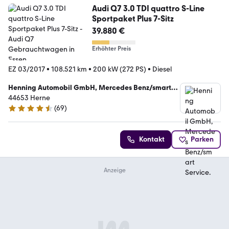
Audi Q7 3.0 TDI quattro S-Line
Sportpaket Plus 7-Sitz
39.880 €
Erhöhter Preis
EZ 03/2017
•
108.521 km
•
200 kW (272 PS)
•
Diesel
Henning Automobil GmbH, Mercedes Benz/smart
Service.
44653 Herne
(
69
)
4.7 Sterne
Kontakt
Parken