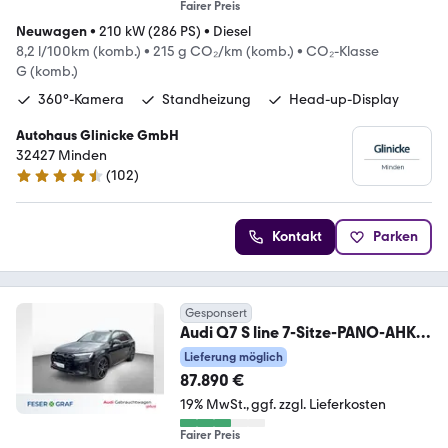
Fairer Preis
Neuwagen
•
210 kW (286 PS)
•
Diesel
8,2 l/100km (komb.)
•
215 g CO₂/km (komb.)
•
CO₂-Klasse
G (komb.)
360°-Kamera
Standheizung
Head-up-Display
Autohaus Glinicke GmbH
32427 Minden
(
102
)
4.3 Sterne
Kontakt
Parken
Gesponsert
Audi Q7 S line 7-Sitze-PANO-AHK-
HEAD-UP-Std.Heiz.-B&O
Lieferung möglich
87.890 €
19% MwSt.
ggf. zzgl. Lieferkosten
Fairer Preis