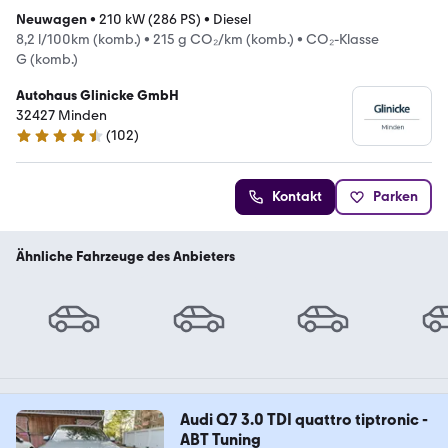
Neuwagen
•
210 kW (286 PS)
•
Diesel
8,2 l/100km (komb.)
•
215 g CO₂/km (komb.)
•
CO₂-Klasse
G (komb.)
Autohaus Glinicke GmbH
32427 Minden
(
102
)
4.3 Sterne
Kontakt
Parken
Ähnliche Fahrzeuge des Anbieters
Audi Q7 3.0 TDI quattro tiptronic -
ABT Tuning