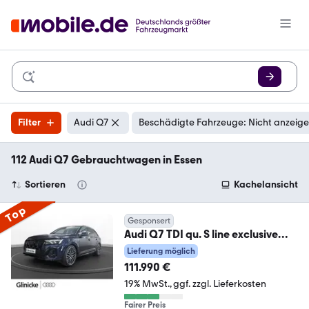
Filter
Audi Q7
Beschädigte Fahrzeuge: Nicht anzeig
112 Audi Q7 Gebrauchtwagen in Essen
Sortieren
Kachelansicht
Top
Gesponsert
Audi Q7 TDI qu. S line exclusive
AHK Pano Laser LM 22
Lieferung möglich
111.990 €
19% MwSt.
ggf. zzgl. Lieferkosten
Fairer Preis