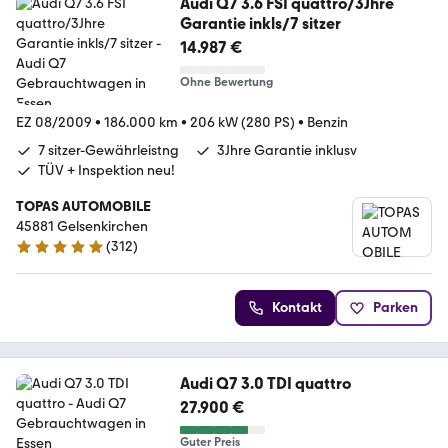
Audi Q7 3.6 FSI quattro/3Jhre
Garantie inkls/7 sitzer
14.987 €
Ohne Bewertung
EZ 08/2009
•
186.000 km
•
206 kW (280 PS)
•
Benzin
7 sitzer-Gewährleistng
3Jhre Garantie inklusv
TÜV + Inspektion neu!
TOPAS AUTOMOBILE
45881 Gelsenkirchen
(
312
)
5 Sterne
Kontakt
Parken
Audi Q7 3.0 TDI quattro
27.900 €
Guter Preis