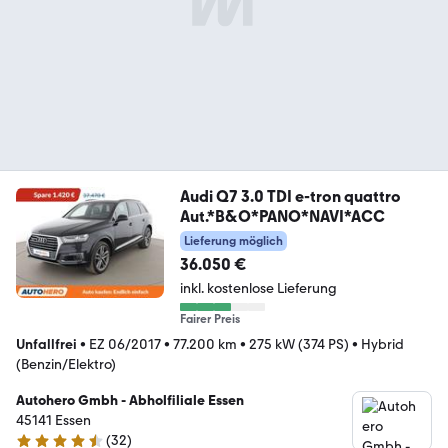
Audi Q7 3.0 TDI e-tron quattro
Aut.*B&O*PANO*NAVI*ACC
Lieferung möglich
36.050 €
inkl. kostenlose Lieferung
Fairer Preis
Unfallfrei
•
EZ 06/2017
•
77.200 km
•
275 kW (374 PS)
•
Hybrid
(Benzin/Elektro)
Autohero Gmbh - Abholfiliale Essen
45141 Essen
(
32
)