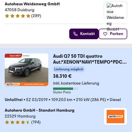
Autohaus Weidenweg GmbH
47058 Duisburg
(
289
)
4.8 Sterne
Kontakt
Parken
Audi Q7 50 TDI quattro
Aut.*XENON*NAVI*TEMPO*PDC*S
HZ*
Lieferung möglich
38.310 €
inkl. kostenlose Lieferung
Guter Preis
Unfallfrei
•
EZ 03/2019
•
109.203 km
•
210 kW (286 PS)
•
Diesel
Autohero GmbH - Standort Hamburg
22529 Hamburg
(
194
)
4.6 Sterne