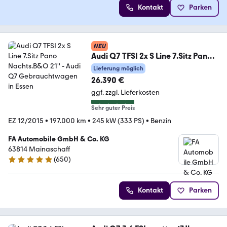
Kontakt
Parken
NEU
Audi Q7 TFSI 2x S Line 7.Sitz Pano
Nachts.B&O 21''
Lieferung möglich
26.390 €
ggf. zzgl. Lieferkosten
Sehr guter Preis
EZ 12/2015
•
197.000 km
•
245 kW (333 PS)
•
Benzin
FA Automobile GmbH & Co. KG
63814 Mainaschaff
(
650
)
4.8 Sterne
Kontakt
Parken