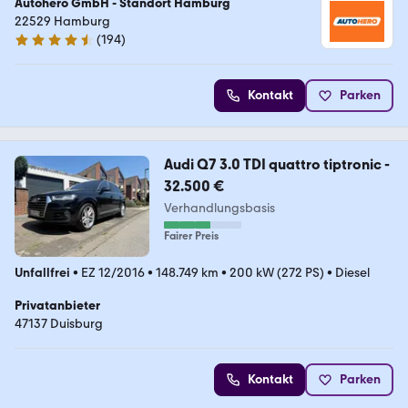
Autohero GmbH - Standort Hamburg
22529 Hamburg
(
194
)
4.6 Sterne
Kontakt
Parken
Audi Q7 3.0 TDI quattro tiptronic -
32.500 €
Verhandlungsbasis
Fairer Preis
Unfallfrei
•
EZ 12/2016
•
148.749 km
•
200 kW (272 PS)
•
Diesel
Privatanbieter
47137 Duisburg
Kontakt
Parken