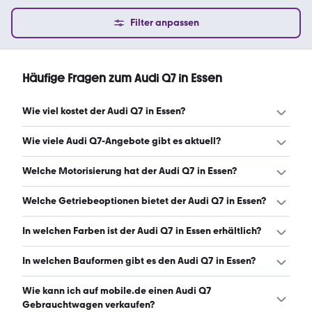
Filter anpassen
Häufige Fragen zum Audi Q7 in Essen
Wie viel kostet der Audi Q7 in Essen?
Ein guter Preis für einen Audi Q7 in Essen liegt zwischen
Wie viele Audi Q7-Angebote gibt es aktuell?
26.287 € und 58.952 €. Leasingangebote starten ab 583
€ monatlich. (Stand: 6.8.2026)
Es gibt insgesamt 112 Audi Q7 bei mobile.de, davon 106
Welche Motorisierung hat der Audi Q7 in Essen?
Gebraucht- und 6 Neuwagen. (Stand: 6.8.2026)
Der Audi Q7 in Essen hat Leistungen zwischen 232 und 381
Welche Getriebeoptionen bietet der Audi Q7 in Essen?
PS. (Stand: 6.8.2026)
Der Audi Q7 in Essen ist mit automatischem Getriebe
In welchen Farben ist der Audi Q7 in Essen erhältlich?
erhältlich. (Stand: 6.8.2026)
Den Audi Q7 in Essen gibt es in folgenden Farben:
In welchen Bauformen gibt es den Audi Q7 in Essen?
schwarz, grau, weiß, blau, silber, braun, beige, grün und
rot. Die häufigste Farbe ist schwarz. (Stand: 6.8.2026)
Den Audi Q7 in Essen gibt es in folgenden Bauformen:
Wie kann ich auf mobile.de einen Audi Q7
SUV. (Stand: 6.8.2026)
Gebrauchtwagen verkaufen?