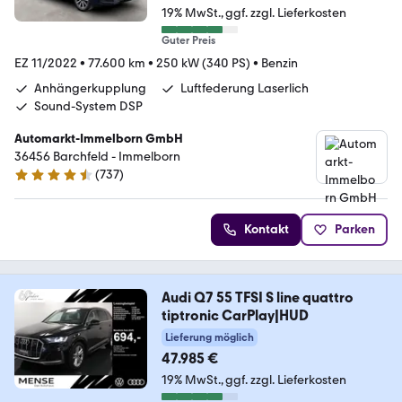
19% MwSt.
ggf. zzgl. Lieferkosten
Guter Preis
EZ 11/2022
•
77.600 km
•
250 kW (340 PS)
•
Benzin
Anhängerkupplung
Luftfederung Laserlich
Sound-System DSP
Automarkt-Immelborn GmbH
36456 Barchfeld - Immelborn
(
737
)
4.4 Sterne
Kontakt
Parken
Audi Q7 55 TFSI S line quattro
tiptronic CarPlay|HUD
Lieferung möglich
47.985 €
19% MwSt.
ggf. zzgl. Lieferkosten