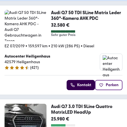
Audi Q7 50 TDI SLine Matrix Leder
360°-Kamera AHK PDC
32.580 €
Sehr guter Preis
EZ 07/2019
•
159.597 km
•
210 kW (286 PS)
•
Diesel
Autocenter Heiligenhaus
42579 Heiligenhaus
(
421
)
4.5 Sterne
Kontakt
Parken
Audi Q7 3.0 TDI SLine Quattro
MatrixLED HeadUp
25.980 €