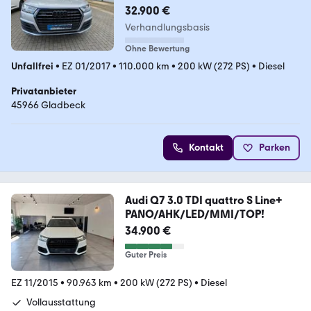
32.900 €
Verhandlungsbasis
Ohne Bewertung
Unfallfrei
•
EZ 01/2017
•
110.000 km
•
200 kW (272 PS)
•
Diesel
Privatanbieter
45966 Gladbeck
Kontakt
Parken
Audi Q7 3.0 TDI quattro S Line+
PANO/AHK/LED/MMI/TOP!
34.900 €
Guter Preis
EZ 11/2015
•
90.963 km
•
200 kW (272 PS)
•
Diesel
Vollausstattung