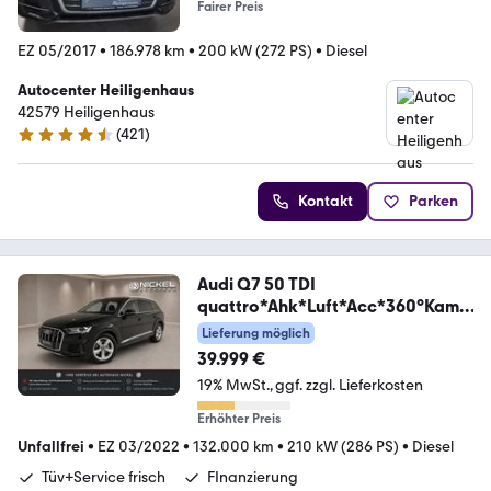
Fairer Preis
EZ 05/2017
•
186.978 km
•
200 kW (272 PS)
•
Diesel
Autocenter Heiligenhaus
42579 Heiligenhaus
(
421
)
4.5 Sterne
Kontakt
Parken
Audi Q7 50 TDI
quattro*Ahk*Luft*Acc*360°Kam*
Voll*
Lieferung möglich
39.999 €
19% MwSt.
ggf. zzgl. Lieferkosten
Erhöhter Preis
Unfallfrei
•
EZ 03/2022
•
132.000 km
•
210 kW (286 PS)
•
Diesel
Tüv+Service frisch
FInanzierung