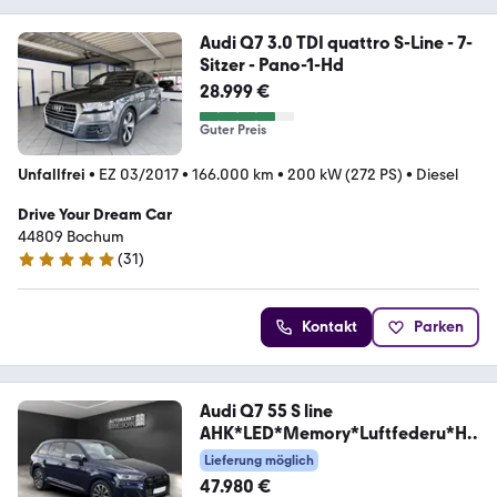
Audi Q7 3.0 TDI quattro S-Line - 7-
Sitzer - Pano-1-Hd
28.999 €
Guter Preis
Unfallfrei
•
EZ 03/2017
•
166.000 km
•
200 kW (272 PS)
•
Diesel
Drive Your Dream Car
44809 Bochum
(
31
)
5 Sterne
Kontakt
Parken
Audi Q7 55 S line
AHK*LED*Memory*Luftfederu*HU
D*20
Lieferung möglich
47.980 €