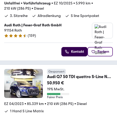
Unfallfrei
•
Vorführfahrzeug
•
EZ 10/2025
•
5.990 km
•
210 kW (286 PS)
•
Diesel
3. Sitzreihe
Allradlenkung
S line Sportpaket
Audi Roth | Feser-Graf Roth GmbH
91154 Roth
(
159
)
4.6 Sterne
Kontakt
Parken
Gesponsert
Audi Q7 50 TDI quattro S-Line Navi
Leder Cam AHK SHZ
50.950 €
19% MwSt.
Fairer Preis
EZ 04/2023
•
85.339 km
•
210 kW (286 PS)
•
Diesel
1 Hand S Line Matrix