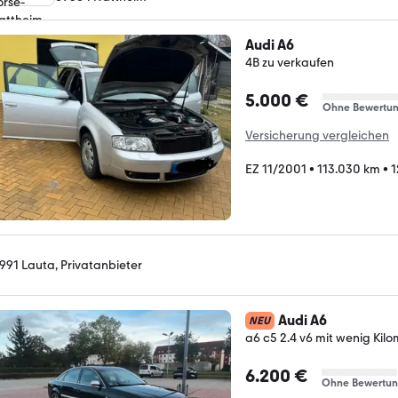
Audi A6
4B zu verkaufen
5.000 €
Ohne Bewertu
Versicherung vergleichen
EZ 11/2001
•
113.030 km
•
1
991 Lauta, Privatanbieter
Audi A6
NEU
a6 c5 2.4 v6 mit wenig Kil
6.200 €
Ohne Bewertu