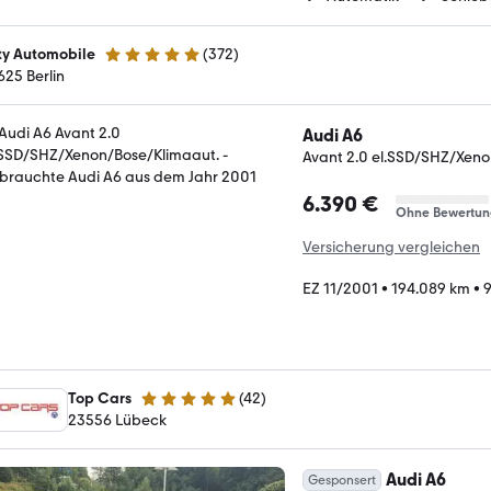
ty Automobile
(
372
)
4.9 Sterne
625 Berlin
Audi A6
Avant 2.0 el.SSD/SHZ/Xeno
6.390 €
Ohne Bewertun
Versicherung vergleichen
EZ 11/2001
•
194.089 km
•
9
Top Cars
(
42
)
5 Sterne
23556 Lübeck
Audi A6
Gesponsert