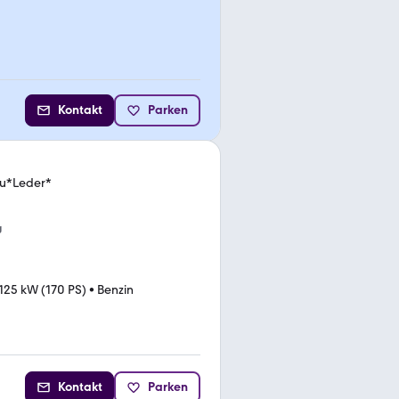
Kontakt
Parken
Neu*Leder*
g
125 kW (170 PS)
•
Benzin
Kontakt
Parken