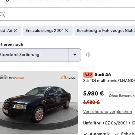
udi A6
Erstzulassung: 2001
Beschädigte Fahrzeuge: Nicht
rtieren nach
Audi A6
NEU
2.5 TDI multitronic/1.HA
5.980 €
Ohne Bewertun
6.980 €
Versicherung vergleichen
Unfallfrei
•
EZ 06/2001
•
1
Automatik
Schie