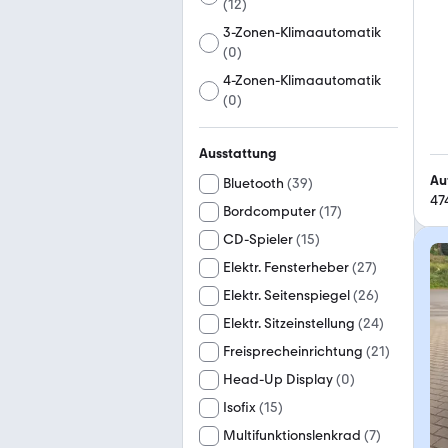
(
12
)
3-Zonen-Klimaautomatik
(
0
)
4-Zonen-Klimaautomatik
(
0
)
Ausstattung
Au
Bluetooth
(
39
)
47
Bordcomputer
(
17
)
CD-Spieler
(
15
)
Elektr. Fensterheber
(
27
)
Elektr. Seitenspiegel
(
26
)
Elektr. Sitzeinstellung
(
24
)
Freisprecheinrichtung
(
21
)
Head-Up Display
(
0
)
Isofix
(
15
)
Multifunktionslenkrad
(
7
)