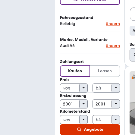
Fahrzeugzustand
Beliebig
ändern
A
Marke, Modell, Variante
So
Audi A6
ändern
Zahlungsart
Kaufen
Leasen
Preis
Erstzulassung
Kilometerstand
Angebote