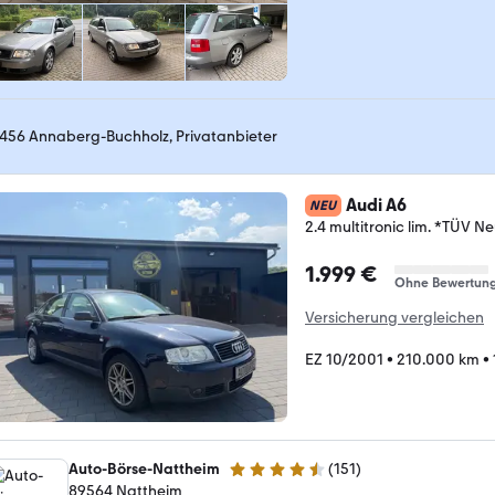
456 Annaberg-Buchholz, Privatanbieter
Audi A6
NEU
2.4 multitronic lim. *TÜV 
1.999 €
Ohne Bewertun
Versicherung vergleichen
EZ 10/2001
•
210.000 km
•
Auto-Börse-Nattheim
(
151
)
4.5 Sterne
89564 Nattheim