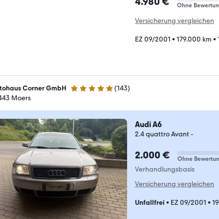
4.980 €
Ohne Bewertu
Versicherung vergleichen
EZ 09/2001
•
179.000 km
•
tohaus Corner GmbH
(
143
)
5 Sterne
443 Moers
Audi A6
2.4 quattro Avant -
2.000 €
Ohne Bewertu
Verhandlungsbasis
Versicherung vergleichen
Unfallfrei
•
EZ 09/2001
•
1