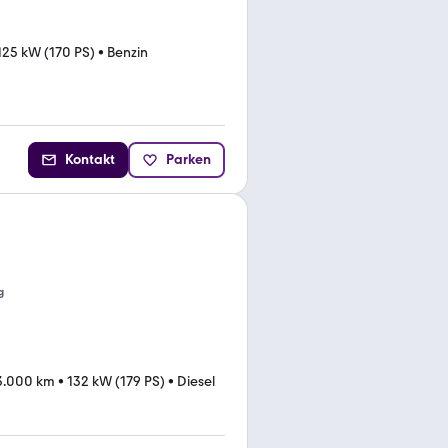
125 kW (170 PS)
•
Benzin
Kontakt
Parken
g
3.000 km
•
132 kW (179 PS)
•
Diesel