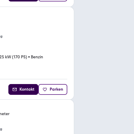
ng
25 kW (170 PS)
•
Benzin
Kontakt
Parken
ometer
ng