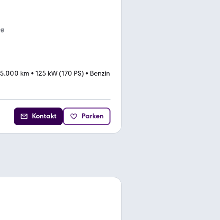
ng
95.000 km
•
125 kW (170 PS)
•
Benzin
Kontakt
Parken