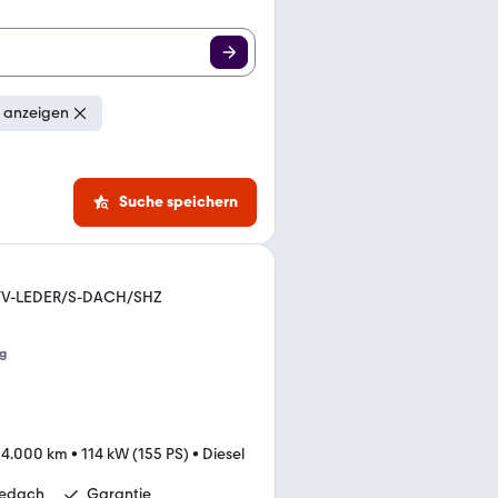
 anzeigen
Suche speichern
ND/V-LEDER/S-DACH/SHZ
g
34.000 km
•
114 kW (155 PS)
•
Diesel
bedach
Garantie