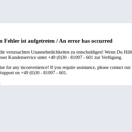
n Fehler ist aufgetreten / An error has occurred
 die verursachten Unannehmlichkeiten zu entschuldigen! Wenn Du Hilfe
unser Kundenservice unter +49 (0)30 - 81097 - 601 zur Verfügung.
se for any inconvenience! If you require assistance, please contact our
upport on +49 (0)30 - 81097 - 601.
e