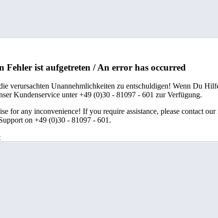
n Fehler ist aufgetreten / An error has occurred
 die verursachten Unannehmlichkeiten zu entschuldigen! Wenn Du Hilfe
unser Kundenservice unter +49 (0)30 - 81097 - 601 zur Verfügung.
se for any inconvenience! If you require assistance, please contact our
upport on +49 (0)30 - 81097 - 601.
e