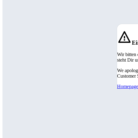
Ei
Wir bitten
steht Dir 
We apologi
Customer S
Homepag