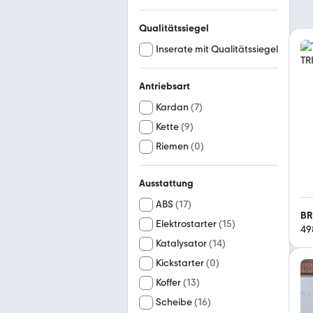
Qualitätssiegel
Inserate mit Qualitätssiegel
Antriebsart
Kardan
(
7
)
Kette
(
9
)
Riemen
(
0
)
Ausstattung
ABS
(
17
)
BR
Elektrostarter
(
15
)
49
Katalysator
(
14
)
Kickstarter
(
0
)
Koffer
(
13
)
Scheibe
(
16
)