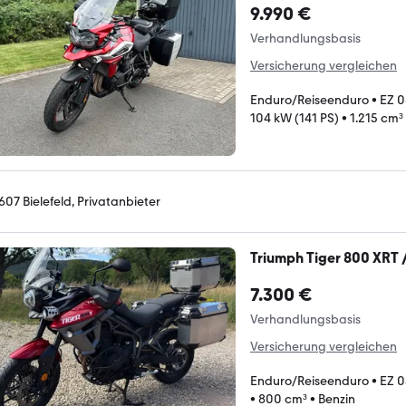
9.990 €
Verhandlungsbasis
Versicherung vergleichen
Enduro/Reiseenduro
•
EZ 
104 kW (141 PS)
•
1.215 cm³
607 Bielefeld, Privatanbieter
Triumph Tiger 800 XRT 
7.300 €
Verhandlungsbasis
Versicherung vergleichen
Enduro/Reiseenduro
•
EZ 0
•
800 cm³
•
Benzin