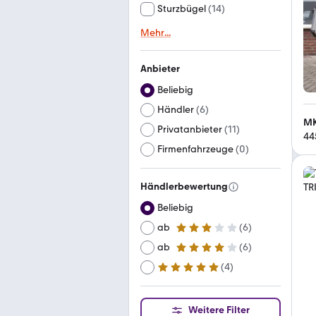
Sturzbügel
(
14
)
Mehr
...
Anbieter
Beliebig
Händler
(
6
)
MK
Privatanbieter
(
11
)
44
Firmenfahrzeuge
(
0
)
Händlerbewertung
Beliebig
ab
(
6
)
3 Sterne
ab
(
6
)
4 Sterne
(
4
)
ab
5 Sterne
Weitere Filter