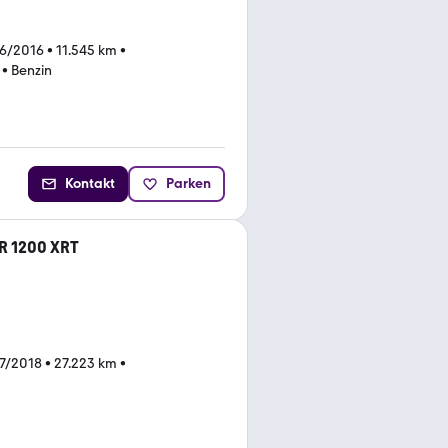
06/2016
•
11.545 km
•
•
Benzin
Kontakt
Parken
R 1200 XRT
7/2018
•
27.223 km
•