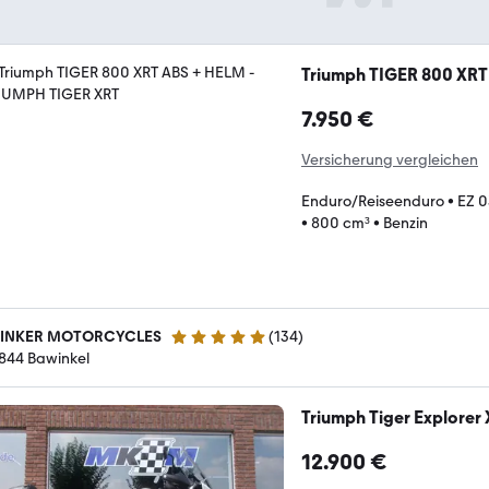
Triumph TIGER 800 XRT
7.950 €
Versicherung vergleichen
Enduro/Reiseenduro
•
EZ 
•
800 cm³
•
Benzin
INKER MOTORCYCLES
(
134
)
5 Sterne
844 Bawinkel
Triumph Tiger Explorer
12.900 €