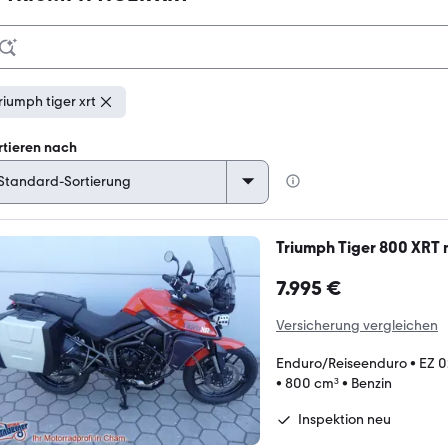
riumph tiger xrt
rtieren nach
Triumph Tiger 800 XRT m
7.995 €
Versicherung vergleichen
Enduro/Reiseenduro
•
EZ 
•
800 cm³
•
Benzin
Inspektion neu