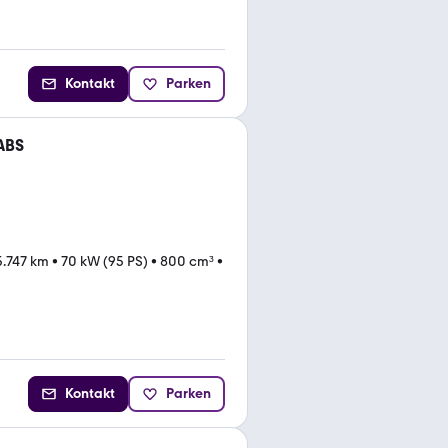
Kontakt
Parken
 ABS
5.747 km
•
70 kW (95 PS)
•
800 cm³
•
Kontakt
Parken