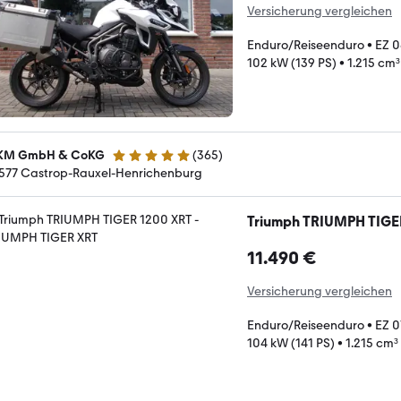
Versicherung vergleichen
Enduro/Reiseenduro
•
EZ 
102 kW (139 PS)
•
1.215 cm³
M GmbH & CoKG
(
365
)
5 Sterne
577 Castrop-Rauxel-Henrichenburg
Triumph TRIUMPH TIGE
11.490 €
Versicherung vergleichen
Enduro/Reiseenduro
•
EZ 0
104 kW (141 PS)
•
1.215 cm³