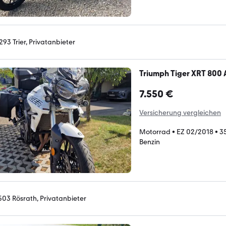
293 Trier, Privatanbieter
Triumph Tiger XRT 800
7.550 €
Versicherung vergleichen
Motorrad
•
EZ 02/2018
•
3
Benzin
503 Rösrath, Privatanbieter