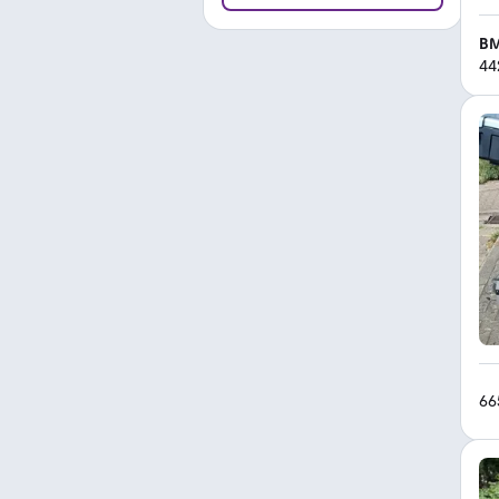
BM
44
66