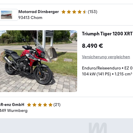
Motorrad Dirnberger
(
153
)
4.7 Sterne
93413 Cham
Triumph Tiger 1200 XRT
8.490 €
Versicherung vergleichen
Enduro/Reiseenduro
•
EZ 
104 kW (141 PS)
•
1.215 cm³
R-enz GmbH
(
21
)
5 Sterne
449 Wurmberg