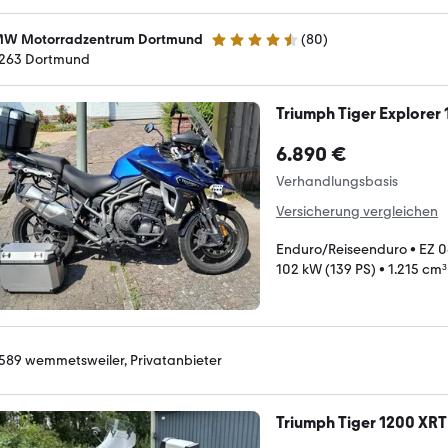
W Motorradzentrum Dortmund
(
80
)
4.5 Sterne
263 Dortmund
Triumph Tiger Explorer
6.890 €
Verhandlungsbasis
Versicherung vergleichen
Enduro/Reiseenduro
•
EZ 
102 kW (139 PS)
•
1.215 cm³
589 wemmetsweiler, Privatanbieter
Triumph Tiger 1200 XRT