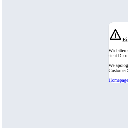
Ei
Wir bitten
steht Dir 
We apologi
Customer S
Homepag