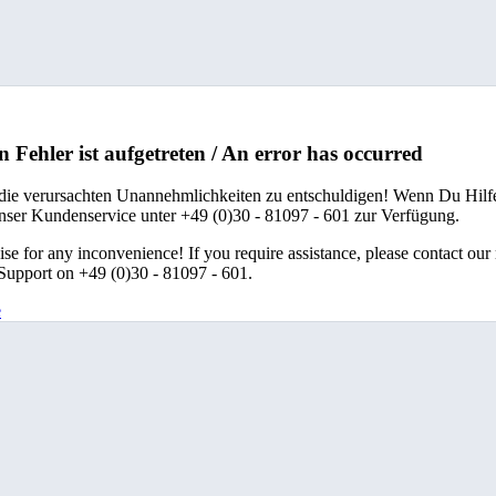
n Fehler ist aufgetreten / An error has occurred
 die verursachten Unannehmlichkeiten zu entschuldigen! Wenn Du Hilfe
unser Kundenservice unter +49 (0)30 - 81097 - 601 zur Verfügung.
se for any inconvenience! If you require assistance, please contact our
upport on +49 (0)30 - 81097 - 601.
e