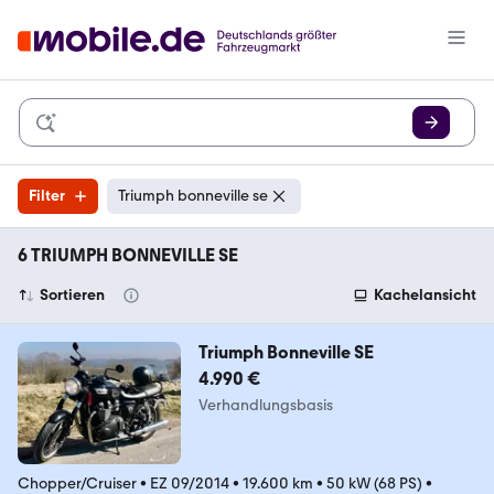
Filter
Triumph bonneville se
6 TRIUMPH BONNEVILLE SE
Sortieren
Kachelansicht
Triumph Bonneville SE
4.990 €
Verhandlungsbasis
Chopper/Cruiser
•
EZ 09/2014
•
19.600 km
•
50 kW (68 PS)
•