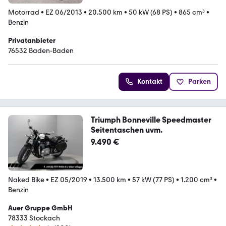
Motorrad
•
EZ 06/2013
•
20.500 km
•
50 kW (68 PS)
•
865 cm³
•
Benzin
Privatanbieter
76532 Baden-Baden
Kontakt
Parken
Triumph Bonneville Speedmaster
Seitentaschen uvm.
9.490 €
Naked Bike
•
EZ 05/2019
•
13.500 km
•
57 kW (77 PS)
•
1.200 cm³
•
Benzin
Auer Gruppe GmbH
78333 Stockach