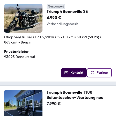
Gesponsert
Triumph Bonneville SE
4.990 €
Verhandlungsbasis
Chopper/Cruiser
•
EZ 09/2014
•
19.600 km
•
50 kW (68 PS)
•
865 cm³
•
Benzin
Privatanbieter
93093 Donaustauf
Kontakt
Parken
Triumph Bonneville T100
Seitentaschen+Wartuung neu
7.990 €