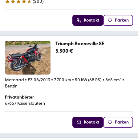
(
200
)
4.7 Sterne
Kontakt
Parken
Triumph Bonneville SE
5.500 €
Motorrad
•
EZ 08/2013
•
7.700 km
•
50 kW (68 PS)
•
865 cm³
•
Benzin
Privatanbieter
67657 Kaiserslautern
Kontakt
Parken