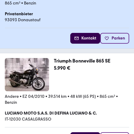
865 cm³
•
Benzin
Privatanbieter
93093 Donaustauf
Kontakt
Parken
Triumph Bonneville 865 SE
5.990 €
Andere
•
EZ 04/2010
•
39.514 km
•
48 kW (65 PS)
•
865 cm³
•
Benzin
LUCIANO MOTO S.A.S. DI DEFINA LUCIANO & C.
IT-12030 CASALGRASSO