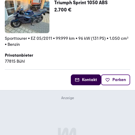
Triumph Sprint 1050 ABS
2.700 €
Sporttourer
•
EZ 05/2011
•
99.999 km
•
96 kW (131 PS)
•
1.050 cm³
•
Benzin
Privatanbieter
77815 Bühl
Kontakt
Parken