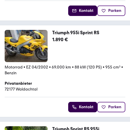
Kontakt
Parken
Triumph 955i Sprint RS
1.890 €
Motorrad
•
EZ 04/2002
•
69.000 km
•
88 kW (120 PS)
•
955 cm³
•
Benzin
Privatanbieter
72177 Waldachtal
Kontakt
Parken
Triumph Sprint RS 955i