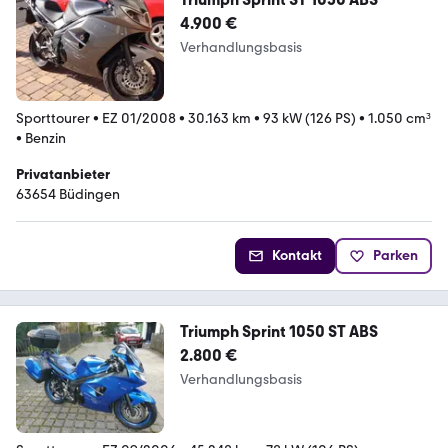
4.900 €
Verhandlungsbasis
Sporttourer
•
EZ 01/2008
•
30.163 km
•
93 kW (126 PS)
•
1.050 cm³
•
Benzin
Privatanbieter
63654 Büdingen
Kontakt
Parken
Triumph Sprint 1050 ST ABS
2.800 €
Verhandlungsbasis