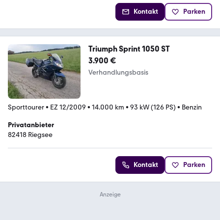
Kontakt
Parken
Triumph Sprint 1050 ST
3.900 €
Verhandlungsbasis
Sporttourer
•
EZ 12/2009
•
14.000 km
•
93 kW (126 PS)
•
Benzin
Privatanbieter
82418 Riegsee
Kontakt
Parken