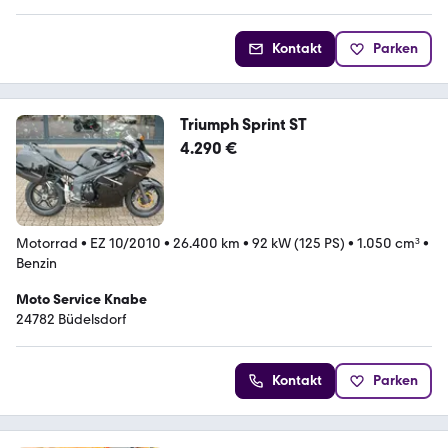
Kontakt
Parken
Triumph Sprint ST
4.290 €
Motorrad
•
EZ 10/2010
•
26.400 km
•
92 kW (125 PS)
•
1.050 cm³
•
Benzin
Moto Service Knabe
24782 Büdelsdorf
Kontakt
Parken