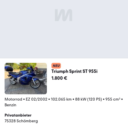
NEU
Triumph Sprint ST 955i
1.800 €
Motorrad
•
EZ 02/2002
•
102.065 km
•
88 kW (120 PS)
•
955 cm³
•
Benzin
Privatanbieter
75328 Schömberg