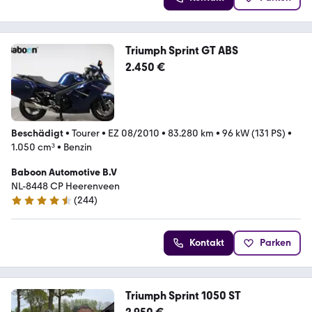
Triumph Sprint GT ABS
2.450 €
Beschädigt
•
Tourer
•
EZ 08/2010
•
83.280 km
•
96 kW (131 PS)
•
1.050 cm³
•
Benzin
Baboon Automotive B.V
NL-8448 CP Heerenveen
(
244
)
4.7 Sterne
Kontakt
Parken
Triumph Sprint 1050 ST