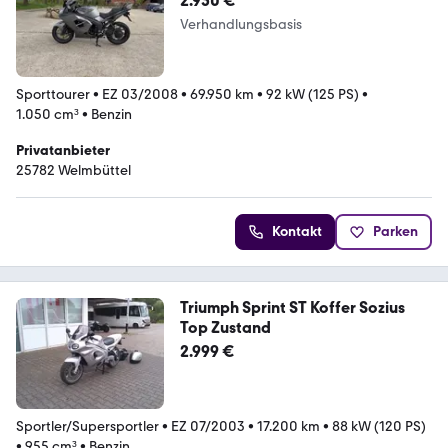
2.950 €
Verhandlungsbasis
Sporttourer
•
EZ 03/2008
•
69.950 km
•
92 kW (125 PS)
•
1.050 cm³
•
Benzin
Privatanbieter
25782 Welmbüttel
Kontakt
Parken
Triumph Sprint ST Koffer Sozius
Top Zustand
2.999 €
Sportler/Supersportler
•
EZ 07/2003
•
17.200 km
•
88 kW (120 PS)
•
955 cm³
•
Benzin