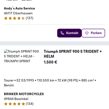
Andy´s Auto Service
46117 Oberhausen
(
137
)
4.6 Sterne
Kontakt
Parken
Triumph SPRINT 900 S TRIDENT +
HELM
1.500 €
Tourer
•
EZ 03/1995
•
110.500 km
•
72 kW (98 PS)
•
885 cm³
•
Benzin
BRINKER MOTORCYCLES
49844 Bawinkel
(
134
)
5 Sterne