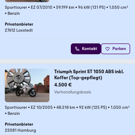
Sporttourer
•
EZ 07/2010
•
59.199 km
•
96 kW (131 PS)
•
1.050 cm³
•
Benzin
Privatanbieter
27612 Loxstedt
Kontakt
Parken
Triumph Sprint ST 1050 ABS inkl.
Koffer (Top-gepflegt)
4.500 €
Verhandlungsbasis
Sporttourer
•
EZ 10/2005
•
48.518 km
•
92 kW (125 PS)
•
1.050 cm³
•
Benzin
Privatanbieter
22081 Hamburg