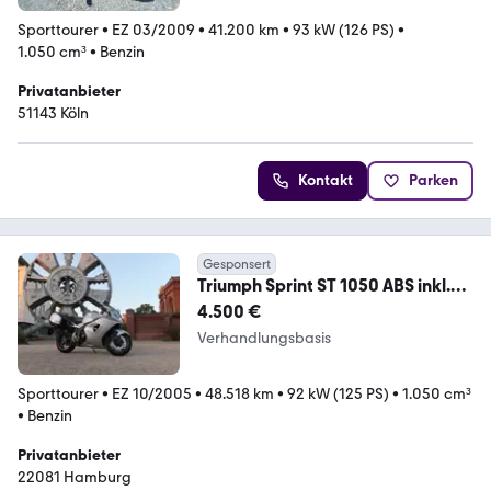
Sporttourer
•
EZ 03/2009
•
41.200 km
•
93 kW (126 PS)
•
1.050 cm³
•
Benzin
Privatanbieter
51143 Köln
Kontakt
Parken
Gesponsert
Triumph Sprint ST 1050 ABS inkl.
Koffer (Top-gepflegt)
4.500 €
Verhandlungsbasis
Sporttourer
•
EZ 10/2005
•
48.518 km
•
92 kW (125 PS)
•
1.050 cm³
•
Benzin
Privatanbieter
22081 Hamburg