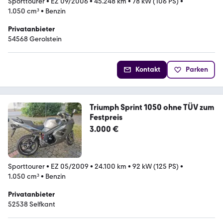
Sporttourer
•
EZ 09/2006
•
45.248 km
•
78 kW (106 PS)
•
1.050 cm³
•
Benzin
Privatanbieter
54568 Gerolstein
Kontakt
Parken
Triumph Sprint 1050 ohne TÜV zum
Festpreis
3.000 €
Sporttourer
•
EZ 05/2009
•
24.100 km
•
92 kW (125 PS)
•
1.050 cm³
•
Benzin
Privatanbieter
52538 Selfkant