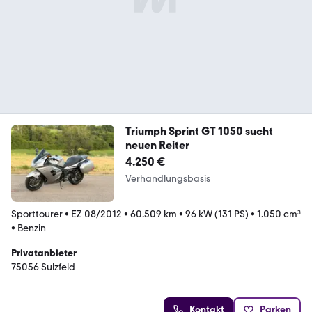
Triumph Sprint GT 1050 sucht
neuen Reiter
4.250 €
Verhandlungsbasis
Sporttourer
•
EZ 08/2012
•
60.509 km
•
96 kW (131 PS)
•
1.050 cm³
•
Benzin
Privatanbieter
75056 Sulzfeld
Kontakt
Parken