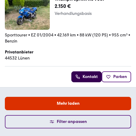
2.150 €
Verhandlungsbasis
Sporttourer
•
EZ 01/2004
•
42.169 km
•
88 kW (120 PS)
•
955 cm³
•
Benzin
Privatanbieter
44532 Lünen
Kontakt
Parken
Mehr laden
Filter anpassen