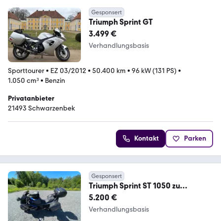
Gesponsert
Triumph Sprint GT
3.499 €
Verhandlungsbasis
Sporttourer
•
EZ 03/2012
•
50.400 km
•
96 kW (131 PS)
•
1.050 cm³
•
Benzin
Privatanbieter
21493 Schwarzenbek
Kontakt
Parken
Gesponsert
Triumph Sprint ST 1050 zu
verkaufen
5.200 €
Verhandlungsbasis