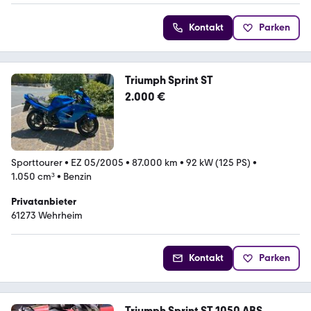
Kontakt
Parken
Triumph Sprint ST
2.000 €
Sporttourer
•
EZ 05/2005
•
87.000 km
•
92 kW (125 PS)
•
1.050 cm³
•
Benzin
Privatanbieter
61273 Wehrheim
Kontakt
Parken
Triumph Sprint ST 1050 ABS