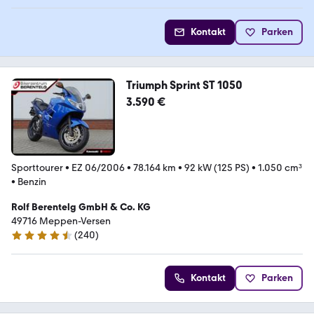
Kontakt
Parken
Triumph Sprint ST 1050
3.590 €
Sporttourer
•
EZ 06/2006
•
78.164 km
•
92 kW (125 PS)
•
1.050 cm³
•
Benzin
Rolf Berentelg GmbH & Co. KG
49716 Meppen-Versen
(
240
)
4.7 Sterne
Kontakt
Parken