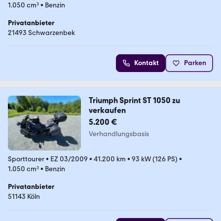
1.050 cm³
•
Benzin
Privatanbieter
21493 Schwarzenbek
Kontakt
Parken
Triumph Sprint ST 1050 zu
verkaufen
5.200 €
Verhandlungsbasis
Sporttourer
•
EZ 03/2009
•
41.200 km
•
93 kW (126 PS)
•
1.050 cm³
•
Benzin
Privatanbieter
51143 Köln