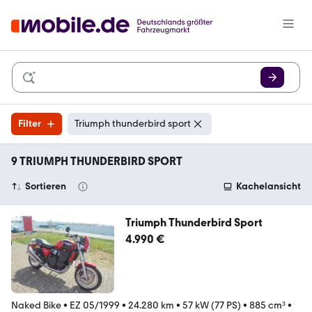
Filter
Triumph thunderbird sport
9 TRIUMPH THUNDERBIRD SPORT
Sortieren
Kachelansicht
Triumph Thunderbird Sport
4.990 €
Naked Bike
•
EZ 05/1999
•
24.280 km
•
57 kW (77 PS)
•
885 cm³
•