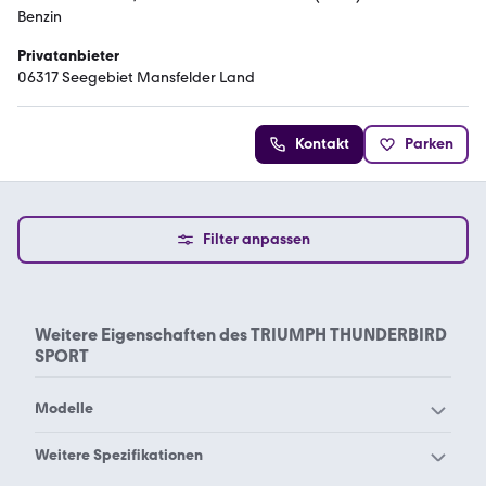
Benzin
Privatanbieter
06317 Seegebiet Mansfelder Land
Kontakt
Parken
Filter anpassen
Weitere Eigenschaften des
TRIUMPH THUNDERBIRD
SPORT
Modelle
Triumph 5T Speed Twin
Triumph America
Weitere Spezifikationen
Triumph Bonneville