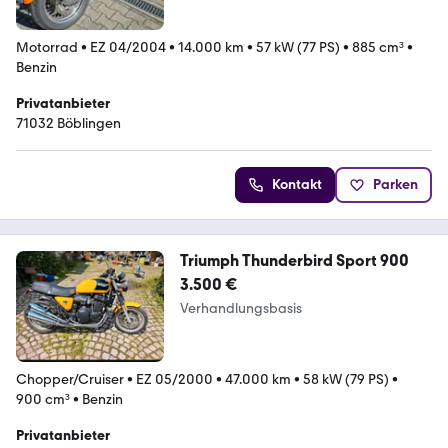
Motorrad
•
EZ 04/2004
•
14.000 km
•
57 kW (77 PS)
•
885 cm³
•
Benzin
Privatanbieter
71032 Böblingen
Kontakt
Parken
Triumph Thunderbird Sport 900
3.500 €
Verhandlungsbasis
Chopper/Cruiser
•
EZ 05/2000
•
47.000 km
•
58 kW (79 PS)
•
900 cm³
•
Benzin
Privatanbieter