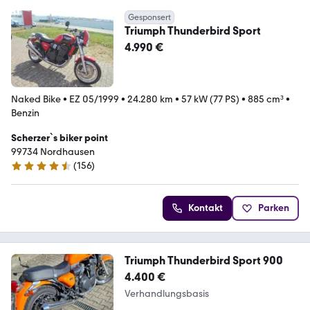
Gesponsert
Triumph Thunderbird Sport
4.990 €
Naked Bike
•
EZ 05/1999
•
24.280 km
•
57 kW (77 PS)
•
885 cm³
•
Benzin
Scherzer`s biker point
99734 Nordhausen
(
156
)
4.7 Sterne
Kontakt
Parken
Triumph Thunderbird Sport 900
4.400 €
Verhandlungsbasis