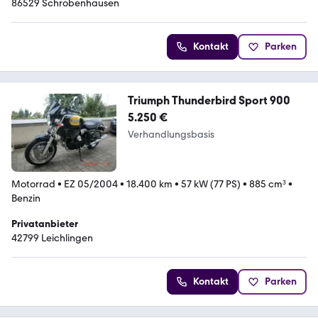
86529 Schrobenhausen
Kontakt
Parken
Triumph Thunderbird Sport 900
5.250 €
Verhandlungsbasis
Motorrad
•
EZ 05/2004
•
18.400 km
•
57 kW (77 PS)
•
885 cm³
•
Benzin
Privatanbieter
42799 Leichlingen
Kontakt
Parken