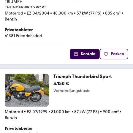
Motorrad
•
EZ 04/2004
•
48.000 km
•
57 kW (77 PS)
•
885 cm³
•
Benzin
Privatanbieter
61381 Friedrichsdorf
Kontakt
Parken
Triumph Thunderbird Sport
3.150 €
Verhandlungsbasis
Motorrad
•
EZ 07/1999
•
81.000 km
•
57 kW (77 PS)
•
900 cm³
•
Benzin
Privatanbieter