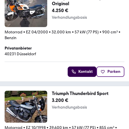
Original
4.250 €
Verhandlungsbasis
Motorrad
•
EZ 04/2000
•
32.000 km
•
57 kW (77 PS)
•
900 cm³
•
Benzin
Privatanbieter
40231 Düsseldorf
Kontakt
Parken
Triumph Thunderbird Sport
3.200 €
Verhandlungsbasis
Motorrad
•
EZ 10/1998
•
39.600 km
•
57 kW (77 PS)
•
855 cm³
•