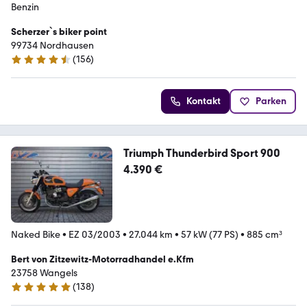
Benzin
Scherzer`s biker point
99734 Nordhausen
(
156
)
4.7 Sterne
Kontakt
Parken
Triumph Thunderbird Sport 900
4.390 €
Naked Bike
•
EZ 03/2003
•
27.044 km
•
57 kW (77 PS)
•
885 cm³
Bert von Zitzewitz-Motorradhandel e.Kfm
23758 Wangels
(
138
)
4.8 Sterne