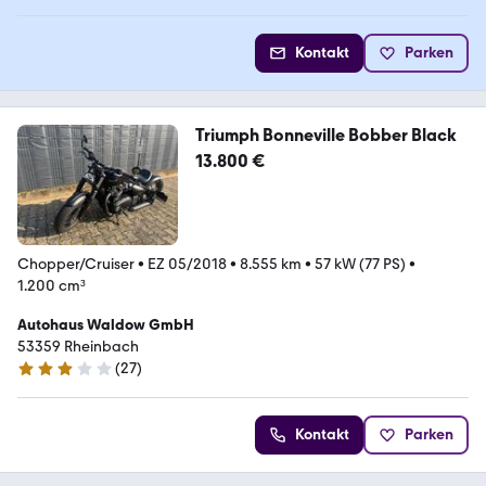
Kontakt
Parken
Triumph Bonneville Bobber Black
13.800 €
Chopper/Cruiser
•
EZ 05/2018
•
8.555 km
•
57 kW (77 PS)
•
1.200 cm³
Autohaus Waldow GmbH
53359 Rheinbach
(
27
)
3 Sterne
Kontakt
Parken