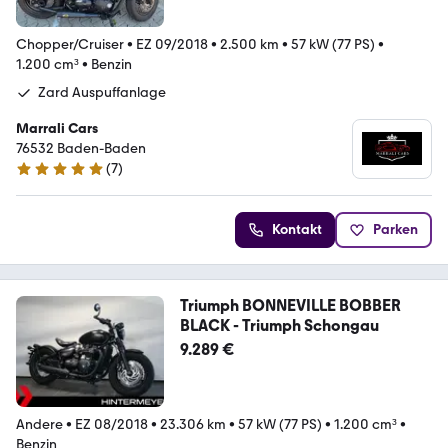
Chopper/Cruiser
•
EZ 09/2018
•
2.500 km
•
57 kW (77 PS)
•
1.200 cm³
•
Benzin
Zard Auspuffanlage
Marrali Cars
76532 Baden-Baden
(
7
)
5 Sterne
Kontakt
Parken
Triumph BONNEVILLE BOBBER
BLACK - Triumph Schongau
9.289 €
Andere
•
EZ 08/2018
•
23.306 km
•
57 kW (77 PS)
•
1.200 cm³
•
Benzin