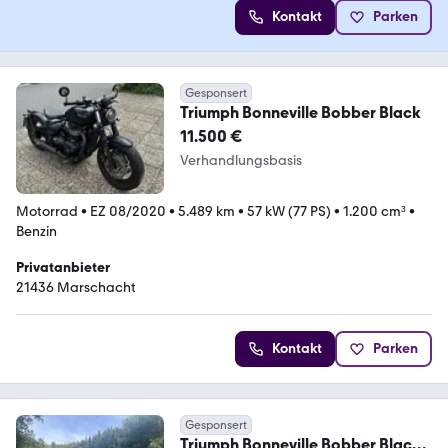
Kontakt
Parken
Gesponsert
Triumph Bonneville Bobber Black
11.500 €
Verhandlungsbasis
Motorrad
•
EZ 08/2020
•
5.489 km
•
57 kW (77 PS)
•
1.200 cm³
•
Benzin
Privatanbieter
21436 Marschacht
Kontakt
Parken
Gesponsert
Triumph Bonneville Bobber Black