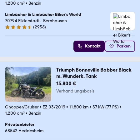
1.200 cm³
•
Benzin
Limbächer & Limbächer Biker's World
70794 Filderstadt - Bernhausen
(
2956
)
4.7 Sterne
Kontakt
Parken
Triumph Bonneville Bobber Black
m. Wunderk. Tank
15.800 €
Verhandlungsbasis
Chopper/Cruiser
•
EZ 03/2019
•
11.800 km
•
57 kW (77 PS)
•
1.200 cm³
•
Benzin
Privatanbieter
68542 Heddesheim