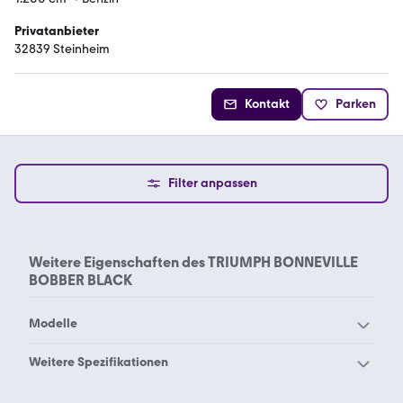
Privatanbieter
32839 Steinheim
Kontakt
Parken
Filter anpassen
Weitere Eigenschaften des
TRIUMPH BONNEVILLE
BOBBER BLACK
Modelle
Triumph 5T Speed Twin
Triumph America
Weitere Spezifikationen
Triumph Bonneville
Triumph 1050
Triumph 1200
Triumph BDG 250