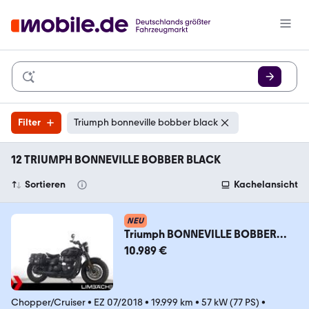
Filter
Triumph bonneville bobber black
12 TRIUMPH BONNEVILLE BOBBER BLACK
Sortieren
Kachelansicht
NEU
Triumph BONNEVILLE BOBBER
BLACK - Tempomat, etc
10.989 €
Chopper/Cruiser
•
EZ 07/2018
•
19.999 km
•
57 kW (77 PS)
•