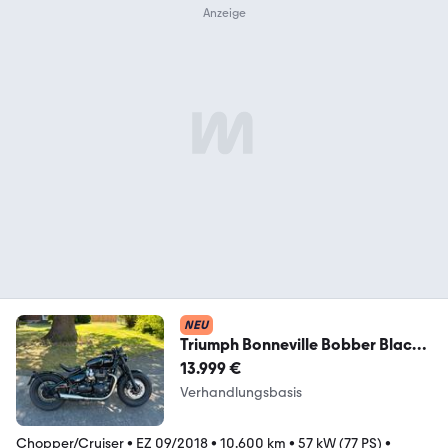
NEU
Triumph Bonneville Bobber Black
(Dr.Jekyll&Mr.Hyde AGA)
13.999 €
Verhandlungsbasis
Chopper/Cruiser
•
EZ 09/2018
•
10.600 km
•
57 kW (77 PS)
•