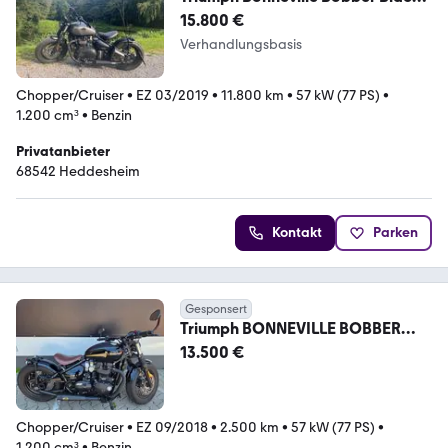
m. Wunderk. Tank
15.800 €
Verhandlungsbasis
Chopper/Cruiser
•
EZ 03/2019
•
11.800 km
•
57 kW (77 PS)
•
1.200 cm³
•
Benzin
Privatanbieter
68542 Heddesheim
Kontakt
Parken
Gesponsert
Triumph BONNEVILLE BOBBER
BLACK ZARD*KM2500
13.500 €
Chopper/Cruiser
•
EZ 09/2018
•
2.500 km
•
57 kW (77 PS)
•
1.200 cm³
•
Benzin