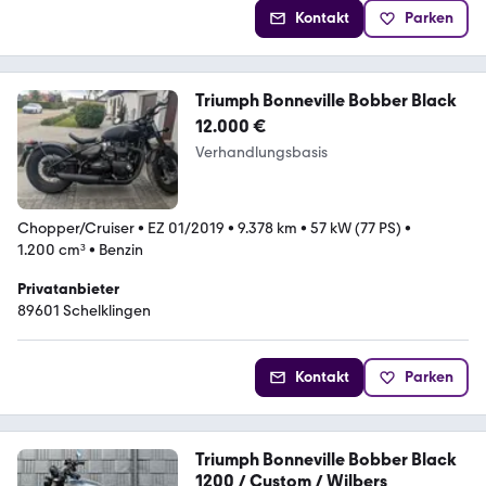
Kontakt
Parken
Triumph Bonneville Bobber Black
12.000 €
Verhandlungsbasis
Chopper/Cruiser
•
EZ 01/2019
•
9.378 km
•
57 kW (77 PS)
•
1.200 cm³
•
Benzin
Privatanbieter
89601 Schelklingen
Kontakt
Parken
Triumph Bonneville Bobber Black
1200 / Custom / Wilbers