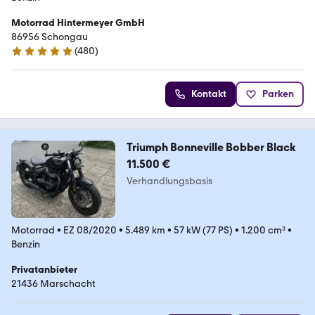
Motorrad Hintermeyer GmbH
86956 Schongau
(
480
)
4.8 Sterne
Kontakt
Parken
Triumph Bonneville Bobber Black
11.500 €
Verhandlungsbasis
Motorrad
•
EZ 08/2020
•
5.489 km
•
57 kW (77 PS)
•
1.200 cm³
•
Benzin
Privatanbieter
21436 Marschacht