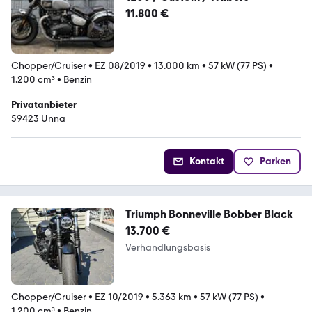
11.800 €
Chopper/Cruiser
•
EZ 08/2019
•
13.000 km
•
57 kW (77 PS)
•
1.200 cm³
•
Benzin
Privatanbieter
59423 Unna
Kontakt
Parken
Triumph Bonneville Bobber Black
13.700 €
Verhandlungsbasis
Chopper/Cruiser
•
EZ 10/2019
•
5.363 km
•
57 kW (77 PS)
•
1.200 cm³
•
Benzin