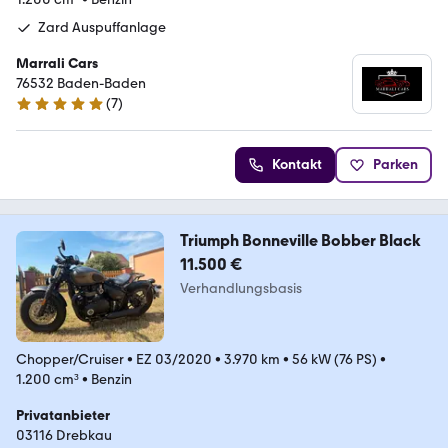
Zard Auspuffanlage
Marrali Cars
76532 Baden-Baden
(
7
)
5 Sterne
Kontakt
Parken
Triumph Bonneville Bobber Black
11.500 €
Verhandlungsbasis
Chopper/Cruiser
•
EZ 03/2020
•
3.970 km
•
56 kW (76 PS)
•
1.200 cm³
•
Benzin
Privatanbieter
03116 Drebkau