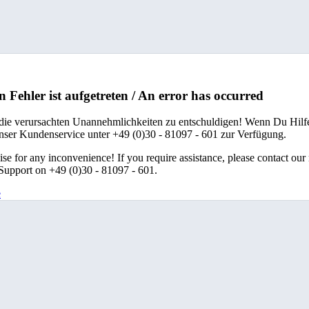
n Fehler ist aufgetreten / An error has occurred
 die verursachten Unannehmlichkeiten zu entschuldigen! Wenn Du Hilfe
unser Kundenservice unter +49 (0)30 - 81097 - 601 zur Verfügung.
se for any inconvenience! If you require assistance, please contact our
upport on +49 (0)30 - 81097 - 601.
e