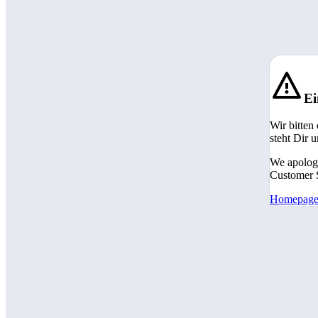
Ei
Wir bitten
steht Dir 
We apologi
Customer S
Homepag