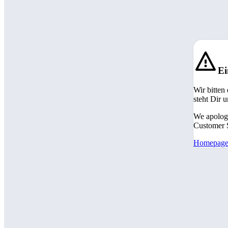
Ei
Wir bitten
steht Dir 
We apologi
Customer S
Homepag