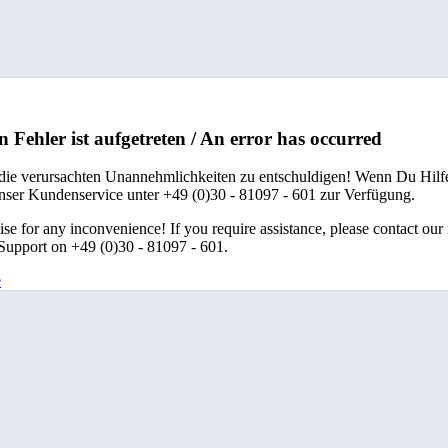
n Fehler ist aufgetreten / An error has occurred
 die verursachten Unannehmlichkeiten zu entschuldigen! Wenn Du Hilfe
unser Kundenservice unter +49 (0)30 - 81097 - 601 zur Verfügung.
se for any inconvenience! If you require assistance, please contact our
upport on +49 (0)30 - 81097 - 601.
e