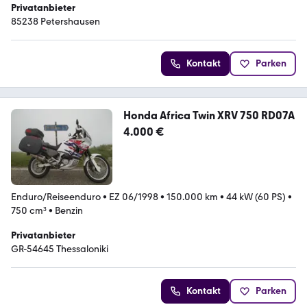
Privatanbieter
85238 Petershausen
Kontakt
Parken
Honda Africa Twin XRV 750 RD07A
4.000 €
Enduro/Reiseenduro
•
EZ 06/1998
•
150.000 km
•
44 kW (60 PS)
•
750 cm³
•
Benzin
Privatanbieter
GR-54645 Thessaloniki
Kontakt
Parken