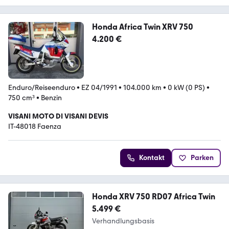
Honda Africa Twin XRV 750
4.200 €
Enduro/Reiseenduro
•
EZ 04/1991
•
104.000 km
•
0 kW (0 PS)
•
750 cm³
•
Benzin
VISANI MOTO DI VISANI DEVIS
IT-48018 Faenza
Kontakt
Parken
Honda XRV 750 RD07 Africa Twin
5.499 €
Verhandlungsbasis