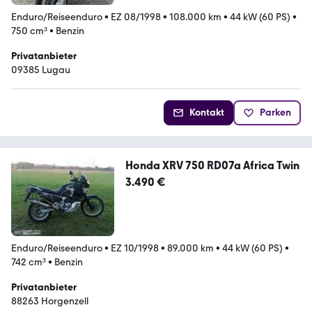
Enduro/Reiseenduro
•
EZ 08/1998
•
108.000 km
•
44 kW (60 PS)
•
750 cm³
•
Benzin
Privatanbieter
09385 Lugau
Kontakt
Parken
Honda XRV 750 RD07a Africa Twin
3.490 €
Enduro/Reiseenduro
•
EZ 10/1998
•
89.000 km
•
44 kW (60 PS)
•
742 cm³
•
Benzin
Privatanbieter
88263 Horgenzell