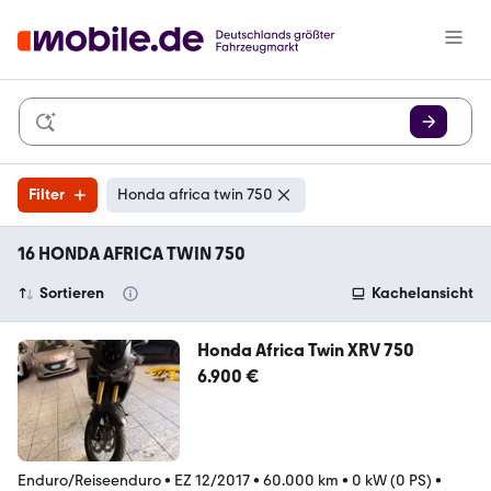
Filter
Honda africa twin 750
16 HONDA AFRICA TWIN 750
Sortieren
Kachelansicht
Honda Africa Twin XRV 750
6.900 €
Enduro/Reiseenduro
•
EZ 12/2017
•
60.000 km
•
0 kW (0 PS)
•