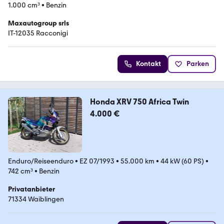
1.000 cm³
•
Benzin
Maxautogroup srls
IT-12035 Racconigi
Kontakt
Parken
Honda XRV 750 Africa Twin
4.000 €
Enduro/Reiseenduro
•
EZ 07/1993
•
55.000 km
•
44 kW (60 PS)
•
742 cm³
•
Benzin
Privatanbieter
71334 Waiblingen