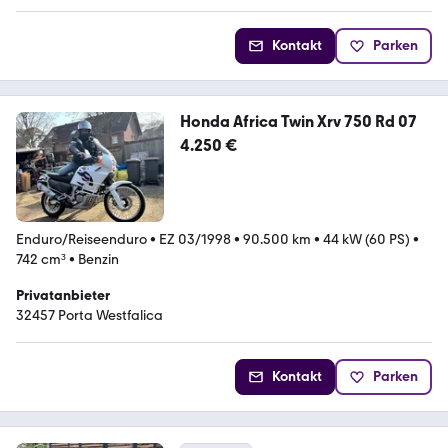
Kontakt
Parken
Honda Africa Twin Xrv 750 Rd 07
4.250 €
Enduro/Reiseenduro
•
EZ 03/1998
•
90.500 km
•
44 kW (60 PS)
•
742 cm³
•
Benzin
Privatanbieter
32457 Porta Westfalica
Kontakt
Parken