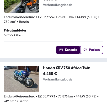
Verhandlungsbasis
Enduro/Reiseenduro
•
EZ 03/1996
•
78.800 km
•
44 kW (60 PS)
•
750 cm³
•
Benzin
Privatanbieter
59399 Olfen
Kontakt
Parken
Honda XRV 750 Africa Twin
4.450 €
Verhandlungsbasis
Enduro/Reiseenduro
•
EZ 05/1993
•
75.876 km
•
44 kW (60 PS)
•
742 cm³
•
Benzin