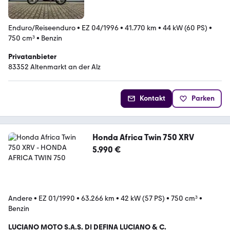
Enduro/Reiseenduro
•
EZ 04/1996
•
41.770 km
•
44 kW (60 PS)
•
750 cm³
•
Benzin
Privatanbieter
83352 Altenmarkt an der Alz
Kontakt
Parken
Honda Africa Twin 750 XRV
5.990 €
Andere
•
EZ 01/1990
•
63.266 km
•
42 kW (57 PS)
•
750 cm³
•
Benzin
LUCIANO MOTO S.A.S. DI DEFINA LUCIANO & C.