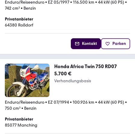
Enduro/Reiseenduro
•
EZ 05/1997
•
116.500 km
•
44 kW (60 PS)
•
742 cm³
•
Benzin
Privatanbieter
64380 Roßdorf
Kontakt
Parken
Honda Africa Twin 750 RD07
5.700 €
Verhandlungsbasis
Enduro/Reiseenduro
•
EZ 07/1994
•
100.926 km
•
44 kW (60 PS)
•
750 cm³
•
Benzin
Privatanbieter
85077 Manching