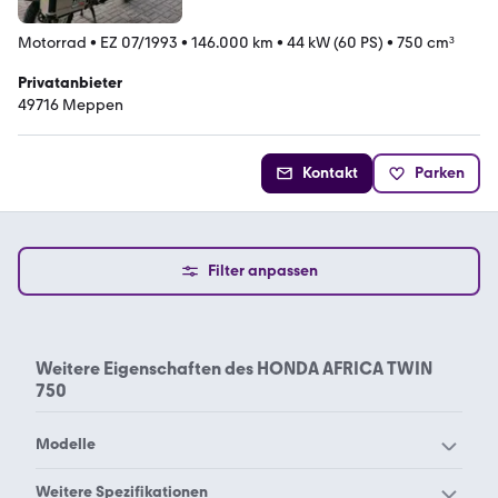
Motorrad
•
EZ 07/1993
•
146.000 km
•
44 kW (60 PS)
•
750 cm³
Privatanbieter
49716 Meppen
Kontakt
Parken
Filter anpassen
Weitere Eigenschaften des
HONDA AFRICA TWIN
750
Modelle
Honda ADV350
Honda Africa Twin
Weitere Spezifikationen