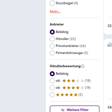
Sturzbügel
(
8
)
Mehr
...
Anbieter
32
Beliebig
Händler
(
22
)
Privatanbieter
(
66
)
Firmenfahrzeuge
(
0
)
Händlerbewertung
Beliebig
ab
(
18
)
3 Sterne
ab
(
18
)
4 Sterne
(
2
)
ab
5 Sterne
58
Weitere Filter