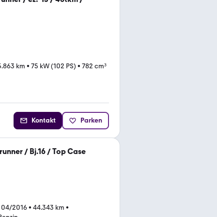
5.863 km
•
75 kW (102 PS)
•
782 cm³
Kontakt
Parken
unner / Bj.16 / Top Case
 04/2016
•
44.343 km
•