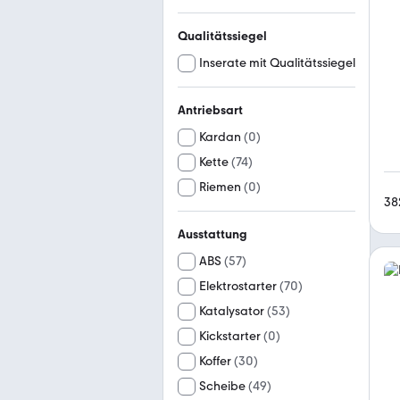
Qualitätssiegel
Inserate mit Qualitätssiegel
Antriebsart
Kardan
(
0
)
Kette
(
74
)
Riemen
(
0
)
38
Ausstattung
ABS
(
57
)
Elektrostarter
(
70
)
Katalysator
(
53
)
Kickstarter
(
0
)
Koffer
(
30
)
Scheibe
(
49
)