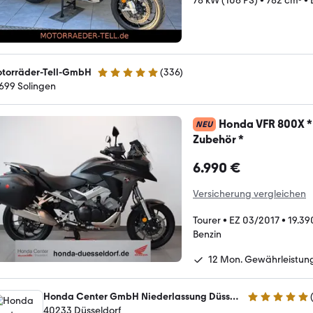
78 kW (106 PS)
•
782 cm³
•
torräder-Tell-GmbH
(
336
)
4.8 Sterne
699 Solingen
Honda VFR 800X * 
NEU
Zubehör *
6.990 €
Versicherung vergleichen
Tourer
•
EZ 03/2017
•
19.39
Benzin
12 Mon. Gewährleistun
Honda Center GmbH Niederlassung Düsseldorf
4.9 Sterne
40233 Düsseldorf