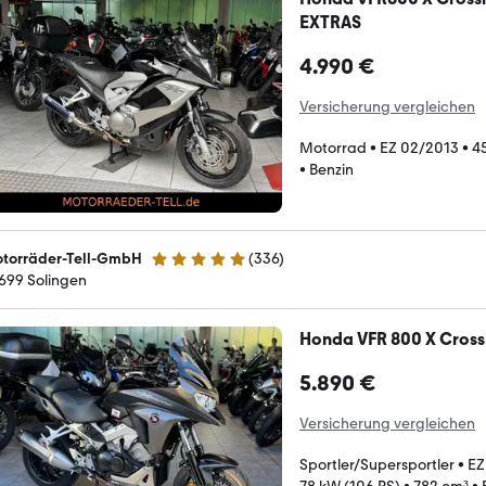
EXTRAS
4.990 €
Versicherung vergleichen
Motorrad
•
EZ 02/2013
•
4
•
Benzin
torräder-Tell-GmbH
(
336
)
4.8 Sterne
699 Solingen
Honda VFR 800 X Crossr
5.890 €
Versicherung vergleichen
Sportler/Supersportler
•
EZ