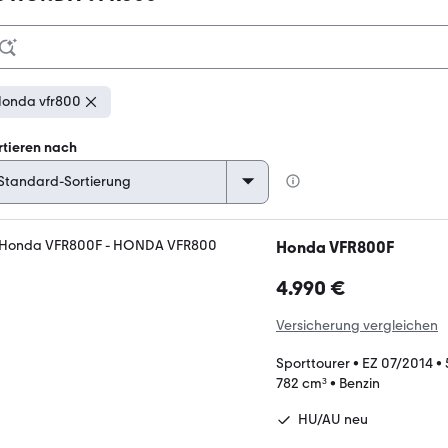
onda vfr800
rtieren nach
Honda VFR800F
4.990 €
Versicherung vergleichen
Sporttourer
•
EZ 07/2014
•
782 cm³
•
Benzin
HU/AU neu