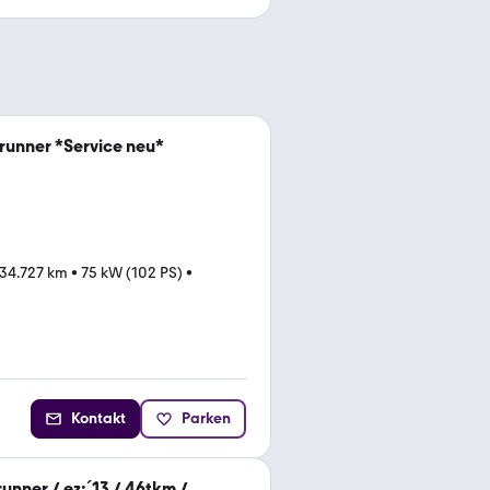
runner *Service neu*
34.727 km
•
75 kW (102 PS)
•
Kontakt
Parken
nner / ez:´13 / 46tkm /