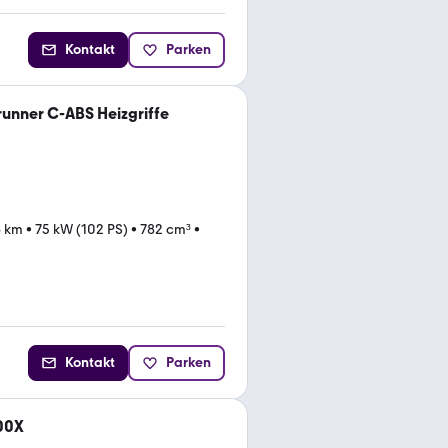
Kontakt
Parken
unner C-ABS Heizgriffe
6 km
•
75 kW (102 PS)
•
782 cm³
•
Kontakt
Parken
00X