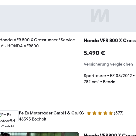
Honda VFR 800 X Cross
5.490 €
Versicherung vergleichen
Sporttourer
•
EZ 03/2012
•
782 cm³
•
Benzin
Pe Es Motorräder GmbH & Co.KG
(
377
)
4.8 Sterne
46395 Bocholt
Honda VFR800 X Crossru