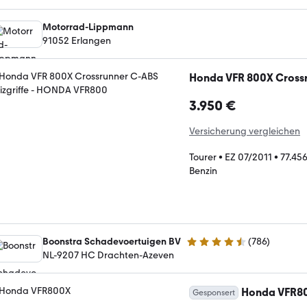
Motorrad-Lippmann
91052 Erlangen
Honda VFR 800X Crossr
3.950 €
Versicherung vergleichen
Tourer
•
EZ 07/2011
•
77.45
Benzin
Boonstra Schadevoertuigen BV
(
786
)
4.4 Sterne
NL-9207 HC Drachten-Azeven
Honda VFR8
Gesponsert