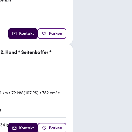
Benzin
Kontakt
Parken
2. Hand * Seitenkoffer *
0 km
•
79 kW (107 PS)
•
782 cm³
•
g
(
341
)
Kontakt
Parken