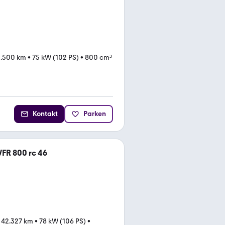
1.500 km
•
75 kW (102 PS)
•
800 cm³
Kontakt
Parken
FR 800 rc 46
•
42.327 km
•
78 kW (106 PS)
•