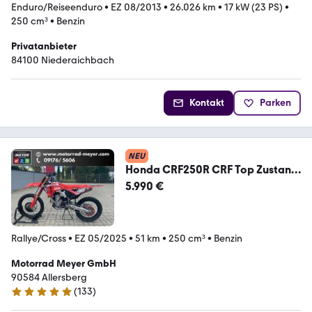
Enduro/Reiseenduro
•
EZ 08/2013
•
26.026 km
•
17 kW (23 PS)
•
250 cm³
•
Benzin
Privatanbieter
84100 Niederaichbach
Kontakt
Parken
NEU
Honda CRF250R CRF Top Zustand
Model 2025 Pro Circuit
5.990 €
Rallye/Cross
•
EZ 05/2025
•
51 km
•
250 cm³
•
Benzin
Motorrad Meyer GmbH
90584 Allersberg
(
133
)
4.9 Sterne