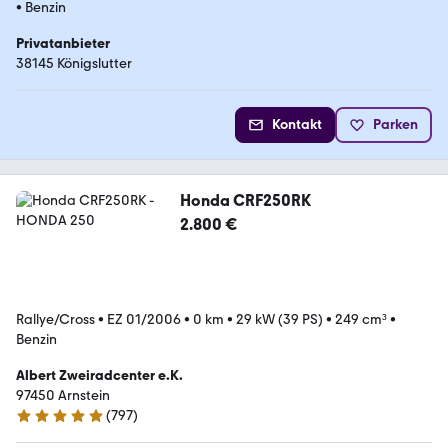
•
Benzin
Privatanbieter
38145 Königslutter
Kontakt
Parken
Honda CRF250RK
2.800 €
Rallye/Cross
•
EZ 01/2006
•
0 km
•
29 kW (39 PS)
•
249 cm³
•
Benzin
Albert Zweiradcenter e.K.
97450 Arnstein
(
797
)
4.8 Sterne