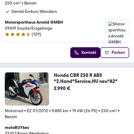
250 cm³
•
Benzin
Genial Enduro Wandern
Motorsporthaus Arnold GMBH
09619 Sayda/Erzgebirge
(
129
)
4.7 Sterne
Kontakt
Parken
Honda CBR 250 R ABS
*2.Hand*Service,HU neu*A2*
2.990 €
Motorrad
•
EZ 01/2012
•
9.885 km
•
19 kW (26 PS)
•
250 cm³
•
Benzin
motoBUYkes
32457 Porta Westfalica