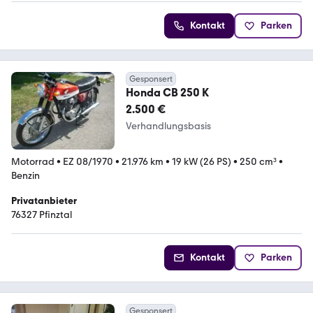
Kontakt
Parken
Gesponsert
Honda CB 250 K
2.500 €
Verhandlungsbasis
Motorrad
•
EZ 08/1970
•
21.976 km
•
19 kW (26 PS)
•
250 cm³
•
Benzin
Privatanbieter
76327 Pfinztal
Kontakt
Parken
Gesponsert