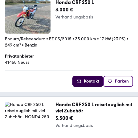
Honda CRF 250 L
3.000 €
Verhandlungsbasis
Enduro/Reiseenduro
•
EZ 03/2015
•
35.000 km
•
17 kW (23 PS)
•
249 cm³
•
Benzin
Privatanbieter
41468 Neuss
Kontakt
Parken
Honda CRF 250 L reisetauglich mit
viel Zubehör
3.500 €
Verhandlungsbasis