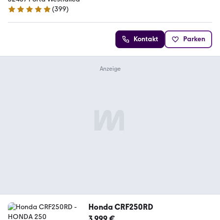
(
399
)
4.8 Sterne
Kontakt
Parken
Honda CRF250RD
3.999 €