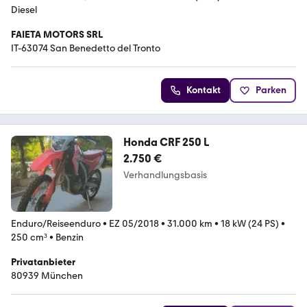
Diesel
FAIETA MOTORS SRL
IT-63074 San Benedetto del Tronto
Kontakt
Parken
Honda CRF 250 L
2.750 €
Verhandlungsbasis
Enduro/Reiseenduro
•
EZ 05/2018
•
31.000 km
•
18 kW (24 PS)
•
250 cm³
•
Benzin
Privatanbieter
80939 München