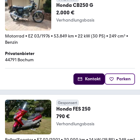
Honda CB250 G
2.000 €
Verhandlungsbasis
Motorrad
•
EZ 03/1976
•
53.849 km
•
22 kW (30 PS)
•
249 cm³
•
Benzin
Privatanbieter
44791 Bochum
Kontakt
Parken
Gesponsert
Honda FES 250
790 €
Verhandlungsbasis
Roller/Scooter
•
EZ 02/2001
•
30.000 km
•
14 kW (19 PS)
•
249 cm³