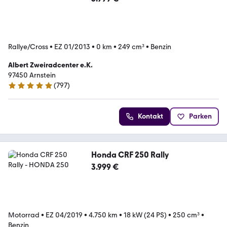
Rallye/Cross
•
EZ 01/2013
•
0 km
•
249 cm³
•
Benzin
Albert Zweiradcenter e.K.
97450 Arnstein
(
797
)
4.8 Sterne
Kontakt
Parken
Honda CRF 250 Rally
3.999 €
Motorrad
•
EZ 04/2019
•
4.750 km
•
18 kW (24 PS)
•
250 cm³
•
Benzin