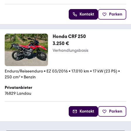
Kontakt
Parken
Honda CRF 250
3.250 €
Verhandlungsbasis
Enduro/Reiseenduro
•
EZ 03/2016
•
17.010 km
•
17 kW (23 PS)
•
250 cm³
•
Benzin
Privatanbieter
76829 Landau
Kontakt
Parken