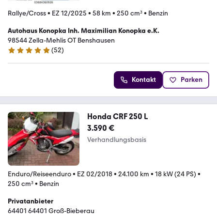
Rallye/Cross
•
EZ 12/2025
•
58 km
•
250 cm³
•
Benzin
Autohaus Konopka Inh. Maximilian Konopka e.K.
98544 Zella-Mehlis OT Benshausen
(
52
)
5 Sterne
Kontakt
Parken
Honda CRF 250 L
3.590 €
Verhandlungsbasis
Enduro/Reiseenduro
•
EZ 02/2018
•
24.100 km
•
18 kW (24 PS)
•
250 cm³
•
Benzin
Privatanbieter
64401 64401 Groß-Bieberau