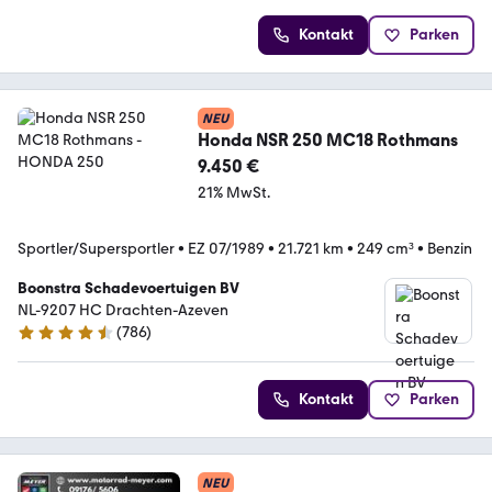
Kontakt
Parken
NEU
Honda NSR 250 MC18 Rothmans
9.450 €
21% MwSt.
Sportler/Supersportler
•
EZ 07/1989
•
21.721 km
•
249 cm³
•
Benzin
Boonstra Schadevoertuigen BV
NL-9207 HC Drachten-Azeven
(
786
)
4.4 Sterne
Kontakt
Parken
NEU