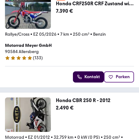
Honda CRF250R CRF Zustand wie
NEU, nur 7,5 Betriebsst
7.390 €
Rallye/Cross
•
EZ 05/2026
•
7 km
•
250 cm³
•
Benzin
Motorrad Meyer GmbH
90584 Allersberg
(
133
)
4.9 Sterne
Kontakt
Parken
Honda CBR 250 R - 2012
2.490 €
Motorrad
•
EZ 01/2012
•
32.759 km
•
0 kW (0 PS)
•
250 cm³
•