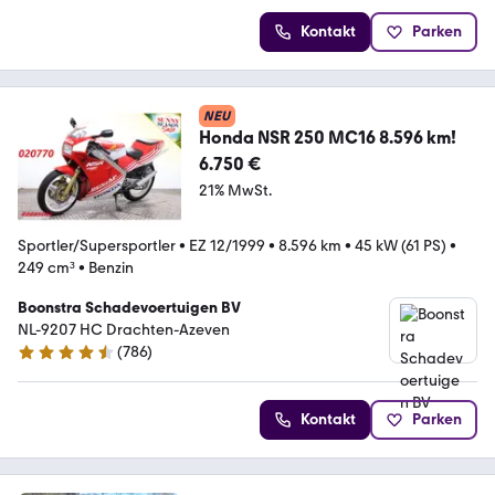
Kontakt
Parken
NEU
Honda NSR 250 MC16 8.596 km!
6.750 €
21% MwSt.
Sportler/Supersportler
•
EZ 12/1999
•
8.596 km
•
45 kW (61 PS)
•
249 cm³
•
Benzin
Boonstra Schadevoertuigen BV
NL-9207 HC Drachten-Azeven
(
786
)
4.4 Sterne
Kontakt
Parken