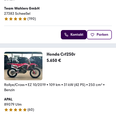
Team Wahlers GmbH
27383 Scheeßel
(
190
)
4.9 Sterne
Kontakt
Parken
Honda Crf250r
5.650 €
Rallye/Cross
•
EZ 10/2019
•
109 km
•
31 kW (42 PS)
•
250 cm³
•
Benzin
APAL
89079 Ulm
(
60
)
4.8 Sterne