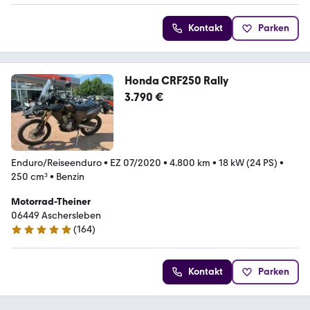
Kontakt
Parken
Honda CRF250 Rally
3.790 €
Enduro/Reiseenduro
•
EZ 07/2020
•
4.800 km
•
18 kW (24 PS)
•
250 cm³
•
Benzin
Motorrad-Theiner
06449 Aschersleben
(
164
)
4.8 Sterne
Kontakt
Parken