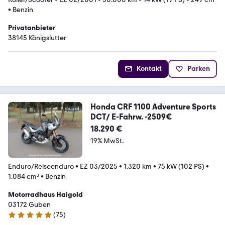
•
Benzin
Privatanbieter
38145 Königslutter
Kontakt
Parken
Honda CRF 1100 Adventure Sports
DCT/ E-Fahrw. -2509€
18.290 €
19% MwSt.
Enduro/Reiseenduro
•
EZ 03/2025
•
1.320 km
•
75 kW (102 PS)
•
1.084 cm³
•
Benzin
Motorradhaus Haigold
03172 Guben
(
75
)
4.9 Sterne